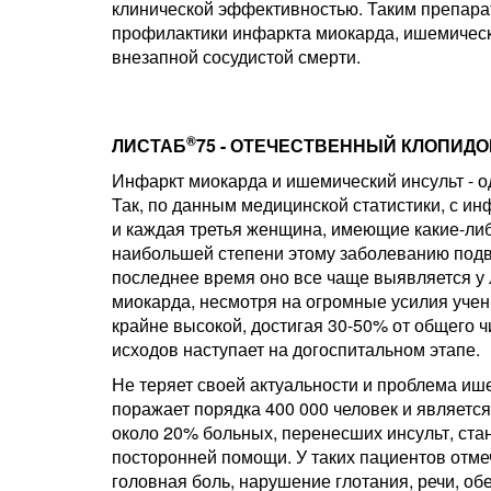
клинической эффективностью. Таким препара
профилактики инфаркта миокарда, ишемическ
внезапной сосудистой смерти.
®
ЛИСТАБ
75 - ОТЕЧЕСТВЕННЫЙ КЛОПИД
Инфаркт миокарда и ишемический инсульт - о
Так, по данным медицинской статистики, с и
и каждая третья женщина, имеющие какие-либ
наибольшей степени этому заболеванию подве
последнее время оно все чаще выявляется у л
миокарда, несмотря на огромные усилия учены
крайне высокой, достигая 30-50% от общего 
исходов наступает на догоспитальном этапе.
Не теряет своей актуальности и проблема ише
поражает порядка 400 000 человек и являетс
около 20% больных, перенесших инсульт, ст
посторонней помощи. У таких пациентов отме
головная боль, нарушение глотания, речи, обе