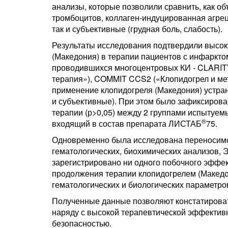
анализы, которые позволили сравнить, как 
тромбоцитов, коллаген-индуцированная агрец
так и субъективные (грудная боль, слабость).
Результаты исследования подтвердили высок
(Македония) в терапии пациентов с инфаркто
проводившихся многоцентровых КИ - CLARITY
терапия»), COMMIT CCS2 («Клопидогрел и мет
применение клопидогреля (Македония) устра
и субъективные). При этом было зафиксирован
терапии (р>0,05) между 2 группами испытуе
®
входящий в состав препарата ЛИСТАБ
75.
Одновременно была исследована переносимо
гематологических, биохимических анализов, Э
зарегистрировано ни одного побочного эффек
продолжения терапии клопидогрелем (Македо
гематологических и биологических параметров
Полученные данные позволяют констатирова
наряду с высокой терапевтической эффектив
безопасностью.