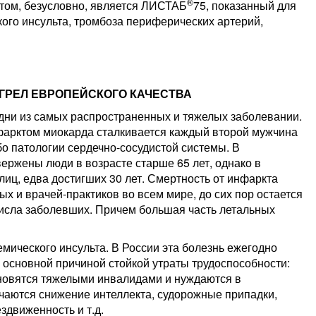
®
том, безусловно, является ЛИСТАБ
75, показанный для
ого инсульта, тромбоза периферических артерий,
ОГРЕЛ ЕВРОПЕЙСКОГО КАЧЕСТВА
дни из самых распространенных и тяжелых заболевании.
нфарктом миокарда сталкивается каждый второй мужчина
о патологии сердечно-сосудистой системы. В
ржены люди в возрасте старше 65 лет, однако в
иц, едва достигших 30 лет. Смертность от инфаркта
х и врачей-практиков во всем мире, до сих пор остается
числа заболевших. Причем большая часть летальных
мического инсульта. В России эта болезнь ежегодно
я основной причиной стойкой утраты трудоспособности:
ановятся тяжелыми инвалидами и нуждаются в
чаются снижение интеллекта, судорожные припадки,
здвиженность и т.д.