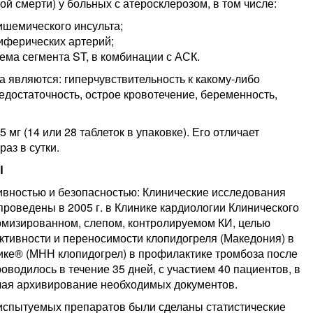
й смерти) у больных с атеросклерозом, в том числе:
ишемического инсульта;
иферических артерий;
ема сегмента ST, в комбинации с АСК.
 являются: гиперчувствительность к какому-либо
едостаточность, острое кровотечение, беременность,
5 мг (14 или 28 таблеток в упаковке). Его отличает
раз в сутки.
Ы
вностью и безопасностью: Клинические исследования
проведены в 2005 г. в Клинике кардиологии Клинического
домизированном, слепом, контролируемом КИ, целью
ктивности и переносимости клопидогреля (Македония) в
ке® (МНН клопидогрел) в профилактике тромбоза после
водилось в течение 35 дней, с участием 40 пациентов, в
чая архивирование необходимых документов.
испытуемых препаратов были сделаны статистические