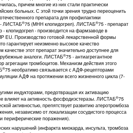
чилась, причем многие из них стали практически
ских больных. С этой точки зрения трудно переоценить
отечественного препарата для профилактики
®
®
 - ЛИСТАБ
75 (МНН клопидогрел). ЛИСТАБ
75 - препарат
о - клопидогрел - производится на фармзаводе в
MP EU. Производство готовой лекарственной формы
то гарантирует неизменно высокое качество
ом качестве этот препарат значительно доступнее для
®
зарубежные аналоги. ЛИСТАБ
75 - антиагрегантное
ор агрегации тромбоцитов. Механизм действия этого
®
Б
75 необратимо связывается с АДФ-рецепторами
муляции АДФ на протяжении всего жизненного цикла (7-
ругими индукторами, предотвращая их активацию
®
не влияет на активность фосфодиэстеразы. ЛИСТАБ
75
ской активностью, препятствует развитию атеротромбоза
ения, независимо от локализации сосудистого процесса
и периферические поражения).
ских нарушений (инфаркта миокарда, инсульта, тромбоза