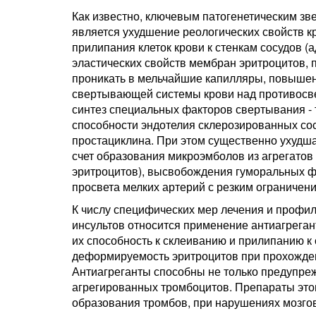
Как известно, ключевым патогенетическим з
является ухудшение реологических свойств к
прилипания клеток крови к стенкам сосудов (а
эластических свойств мембран эритроцитов,
проникать в мельчайшие капилляры, повышен
свертывающей системы крови над противосве
синтез специальных факторов свертывания - 
способности эндотелия склерозированных со
простациклина. При этом существенно ухудша
счет образования микроэмболов из агрегато
эритроцитов), высвобождения гуморальных 
просвета мелких артерий с резким ограничен
К числу специфических мер лечения и профи
инсультов относится применение антиагрега
их способность к склеиванию и прилипанию к 
деформируемость эритроцитов при прохожден
Антиагреганты способны не только предупреж
агрегированных тромбоцитов. Препараты это
образования тромбов, при нарушениях мозго