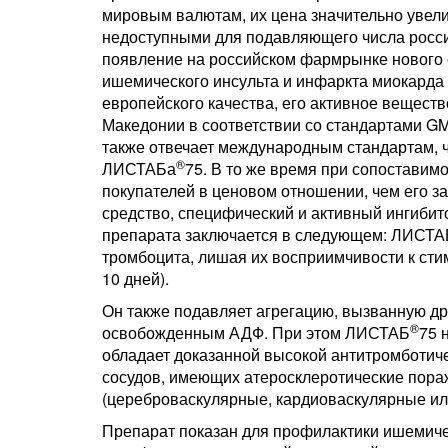
мировым валютам, их цена значительно увели
недоступными для подавляющего числа россий
появление на российском фармрынке нового 
ишемического инсульта и инфаркта миокарда
европейского качества, его активное веществ
Македонии в соответствии со стандартами G
также отвечает международным стандартам, ч
®
ЛИСТАБа
75. В то же время при сопоставим
покупателей в ценовом отношении, чем его 
средство, специфический и активный ингибит
препарата заключается в следующем: ЛИСТА
тромбоцита, лишая их восприимчивости к сти
10 дней).
Он также подавляет агрегацию, вызванную д
®
освобожденным АДФ. При этом ЛИСТАБ
75 
обладает доказанной высокой антитромботиче
сосудов, имеющих атеросклеротические пораж
(цереброваскулярные, кардиоваскулярные ил
Препарат показан для профилактики ишемиче