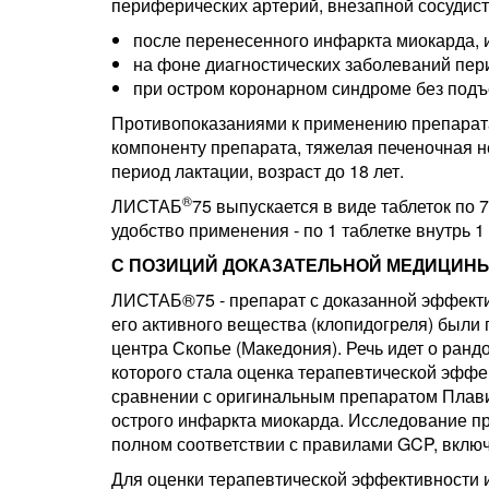
периферических артерий, внезапной сосудисто
после перенесенного инфаркта миокарда, 
на фоне диагностических заболеваний пер
при остром коронарном синдроме без подъ
Противопоказаниями к применению препарата
компоненту препарата, тяжелая печеночная н
период лактации, возраст до 18 лет.
®
ЛИСТАБ
75 выпускается в виде таблеток по 7
удобство применения - по 1 таблетке внутрь 1 
С ПОЗИЦИЙ ДОКАЗАТЕЛЬНОЙ МЕДИЦИН
ЛИСТАБ®75 - препарат с доказанной эффекти
его активного вещества (клопидогреля) были 
центра Скопье (Македония). Речь идет о ран
которого стала оценка терапевтической эффе
сравнении с оригинальным препаратом Плави
острого инфаркта миокарда. Исследование про
полном соответствии с правилами GCP, вклю
Для оценки терапевтической эффективности 