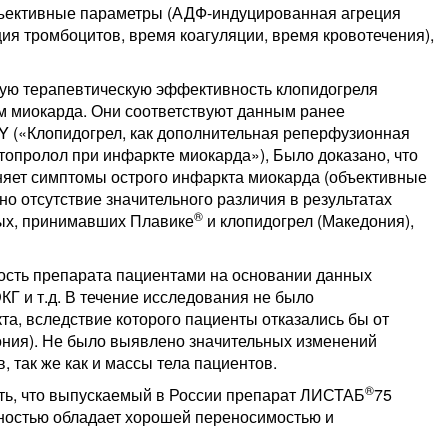
объективные параметры (АДФ-индуцированная агреция
ия тромбоцитов, время коагуляции, время кровотечения),
ую терапевтическую эффективность клопидогреля
м миокарда. Они соответствуют данным ранее
 («Клопидогрел, как дополнительная реперфузионная
опролол при инфаркте миокарда»), Было доказано, что
няет симптомы острого инфаркта миокарда (объективные
о отсутствие значительного различия в результатах
®
мых, принимавших Плавике
и клопидогрел (Македония),
сть препарата пациентами на основании данных
КГ и т.д. В течение исследования не было
та, вследствие которого пациенты отказались бы от
ния). Не было выявлено значительных изменений
, так же как и массы тела пациентов.
®
ть, что выпускаемый в России препарат ЛИСТАБ
75
ностью обладает хорошей переносимостью и