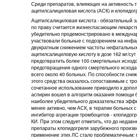
Среди препаратов, влияющих на активность 
ацетилсалициловая кислота (АСК) и клопидог
Ацетилсалициловая кислота - обязательный 
по праву считается жизнеспасающим лекарст
убедительно продемонстрировано в междунар
участвовали больные с подозрением на инфа
двукратным снижением частоты нефатальных 
ацетилсалициловую кислоту в дозе 162 мг/сут 
предотвратить более 100 смертельных исходо
предотвращения одного смертельного исхода
всего около 40 больных. По способности сни
этого средства оказалось сопоставимым с тро
сочетанное использование приводило к допол
аспирин вошел в алгоритм оказания помощи 
наиболее убедительного доказательства эффе
менее активно, чем АСК, в терапии больных 
ингибитор агрегации тромбоцитов - клопидог
КИ. При этом следует отметить, что до неда
препараты клопидогреля зарубежного произво
применение этих ЛС стало проблематичным: п