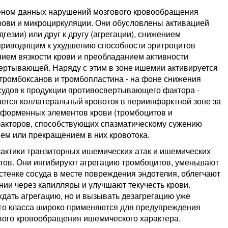
веном данных нарушений мозгового кровообращения
рови и микроциркуляции. Они обусловлены активацией
дгезии) или друг к другу (агрегации), снижением
 приводящим к ухудшению способности эритроцитов
ием вязкости крови и преобладанием активности
ртывающей. Наряду с этим в зоне ишемии активируется
тромбоксанов и тромбопластина - на фоне снижения
судов к продукции противосвертывающего фактора -
ется коллатеральный кровоток в периинфарктной зоне за
в форменных элементов крови (тромбоцитов и
факторов, способствующих спазматическому сужению
ием или прекращением в них кровотока.
лактики транзиторных ишемических атак и ишемических
нтов. Они ингибируют агрегацию тромбоцитов, уменьшают
стенке сосуда в месте повреждения эндотелия, облегчают
ии через капилляры и улучшают текучесть крови.
дать агрегацию, но и вызывать дезагрегацию уже
го класса широко применяются для предупреждения
вого кровообращения ишемического характера.