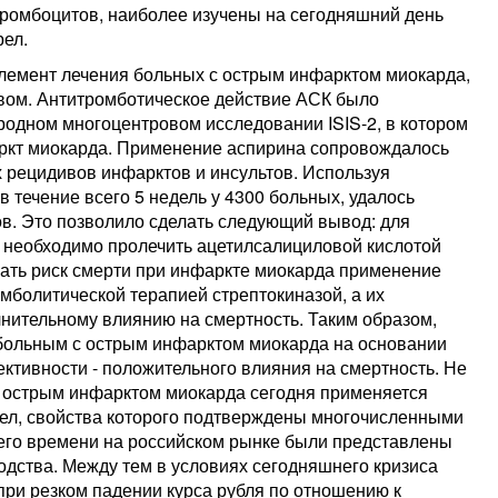
тромбоцитов, наиболее изучены на сегодняшний день
рел.
элемент лечения больных с острым инфарктом миокарда,
вом. Антитромботическое действие АСК было
одном многоцентровом исследовании ISIS-2, в котором
ркт миокарда. Применение аспирина сопровождалось
рецидивов инфарктов и инсультов. Используя
в течение всего 5 недель у 4300 больных, удалось
в. Это позволило сделать следующий вывод: для
 необходимо пролечить ацетилсалициловой кислотой
жать риск смерти при инфаркте миокарда применение
мболитической терапией стрептокиназой, а их
нительному влиянию на смертность. Таким образом,
больным с острым инфарктом миокарда на основании
ктивности - положительного влияния на смертность. Не
с острым инфарктом миокарда сегодня применяется
рел, свойства которого подтверждены многочисленными
внего времени на российском рынке были представлены
дства. Между тем в условиях сегодняшнего кризиса
ри резком падении курса рубля по отношению к