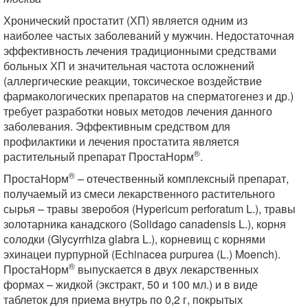
Хронический простатит (ХП) является одним из
наиболее частых заболеваний у мужчин. Недостаточная
эффективность лечения традиционными средствами
больных ХП и значительная частота осложнений
(аллергические реакции, токсическое воздействие
фармакологических препаратов на сперматогенез и др.)
требует разработки новых методов лечения данного
заболевания. Эффективным средством для
профилактики и лечения простатита является
®
растительный препарат ПростаНорм
.
®
ПростаНорм
– отечественный комплексный препарат,
получаемый из смеси лекарственного растительного
сырья – травы зверобоя (Hypericum perforatum L.), травы
золотарника канадского (Solidago canadensis L.), корня
солодки (Glycyrrhiza glabra L.), корневищ с корнями
эхинацеи пурпурной (Eсhinacea purpurea (L.) Moench).
®
ПростаНорм
выпускается в двух лекарственных
формах – жидкой (экстракт, 50 и 100 мл.) и в виде
таблеток для приема внутрь по 0,2 г, покрытых