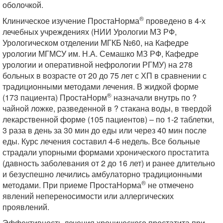
оболочкой.
®
Клиническое изучение ПростаНорма
проведено в 4-х
лечебных учреждениях (НИИ Урологии МЗ РФ,
Урологическом отделении МГКБ №60, на Кафедре
урологии МГМСУ им. Н.А. Семашко МЗ РФ, Кафедре
урологии и оперативной нефрологии РГМУ) на 278
больных в возрасте от 20 до 75 лет с ХП в сравнении с
традиционными методами лечения. В жидкой форме
®
(173 пациента) ПростаНорм
назначали внутрь по ?
чайной ложке, разведенной в ? стакана воды, в твердой
лекарственной форме (105 пациентов) – по 1-2 таблетки,
3 раза в день за 30 мин до еды или через 40 мин после
еды. Курс лечения составил 4-6 недель. Все больные
страдали упорными формами хронического простатита
(давность заболевания от 2 до 16 лет) и ранее длительно
и безуспешно лечились амбулаторно традиционными
®
методами. При приеме ПростаНорма
не отмечено
явлений непереносимости или аллергических
проявлений.
Эффективность лечения хронического простатита при