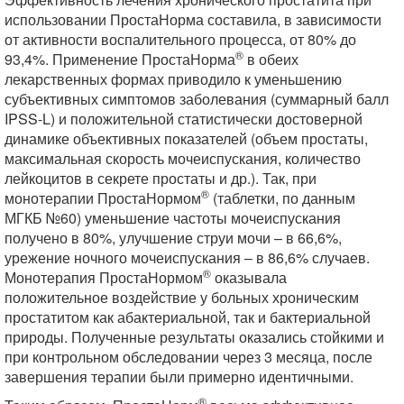
использовании ПростаНорма составила, в зависимости
от активности воспалительного процесса, от 80% до
®
93,4%. Применение ПростаНорма
в обеих
лекарственных формах приводило к уменьшению
субъективных симптомов заболевания (суммарный балл
IPSS-L) и положительной статистически достоверной
динамике объективных показателей (объем простаты,
максимальная скорость мочеиспускания, количество
лейкоцитов в секрете простаты и др.). Так, при
®
монотерапии ПростаНормом
(таблетки, по данным
МГКБ №60) уменьшение частоты мочеиспускания
получено в 80%, улучшение струи мочи – в 66,6%,
урежение ночного мочеиспускания – в 86,6% случаев.
®
Монотерапия ПростаНормом
оказывала
положительное воздействие у больных хроническим
простатитом как абактериальной, так и бактериальной
природы. Полученные результаты оказались стойкими и
при контрольном обследовании через 3 месяца, после
завершения терапии были примерно идентичными.
®