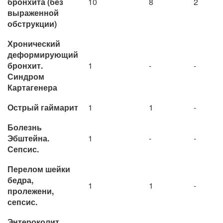
бронхита (без
10
8
2
выраженной
обструкции)
Хронический
деформирующий
бронхит.
1
-
-
Синдром
Картагенера
Острый гаймарит
1
1
-
Болезнь
Эбштейна.
1
-
-
Сепсис.
Перелом шейки
бедра,
1
1
-
пролежени,
сепсис.
Энтероколит