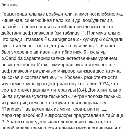
биотика.
Грамотрицательные возбудители, а именно: клебсиелла,
кишечная, синегнойная палочки и др. возбудители в
разной степени вошли в антибактериальный спектр
действия цефтриаксона (см.таблицу 1). Примечательно,
что среди штаммов Ps. aeruginosa 2 - культуры обладали
чувствительностью к цефтриаксону и лишь 1 - изолят
был умеренно активен к антибиотику. 5 - культур
p.Candida характеризовались естественным уровнем
резистентности. Итак, суммарная чувствительность к
цефтриаксону различных микроорганизмов достаточна
высокая и составляет 90,7%. Уровень резистентности
изучаемых культур к цефтриаксону составил 9,7%, что
соответствует данным литературы [3,4]. Дополнительно
была изучена чувствительность 79-грамположительных
и грамотрицательных возбудителей к офрамаксу
"Ranbaxy", выделенных из мочи, крови, ран и т.д.
Характер аэробной микрофлоры представлен в таблице
2. Анализ проведенных исследований показал, что
преобладали грамположительные микроорганизмы, что