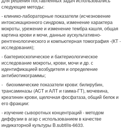
Для решения поставленных задач использовались
следующие методы:
- клинико-лабораторные показатели (исчезновение
интоксикационного синдрома, изменение характера
мокроты, урежение и изменение тембра кашля, общая
картина крови и мочи, данные аускультативно-
рентгенологического и компьютерная томография -(КТ -
исследования);
- бактериоскопическое и бактериологическое
исследование мокроты, крови, мочи и др. с
идентификацией возбудителя и определение
антибиотикограммы;
- биохимические показатели крови: билирубин,
трансаминазы (ACT и АЛТ и гамма-ГТ), мочевина,
креатинин крови, щелочная фосфатаза, общий белок и
его фракции:
- изучение сыворотных концентраций - методом
диффузии в агар с использованием в качестве
индикаторной культуры B.subtilis-6633.