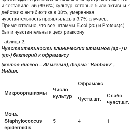
и составило -55 (69.6%) культур, которые были активны к
действию антибиотика в 38%, умеренная
чувствительность проявлялась в 3.7% случаев.
Примечательно, что все штаммы E.coli(20) и Proteus(4)
были чувствительны к цефтриаксону.
Таблица 2.
Чувствительность клинических штаммов (гр+) и
(гр-) бактерий к офрамаксу
(метод дисков – 30 мкг/мл), фирма "Ranbaxv",
Индия.
Офрамакс
Число
Микроорганизмы
Слабо
культур
Чуств.шт.
чувст.шт.
Моча.
Staphylococcus
5
4
1
epidermidis