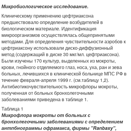
Микробиологическое исследование.
Клиническому применению цефтриаксона
предшествовало определение возбуди­телей в
биологическом материале. Идентификация
микроорганизмов осуществлялась общепринятыми
методами. Для определения чувствительности аэробов к
цефтриаксону использовали диско-диффузионный
метод (содержащий в диске 30 мкг/мл. цефтриаксона).
Были изучены 170 культур, выделенных из мокроты,
крови, гнойного отделяемого глаз, носа, уха, ран и зева
больных, лечившихся в клинической больнице МПС РФ в
течение февраля-апреля 1999 г. (см.таблицу 1,2).
Антибиотикочувствительность микрофлоры мокроты,
полученная от больных бронхолегочными
заболеваниями приведена в таблице 1.
Таблица 1
Микрофлора мокроты от больных с
бронхолегочными заболеваниями с определением
антпбнограммы офрамакса, фирмы "Ranbaxy",