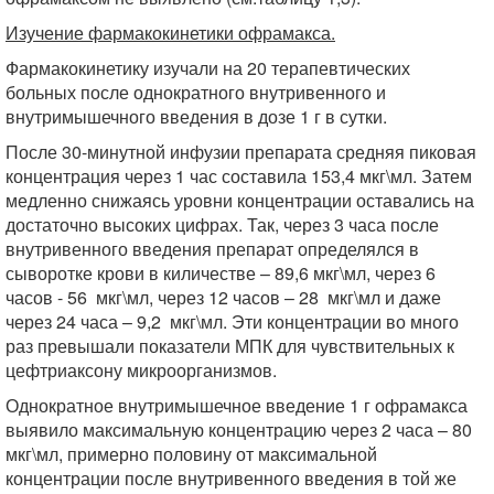
Изучение фармакокинетики офрамакса.
Фармакокинетику изучали на 20 терапевтических
больных после однократного внутривенного и
внутримышечного введения в дозе 1 г в сутки.
После 30-минутной инфузии препарата средняя пиковая
концентрация через 1 час составила 153,4 мкг\мл. Затем
медленно снижаясь уровни концентрации оставались на
достаточно высоких цифрах. Так, через 3 часа после
внутривенного введения препарат определялся в
сыворотке крови в киличестве – 89,6 мкг\мл, через 6
часов - 56 мкг\мл, через 12 часов – 28 мкг\мл и даже
через 24 часа – 9,2 мкг\мл. Эти концентрации во много
раз превышали показатели МПК для чувствительных к
цефтриаксону микроорганизмов.
Однократное внутримышечное введение 1 г офрамакса
выявило максимальную концентрацию через 2 часа – 80
мкг\мл, примерно половину от максимальной
концентрации после внутривенного введения в той же