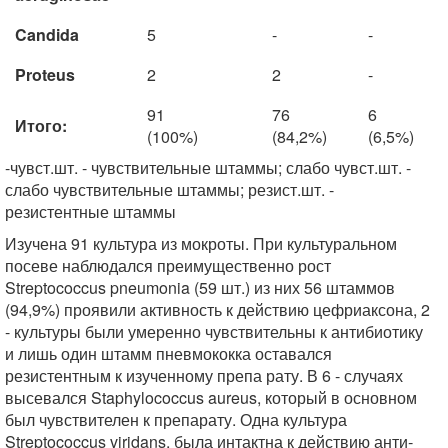
Candida
5
-
-
Proteus
2
2
-
91
76
6
Итого:
(100%)
(84,2%)
(6,5%)
-чувст.шт. - чувствительные штаммы; слабо чувст.шт. -
слабо чувствительные штаммы; резист.шт. -
резистентные штаммы
Изучена 91 культура из мокроты. При культуральном
посеве наблюдался преимущественно рост
Streptococcus pneumonia (59 шт.) из них 56 штаммов
(94,9%) проявили активность к действию цефриаксона, 2
- культуры были умеренно чувствительны к антибиотику
и лишь один штамм пневмококка оставался
резистентным к изученному препа рату. В 6 - случаях
высевался Staphylococcus aureus, который в основном
был чувствителен к препарату. Одна культура
Streptococcus viridans, была интактна к действию анти­