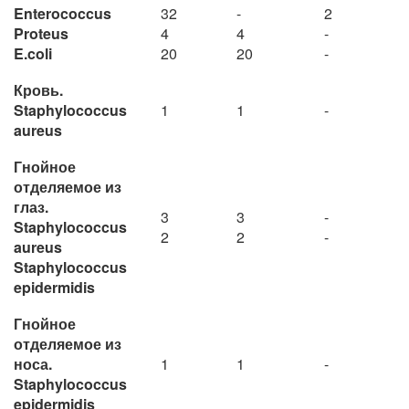
Enterococcus
32
-
2
Proteus
4
4
-
E.coli
20
20
-
Кровь.
Staphylococcus
1
1
-
aureus
Гнойное
отделяемое из
глаз.
3
3
-
Staphylococcus
2
2
-
aureus
Staphylococcus
epidermidis
Гнойное
отделяемое из
носа.
1
1
-
Staphylococcus
epidermidis