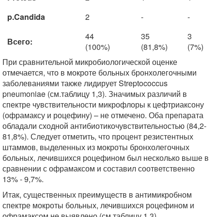
p.Candida
2
-
-
44
35
3
Всего:
(100%)
(81,8%)
(7%)
При сравнительной микробиологической оценке
отмечается, что в мокроте больных бронхолегочными
заболеваниями также лидирует Streptococcus
pneumoniae (см.таблицу 1,3). Значимых различий в
спектре чувствительности микрофлоры к цефтриаксону
(офрамаксу и роцефину) – не отмечено. Оба препарата
обладали сходной антибиотикочувствительностью (84,2-
81,8%). Следует отметить, что процент резистентных
штаммов, выделенных из мокроты бронхолегочных
больных, лечившихся роцефином был несколько выше в
сравнении с офрамаксом и составил соответственно
13% - 9,7%.
Итак, существенных преимуществ в антимикробном
спектре мокроты больных, лечившихся роцефином и
офрамаксом не выявлено (см.таблицу 1,3).