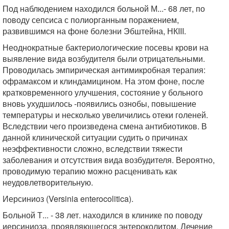
Под наблюдением находился больной М...- 68 лет, по
поводу сепсиса с полиорганным поражением,
развившимся на фоне болезни Эбштейна, НКIII.
Неоднократные бактериологические посевы крови на
выявление вида возбудителя были отрицательными.
Проводилась эмпирическая антимикробная терапия:
офрамаксом и клиндамицином. На этом фоне, после
кратковременного улучшения, состояние у больного
вновь ухудшилось -появились ознобы, повышение
температуры и несколько увеличились отеки голеней.
Вследствии чего произведена смена антибиотиков. В
данной клинической ситуации судить о причинах
неэффективности сложно, вследствии тяжести
заболевания и отсутствия вида возбудителя. Вероятно,
проводимую терапию можно расценивать как
неудовлетворительную.
Иерсиниоз (Versinia enterocolitica).
Больной Т... - 38 лет. находился в клинике по поводу
иерсиниоза. проявляющегося энтероколитом. Лечение