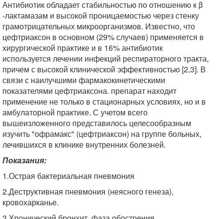
Антибиотик обладает стабильностью по отношению к β
-лактамазам и высокой проницаемостью через стенку
грамотрицательных микроорганизмов. Известно, что
цефтриаксон в основном (29% случаев) применяется в
хирургической практике и в 16% антибиотик
используется лечении инфекций респираторного тракта,
причем с высокой клинической эффективностью [2,3]. В
связи с наилучшими фармакокинетическими
показателями цефтриаксона. препарат находит
применение не только в стационарных условиях, но и в
амбулаторной практике. С учетом всего
вышеизложенного представилось целесообразным
изучить "офрамакс" (цефтриаксон) на группе больных,
лечившихся в клинике внутренних болезней.
Показания:
1.Острая бактериальная пневмония
2.Деструктивная пневмония (неясного генеза),
кровохарканье.
3.Хронический бронхит, фаза обострения.