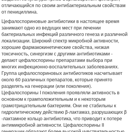
отличающийся по своим антибактериальным свойствам
от пенициллина.
Цефалоспориновые антибиотики в настоящее время
занимают одно из ведущих мест при лечении
бактериальных инфекций различного генеза и различной
локализации. Широкий спектр микробной активности,
хорошие фармакокинетические свойства, низкая
токсичность, синергизм с другими антибиотиками -
делают цефалоспорины препаратами выбора при
многих инфекционно-воспалительных заболеваниях.
Группа цефалоспориновых антибиотиков насчитывает
около 60 различных препаратов, которые принято
разделять на генерации (или поколения).
Цефалоспорины I поколения проявляли активность в
основном к грамположительным и к некоторым
грамотрицательным бактериям. Они не стабильны к
гидролитическому действию β-лактамаз, разрушающих β
-лактамное кольцо антибиотика, что приводит к потере
антимикробной активности. Цефалоспорины II
генерации обладают более высокой чувствительностью