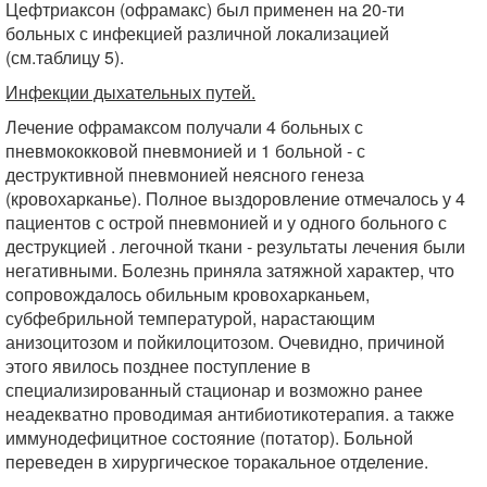
Цефтриаксон (офрамакс) был применен на 20-ти
больных с инфекцией различной локализацией
(см.таблицу 5).
Инфекции дыхательных путей.
Лечение офрамаксом получали 4 больных с
пневмококковой пневмонией и 1 больной - с
деструктивной пневмонией неясного генеза
(кровохарканье). Полное выздоровление отмечалось у 4
пациентов с острой пневмонией и у одного больного с
деструкцией . легочной ткани - результаты лечения были
негативными. Болезнь приняла затяжной характер, что
сопровождалось обильным кровохарканьем,
субфебрильной температурой, нарастающим
анизоцитозом и пойкилоцитозом. Очевидно, причиной
этого явилось позднее поступление в
специализированный стационар и возможно ранее
неадекватно проводимая антибиотикотерапия. а также
иммунодефицитное состояние (потатор). Больной
переведен в хирургическое торакальное отделение.