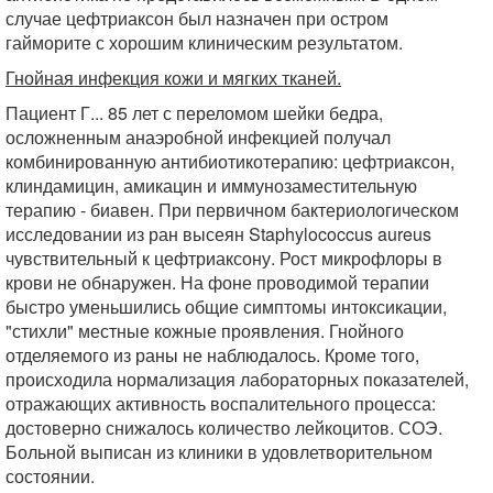
случае цефтриаксон был назначен при остром
гайморите с хорошим клиническим результатом.
Гнойная инфекция кожи и мягких тканей.
Пациент Г... 85 лет с переломом шейки бедра,
осложненным анаэробной инфекцией получал
комбинированную антибиотикотерапию: цефтриаксон,
клиндамицин, амикацин и иммунозаместительную
терапию - биавен. При первичном бактериологическом
исследовании из ран высеян Staphylococcus aureus
чувствительный к цефтриаксону. Рост микрофлоры в
крови не обнаружен. На фоне проводимой терапии
быстро уменьшились общие симптомы интоксикации,
"стихли" местные кожные проявления. Гнойного
отделяемого из раны не наблюдалось. Кроме того,
происходила нормализация лабораторных показателей,
отражающих активность воспалительного процесса:
достоверно снижалось количество лейкоцитов. СОЭ.
Больной выписан из клиники в удовлетворительном
состоянии.