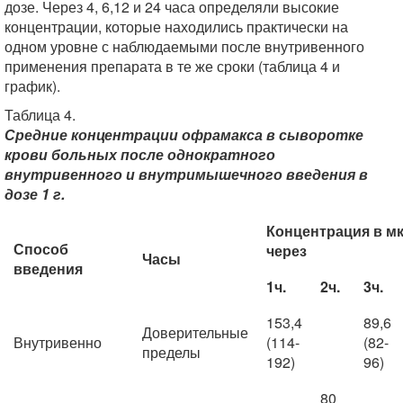
дозе. Через 4, 6,12 и 24 часа определяли высокие
концентрации, которые находились практически на
одном уровне с наблюдаемыми после внутривенного
применения препарата в те же сроки (таблица 4 и
график).
Таблица 4.
Средние концентрации офрамакса в сыворотке
крови больных после однократного
внутривенного и внутримышечного введения в
дозе 1 г.
Концентрация в м
Способ
через
Часы
введения
1ч.
2ч.
3ч.
153,4
89,6
Доверительные
Внутривенно
(114-
(82-
пределы
192)
96)
80