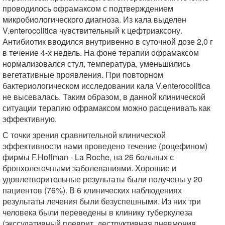
проводилось офрамаксом с подтверждением
микробиологического диагноза. Из кала выделен
V.enterocolitica чувствительный к цефтриаксону.
Антибиотик вводился внутривенно в суточной дозе 2,0 г
в течение 4-х недель. На фоне терапии офрамаксом
нормализовался стул, температура, уменьшились
вегетативные проявления. При повторном
бактериологическом исследовании кала V.enterocolitica
не высевалась. Таким образом, в данной клинической
ситуации терапию офрамаксом можно расценивать как
эффективную.
С точки зрения сравнительной клинической
эффективности нами проведено течение (роцефином)
фирмы F.Hoffman - La Roche, на 26 больных с
бронхолегочными заболеваниями. Хорошие и
удовлетворительные результаты были получены у 20
пациентов (76%). В 6 клинических наблюдениях
результаты лечения были безуспешными. Из них три
человека были переведены в клинику туберкулеза
(экссудативный плеврит, деструктивная пневмония,