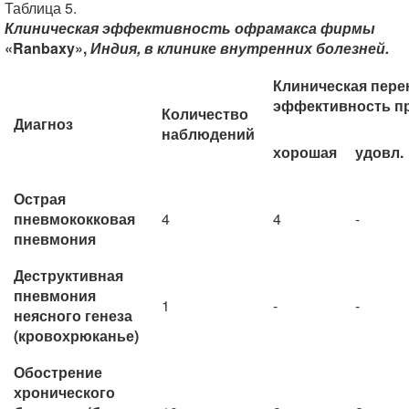
Таблица 5.
Клиническая эффективность офрамакса фирмы
«Ranbaxy»,
Индия, в клинике внутренних болезней.
Клиническая пере
эффективность п
Количество
Диагноз
наблюдений
хорошая
удовл.
Острая
пневмококковая
4
4
-
пневмония
Деструктивная
пневмония
1
-
-
неясного генеза
(кровохрюканье)
Обострение
хронического