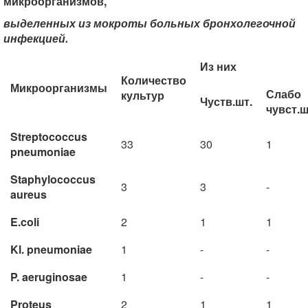
микроорганизмов,
выделенных из мокроты больных бронхолегочной
инфекцией.
Из них
Количество
Микроорганизмы
Слабо
культур
Чуств.шт.
чувст.ш
Streptococcus
33
30
1
pneumoniae
Staphylococcus
3
3
-
aureus
E.coli
2
1
1
Kl. pneumoniae
1
-
-
P. aeruginosae
1
-
-
Proteus
2
1
1