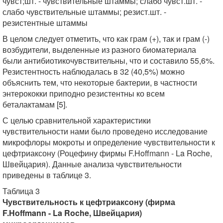
чувст;шт. - чувствительные штаммы; слабо чувст.шт. -
слабо чувствительные штаммы; резист.шт. -
резистентные штаммы
В целом следует отметить, что как грам (+), так и грам (-)
возбудители, выделенные из разного биоматериала
были антибиотикочувствительны, что и составило 55,6%.
Резистентность наблюдалась в 32 (40,5%) можно
объяснить тем, что некоторые бактерии, в частности
энтерококки приподно резистентны ко всем
беталактамам [5].
С целью сравнительной характеристики
чувствительности нами было проведено исследование
микрофлоры мокроты и определение чувствительности к
цефтриаксону (Роцефину фирмы F.Hoffmann - La Roche,
Швейцария). Данные анализа чувствительности
приведены в таблице 3.
Таблица 3
Чувствительность к цефтриаксону (фирма
F.Hoffmann - La Roche, Швейцария)