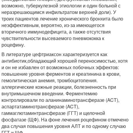
возможно, туберкулезной этиологии и один больной с
неразрешающимся инфильтратом верхней доли). У
троих пациентов лечение хронического бронхита было
неэффективным, вероятно, из-за имеющегося
вторичного иммунодефицита, а также отсутствия
чувствительности высеваемого пневмококка к
роцефину.
В литературе цефтриаксон характеризуется как
антибиотик,обладающий хорошей переносимостью, хотя
и он не избавлен от возможных побочных эффектов:
повышение уровня ферментов и креатинина в крови,
гемолитическая анемия, тромбоцитопения.
аллергические кожные реакции, болезненность при
внутримышечном введении. Ферментемию
контролировали по аланинаминотрансферазе (ACT),
аспартатаминотрансферазе (ACT),
гаммаглютаминтрансферазе (ГГТ) и щелочной
фосфатазе (ЩФ). На фоне лечения роцефином отмечено
два случая повышения уровня АЛТ и по одному случаю
ГГТ и ЩФ.