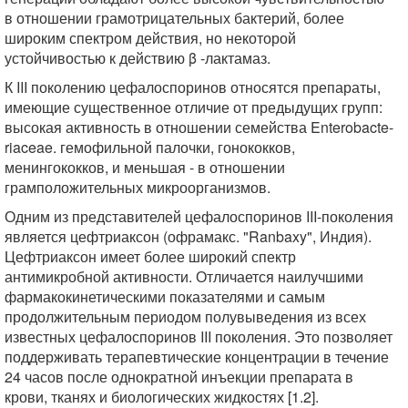
в отношении грамотрицательных бактерий, более
широким спектром действия, но некоторой
устойчивостью к действию β -лактамаз.
К III поколению цефалоспоринов относятся препараты,
имеющие существенное отличие от предыдущих групп:
высокая активность в отношении семейства Enterobacte-
riaceae. гемофильной палочки, гонококков,
менингококков, и меньшая - в отношении
грамположительных микроорганизмов.
Одним из представителей цефалоспоринов III-поколения
является цефтриаксон (офрамакс. "Ranbaxy", Индия).
Цефтриаксон имеет более широкий спектр
антимикробной активности. Отличается наилучшими
фармакокинетическими показателями и самым
продолжительным периодом полувыведения из всех
известных цефалоспоринов III поколения. Это позволяет
поддерживать терапевтические концентрации в течение
24 часов после однократной инъекции препарата в
крови, тканях и биологических жидкостях [1.2].