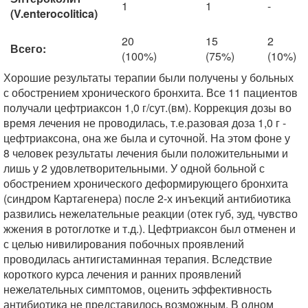
1
1
-
(V.enterocolitica)
20
15
2
Всего:
(100%)
(75%)
(10%)
Хорошие результаты терапии были получены у больных
с обострением хронического бронхита. Все 11 пациентов
получали цефтриаксон 1,0 г/сут.(вм). Коррекция дозы во
время лечения не проводилась, т.е.разовая доза 1,0 г -
цефтриаксона, она же была и суточной. На этом фоне у
8 человек результаты лечения были положительными и
лишь у 2 удовлетворительными. У одной больной с
обострением хронического деформирующего бронхита
(синдром Картагенера) после 2-х инъекций антибиотика
развились нежелательные реакции (отек губ, зуд, чувство
жжения в ротоглотке и т.д.). Цефтриаксон был отменен и
с целью нивилирования побочных проявлений
проводилась антигистаминная терапия. Вследствие
короткого курса лечения и ранних проявлений
нежелательных симптомов, оценить эффективность
антибиотика не представилось возможным. В одном