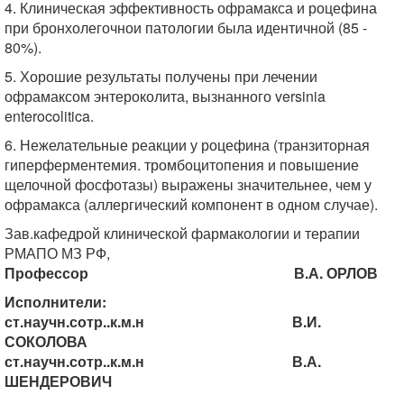
4. Клиническая эффективность офрамакса и роцефина
при бронхолегочнои патологии была идентичной (85 -
80%).
5. Хорошие результаты получены при лечении
офрамаксом энтероколита, вызнанного versinia
enterocolitica.
6. Нежелательные реакции у роцефина (транзиторная
гиперферментемия. тромбоцитопения и повышение
щелочной фосфотазы) выражены значительнее, чем у
офрамакса (аллергический компонент в одном случае).
Зав.кафедрой клинической фармакологии и терапии
РМАПО МЗ РФ,
Профессор В.А. ОРЛОВ
Исполнители:
ст.научн.сотр..к.м.н В.И.
СОКОЛОВА
ст.научн.сотр..к.м.н В.А.
ШЕНДЕРОВИЧ