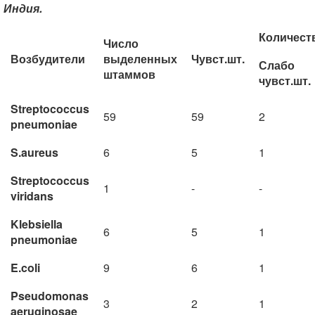
Индия.
Количест
Число
Возбудители
выделенных
Чувст.шт.
Слабо
штаммов
чувст.шт.
Streptococcus
59
59
2
pneumoniae
S.aureus
6
5
1
Streptococcus
1
-
-
viridans
Klebsiella
6
5
1
pneumoniae
E.coli
9
6
1
Pseudomonas
3
2
1
aeruginosae