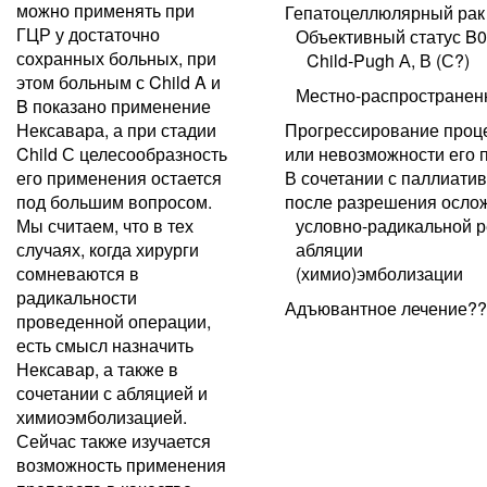
можно применять при
Гепатоцеллюлярный рак
ГЦР у достаточно
Объективный статус B0
сохранных больных, при
Child-Pugh А, В (С?)
этом больным с Child A и
Местно-распространен
B показано применение
Нексавара, а при стадии
Прогрессирование проце
Child С целесообразность
или невозможности его 
его применения остается
В сочетании с паллиати
под большим вопросом.
после разрешения осло
Мы считаем, что в тех
условно-радикальной р
случаях, когда хирурги
абляции
сомневаются в
(химио)эмболизации
радикальности
Адъювантное лечение?
проведенной операции,
есть смысл назначить
Нексавар, а также в
сочетании с абляцией и
химиоэмболизацией.
Сейчас также изучается
возможность применения