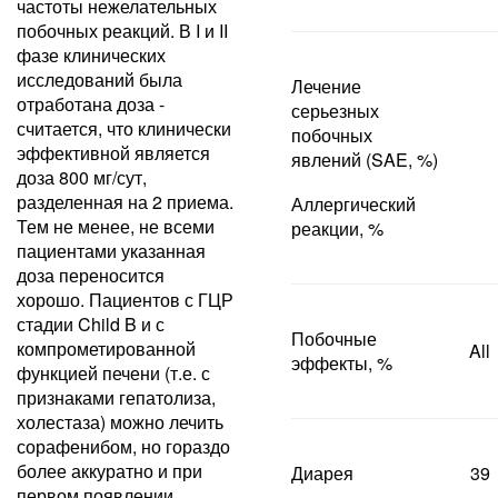
частоты нежелательных
побочных реакций. В I и II
фазе клинических
исследований была
Лечение
отработана доза -
серьезных
считается, что клинически
побочных
эффективной является
явлений (SAE, %)
доза 800 мг/сут,
разделенная на 2 приема.
Аллергический
Тем не менее, не всеми
реакции, %
пациентами указанная
доза переносится
хорошо. Пациентов с ГЦР
стадии Child B и с
Побочные
компрометированной
All
эффекты, %
функцией печени (т.е. с
признаками гепатолиза,
холестаза) можно лечить
сорафенибом, но гораздо
более аккуратно и при
Диарея
39
первом появлении