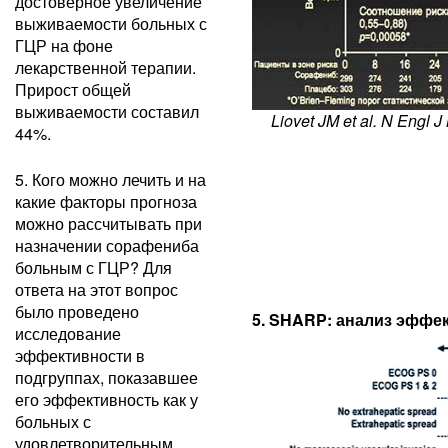
достоверное увеличение
выживаемости больных с
ГЦР на фоне
лекарственной терапии.
Прирост общей
выживаемости составил
Liovet JM et al. N Engl J
44%.
5. Кого можно лечить и на
какие факторы прогноза
можно рассчитывать при
назначении сорафениба
больным с ГЦР? Для
ответа на этот вопрос
было проведено
5. SHARP: анализ эффе
исследование
эффективности в
подгруппах, показавшее
его эффективность как у
больных с
удовлетворительным