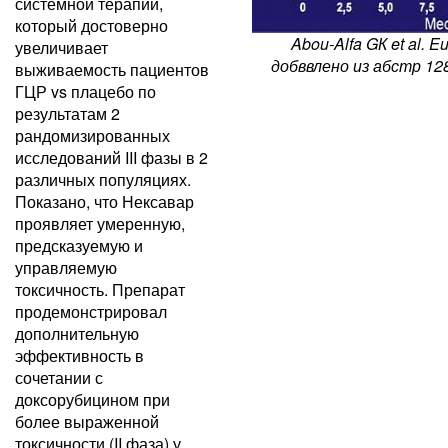
системной терапии,
который достоверно
Abou-Alfa GК et al. E
увеличивает
добввлено из абстр 128
выживаемость пациентов
ГЦР vs плацебо по
результатам 2
рандомизированных
исследований III фазы в 2
различных популяциях.
Показано, что Нексавар
проявляет умеренную,
предсказуемую и
управляемую
токсичность. Препарат
продемонстрировал
дополнительную
эффективность в
сочетании с
доксорубицином при
более выраженной
токсичности (II фаза) у