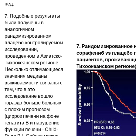
нед.
7. Подобные результаты
были получены в
аналогичном
рандомизированном
плацебо-контролируемом
7. Рандомизированное и
исследовании,
сорафениб vs плацебо 
проведенном в Азиатско-
пациентов, проживающи
Тихоокеанском регионе.
Тихоокеанском регионе
Несколько отличающиеся
значения медианы
выживаемости связаны с
тем, что в это
исследование вошло
гораздо больше больных
с плохим прогнозом
(цирроз печени на фоне
гепатита В и нарушение
функции печени - Child-
Pugh B ). Сейчас можно