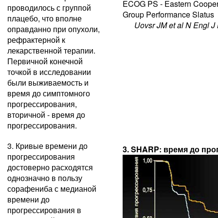
ECOG PS - Eastern Cooper
проводилось с группой
Group Performance Slatus
плацебо, что вполне
Uovsr JM et al N Engl J 
оправданно при опухоли,
рефрактерной к
лекарственной терапии.
Первичной конечной
точкой в исследовании
были выживаемость и
время до симптомного
прогрессирования,
вторичной - время до
прогрессирования.
3. Кривые времени до
3. SHARP: время до пр
прогрессирования
достоверно расходятся
однозначно в пользу
сорафениба с медианой
времени до
прогрессирования в