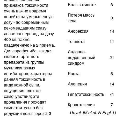
Боль в животе
8
признаков токсичности
очень важно вовремя
Потеря массы
перейти на уменьшенную
9
тела
дозу - по современным
рекомендациям сразу
Анорексия
14
делается перевод на дозу
400 мг, также
Тошнота
11
разделенную на 2 приема.
Для сорафениба, как для
Ладонно-
любого таргетного
подошвенный
21
препарата из группы
синдром
мультикиназных
ингибиторов, характерна
Рвота
5
ранняя токсичность в
Алопеция
14
виде кожной сыпи,
ощущения плохого
Гепатотоксичность
<1
самочувствия; эти
проявления проходят
Кровотечения
7
самостоятельно без
Uovet JM et al. N Engl J
редукции дозы через 2-3