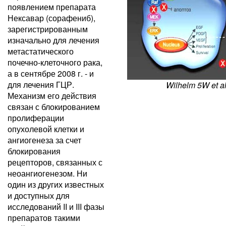
появлением препарата
Нексавар (сорафениб),
зарегистрированным
изначально для лечения
метастатического
почечно-клеточного рака,
а в сентябре 2008 г. - и
для лечения ГЦР.
Wilhelm 5W et a
Механизм его действия
связан с блокированием
пролиферации
опухолевой клетки и
ангиогенеза за счет
блокирования
рецепторов, связанных с
неоангиогенезом. Ни
один из других известных
и доступных для
исследований II и III фазы
препаратов такими