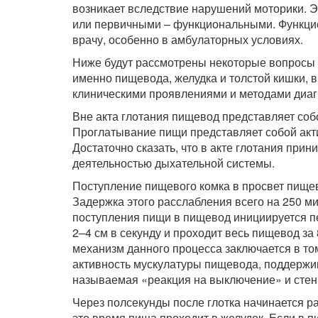
возникает вследствие нарушений моторики. 
или первичными – функциональными. Функци
врачу, особенно в амбулаторных условиях.
Ниже будут рассмотрены некоторые вопросы 
именно пищевода, желудка и толстой кишки, 
клиническими проявлениями и методами диаг
Вне акта глотания пищевод представляет со
Проглатывание пищи представляет собой акт
Достаточно сказать, что в акте глотания пр
деятельностью дыхательной системы.
Поступление пищевого комка в просвет пище
Задержка этого расслабления всего на 250 
поступления пищи в пищевод инициируется п
2–4 см в секунду и проходит весь пищевод за
механизм данного процесса заключается в то
активность мускулатуры пищевода, поддержив
называемая «реакция на выключение» и стен
Через полсекунды после глотка начинается ра
это время пища проходит в желудок. Если в п