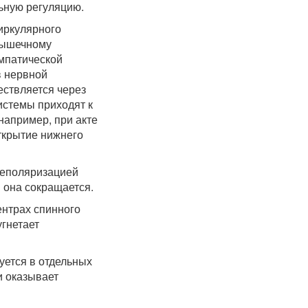
ьную регуляцию.
иркулярного
мышечному
мпатической
в нервной
ествляется через
истемы приходят к
например, при акте
ткрытие нижнего
деполяризацией
 она сокращается.
ентрах спинного
гнетает
уется в отдельных
и оказывает