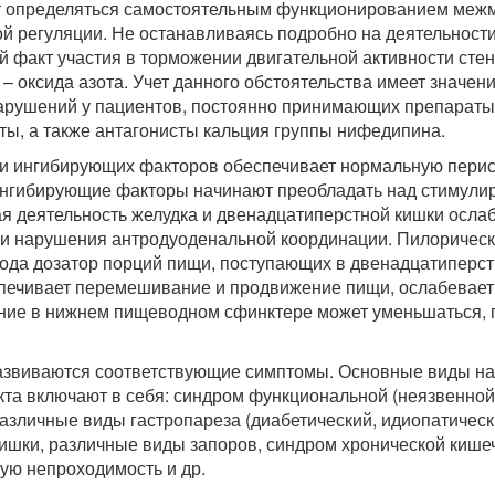
жет определяться самостоятельным функционированием ме
ной регуляции. Не останавливаясь подробно на деятельност
й факт участия в торможении двигательной активности стен
 оксида азота. Учет данного обстоятельства имеет значен
арушений у пациентов, постоянно принимающих препараты
ты, а также антагонисты кальция группы нифедипина.
и ингибирующих факторов обеспечивает нормальную перис
 ингибирующие факторы начинают преобладать над стимул
я деятельность желудка и двенадцатиперстной кишки ослаб
и нарушения антродуоденальной координации. Пилорическ
рода дозатор порций пищи, поступающих в двенадцатиперст
спечивает перемешивание и продвижение пищи, ослабевает
ние в нижнем пищеводном сфинктере может уменьшаться, 
развиваются соответствующие симптомы. Основные виды н
та включают в себя: синдром функциональной (неязвенной
зличные виды гастропареза (диабетический, идиопатическ
ишки, различные виды запоров, синдром хронической кише
ую непроходимость и др.