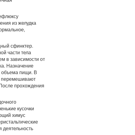
рефлюксу
ения из желудка
нормальное,
дный сфинктер.
ой части тела
ем в зависимости от
ка. Назначение
т объема пищи. В
ые перемешивают
 После прохождения
дочного
енькие кусочки
ающий химус
еристальтические
я деятельность