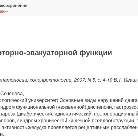
авоохранения!
вании
оторно-эвакуаторной функции
атологии, колопроктологии, 2007, N 5, с. 4-10
В.Т. Иваш
 Сеченова,
ологический университет) Основные виды нарушений двиг
индром функциональной (неязвенной) диспепсии, гастроэз
ареза (диабетический, идиопатический, постоперационный
апоров, синдром хронической кишечной псевдообструкции,
я активность желудка проявляется рецептивным расслабле
и.