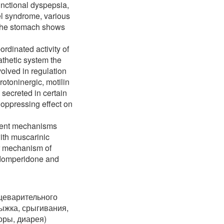
unctional dyspepsia,
wel syndrome, various
f the stomach shows
dinated activity of
thetic system the
olved in regulation
rotoninergic, motilin
 secreted in certain
, oppressing effect on
ferent mechanisms
with muscarinic
er mechanism of
, domperidone and
щеварительного
рыжка, срыгивания,
оры, диарея)