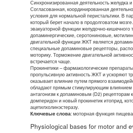
Синхронизированная деятельность желудка и
Согласованная, координированная деятельнос
условия для нормальной перистальтики. В па
который берет начало в продолговатом мозге
эвакуаторной функции желудочно-кишечного т
допаминергические, серотониновые, мотили
двигательной функции ЖКТ является допамин, 
специальные допаминовые рецепторы, распол
моторику. Торможение двигательной активнос
встречается чаще.
Прокинетики – фармакологические препараты
пропульсивную активность ЖКТ и ускоряют тра
оказывает влияние путем прямого взаимодей
обладают прямым стимулирующим влиянием 
антагонизм к допаминовым (D2) рецепторам к
домперидон и новый прокинетик итоприд, кот
ацетилхолинэстеразу.
Ключевые слова
: моторная функция пищева
Physiological bases for motor and e