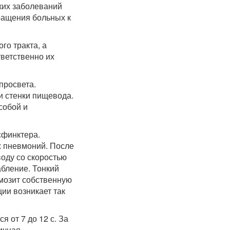
ких заболеваний
ращения больных к
го тракта, а
тветственно их
просвета.
и стенки пищевода.
собой и
сфинктера.
х пневмоний. После
оду со скоростью
абление. Тонкий
рмозит собственную
ии возникает так
 от 7 до 12 с. За
ичная