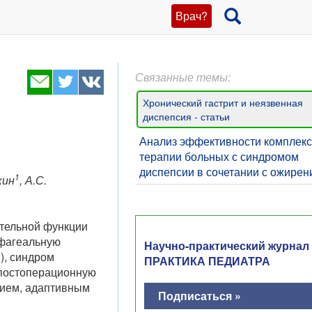
Врач?
Связанные темы:
Хронический гастрит и неязвенная
диспепсия - статьи
Анализ эффективности комплек
терапии больных с синдромом
диспепсии в сочетании с ожире
1
кин
, А.С.
ательной функции
офагеальную
Научно-практический журнал
), синдром
ПРАКТИКА ПЕДИАТРА
 постоперационную
нием, адаптивным
Подписаться »