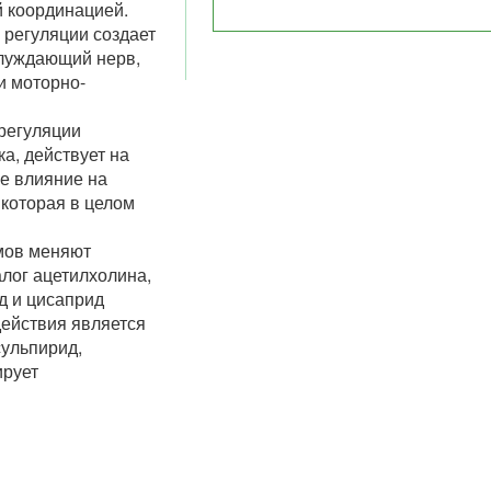
 координацией.
 регуляции создает
блуждающий нерв,
и моторно-
регуляции
а, действует на
е влияние на
 которая в целом
мов меняют
алог ацетилхолина,
д и цисаприд
ействия является
сульпирид,
ирует