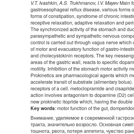
V.T. Ivashkin, A.S. Trukhmanov, I.V. Mayev
Main fo
gastroesophageal reflux disease, various forms of 
forms of constipation, syndrome of chronic intesti
receptive relaxation, adaptive relaxation and peri
The synchronized activity of the stomach and du
parasympathetic and sympathetic nervous compart
control is carried out through vagus nerve which 
of motor and evacuatory function of gastro-intesti
and cholecystokinin receptors. The key messenger 
areas of the gastric wall, reacts to specific dopam
motility. Inhibition of the stomach motor activity 
Prokinetics are pharmacological agents which mod
accelerate transit of substrate (alimentary bolus)
receptors of a cell. metoclopramide and cisaprid
action involves antagonism to dopamine (D2) cel
new prokinetic itopride which, having the double 
Key words
: motor function of the gut, domperidon
Внимание, уделяемое в современной гастроэ
тракта, значительно возросло. Основная симп
тошнота, рвота, потеря аппетита, чувство ран