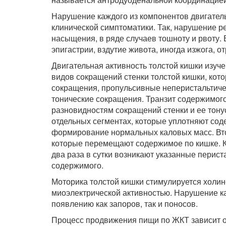
Нарушение каждого из компонентов двигател
клинической симптоматики. Так, нарушение р
насыщения, в ряде случаев тошноту и рвоту
эпигастрии, вздутие живота, иногда изжога, о
Двигательная активность толстой кишки изуч
видов сокращений стенки толстой кишки, кот
сокращения, пропульсивные неперистальтиче
тонические сокращения. Транзит содержимого
разновидностям сокращений стенки и ее тон
отдельных сегментах, которые уплотняют соде
формирование нормальных каловых масс. Вто
которые перемещают содержимое по кишке. К
два раза в сутки возникают указанные пери
содержимого.
Моторика толстой кишки стимулируется холин
миоэлектрической активностью. Нарушение ка
появлению как запоров, так и поносов.
Процесс продвижения пищи по ЖКТ зависит о