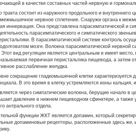
ючающей в качестве составных частей нервную и гормонал
тракта состоит из наружного продольного и внутреннего ц
 межмышечное нервное сплетение. Снаружи органа к меж
ая иннервация. Она представлена парасимпатической и си
еятельность парасимпатического и симпатического звенье
еристальтики. В парасимпатической системе контроль осущ
одолговатом мозге. Волокна парасимпатической нервной с
Этот вид регуляции является центральным и имеет место, 
 называемая первичная перистальтика пищевода, а затем о
тивное расслабление желудка.
ровне сокращение гладкомышечной клетки характеризуется 
циала. В это время в клетку устремляются ионы кальция, и
вляется через симпатические волокна, берущие начало в ц
ьшает давление в нижнем пищеводном сфинктере, а также у
го антрального отдела.
ельной функции ЖКТ является допамин, который секретир
иальные допаминовые рецепторы, расположенные здесь же, 
рику.