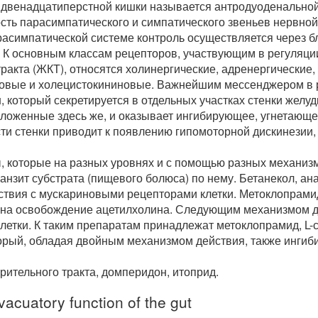
 двенадцатиперстной кишки называется антродуоденальной
ть парасимпатического и симпатического звеньев нервной
расимпатической системе контроль осуществляется через 
. К основным классам рецепторов, участвующим в регуляци
ракта (ЖКТ), относятся холинергические, адренергические,
новые и холецистокининовые. Важнейшим мессенджером в 
который секретируется в отдельных участках стенки желудк
оженные здесь же, и оказывает ингибирующее, угнетающе
ти стенки приводит к появлению гипомоторной дискинезии,
, которые на разных уровнях и с помощью разных механиз
нзит субстрата (пищевого болюса) по нему. Бетанекол, ан
ствия с мускариновыми рецепторами клетки. Метоклопрами
на освобождение ацетилхолина. Следующим механизмом д
летки. К таким препаратам принадлежат метоклопрамид, L-
орый, обладая двойным механизмом действия, также ингиб
рительного тракта, домперидон, итоприд.
vacuatory function of the gut