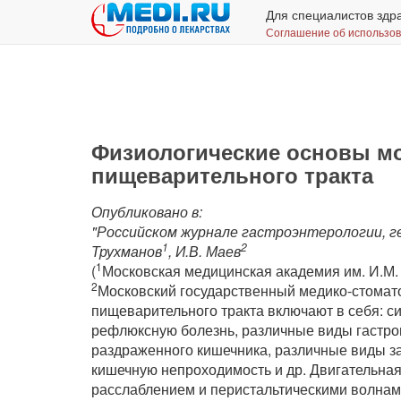
Для специалистов здр
Соглашение об использо
Физиологические основы м
пищеварительного тракта
Опубликовано в:
"Российском журнале гастроэнтерологии, геп
1
2
Трухманов
, И.В. Маев
1
(
Московская медицинская академия им. И.М.
2
Московский государственный медико-стомат
пищеварительного тракта включают в себя: с
рефлюксную болезнь, различные виды гастроп
раздраженного кишечника, различные виды з
кишечную непроходимость и др. Двигательна
расслаблением и перистальтическими волнам