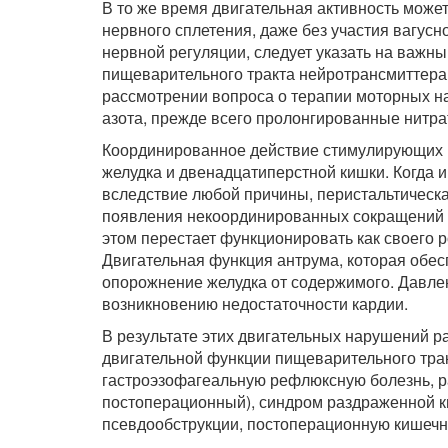
В то же время двигательная активность мо
нервного сплетения, даже без участия вагус
нервной регуляции, следует указать на важны
пищеварительного тракта нейротрансмиттера –
рассмотрении вопроса о терапии моторных н
азота, прежде всего пролонгированные нитра
Координированное действие стимулирующих 
желудка и двенадцатиперстной кишки. Когда
вследствие любой причины, перистальтическа
появления некоординированных сокращений 
этом перестает функционировать как своего 
Двигательная функция антрума, которая обе
опорожнение желудка от содержимого. Давле
возникновению недостаточности кардии.
В результате этих двигательных нарушений 
двигательной функции пищеварительного трак
гастроэзофагеальную рефлюксную болезнь, ра
постоперационный), синдром раздраженной к
псевдообструкции, постоперационную кишечн