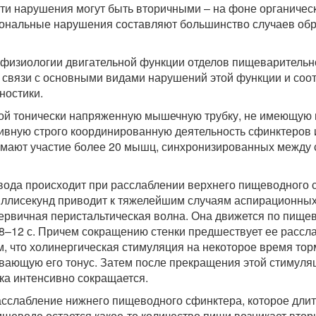
Эти нарушения могут быть вторичными – на фоне органичес
ональные нарушения составляют большинство случаев об
физиологии двигательной функции отделов пищеварительно
в связи с основными видами нарушений этой функции и соо
ностики.
бой тонически напряженную мышечную трубку, не имеющую 
ивную строго координированную деятельность сфинктеров 
инимают участие более 20 мышц, синхронизированных между 
вода происходит при расслаблении верхнего пищеводного 
миллисекунд приводит к тяжелейшим случаям аспирационны
ервичная перистальтическая волна. Она движется по пищев
 8–12 с. Причем сокращению стенки предшествует ее рассл
м, что холинергическая стимуляция на некоторое время то
ающую его тонус. Затем после прекращения этой стимуляц
ка интенсивно сокращается.
сслабление нижнего пищеводного сфинктера, которое длится
ищеводе остается какое-то количество пищи возникает втор