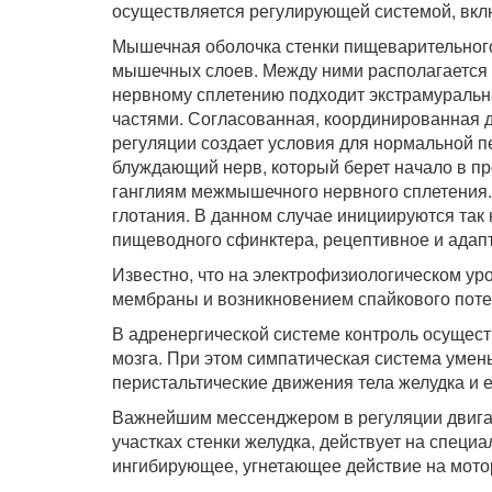
осуществляется регулирующей системой, вкл
Мышечная оболочка стенки пищеварительного 
мышечных слоев. Между ними располагается
нервному сплетению подходит экстрамуральн
частями. Согласованная, координированная д
регуляции создает условия для нормальной п
блуждающий нерв, который берет начало в пр
ганглиям межмышечного нервного сплетения. 
глотания. В данном случае инициируются так
пищеводного сфинктера, рецептивное и адап
Известно, что на электрофизиологическом у
мембраны и возникновением спайкового потен
В адренергической системе контроль осущест
мозга. При этом симпатическая система умен
перистальтические движения тела желудка и е
Важнейшим мессенджером в регуляции двигат
участках стенки желудка, действует на спец
ингибирующее, угнетающее действие на мото