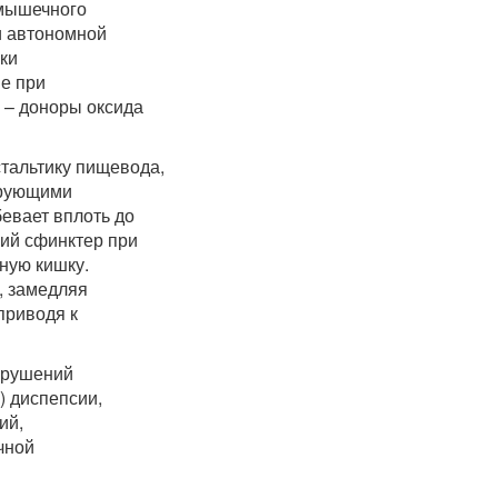
жмышечного
и автономной
ки
ие при
 – доноры оксида
тальтику пищевода,
ирующими
евает вплоть до
ий сфинктер при
ную кишку.
, замедляя
приводя к
арушений
) диспепсии,
ий,
чной