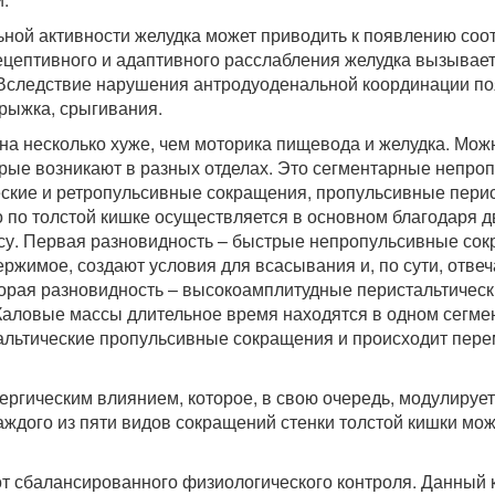
ьной активности желудка может приводить к появлению со
ецептивного и адаптивного расслабления желудка вызывает
. Вследствие нарушения антродуоденальной координации по
трыжка, срыгивания.
ена несколько хуже, чем моторика пищевода и желудка. Мож
орые возникают в разных отделах. Это сегментарные непро
ские и ретропульсивные сокращения, пропульсивные перис
 по толстой кишке осуществляется в основном благодаря 
усу. Первая разновидность – быстрые непропульсивные со
ржимое, создают условия для всасывания и, по сути, отвеч
рая разновидность – высокоамплитудные перистальтическ
аловые массы длительное время находятся в одном сегмен
стальтические пропульсивные сокращения и происходит пер
ергическим влиянием, которое, в свою очередь, модулируе
ждого из пяти видов сокращений стенки толстой кишки мож
т сбалансированного физиологического контроля. Данный 