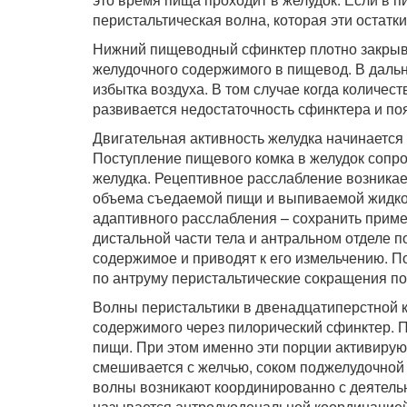
перистальтическая волна, которая эти остатки
Нижний пищеводный сфинктер плотно закрыв
желудочного содержимого в пищевод. В дальн
избытка воздуха. В том случае когда количес
развивается недостаточность сфинктера и по
Двигательная активность желудка начинаетс
Поступление пищевого комка в желудок сопр
желудка. Рецептивное расслабление возникае
объема съедаемой пищи и выпиваемой жидкос
адаптивного расслабления – сохранить приме
дистальной части тела и антральном отделе
содержимое и приводят к его измельчению. 
по антруму перистальтические сокращения п
Волны перистальтики в двенадцатиперстной к
содержимого через пилорический сфинктер. 
пищи. При этом именно эти порции активирую
смешивается с желчью, соком поджелудочной
волны возникают координированно с деятель
называется антродуоденальной координацией