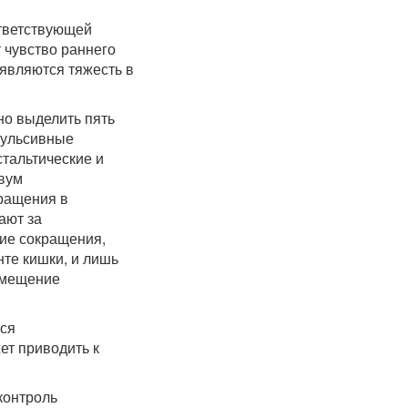
ответствующей
 чувство раннего
являются тяжесть в
но выделить пять
пульсивные
тальтические и
двум
кращения в
ают за
ие сокращения,
те кишки, и лишь
емещение
тся
ет приводить к
контроль