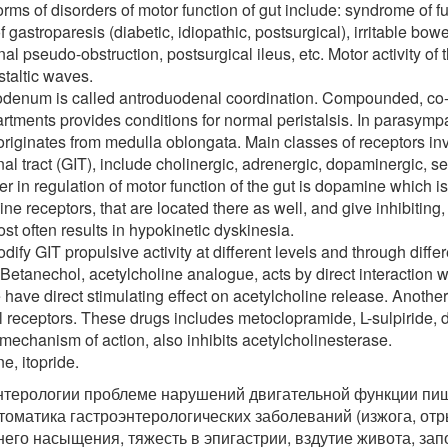
rms of disorders of motor function of gut include: syndrome of f
gastroparesis (diabetic, idiopathic, postsurgical), irritable bo
nal pseudo-obstruction, postsurgical ileus, etc. Motor activity o
staltic waves.
odenum is called antroduodenal coordination. Compounded, co-or
ments provides conditions for normal peristalsis. In parasympa
originates from medulla oblongata. Main classes of receptors inv
nal tract (GIT), include cholinergic, adrenergic, dopaminergic, se
in regulation of motor function of the gut is dopamine which is
ine receptors, that are located there as well, and give inhibiting
most often results in hypokinetic dyskinesia.
ify GIT propulsive activity at different levels and through dif
. Betanechol, acetylcholine analogue, acts by direct interaction 
e have direct stimulating effect on acetylcholine release. Anoth
l receptors. These drugs includes metoclopramide, L-sulpiride
mechanism of action, also inhibits acetylcholinesterase.
e, itopride.
нтерологии проблеме нарушений двигательной функции пи
томатика гастроэнтерологических заболеваний (изжога, от
него насыщения, тяжесть в эпигастрии, вздутие живота, зап