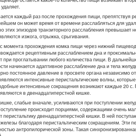
 удаляет.
ается каждый раз после прохождения пищи, препятствуя 
ейшем он может время от времени расслабляться для удал
тво этих эпизодов транзиторного расслабления превышает 
являются изжога, отрыжка, срыгивания.
я с момента прохождения комка пищи через нижний пищево
овождается рецептивным расслаблением дна и проксимальн
т при проглатывании любого количества пищи. В дальнейш
ти начинается адаптивное расслабление дна и тела желуд
рно постоянное давление в просвете органа независимо о
 появляются интенсивные перистальтические волны, котор
Подобные интенсивные сокращения возникают каждые 20 с.
оявляются в двенадцатиперстной кишке.
ишке, слабые вначале, усиливаются при поступлении желу
Поступление происходит порциями, содержащими очень мал
т перистальтику двенадцатиперстной кишки. В ней поступ
 железы благодаря перистальтическим сокращениям. Эти п
ностью антропилорической зоны. Такая синхронизированна
.