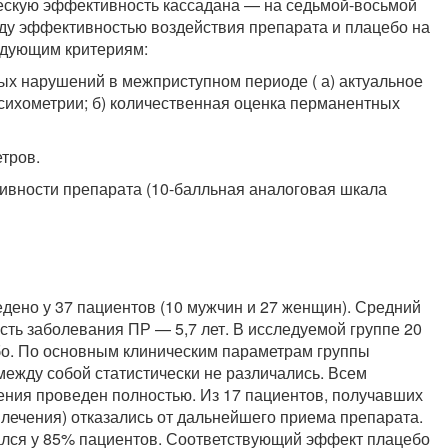
ческую эффективность кассадана — на седьмой-восьмой
ду эффективностью воздействия препарата и плацебо на
едующим критериям:
ых нарушений в межприступном периоде ( а) актуальное
ихометрии; б) количественная оценка перманентных
тров.
ивности препарата (10-балльная аналоговая шкала
дено у 37 пациентов (10 мужчин и 27 женщин). Средний
ость заболевания ПР — 5,7 лет. В исследуемой группе 20
бо. По основным клиническим параметрам группы
между собой статистически не различались. Всем
ения проведен полностью. Из 17 пациентов, получавших
е лечения) отказались от дальнейшего приема препарата.
лся у 85% пациентов. Соответствующий эффект плацебо