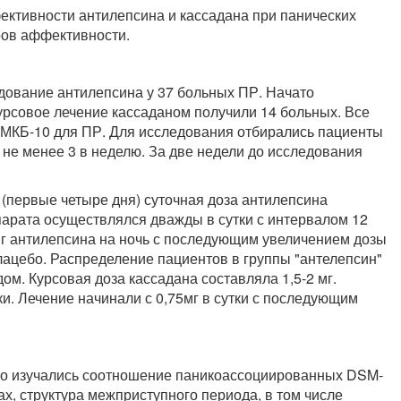
ктивности антилепсина и кассадана при панических
ров аффективности.
ование антилепсина у 37 больных ПР. Начато
урсовое лечение кассаданом получили 14 больных. Все
МКБ-10 для ПР. Для исследования отбирались пациенты
а не менее 3 в неделю. За две недели до исследования
(первые четыре дня) суточная доза антилепсина
епарата осуществлялся дважды в сутки с интервалом 12
 мг антилепсина на ночь с последующим увеличением дозы
плацебо. Распределение пациентов в группы "антелепсин"
м. Курсовая доза кассадана составляла 1,5-2 мг.
и. Лечение начинали с 0,75мг в сутки с последующим
но изучались соотношение паникоассоциированных DSM-
х, структура межприступного периода, в том числе