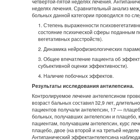
четвертой-пятой неделях лечения. Антипани
неделях лечения. Сравнительный анализ меж
больных данной категории проводился по сл
1. Степень выраженности психовегетативн
состояние психической сферы поданным пс
вегетативных расстройств).
2. Динамика нейрофизиологических параме
3. Общее впечатление пациента об эффект
субъективной оценки эффективности).
4. Наличие побочных эффектов.
Результаты исследования антилепсина.
Контролируемое лечение антелепсином прове
возраст бальных составил 32,9 лет, длительн
пациентов получали антелепсин, 17 — плаце
больных, получавших антелепсин и плацебо, 
пациентам, получавшим антелепсин, курс леч
плацебо, двое (на второй и на третьей недел
Антипанический эффектантелепсина наблюда