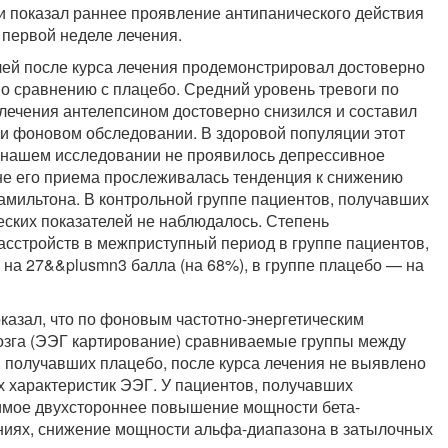
 показал раннее проявление антипанического действия
 первой неделе лечения.
лей после курса лечения продемонстрировал достоверно
 сравнению с плацебо. Средний уровень тревоги по
ечения антелепсином достоверно снизился и составил
и фоновом обследовании. В здоровой популяции этот
В нашем исследовании не проявилось депрессивное
не его приема прослеживалась тенденция к снижению
амильтона. В контрольной группе пациентов, получавших
ских показателей не наблюдалось. Степень
сстройств в межприступный период в группе пациентов,
 на 27&&plusmn3 балла (на 68%), в группе плацебо — на
казал, что по фоновым частотно-энергетическим
мозга (ЭЭГ картирование) сравниваемые группы между
, получавших плацебо, после курса лечения не выявлено
х характеристик ЭЭГ. У пациентов, получавших
чимое двухстороннее повышение мощности бета-
ниях, снижение мощности альфа-диапазона в затылочных