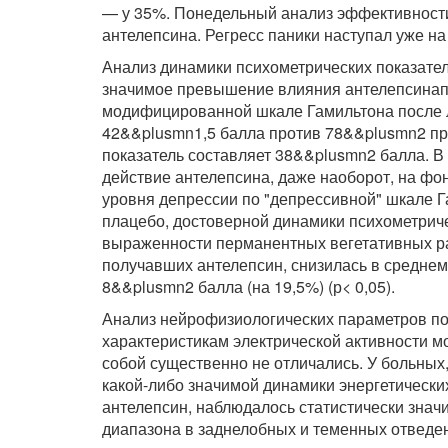
— у 35%. Понедельный анализ эффективности
антелепсина. Регресс паники наступал уже на
Анализ динамики психометрических показате
значимое превышение влияния антелепсинапо
модифицированной шкале Гамильтона после л
42&&plusmn1,5 балла против 78&&plusmn2 пр
показатель составляет 38&&plusmn2 балла. 
действие антелепсина, даже наоборот, на фо
уровня депрессии по "депрессивной" шкале Г
плацебо, достоверной динамики психометриче
выраженности перманентных вегетативных ра
получавших антелепсин, снизилась в среднем
8&&plusmn2 балла (на 19,5%) (р< 0,05).
Анализ нейрофизиологических параметров по
характеристикам электрической активности 
собой существенно не отличались. У больных
какой-либо значимой динамики энергетически
антелепсин, наблюдалось статистически зна
диапазона в заднелобных и теменных отведе