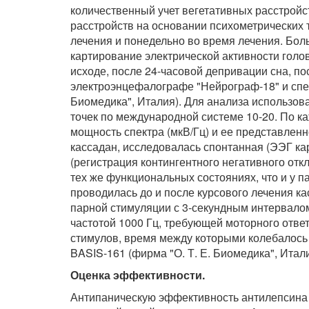
количественный учет вегетативных расстрой
расстройств на основании психометрических т
лечения и понедельно во время лечения. Бо
картирование электрической активности голо
исходе, после 24-часовой депривации сна, по
электроэнцефалографе "Нейрограф-18" и спе
Биомедика", Италия). Для анализа использо
точек по международной системе 10-20. По к
мощность спектра (мкВ/Гц) и ее представлен
кассадан, исследовалась спонтанная (ЭЭГ ка
(регистрация контингентного негативного от
тех же функциональных состояниях, что и у 
проводилась до и после курсового лечения к
парной стимуляции с 3-секундным интервал
частотой 1000 Гц, требующей моторного отве
стимулов, время между которыми колебалось 
BASIS-161 (фирма "О. Т. Е. Биомедика", Итали
Оценка эффективности.
Антипаническую эффективность антилепсина 