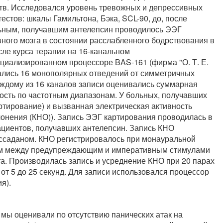
ств. Исследовался уровень тревожных и депрессивных
естов: шкалы Гамильтона, Бэка, SCL-90, до, после
льным, получавшим антелепсин проводилось ЭЭГ
вного мозга в состоянии расслабленного бодрствования в
сле курса терапии на 16-канальном
циализированном процессоре BAS-161 (фирма "О. Т. Е.
вались 16 монополярных отведений от симметричных
аждому из 16 каналов записи оценивались суммарная
ность по частотным диапазонам. У больных, получавших
ртирование) и вызванная электрическая активность
клонения (КНО)). Запись ЭЭГ картирования проводилась в
пациентов, получавших антелепсин. Запись КНО
ассаданом. КНО регистрировалось при монауральной
ом между предупреждающим и императивным стимулами
та. Производилась запись и усреднение КНО при 20 парах
от 5 до 25 секунд. Для записи использовался процессор
я).
мы оценивали по отсутствию панических атак на