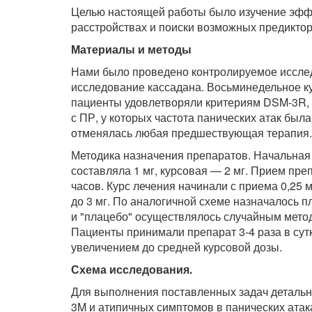
Целью настоящей работы было изучение эффе
расстройствах и поиски возможных предикто
Материалы и методы
Нами было проведено контролируемое исслед
исследование кассадана. Восьминедельное к
пациенты удовлетворяли критериям DSM-3R, 
с ПР, у которых частота панических атак был
отменялась любая предшествующая терапия.
Методика назначения препаратов. Начальная 
составляла 1 мг, курсовая — 2 мг. Прием пр
часов. Курс лечения начинали с приема 0,25
до 3 мг. По аналогичной схеме назначалось 
и "плацебо" осуществлялось случайным методо
Пациенты принимали препарат 3-4 раза в сутк
увеличением до средней курсовой дозы.
Схема исследования.
Для выполнения поставленных задач деталь
3M и атипичных симптомов в панических атака