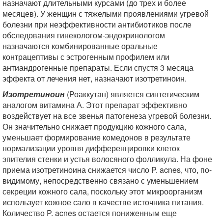
назначают длительными курсами (до трех и более
месяцев). У женщин с тяжелыми проявлениями угревой
болезни при неэффективности антибиотиков после
обследования гинекологом-эндокринологом
назначаются комбинированные оральные
контрацептивы с эстрогенным профилем или
антиандрогенные препараты. Если спустя 3 месяца
эффекта от лечения нет, назначают изотретиноин.
Изотретиноин
(Роаккутан) является синтетическим
аналогом витамина А. Этот препарат эффективно
воздействует на все звенья патогенеза угревой болезни.
Он значительно снижает продукцию кожного сала,
уменьшает формирование комедонов в результате
нормализации уровня дифференцировки клеток
эпителия стенки и устья волосяного фолликула. На фоне
приема изотретиноина снижается число P. acnes, что, по-
видимому, непосредственно связано с уменьшением
секреции кожного сала, поскольку этот микроорганизм
использует кожное сало в качестве источника питания.
Количество P. acnes остается пониженным еще