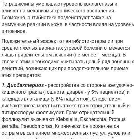
Тетрациклины уменьшают уровень коллагеназы и
влияют на механизмы хронического воспаления.
Возможно, антибиотики воздействуют также на
иммунные реакции в коже, в частности влияя на уровень
цитокинов.
Положительный эффект от антибиотикотерапии при
среднетяжелых вариантах угревой болезни отмечается
лишь при длительном лечении (не менее 1 месяца). В
связи с этим необходимо учитывать целый ряд побочных
действий, возникающих при продолжительном приеме
этих препаратов:
1. Дисбактериоз
- расстройства со стороны желудочно-
кишечного тракта (тошнота, диарея - у 5% пациентов) и
кандидоз влагалища (у 6% пациенток). Следствием
дисбактериоза могут быть также грам-отрицательный и
питироспорум-фолликулит. Грам-отрицательный
фолликулит вызывают Klebsiella, Escherichia, Proteus
serratia, Pseudomonas. Клинически он проявляется
острым высыпанием множественных пустул, узлов или