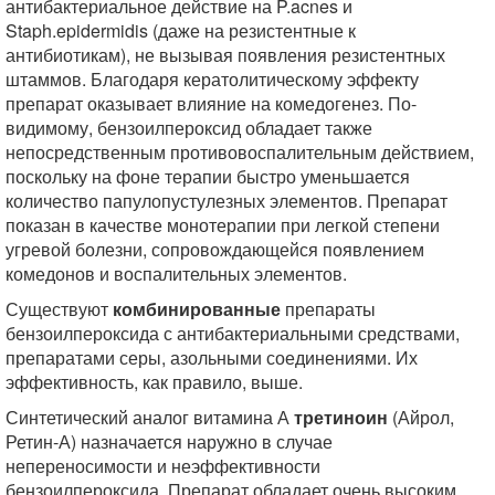
антибактериальное действие на P.acnes и
Staph.epidermidis (даже на резистентные к
антибиотикам), не вызывая появления резистентных
штаммов. Благодаря кератолитическому эффекту
препарат оказывает влияние на комедогенез. По-
видимому, бензоилпероксид обладает также
непосредственным противовоспалительным действием,
поскольку на фоне терапии быстро уменьшается
количество папулопустулезных элементов. Препарат
показан в качестве монотерапии при легкой степени
угревой болезни, сопровождающейся появлением
комедонов и воспалительных элементов.
Существуют
комбинированные
препараты
бензоилпероксида с антибактериальными средствами,
препаратами серы, азольными соединениями. Их
эффективность, как правило, выше.
Синтетический аналог витамина А
третиноин
(Айрол,
Ретин-А) назначается наружно в случае
непереносимости и неэффективности
бензоилпероксида. Препарат обладает очень высоким