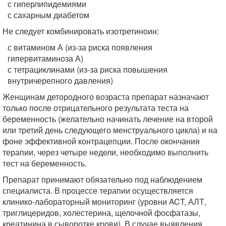
с гиперлипидемиями
с сахарным диабетом
Не следует комбинировать изотретиноин:
с витамином А (из-за риска появления
гипервитаминоза А)
с тетрациклинами (из-за риска повышения
внутричерепного давления)
Женщинам детородного возраста препарат назначают
только после отрицательного результата теста на
беременность (желательно начинать лечение на второй
или третий день следующего менструального цикла) и на
фоне эффективной контрацепции. После окончания
терапии, через четыре недели, необходимо выполнить
тест на беременность.
Препарат принимают обязательно под наблюдением
специалиста. В процессе терапии осуществляется
клинико-лабораторный мониторинг (уровни ACT, АЛТ,
триглицеридов, холестерина, щелочной фосфатазы,
креатинина в сыворотке крови). В случае выявления