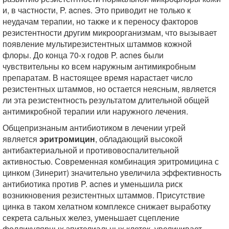
и, в частности, P. acnes. Это приводит не только к
неудачам терапии, но также и к переносу факторов
резистентности другим микроорганизмам, что вызывает
появление мультирезистентных штаммов кожной
флоры. До конца 70-х годов P. acnes были
чувствительны ко всем наружным антимикробным
препаратам. В настоящее время нарастает число
резистентных штаммов, но остается неясным, является
ли эта резистентность результатом длительной общей
антимикробной терапии или наружного лечения.
Общепризнаным антибиотиком в лечении угрей
является
эритромицин
, обладающий высокой
антибактериальной и противовоспалительной
активностью. Современная комбинация эритромицина с
цинком (Зинерит) значительно увеличила эффективность
антибиотика против P. acnes и уменьшила риск
возникновения резистентных штаммов. Присутствие
цинка в таком хелатном комплексе снижает выработку
секрета сальных желез, уменьшает сцепление
фолликулярных эпителиальных клеток, увеличивает