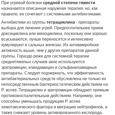
При угревой болезни
средней степени тяжести
назначается описанная наружная терапия, но, как
правило, ее сочетают с системными антибиотиками.
Антибиотики из группы
тетрациклина
- препараты
выбора для лечения угрей. Предпочтительнее прием
доксициклина или миноциклина, поскольку они хорошо
всасываются, лучше переносятся и интенсивно
кумулируют в сальных железах. Их антимикробная
активность выше, чем у других препаратов данной
группы. Гораздо реже для системной терапии
среднетяжелых случаев акне используются
эритромицин, клиндамицин и сульфаниламидные
препараты. Следует подчеркнуть, что эффективность
антибактериальных средств обусловлена не только их
непосредственным бактериостатическим действием на
P. acnes. Тетрациклин и эритромицин обладают прямым
противовоспалительным действием. Например, они
способны уменьшать продукцию P. acnes
хемотаксического фактора и миграцию нейтрофилов, а
также снижают уровень активированного кислорода.