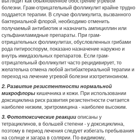
выглядит как обыкновенное обострение угревой
болезни. Грам-отрицательный фолликулит крайне трудно
поддается терапии. В случае фолликулита, вызванного
бактериальной флорой, необходимо отменить
получаемый антибиотик и назначить ампициллин или
сульфаниламидные препараты. При грам-
отрицательных фолликулитах, обусловленных грибами
рода питироспорум, показано назначение наружно и
внутрь имидазольных препаратов. Если грам-
отрицательный фолликулит часто рецидивирует, то
желательна отмена любой антибактериальной терапии и
переход на лечение угревой болезни изотретиноином.
2. Развитие резистентности нормальной
микрофлоры
кишечника и кожи. При использовании
доксициклина риск развития резистентности считается
наиболее низким, эритромицина - наиболее высоким.
3. Фототоксические реакции
описаны у
тетрациклинов, в большей степени - у доксициклина,
поэтому в период лечения следует избегать пребывания
на солнце и загара в солярии. По-видимому,