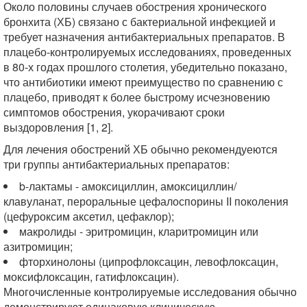
Около половины случаев обострения хронического
бронхита (ХБ) связано с бактериальной инфекцией и
требует назначения антибактериальных препаратов. В
плацебо-контролируемых исследованиях, проведенных
в 80-х годах прошлого столетия, убедительно показано,
что антибиотики имеют преимущество по сравнению с
плацебо, приводят к более быстрому исчезновению
симптомов обострения, укорачивают сроки
выздоровления [1, 2].
Для лечения обострений ХБ обычно рекомендуеются
три группы антибактериальных препаратов:
b-лактамы - амоксициллин, амоксициллин/
клавуланат, пероральные цефалоспорины II поколения
(цефуроксим аксетил, цефаклор);
макролиды - эритромицин, кларитромицин или
азитромицин;
фторхинолоны (ципрофлоксацин, левофлоксацин,
моксифлоксацин, гатифлоксацин).
Многочисленные контролируемые исследования обычно
демонстрируют одинаковую клиническую