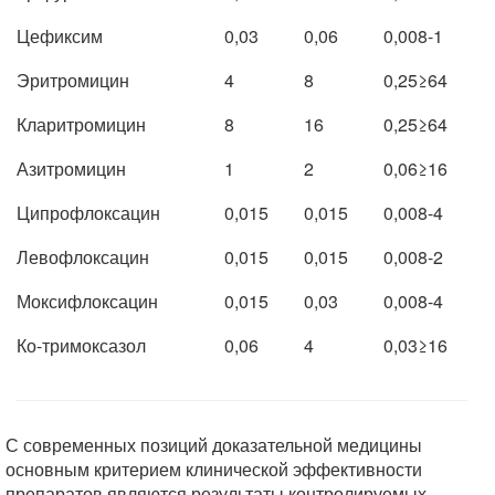
Цефиксим
0,03
0,06
0,008-1
Эритромицин
4
8
0,25≥64
Кларитромицин
8
16
0,25≥64
Азитромицин
1
2
0,06≥16
Ципрофлоксацин
0,015
0,015
0,008-4
Левофлоксацин
0,015
0,015
0,008-2
Моксифлоксацин
0,015
0,03
0,008-4
Ко-тримоксазол
0,06
4
0,03≥16
С современных позиций доказательной медицины
основным критерием клинической эффективности
препаратов являются результаты контролируемых