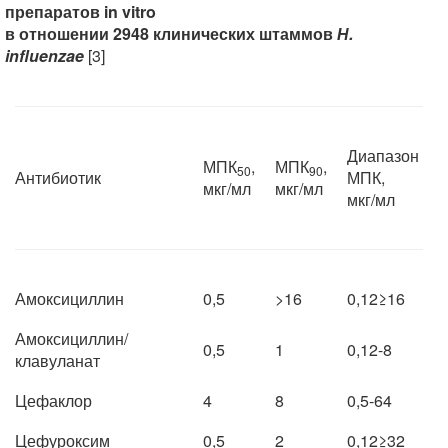
препаратов in vitro
в отношении 2948 клинических штаммов
Н.
influenzae
[3]
Диапазон
МПК
,
МПК
,
50
90
Антибиотик
МПК,
мкг/мл
мкг/мл
мкг/мл
Амоксициллин
0,5
>16
0,12≥16
Амоксициллин/
0,5
1
0,12-8
клавуланат
Цефаклор
4
8
0,5-64
Цефуроксим
0,5
2
0,12≥32