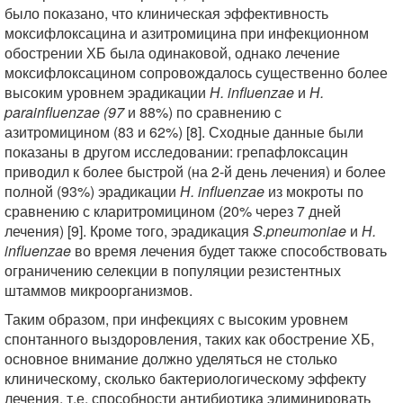
было показано, что клиническая эффективность
моксифлоксацина и азитромицина при инфекционном
обострении ХБ была одинаковой, однако лечение
моксифлоксацином сопровождалось существенно более
высоким уровнем эрадикации
Н. influenzae
и
Н.
parainfluenzae (97
и 88%) по сравнению с
азитромицином (83 и 62%) [8]. Сходные данные были
показаны в другом исследовании: грепафлоксацин
приводил к более быстрой (на 2-й день лечения) и более
полной (93%) эрадикации
Н. influenzae
из мокроты по
сравнению с кларитромицином (20% через 7 дней
лечения) [9]. Кроме того, эрадикация
S.pneumoniae
и
Н.
influenzae
во время лечения будет также способствовать
ограничению селекции в популяции резистентных
штаммов микроорганизмов.
Таким образом, при инфекциях с высоким уровнем
спонтанного выздоровления, таких как обострение ХБ,
основное внимание должно уделяться не столько
клиническому, сколько бактериологическому эффекту
лечения, т.е. способности антибиотика элиминировать