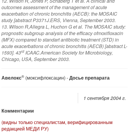
12. Wilson R, Jones P, Schaberg Т et al. A clinical and
outcomes assessment of the management of acute
exacerbation of chronic bronchitis (AECB): the MOSAIC
study [abstract P3371J.ERS, Vienna, September 2003.
13. Wilson R,Allegra L, Huchon G et al. The MOSAIC study:
prognostic subgroup analysis of the efficacy ofmoxifloxacin
(MFX) compared to standart antibiotic treatment (STD) in
acute exacerbations of chronic bronchitis (AECB) [abstract L-
rd
1593]. 43
ICAAC.American Society for Microbiology,
Chicago, USA, September 2003.
®
Авелокс
(моксифлоксацин) -
Досье препарата
1 сентября 2004 г.
Комментарии
(видны только специалистам, верифицированным
редакцией МЕДИ РУ)