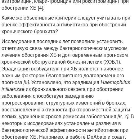
азитромицин, клари-тромицин или рокситромицин) при
обострении ХБ [4].
Какие же объективные критерии следует учитывать при
оценке эффективности антибиотиков при обострении
хронического бронхита?
Исследования последних лет позволили установить
отчетливую связь между бактериологическим успехом
лечения обострения ХБ и долговременным прогнозом
хронической обструктивной болезни легких (ХОБЛ).
Эрадикация возбудителя при ХБ является наиболее
важным фактором благоприятного долговременного
прогноза
[5].
Установлено, что эрадикация
Haemophilus
influenzae
из бронхиального секрета при обострении
заболевания способствует замедлению
прогрессирования структурных изменений в бронхах,
восстановлению активности факторов местной защиты
легких, удлинению сроков ремиссии заболевания
[6, 7].
В
некоторых исследованиях установлены различия в
бактериологической эффективности антибиотиков при
обострении ХБ. Например, в работе DeAbate и соавт.