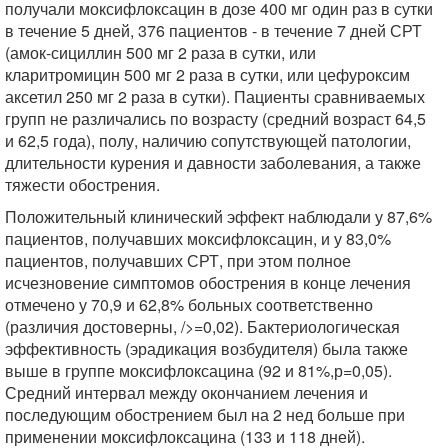
получали моксифлоксацин в дозе 400 мг один раз в сутки
в течение 5 дней, 376 пациентов - в течение 7 дней СРТ
(амок-сициллин 500 мг 2 раза в сутки, или
кларитромицин 500 мг 2 раза в сутки, или цефуроксим
аксетил 250 мг 2 раза в сутки). Пациенты сравниваемых
групп не различались по возрасту (средний возраст 64,5
и 62,5 года), полу, наличию сопутствующей патологии,
длительности курения и давности заболевания, а также
тяжести обострения.
Положительный клинический эффект наблюдали у 87,6%
пациентов, получавших моксифлоксацин, и у 83,0%
пациентов, получавших СРТ, при этом полное
исчезновение симптомов обострения в конце лечения
отмечено у 70,9 и 62,8% больных соответственно
(различия достоверны, />=0,02). Бактериологическая
эффективность (эрадикация возбудителя) была также
выше в группе моксифлоксацина (92 и 81%,р=0,05).
Средний интервал между окончанием лечения и
последующим обострением был на 2 нед больше при
применении моксифлоксацина (133 и 118 дней).