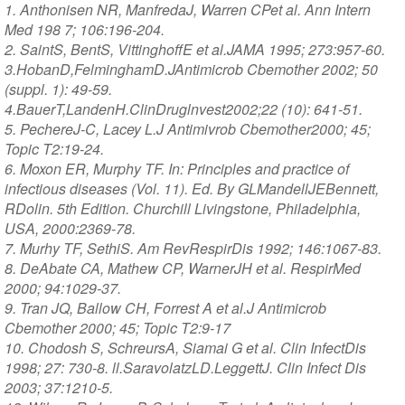
1. Anthonisen NR, ManfredaJ, Warren CPet al. Ann Intern
Med 198 7; 106:196-204.
2. SaintS, BentS, VittinghoffE et al.JAMA 1995; 273:957-60.
3.HobanD,FelminghamD.JAntimicrob Cbemother 2002; 50
(suppl. 1): 49-59.
4.BauerT,LandenH.ClinDruglnvest2002;22 (10): 641-51.
5. PechereJ-C, Lacey L.J Antimivrob Cbemother2000; 45;
Topic T2:19-24.
6. Moxon ER, Murphy TF. In: Principles and practice of
infectious diseases (Vol. 11). Ed. By GLMandellJEBennett,
RDolin. 5th Edition. Churchill Livingstone, Philadelphia,
USA, 2000:2369-78.
7. Murhy TF, SethiS. Am RevRespirDis 1992; 146:1067-83.
8. DeAbate CA, Mathew CP, WarnerJH et al. RespirMed
2000; 94:1029-37.
9. Tran JQ, Ballow CH, Forrest A et al.J Antimicrob
Cbemother 2000; 45; Topic T2:9-17
10. Chodosh S, SchreursA, Siamai G et al. Clin InfectDis
1998; 27: 730-8. ll.SaravolatzLD.LeggettJ. Clin Infect Dis
2003; 37:1210-5.