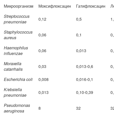
Микроорганизм
Моксифлоксацин
Гатифлоксацин
Л
Streptococcus
0,12
0,5
1
pneumoniae
Staphylococcus
0,06
0,1
0
aureus
Haemophilus
0,06
0,013
0
influenzae
Moraxella
0,03
0,013-0,6
0
catarrhalis
Escherichia coli
0,008
0,016-0,1
0
K/ebsiella
0,013
0,10-0,39
0
pneumoniae
Pseudomonas
8
32
3
aeruginosa