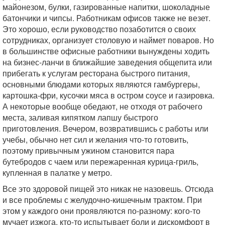
майонезом, булки, газированные напитки, шоколадные
батончики и чипсы. Работникам офисов также не везет.
Это хорошо, если руководство позаботится о своих
сотрудниках, организует столовую и наймет поваров. Но
в большинстве офисные работники вынуждены ходить
на бизнес-ланчи в ближайшие заведения общепита или
прибегать к услугам ресторана быстрого питания,
основными блюдами которых являются гамбургеры,
картошка-фри, кусочки мяса в остром соусе и газировка.
А некоторые вообще обедают, не отходя от рабочего
места, заливая кипятком лапшу быстрого
приготовления. Вечером, возвратившись с работы или
учебы, обычно нет сил и желания что-то готовить,
поэтому привычным ужином становится пара
бутебродов с чаем или пережаренная курица-гриль,
купленная в палатке у метро.
Все это здоровой пищей это никак не назовешь. Отсюда
и все проблемы с желудочно-кишечным трактом. При
этом у каждого они проявляются по-разному: кого-то
мучает изжога, кто-то испытывает боли и дискомфорт в