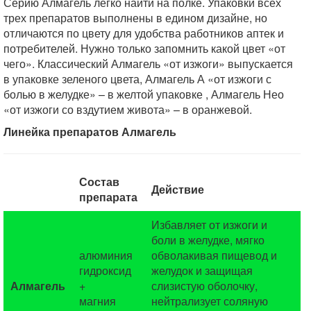
Серию Алмагель легко найти на полке. Упаковки всех
трех препаратов выполнены в едином дизайне, но
отличаются по цвету для удобства работников аптек и
потребителей. Нужно только запомнить какой цвет «от
чего». Классический Алмагель «от изжоги» выпускается
в упаковке зеленого цвета, Алмагель А «от изжоги с
болью в желудке» – в желтой упаковке , Алмагель Нео
«от изжоги со вздутием живота» – в оранжевой.
Линейка препаратов Алмагель
Состав
Действие
препарата
Избавляет от изжоги и
боли в желудке, мягко
алюминия
обволакивая пищевод и
гидроксид
желудок и защищая
Алмагель
+
слизистую оболочку,
магния
нейтрализует соляную