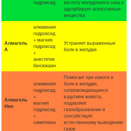
гидроксид
кислоту желудочного сока и
адсорбирует агрессивные
вещества
алюминия
гидроксид
+ магния
Алмагель
Устраняет выраженные
гидроксид
А
боли в желудке
+
анестетик
бензокаин
Помогает при изжоге и
алюминия
боли в желудке,
гидроксид
сопровождающиеся
+
вздутием живота,
Алмагель
магния
подавляет
Нео
гидроксид
газообразование и
+
способствует
симетикон
естественному выведению
газов