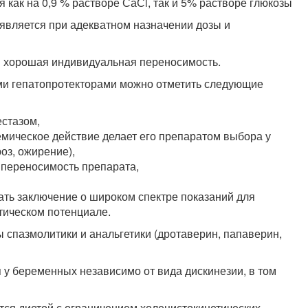
я как на 0,9 % растворе СаСl, так и 5% растворе глюкозы
является при адекватном назначении дозы и
и хорошая индивидуальная переносимость.
ми гепатопротекторами можно отметить следующие
естазом,
мическое действие делает его препаратом выбора у
оз, ожирение),
 переносимость препарата,
ть заключение о широком спектре показаний для
тическом потенциале.
спазмолитики и анальгетики (дротаверин, папаверин,
у беременных независимо от вида дискинезии, в том
я диетой с ограничением холецистокинетических