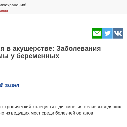
авоохранения!
вании
я в акушерстве: Заболевания
мы у беременных
й раздел
ак хронический холецистит, дискинезия желчевыводящих
но из ведущих мест среди болезней органов