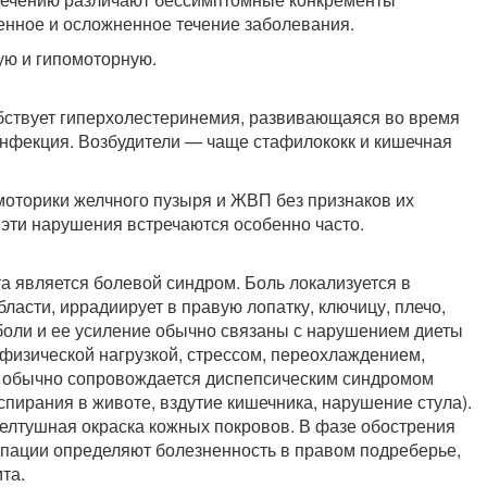
енное и осложненное течение заболевания.
ю и гипомоторную.
бствует гиперхолестеринемия, развивающаяся во время
инфекция. Возбудители — чаще стафилококк и кишечная
оторики желчного пузыря и ЖВП без признаков их
эти нарушения встречаются особенно часто.
а является болевой синдром. Боль локализуется в
ласти, иррадиирует в правую лопатку, ключицу, плечо,
боли и ее усиление обычно связаны с нарушением диеты
 физической нагрузкой, стрессом, переохлаждением,
 обычно сопровождается диспепсическим синдромом
аспирания в животе, вздутие кишечника, нарушение стула).
елтушная окраска кожных покровов. В фазе обострения
пации определяют болезненность в правом подреберье,
та.