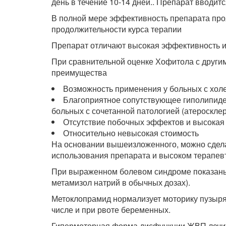
день в течение 10-14 дней.. Препарат вводитс
В полной мере эффективность препарата про
продолжительности курса терапии
Препарат отличают высокая эффективность 
При сравнительной оценке Хофитола с други
преимущества
Возможность применения у больных с хол
Благоприятное сопутствующее гиполипиде
больных с сочетанной патологией (атеросклер
Отсутствие побочных эффектов и высокая
Относительно невысокая стоимость
На основании вышеизложенного, можно сдела
использования препарата и высоком терапев
При выраженном болевом синдроме показаны 
метамизол натрий в обычных дозах).
Метоклопрамид нормализует моторику пузыря 
числе и при рвоте беременных.
Гипермоторная форма дисфункции ЖВП лечитс