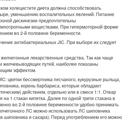
ком холецистите диета должна способствовать
зыре, уменьшению воспалительных явлений. Питание
троной дискинезии предпочтительны
е липотропными веществами. При гипермоторной форме
нием во 2-й половине беременности.
чение антибактериальных JIC. При выборе их следует
желчегонные лекарственные средства. Так как чаще
и желчевыводящих путей, наиболее показаны
ляющим эффектом.
C: цветки бессмертника песчаного, кукурузные рыльца,
иповника, корень барбариса, которые обладают
ическим) действием, отдельно или в смеси 1:1. Отвар
ья на 1 стакан кипятка. Далее по одной трети стакана в
обенно во 2-й половине беременности удобно принимать
желчегонного ЛC можно использовать ЛC шиповника
дов шиповника и сахара). Перед употреблением его можно