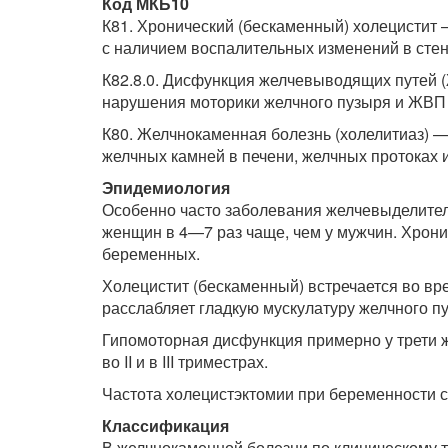
Код МКБ10
К81. Хронический (бескаменный) холецистит
с наличием воспалительных изменений в стен
К82.8.0. Дисфункция желчевыводящих путей (
нарушения моторики желчного пузыря и ЖВП 
К80. Желчнокаменная болезнь (холелитиаз) 
желчных камней в печени, желчных протоках 
Эпидемиология
Особенно часто заболевания желчевыделител
женщин в 4—7 раз чаще, чем у мужчин. Хрон
беременных.
Холецистит (бескаменный) встречается во вре
расслабляет гладкую мускулатуру желчного п
Гипомоторная дисфункция примерно у трети ж
во II и в III триместрах.
Частота холецистэктомии при беременности с
Классификация
В желчнокаменной болезни по клиническому