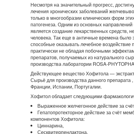
Несмотря на значительный прогресс, достигн
лечения хронических заболеваний желчевывод
только в многообразии клинических форм эти
патогенеза. Одним из основных направлени
является создание лекарственных средств, 
человека. Так еще в античные времена было 
способные оказывать лечебное воздействие 
практически не обладая побочными эффектам
препаратов, получаемых из натурального сыр
производства лаборатории ROSA-PHYTOPHA
Действующее вещество Хофитола — экстракт,
Сырьё для производства данного препарата ,
Франции, Испании, Португалии.
Хофитол обладает следующими фармакологи
Выраженное желчегонное действие за счёт
Гепатопротекторное действие за счёт ме
компонентов Хофитола:
Циннарина,
Сесквитерпенлактона,