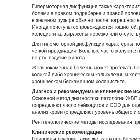
Гипермоторная дисфункция также характери
болями в правом подреберье и правой полов
в желчном пузыре обычно после погрешностей 
Иногда приступы сопровождаются тошнотой, 
холецистита, выражены нерезко или отсутств
Для гипомоторной дисфункции характерны по
четкой иррадиации. Больные часто жалуются н
во рту, вздутие живота.
Желчнокаменная болезнь может протекать бе
коликой либо хроническим калькулезным хол
хроническом бескаменном холецистите.
Диагноз и рекомендуемые клинические и
Основной метод диагностики патологии ЖВП я
(определяют число лейкоцитов и СОЭ для оце
анализ крови (определяют уровень общего и 
Рентгенологические методы исследования пр
Клинические рекомендации
Принципы лечения такие же, как и вне береме