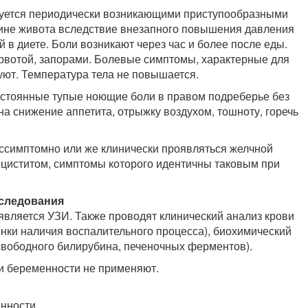
зуется периодически возникающими приступообразными
ине живота вследствие внезапного повышения давления
в диете. Боли возникают через час и более после еды.
рвотой, запорами. Болевые симптомы, характерные для
уют. Температура тела не повышается.
стоянные тупые ноющие боли в правом подреберье без
а снижение аппетита, отрыжку воздухом, тошноту, горечь
ссимптомно или же клинически проявляться желчной
ециститом, симптомы которого идентичны таковым при
сследования
вляется УЗИ. Также проводят клинический анализ крови
нки наличия воспалительного процесса), биохимический
свободного билирубина, печеночных ферментов).
и беременности не применяют.
нности.