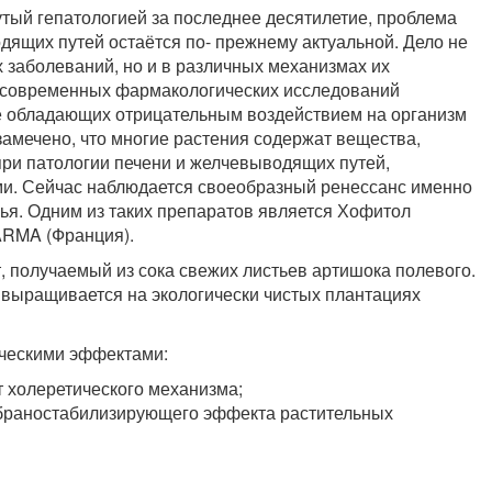
утый гепатологией за последнее десятилетие, проблема
ящих путей остаётся по- прежнему актуальной. Дело не
х заболеваний, но и в различных механизмах их
й современных фармакологических исследований
не обладающих отрицательным воздействием на организм
замечено, что многие растения содержат вещества,
при патологии печени и желчевыводящих путей,
и. Сейчас наблюдается своеобразный ренессанс именно
ья. Одним из таких препаратов является Хофитол
RMA (Франция).
 получаемый из сока свежих листьев артишока полевого.
 выращивается на экологически чистых плантациях
ческими эффектами:
 холеретического механизма;
мбраностабилизирующего эффекта растительных