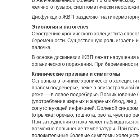
желчного пузыря, симптоматически неосложн
Дисфункцию ЖВП разделяют на гипермоторну
Этиология и патогенез
Обострению хронического холецистита спосо
беременности. Существенную роль играет и 
палочка.
В основе дискинезии ЖВП лежат нарушения м
органического поражения. При беременности 
Клинические признаки и симптомы
Основным в клинике хронического холецистит
правом подреберье, реже в эпигастральной об
реже — в левое подреберье. Возникновение 
(употребление жирных и жареных блюд, яиц),
сопутствующей инфекцией. Болевой синдром
(отрыжка горечью, тошнота, рвота, чувство р
При затруднении оттока может наблюдаться ж
возможно повышение температуры. При паль
положительные болевые симптомы холецисти