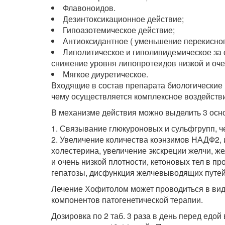
Флавоноидов.
Дезинтоксикационное действие;
Гипоазотемическое действие;
Антиоксидантное ( уменьшение перекисног
Липолитическое и гиполипидемическое за 
снижение уровня липопротеидов низкой и оче
Мягкое диуретическое.
Входящие в состав препарата биологические
чему осуществляется комплексное воздействи
В механизме действия можно выделить 3 ос
1. Связывание глюкуроновых и сульфгрупп, 
2. Увеличение количества коэнзимов НАДФ2, и
холестерина, увеличение экскреции желчи, ж
и очень низкой плотности, кетоновых тел в п
гепатозы, дисфункция желчевыводящих путей 
Лечение Хофитолом может проводиться в виде
компонентов патогенетической терапии.
Дозировка по 2 таб. 3 раза в день перед едой 