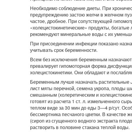
Необходимо соблюдение диеты. При хроничес
предупреждению застою желчи в желчном пу
частое, дробное. При сопутствующей гипомо
«холецистокинетические» продукты, богаты
рекомендуют минеральные воды с их уменьше
При присоединении инфекции показано назна
учитывать срок беременности.
Всем без исключения беременным назначают 
превалирует гипомоторная форма дисфункци
холецистокинетики. Они обладают и послаб
Беременным лучше назначать растительные JI
лист мяты перечной, семена укропа, плоды ш
смешанным (холеретическим и холецистокинет
готовят из расчета 1 ст. л. измельченного сыр
теплом виде за 30 мин до еды 3—4 р/сут. Ос
бессмертника песчаного цветки. В качестве 
(сироп из сгущенного водного экстракта пло
растворить в половине стакана теплой воды.