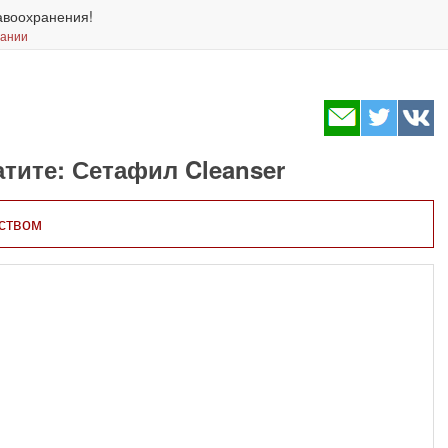
авоохранения!
вании
тите: Сетафил Cleanser
рством