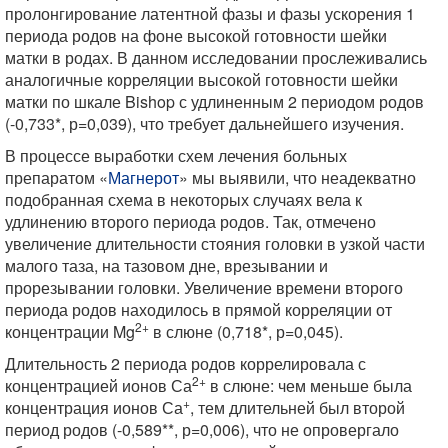
пролонгирование латентной фазы и фазы ускорения 1
периода родов на фоне высокой готовности шейки
матки в родах. В данном исследовании прослеживались
аналогичные корреляции высокой готовности шейки
матки по шкале Bishop с удлиненным 2 периодом родов
(-0,733*, р=0,039), что требует дальнейшего изучения.
В процессе выработки схем лечения больных
препаратом «
Магнерот
» мы выявили, что неадекватно
подобранная схема в некоторых случаях вела к
удлинению второго периода родов. Так, отмечено
увеличение длительности стояния головки в узкой части
малого таза, на тазовом дне, врезывании и
прорезывании головки. Увеличение времени второго
периода родов находилось в прямой корреляции от
2+
концентрации Mg
в слюне (0,718*, р=0,045).
Длительность 2 периода родов коррелировала с
2+
концентрацией ионов Са
в слюне: чем меньше была
+
концентрация ионов Са
, тем длительней был второй
период родов (-0,589**, р=0,006), что не опровергало