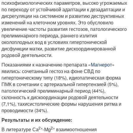
психофизиологических параметров, высоко угрожаемых
по переходу от устойчивой адаптации к дезадаптации и
дисрегуляции на системном и развитию деструктивных
изменений на клеточном уровнях. Это обусловило
увеличение частоты развития гестозов, патологического
прелиминарного периода, раннего излития
околоплодных вод в условиях гипертонической
дисфункции матки, развитие дискоординированной
родовой деятельности.
Показаниями к назначению препарата «
Магнерот
»
явились: сочетанный гестоз на фоне СВД по
гипертоническому типу (18%), идиопатическая форма
ПМК в сочетании с артериальной гипертензией (5%),
патологический прелиминарный период (44%),
склонность к дискоординации родовой деятельности
(7,1%), тахисистолические формы нарушения ритма и
проводимости (34%).
Результаты и их обсуждение:
2+
2+
В литературе Са
-Mg
взаимоотношения