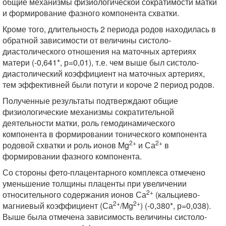
общие механизмы физиологической сократимости матки
и формирование фазного компонента схватки.
Кроме того, длительность 2 периода родов находилась в
обратной зависимости от величины систоло-
диастолического отношения на маточных артериях
матери (-0,641*, р=0,01), т.е. чем выше был систоло-
диастолический коэффициент на маточных артериях,
тем эффективней были потуги и короче 2 период родов.
Полученные результаты подтверждают общие
физиологические механизмы сократительной
деятельности матки, роль гемодинамического
компонента в формировании тонического компонента
2+
2+
родовой схватки и роль ионов Mg
и Са
в
формировании фазного компонента.
Со стороны фето-плацентарного комплекса отмечено
уменьшение толщины плаценты при увеличении
2+
относительного содержания ионов Са
(кальциево-
2+
2+
магниевый коэффициент (Са
/Mg
) (-0,380*, р=0,038).
Выше была отмечена зависимость величины систоло-