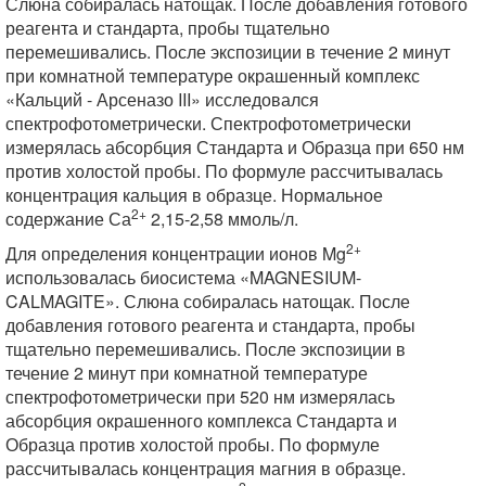
Слюна собиралась натощак. После добавления готового
реагента и стандарта, пробы тщательно
перемешивались. После экспозиции в течение 2 минут
при комнатной температуре окрашенный комплекс
«Кальций - Арсеназо III» исследовался
спектрофотометрически. Спектрофотометрически
измерялась абсорбция Стандарта и Образца при 650 нм
против холостой пробы. По формуле рассчитывалась
концентрация кальция в образце. Нормальное
2+
содержание Са
2,15-2,58 ммоль/л.
2+
Для определения концентрации ионов Mg
использовалась биосистема «MAGNESIUM-
CALMAGITE». Слюна собиралась натощак. После
добавления готового реагента и стандарта, пробы
тщательно перемешивались. После экспозиции в
течение 2 минут при комнатной температуре
спектрофотометрически при 520 нм измерялась
абсорбция окрашенного комплекса Стандарта и
Образца против холостой пробы. По формуле
рассчитывалась концентрация магния в образце.