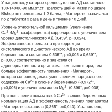
У пациенток, у которых среднесуточное АД составляло
130-140/80-90 мм.рт.ст., зрелость шейки матки по шкале
Bishop не превышала 1-2 балла, «Магнерот» назначался
по 2 таблетки 3 раза в день в течение 10 дней.
Уровень относительной кальциемии (увеличение
2+
2+
Са
/Mg
коэффициента) коррелировал с увеличением
уровня диастолического АД (0,459*, р=0,024).
Эффективность препарата при коррекции
систолического и диастолического АД во время
беременности составила 0,535**, р=0,005 и 0,639**,
р=0,000 соответственно и зависела от
адренореактивности организма: чем выше в-арм, тем
больше эффективность применения «Магнерот»,
которая сопровождалась уменьшением парциального
2+
содержания Са
в слюне у беременных (-0,972**,
2+
р=0,006) и увеличением ионов Mg
(0,899*, р=0,038).
2+
При повышении показателей Са
в слюне беременных
нормализация АД и эффективность лечения препаратом
«Магнерот» составила (0,365*, р=0,043). Установлено,
что чем выше адренореактивность организма и чем в