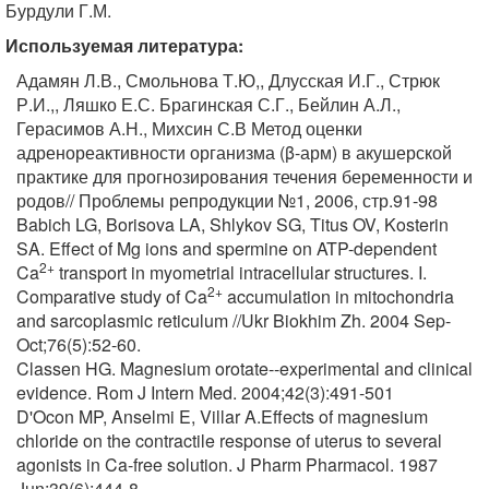
Бурдули Г.М.
Используемая литература:
Адамян Л.В., Смольнова Т.Ю,, Длусская И.Г., Стрюк
Р.И.,, Ляшко Е.С. Брагинская С.Г., Бейлин А.Л.,
Герасимов А.Н., Михсин С.В Метод оценки
адренореактивности организма (β-арм) в акушерской
практике для прогнозирования течения беременности и
родов// Проблемы репродукции №1, 2006, стр.91-98
Babich LG, Borisova LA, Shlykov SG, Titus OV, Kosterin
SA. Effect of Mg ions and spermine on ATP-dependent
2+
Ca
transport in myometrial intracellular structures. I.
2+
Comparative study of Ca
accumulation in mitochondria
and sarcoplasmic reticulum //Ukr Biokhim Zh. 2004 Sep-
Oct;76(5):52-60.
Classen HG. Magnesium orotate--experimental and clinical
evidence. Rom J Intern Med. 2004;42(3):491-501
D'Ocon MP, Anselmi E, Villar A.Effects of magnesium
chloride on the contractile response of uterus to several
agonists in Ca-free solution. J Pharm Pharmacol. 1987
Jun;39(6):444-8