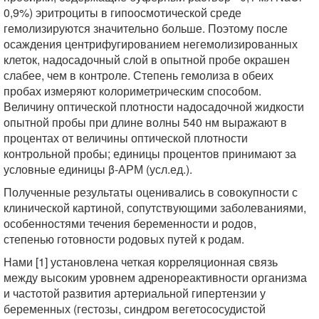
0,9%) эритроциты в гипоосмотической среде
гемолизируются значительно больше. Поэтому после
осаждения центрифугированием негемолизированных
клеток, надосадочный слой в опытной пробе окрашен
слабее, чем в контроле. Степень гемолиза в обеих
пробах измеряют колориметрическим способом.
Величину оптической плотности надосадочной жидкости
опытной пробы при длине волны 540 нм выражают в
процентах от величины оптической плотности
контрольной пробы; единицы процентов принимают за
условные единицы β-АРМ (усл.ед.).
Полученные результаты оценивались в совокупности с
клинической картиной, сопутствующими заболеваниями,
особенностями течения беременности и родов,
степенью готовности родовых путей к родам.
Нами [1] установлена четкая корреляционная связь
между высоким уровнем адренореактивности организма
и частотой развития артериальной гипертензии у
беременных (гестозы, синдром вегетососудистой