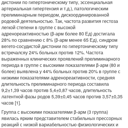
дистонии по гипертоническому типу, эссенциальная
артериальная гипертензия и т.д.), патологическим
прелиминарным периодом, дискоординированной
родовой деятельностью. Так, частота развития гестоза
легкой степени в группе с высокой
адренореактивностью (β-арм более 80 Ед) достигала
28% по сравнению с 8% (β-арм менее 65 Ед), синдром
вегето-сосудистой дистонии по гипертоническому типу
встречалсяу 24% больных против 12%. Частота
выраженных клинических проявлений прелиминарного
периода в группе с высокими показателями β-арм (80 и
более) выявлена у 44% больных против 20% в группе с
низкими показателями адренореактивности, средняя
длительность прелиминарного периода составила
9,2±1,39 часов против 5,4±0,87 часов, длительность
латентной фазы родов 5,39±0,45 часов против 3,57±0,35
часов [1].
Группа с высокими показателями β-арм (3 группа)
явилась ярким представителем стабильных прессорных
реакций с низкой вариабельностью физиологических и