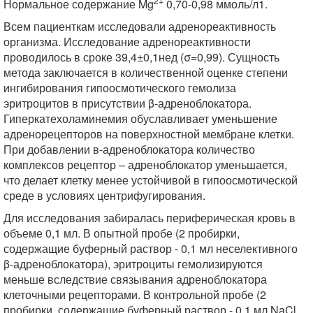
2+
Нормальное содержание Mg
0,70-0,98 ммоль/л1.
Всем пациенткам исследовали адренореактивность
организма. Исследование адренореактивности
проводилось в сроке 39,4±0,1нед (σ=0,99). Сущность
метода заключается в количественной оценке степени
ингибирования гипоосмотического гемолиза
эритроцитов в присутствии β-адреноблокатора.
Гиперкатехоламинемия обуславливает уменьшение
адренорецепторов на поверхностной мембране клетки.
При добавлении в-адреноблокатора количество
комплексов рецептор – адреноблокатор уменьшается,
что делает клетку менее устойчивой в гипоосмотической
среде в условиях центрифугирования.
Для исследования забиралась периферическая кровь в
объеме 0,1 мл. В опытной пробе (2 пробирки,
содержащие буферный раствор - 0,1 мл неселективного
β-адреноблокатора), эритроциты гемолизируются
меньше вследствие связывания адреноблокатора
клеточными рецепторами. В контрольной пробе (2
пробирки, содержащие буферный раствор - 0,1 мл NaCl