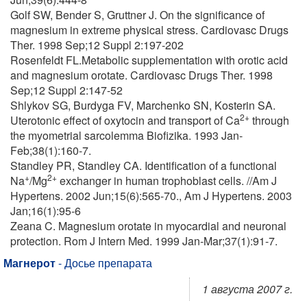
Golf SW, Bender S, Gruttner J. On the significance of
magnesium in extreme physical stress. Cardiovasc Drugs
Ther. 1998 Sep;12 Suppl 2:197-202
Rosenfeldt FL.Metabolic supplementation with orotic acid
and magnesium orotate. Cardiovasc Drugs Ther. 1998
Sep;12 Suppl 2:147-52
Shlykov SG, Burdyga FV, Marchenko SN, Kosterin SA.
2+
Uterotonic effect of oxytocin and transport of Ca
through
the myometrial sarcolemma Biofizika. 1993 Jan-
Feb;38(1):160-7.
Standley PR, Standley CA. Identification of a functional
+
2+
Na
/Mg
exchanger in human trophoblast cells. //Am J
Hypertens. 2002 Jun;15(6):565-70., Am J Hypertens. 2003
Jan;16(1):95-6
Zeana C. Magnesium orotate in myocardial and neuronal
protection. Rom J Intern Med. 1999 Jan-Mar;37(1):91-7.
Магнерот
- Досье препарата
1 августа 2007 г.