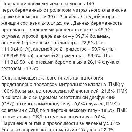
Под нашим наблюдением находилось 149
первобеременных с пролапсом митрального клапана на
сроке беременности 39±1,2 недель. Средний возраст
женщин составил 24,6±4,25 лет. Данная беременность
протекала: с явлениями раннего токсикоз в 45,5%
случаев, угрозой прерывания – у 39,7% больных,
анемией беременных 1 триместра - 23,6% (Нв -
111,9±4,6 г/л), анемией во 2 триместре – 59,7% (Нв -
109,3±6,56 г/л), анемией 3 триместра – 59,6% (Нв -
111,3±6,58 г/л), отеками беременных в 26,1% случаях,
гестозом – 12,5%.
Сопутствующая экстрагенитальная патология
представлена пролапсом митрального клапана (ПМК) у
100% больных, вегетососудистой дистонией -21,6%, ПМК
в сочетании с синдромом вегетативной дисфункции
(СВД) по гипотоническому типу - 9,8% случаев, ПМК в
сочетании с СВД по гипертоническому типу - 18,5%, ПМК
в сочетании с СВД по смешанному типу – 9,8%.
Нарушения ритма и проводимости выявлены у 33,4%
больных: нарушения автоматизма СА узла в 22,9%