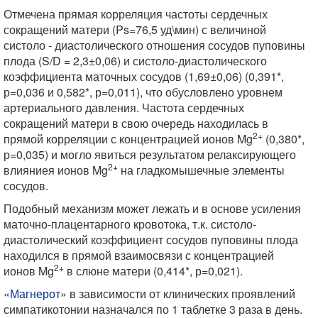
Отмечена прямая корреляция частоты сердечных
сокращений матери (Ps=76,5 уд\мин) с величиной
систоло - диастолического отношения сосудов пуповины
плода (S/D = 2,3±0,06) и систоло-диастолического
коэффициента маточных сосудов (1,69±0,06) (0,391*,
р=0,036 и 0,582*, р=0,011), что обусловлено уровнем
артериального давления. Частота сердечных
сокращений матери в свою очередь находилась в
2+
прямой корреляции с концентрацией ионов Mg
(0,380*,
р=0,035) и могло явиться результатом релаксирующего
2+
влияниея ионов Mg
на гладкомышечные элементы
сосудов.
Подобный механизм может лежать и в основе усиления
маточно-плацентарного кровотока, т.к. систоло-
диастолический коэффициент сосудов пуповины плода
находился в прямой взаимосвязи с концентрацией
2+
ионов Mg
в слюне матери (0,414*, р=0,021).
«
Магнерот
» в зависимости от клинических проявлений
симпатикотонии назначался по 1 таблетке 3 раза в день.