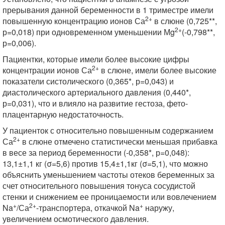
прерывания данной беременности в 1 триместре имели
2+
повышенную концентрацию ионов Са
в слюне (0,725**,
2+
р=0,018) при одновременном уменьшении Мg
(-0,798**,
р=0,006).
Пациентки, которые имели более высокие цифры
2+
концентрации ионов Са
в слюне, имели более высокие
показатели систолического (0,365*, р=0,043) и
диастолического артериального давления (0,440*,
р=0,031), что и влияло на развитие гестоза, фето-
плацентарную недостаточность.
У пациенток с относительно повышенным содержанием
2+
Са
в слюне отмечено статистически меньшая прибавка
в весе за период беременности (-0,358*, р=0,048):
13,1±1,1 кг (σ=5,6) против 15,4±1,1кг (σ=5,1), что можно
объяснить уменьшением частоты отеков беременных за
счет относительного повышения тонуса сосудистой
стенки и снижением ее проницаемости или вовлечением
+
2+
+
Na
/Са
-транспортера, откачкой Na
наружу,
увеличением осмотического давления.