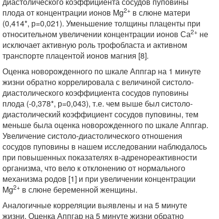
диастолического коэффициента сосудов пуповины
2+
плода от концентрации ионов Mg
в слюне матери
(0,414*, р=0,021). Уменьшение толщины плаценты при
2+
относительном увеличении концентрации ионов Са
не
исключает активную роль трофобласта и активном
транспорте плацентой ионов магния [8].
Оценка новорожденного по шкале Аппгар на 1 минуте
жизни обратно коррелировала с величиной систоло-
диастолического коэффициента сосудов пуповины
плода (-0,378*, р=0,043), т.е. чем выше был систоло-
диастолический коэффициент сосудов пуповины, тем
меньше была оценка новорожденного по шкале Аппгар.
Увеличение систоло-диастолического отношения
сосудов пуповины в нашем исследовании наблюдалось
при повышенных показателях в-адренореактивности
организма, что вело к отклонению от нормального
механизма родов [1] и при увеличении концентрации
2+
Mg
в слюне беременной женщины.
Аналогичные корреляции выявлены и на 5 минуте
жизни. Оценка Аппгар на 5 минуте жизни обратно