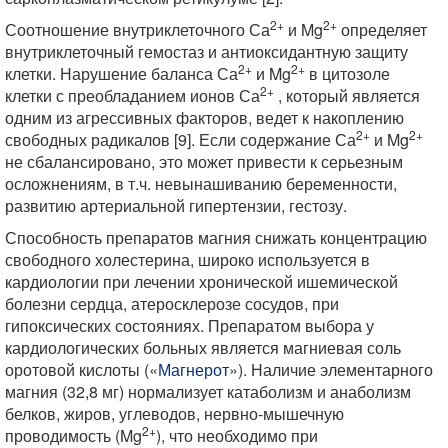
2+
2+
Соотношение внутриклеточного Са
и Mg
определяет
внутриклеточный гемостаз и антиоксидантную защиту
2+
2+
клетки. Нарушение баланса Са
и Mg
в цитозоле
2+
клетки с преобладанием ионов Са
, который является
одним из агрессивных факторов, ведет к накоплению
2+
2+
свободных радикалов [9]. Если содержание Са
и Mg
не сбалансировано, это может привести к серьезным
осложнениям, в т.ч. невынашиванию беременности,
развитию артериальной гипертензии, гестозу.
Способность препаратов магния снижать концентрацию
свободного холестерина, широко используется в
кардиологии при лечении хронической ишемической
болезни сердца, атеросклерозе сосудов, при
гипоксических состояниях. Препаратом выбора у
кардиологических больных является магниевая соль
оротовой кислоты («
Магнерот
»). Наличие элементарного
магния (32,8 мг) нормализует катаболизм и анаболизм
белков, жиров, углеводов, нервно-мышечную
2+
проводимость (Mg
), что необходимо при