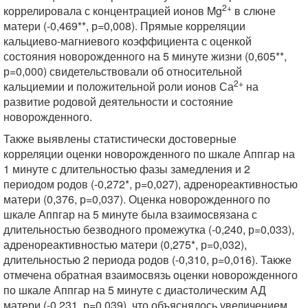
2+
коррелировала с концентрацией ионов Mg
в слюне
матери (-0,469**, р=0,008). Прямые корреляции
кальциево-магниевого коэффициента с оценкой
состояния новорожденного на 5 минуте жизни (0,605**,
р=0,000) свидетельствовали об относительной
2+
кальциемии и положительной роли ионов Са
на
развитие родовой деятельности и состояние
новорожденного.
Также выявлены статистически достоверные
корреляции оценки новорожденного по шкале Аппгар на
1 минуте с длительностью фазы замедления и 2
периодом родов (-0,272*, р=0,027), адренореактивностью
матери (0,376, р=0,037). Оценка новорожденного по
шкале Аппгар на 5 минуте была взаимосвязана с
длительностью безводного промежутка (-0,240, р=0,033),
адренореактивностью матери (0,275*, р=0,032),
длительностью 2 периода родов (-0,310, р=0,016). Также
отмечена обратная взаимосвязь оценки новорожденного
по шкале Аппгар на 5 минуте с диастолическим АД
матери (-0,231, р=0,039), что объяснялось увеличением