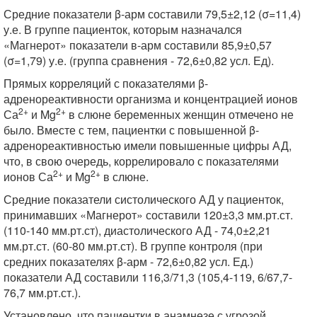
Средние показатели β-арм составили 79,5±2,12 (σ=11,4)
у.е. В группе пациенток, которым назначался
«Магнерот» показатели в-арм составили 85,9±0,57
(σ=1,79) у.е. (группа сравнения - 72,6±0,82 усл. Ед).
Прямых корреляций с показателями β-
адренореактивности организма и концентрацией ионов
2+
2+
Са
и Mg
в слюне беременных женщин отмечено не
было. Вместе с тем, пациентки с повышенной β-
адренореактивностью имели повышенные цифры АД,
что, в свою очередь, коррелировало с показателями
2+
2+
ионов Са
и Mg
в слюне.
Средние показатели систолического АД у пациенток,
принимавших «Магнерот» составили 120±3,3 мм.рт.ст.
(110-140 мм.рт.ст), диастолического АД - 74,0±2,21
мм.рт.ст. (60-80 мм.рт.ст). В группе контроля (при
средних показателях β-арм - 72,6±0,82 усл. Ед.)
показатели АД составили 116,3/71,3 (105,4-119, 6/67,7-
76,7 мм.рт.ст.).
Установлено, что пациентки в анамнезе с угрозой