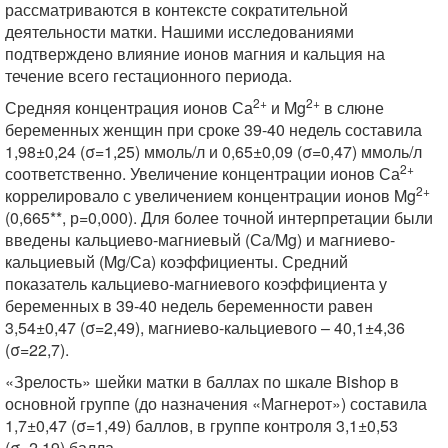
рассматриваются в контексте сократительной
деятельности матки. Нашими исследованиями
подтверждено влияние ионов магния и кальция на
течение всего гестационного периода.
2+
2+
Средняя концентрация ионов Са
и Mg
в слюне
беременных женщин при сроке 39-40 недель составила
1,98±0,24 (σ=1,25) ммоль/л и 0,65±0,09 (σ=0,47) ммоль/л
2+
соответственно. Увеличение концентрации ионов Са
2+
коррелировало с увеличением концентрации ионов Mg
(0,665**, р=0,000). Для более точной интерпретации были
введены кальциево-магниевый (Са/Mg) и магниево-
кальциевый (Mg/Са) коэффициенты. Средний
показатель кальциево-магниевого коэффициента у
беременных в 39-40 недель беременности равен
3,54±0,47 (σ=2,49), магниево-кальциевого – 40,1±4,36
(σ=22,7).
«Зрелость» шейки матки в баллах по шкале Bishop в
основной группе (до назначения «Магнерот») составила
1,7±0,47 (σ=1,49) баллов, в группе контроля 3,1±0,53
(σ=2,19) балла.