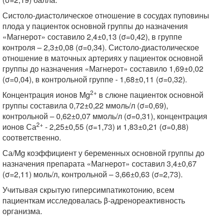
Систоло-диастолическое отношение в сосудах пуповины
плода у пациенток основной группы до назначения
«Магнерот» составило 2,4±0,13 (σ=0,42), в группе
контроля – 2,3±0,08 (σ=0,34). Систоло-диастолическое
отношение в маточных артериях у пациенток основной
группы до назначения «Магнерот» составило 1,69±0,02
(σ=0,04), в контрольной группе - 1,68±0,11 (σ=0,32).
2+
Концентрация ионов Mg
в слюне пациенток основной
группы составила 0,72±0,22 ммоль/л (σ=0,69),
контрольной – 0,62±0,07 ммоль/л (σ=0,31), концентрация
2+
ионов Са
- 2,25±0,55 (σ=1,73) и 1,83±0,21 (σ=0,88)
соответственно.
Са/Mg коэффициент у беременных основной группы до
назначения препарата «Магнерот» составил 3,4±0,67
(σ=2,11) моль/л, контрольной – 3,66±0,63 (σ=2,73).
Учитывая скрытую гиперсимпатикотонию, всем
пациенткам исследовалась β-адренореактивность
организма.