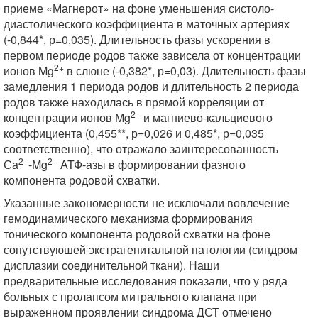
приеме «Магнерот» на фоне уменьшения систоло-
диастолического коэффициента в маточных артериях
(-0,844*, р=0,035). Длительность фазы ускорения в
первом периоде родов также зависела от концентрации
2+
ионов Mg
в слюне (-0,382*, р=0,03). Длительность фазы
замедления 1 периода родов и длительность 2 периода
родов также находилась в прямой корреляции от
2+
концентрации ионов Mg
и магниево-кальциевого
коэффициента (0,455**, р=0,026 и 0,485*, р=0,035
соответственно), что отражало заинтересованность
2+
2+
Са
-Mg
АТФ-азы в формировании фазного
компонента родовой схватки.
Указанные закономерности не исключали вовлечение
гемодинамического механизма формирования
тонического компонента родовой схватки на фоне
сопутствуюшей экстрагенитальной патологии (синдром
дисплазии соединительной ткани). Наши
предварительные исследования показали, что у ряда
больных с пролапсом митрального клапана при
выраженном проявлении синдрома ДСТ отмечено