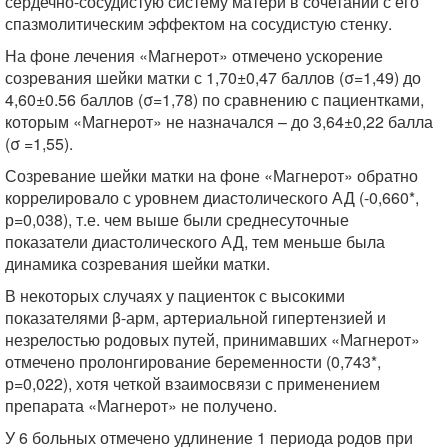
сердечно-сосудистую систему матери в сочетании с его
спазмолитическим эффектом на сосудистую стенку.
На фоне лечения «Магнерот» отмечено ускорение
созревания шейки матки с 1,70±0,47 баллов (σ=1,49) до
4,60±0.56 баллов (σ=1,78) по сравнению с пациентками,
которым «Магнерот» не назначался – до 3,64±0,22 балла
(σ =1,55).
Созревание шейки матки на фоне «Магнерот» обратно
коррелировало с уровнем диастолического АД (-0,660*,
р=0,038), т.е. чем выше были среднесуточные
показатели диастолического АД, тем меньше была
динамика созревания шейки матки.
В некоторых случаях у пациенток с высокими
показателями β-арм, артериальной гипертензией и
незрелостью родовых путей, принимавших «Магнерот»
отмечено пролонгирование беременности (0,743*,
р=0,022), хотя четкой взаимосвязи с применением
препарата «Магнерот» не получено.
У 6 больных отмечено удлинение 1 периода родов при