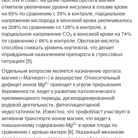
отметили увеличение уровня инсулина в плазме крови
на 65% по сравнению с 39% в контроле, парциальное
напряжение кислорода в венозной крови увеличивалось
на 208% по сравнению со 126% в контроле, а
парциальное напряжение СО
в венозной крови на 74%
2
по сравнению с 66% в контроле. Оротовая кислота
способна снижать уровень кортизола, что делает
оправданным назначением препарата в стрессовых
ситуациях [5].
Отдельным вопросом является назначение оротата
магния («Магнерот») в акушерстве. Относительный
2+
дефицит ионов Mg
приводит к угрозе прерывания
беременности, ведет к развитию патологического
прелиминарного периода, дискоординированной
родовой деятельности, фетоплацентарной
недостаточности. Известно, что трофобласт участвует в
активном транспорте ионов магния, что ведет к
2+
повышенному содержанию Mg
в крови плода по
сравнению с кровью матери [8]. Указанный механизм