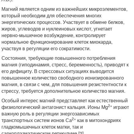
Магний является одним из важнейших микроэлементов,
который необходим для обеспечения многих
энергетических процессов. Участвует в обмене белков,
жиров, углеводов и нуклеиновых кислот, угнетает
нервно-мышечное возбуждение, контролирует
нормальное функционирование клеток миокарда,
участвуя в регуляции его сократимости.
Состояния, требующие повышенного потребления
магния (гиподинамия, стресс, беременность), приводят к
его дефициту. В стрессовых ситуациях выводится
повышенное количество свободного ионизированного
магния, в связи с чем, для повышения резистентности к
стрессу, требуется дополнительное количество магния.
Особый интерес магний представляет как естественный
2+
физиологический антагонист кальция. Ионы Mg
играют
важную роль в регуляции энергозависимых
2+
транспортных систем ионов Са
как в митохондриях
гладкомышечных клеток матки, так и
саркоплазматическом ретикулуме [2].