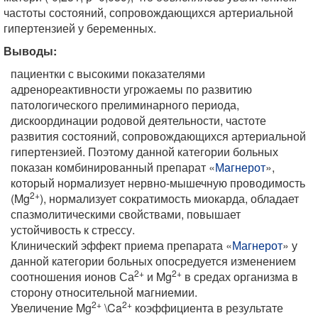
частоты состояний, сопровождающихся артериальной
гипертензией у беременных.
Выводы:
пациентки с высокими показателями
адренореактивности угрожаемы по развитию
патологического прелиминарного периода,
дискоординации родовой деятельности, частоте
развития состояний, сопровождающихся артериальной
гипертензией. Поэтому данной категории больных
показан комбинированный препарат «
Магнерот
»,
который нормализует нервно-мышечную проводимость
2+
(Mg
), нормализует сократимость миокарда, обладает
спазмолитическими свойствами, повышает
устойчивость к стрессу.
Клинический эффект приема препарата «
Магнерот
» у
данной категории больных опосредуется изменением
2+
2+
соотношения ионов Са
и Mg
в средах организма в
сторону относительной магниемии.
2+
2+
Увеличение Mg
\Ca
коэффициента в результате