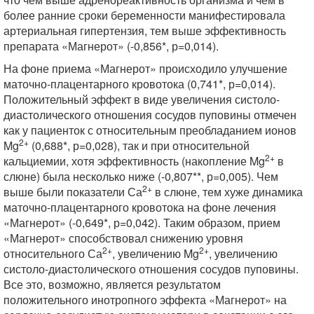
более ранние сроки беременности манифестировала
артериальная гипертензия, тем выше эффективность
препарата «Магнерот» (-0,856*, р=0,014).
На фоне приема «Магнерот» происходило улучшение
маточно-плацентарного кровотока (0,741*, р=0,014).
Положительный эффект в виде увеличения систоло-
диастолического отношения сосудов пуповины отмечен
как у пациенток с относительным преобладанием ионов
2+
Mg
(0,688*, р=0,028), так и при относительной
2+
кальциемии, хотя эффективность (накопление Mg
в
слюне) была несколько ниже (-0,807**, р=0,005). Чем
2+
выше были показатели Са
в слюне, тем хуже динамика
маточно-плацентарного кровотока на фоне лечения
«Магнерот» (-0,649*, р=0,042). Таким образом, прием
«Магнерот» способствовал снижению уровня
2+
2+
относительного Са
, увеличению Mg
, увеличению
систоло-диастолического отношения сосудов пуповины.
Все это, возможно, является результатом
положительного инотропного эффекта «Магнерот» на