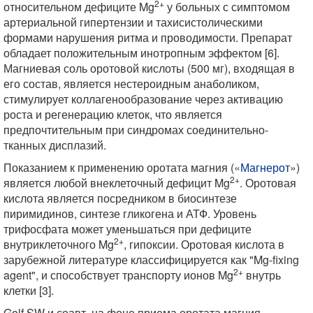
2+
относительном дефиците Mg
у больных с симптомом
артериальной гипертензии и тахисистолическими
формами нарушения ритма и проводимости. Препарат
обладает положительным инотропным эффектом [6].
Магниевая соль оротовой кислоты (500 мг), входящая в
его состав, является нестероидным анаболиком,
стимулирует коллагенообразование через активацию
роста и регенерацию клеток, что является
предпочтительным при синдромах соединительно-
тканных дисплазий.
Показанием к применению оротата магния («
Магнерот
»)
2+
является любой внеклеточный дефицит Mg
. Оротовая
кислота является посредником в биосинтезе
пиримидинов, синтезе гликогена и АТФ. Уровень
трифосфата может уменьшаться при дефиците
2+
внутриклеточного Mg
, гипоксии. Оротовая кислота в
зарубежной литературе классифицируется как "Mg-fixing
2+
agent", и способствует транспорту ионов Mg
внутрь
клетки [3].
Golf SW и соавт. на фоне приема оротата магния