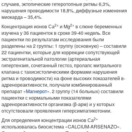
случаев, эктопические гетеротопные ритмы 6,3%,
нарушения проводимости 18,8%, диффузные изменения
миокарда – 35,4%.
2+
2+
Концентрация ионов Са
и Mg
в слюне беременных
изучена у 36 пациенток в сроке 39-40 недель. Все
пациентки по результатам исследования были
разделены на 2 группы: 1 группу (основную) – составили
22 пациентки, которые для коррекции сопутствующей
экстрагенитальной патологии (артериальная
гипертензия, сочетанный гестоз, пролапс митрального
клапана с тахисистолическими формами нарушения
ритма и проводимости) на фоне высоких показателей в-
адренореактивности, получали комбинированный
препарат «
Магнерот
». 2 группу (14 больных) составили
пациентки с нормальными показателями
адренореактивности организма (β-арм) и у которых
отсутствовали проявления гиперсимпатикотонии.
2+
Для определения концентрации ионов Са
использовалась биосистема «CALCIUM-ARSENAZO».