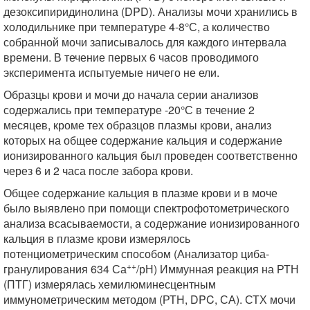
дезоксипиридинолина (DPD). Анализы мочи хранились в
холодильнике при температуре 4-8°С, а количество
собранной мочи записывалось для каждого интервала
времени. В течение первых 6 часов проводимого
эксперимента испытуемые ничего не ели.
Образцы крови и мочи до начала серии анализов
содержались при температуре -20°С в течение 2
месяцев, кроме тех образцов плазмы крови, анализ
которых на общее содержание кальция и содержание
ионизированного кальция был проведен соответственно
через 6 и 2 часа после забора крови.
Общее содержание кальция в плазме крови и в моче
было выявлено при помощи спектрофотометрического
анализа всасываемости, а содержание ионизированного
кальция в плазме крови измерялось
потенциометрическим способом (Анализатор циба-
++
гранулирования 634 Са
/рН) Иммунная реакция на РТН
(ПТГ) измерялась хемилюминесцентным
иммунометрическим методом (РТН, DPC, СА). СТХ мочи