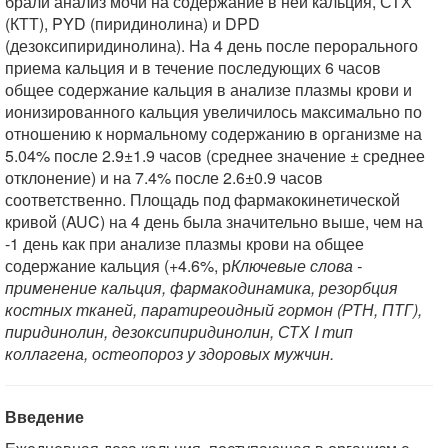
брали анализ мочи на содержание в ней кальция, СТХ
(КТТ), PYD (пиридинолина) и DPD
(дезоксипиридинолина). На 4 день после перорального
приема кальция и в течение последующих 6 часов
общее содержание кальция в анализе плазмы крови и
ионизированного кальция увеличилось максимально по
отношению к нормальному содержанию в организме на
5.04% после 2.9±1.9 часов (среднее значение ± среднее
отклонение) и на 7.4% после 2.6±0.9 часов
соответственно. Площадь под фармакокинетической
кривой (AUC) на 4 день была значительно выше, чем на
-1 день как при анализе плазмы крови на общее
содержание кальция (+4.6%, р
Ключевые слова -
применение кальция, фармакодинамика, резорбция
костных тканей, паратиреоидный гормон (РТН, ПТГ),
пиридинолин, дезоксипиридинолин, СТХ I тип
коллагена, остеопороз у здоровых мужчин.
Введение