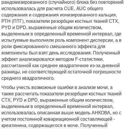
рандомизированного (случайного) блока без повторений
использовалась для расчета CUE, AUC общего
содержания и содержания ионизированного кальция,
РТН (ПТГ), показатели резорбции костных тканей СТХ,
PYD и DPD, выраженные общим количеством,
выделенным в определенный временной интервал, где
испытуемые выполняли роль компонент дисперсии, а в
роли фиксированного смешанного эффекта для
компоненты был взят день исследования. Полученный
эффект анализировался методом F-статистики,
рассчитанной как среднее квадратичное из-за дневной
разницы, не соответствующей остаточной погрешности
среднего квадратичного.
Чтобы учесть возможные ошибки в анализе мочи, а
также рассчитать показатели резорбции костных тканей
СТХ, PYD и DPD, выраженные общим количеством,
выделенным в определенный временной интервал,
использовалась описанная выше модель АНКОВА, но с
учетом постоянной ковариационной составляющей -
креатинина, содержащегося в моче. Полученный