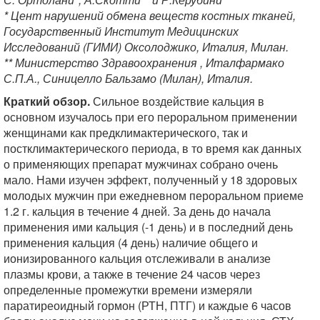
* Цент нарушений обмена веществ костных тканей,
Государственный Институт Медицинских
Исследований (ГИМИ) Оксолоджико, Италия, Милан.
** Министерство Здравоохранения , Италфармако
С.П.А., Синицелло Бальзамо (Милан), Италия.
Краткий обзор.
Сильное воздействие кальция в
основном изучалось при его пероральном применении
женщинами как предклимактерического, так и
постклимактерического периода, в то время как данных
о применяющих препарат мужчинах собрано очень
мало. Нами изучен эффект, полученный у 18 здоровых
молодых мужчин при ежедневном пероральном приеме
1.2 г. кальция в течение 4 дней. За день до начала
применения ими кальция (-1 день) и в последний день
применения кальция (4 день) наличие общего и
ионизированного кальция отслеживали в анализе
плазмы крови, а также в течение 24 часов через
определенные промежутки времени измеряли
паратиреоидный гормон (РТН, ПТГ) и каждые 6 часов