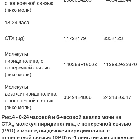
с поперечной связью
(пико моли)
18-24 часа
СТХ (µg)
1172±179
835±123
Молекулы
пиридинолина, с
140266±16028
113882±22970
поперечной связью
(пико моли)
Молекулы
дезоксипиридинолина,
33494±4866
24218±6017
с поперечной связью
(пико моли)
Рис.4 - 0-24 часовой и 6-часовой анализ мочи на
СТХ,, молекул пиридинолина, с поперечной связью
(PYD) и молекулы дезоксипиридииолипа, с
поперечной связью (DPD) в -1 день (не закрашенные