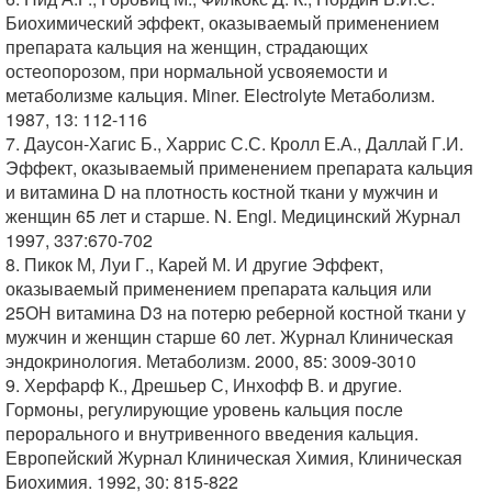
Биохимический эффект, оказываемый применением
препарата кальция на женщин, страдающих
остеопорозом, при нормальной усвояемости и
метаболизме кальция. Miner. Electrolyte Метаболизм.
1987, 13: 112-116
7. Даусон-Хагис Б., Харрис С.С. Кролл Е.А., Даллай Г.И.
Эффект, оказываемый применением препарата кальция
и витамина D на плотность костной ткани у мужчин и
женщин 65 лет и старше. N. Engl. Медицинский Журнал
1997, 337:670-702
8. Пикок М, Луи Г., Карей М. И другие Эффект,
оказываемый применением препарата кальция или
25ОН витамина D3 на потерю реберной костной ткани у
мужчин и женщин старше 60 лет. Журнал Клиническая
эндокринология. Метаболизм. 2000, 85: 3009-3010
9. Херфарф К., Дрешьер С, Инхофф В. и другие.
Гормоны, регулирующие уровень кальция после
перорального и внутривенного введения кальция.
Европейский Журнал Клиническая Химия, Клиническая
Биохимия. 1992, 30: 815-822