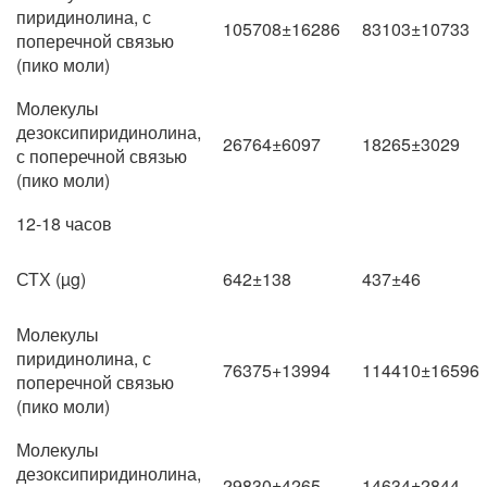
пиридинолина, с
105708±16286
83103±10733
поперечной связью
(пико моли)
Молекулы
дезоксипиридинолина,
26764±6097
18265±3029
с поперечной связью
(пико моли)
12-18 часов
СТХ (µg)
642±138
437±46
Молекулы
пиридинолина, с
76375+13994
114410±16596
поперечной связью
(пико моли)
Молекулы
дезоксипиридинолина,
29830±4265
14634±2844