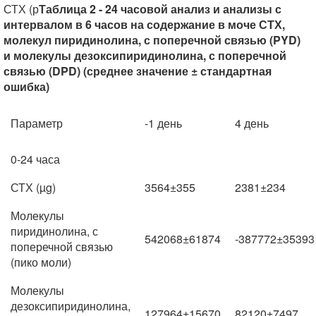
СТХ (р
Таблица 2 - 24 часовой анализ и анализы с
интервалом в 6 часов на содержание в моче СТХ,
молекул пиридинолина, с поперечной связью (PYD)
и молекулы дезоксипиридинолина, с поперечной
связью (DPD) (среднее значение ± стандартная
ошибка)
Параметр
-1 день
4 день
0-24 часа
СТХ (µg)
3564±355
2381±234
Молекулы
пиридинолина, с
542068±61874
-387772±35393
поперечной связью
(пико моли)
Молекулы
дезоксипиридинолина,
127964±15670
82120±7497