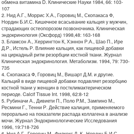
обмена витамина D. Клинические Науки 1984, 66: 103-
107
2. Нид А.Г., Моррис Х.А., Горовиц М., Скопакаса Ф,
Нордин Б.И.С. Кишечное всасывание кальция у мужчин,
страдающих остеопорозом позвоночника. Клиническая
эндокринология (Оксфорд) 1998,48: 163-168
3. Бламсон А., Херрингтон К, Хэннон Р.А., Шао П., Ире
Д.Р., Истель Р. Влияние кальция, как пищевой добавки
на циркадный ритм резорбции костной ткани. Журнал
Клиническая эндокринология. Метаболизм. 1994, 79: 730-
735
4. Скопакаса Ф, Горовиц М., Вишарт Д.М. и другие.
Кальций в виде пищевой добавки подавляет резорбцию
костной ткани у женщин в постклимактерическом
периоде. Calcif Tissue Int. 1998, 62:8-12
5. Рубиначи А., Дивиети П., Поло P.M., Зампино М.,
Ресмини Г., Тенни Р. Действие калиция, применяемого
перорально на показатели распада коллагена в анализе
мочи. Журнал Эндокринологические Исследования
1996, 19:718-726
6. Нид А.Г., Горовиц М., Филкокс Д. К., Нордин Б.И.С.