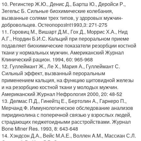
10. Регинстер Ж.Ю., Денис Д., Бартш Ю., Деройси Р.,
Зегельс Б. Сильные биохимические колебания,
вызванные солями трех типов, у здоровых мужчин-
добровольцев. ОстеопорозInt1993,3: 271-275
11. Горовиц М., Вишарт Д.М., Гох Д., Моррис Х.А., Нид
А.Г., Нордин Б.И.С. Кальций при пероральном приеме
подавляет биохимические показатели резорбции костной
ткани у нормальных мужчин. Американский Журнал
Клинический рацион. 1994, 60: 965-968
12. Гуллеймант Ж., Ле X., Мария А., Гуллеймант С.
Сильный эффект, вызванный пероральным
применением кальция, на функцию щитовидной железы
и на резорбцию костной ткани у молодых мужчин.
Американский Журнал Нефрология 2000, 20: 48-52
13. Делмас П.Д., Гинейтц Е., Бертолин А., Гарнеро П.,
Мерчанд Ф. Иммунологическое обследование анализов
пиридинолина с поперечной связью у взрослых людей,
страдающих педжетоидными расстройствами. Журнал
Bone Miner Res. 1993, 8: 643-648
14. Хэндсон Д.А., Вейс М.А.Е., Воллен A.M., Массиан С.Л.