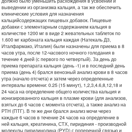
должно было уменьшить расхождения в усвоении и
выведении из организма кальция, а так же обеспечить
клинические условия для назначения
кальцийсодержащих пищевых добавок. Пищевые
добавки с элементарным содержанием кальция в
количестве 1200 мг в виде 2 жевательных таблеток по
1.600 мг карбоната кальция каждая (Натекаль Д3,
Италфармако, Италия) были назначены для приема в 8
часов утра, после 12-часового ночного голодания в
течение 4 дней (с первого по четвертый). За день до
приема препарата кальция (день -1) и в последний день
приема (день 4) брался венозный анализ крови в 8 часов
утра (начало отсчета) и затем через определенные
интервалы времени: 0.25 (15 минут), 1,2,3,4.6,8,12,18 и
24 часа на определение общего количества кальция и
ионизированного кальция в плазме крови (для анализов,
взятых до 6 часов с момента отсчета), а также анализ на
РТН (ПТГ). В те же дни брался анализ мочи через
каждые 6 часов в течение 24 часов на определение в
ней кальция, креатинина, СТХ, пиридиния - производной
молекулы пиридинолина (PYD) с поперечной связью и