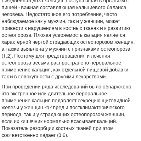
Ежедневная доза кальция, поступающая в организм с
пищей - важная составляющая кальциевого баланса
человека. Недостаточное его потребление, часто
наблюдаемое как у мужчин, так и у женщин, может
привести к нарушениям в костных тканях и к развитию
остеопороза. Плохая усвояемость кальция является
характерной чертой страдающих остеопорозом женщин,
а также выявлена у мужчин с признаками остеопороза
(1,2). Поэтому для предотвращения и лечения
остеопороза весьма распространено пероральное
применение кальция, как отдельной пищевой добавки,
так и в совокупности с другими лекарствами.
При проведении ряда исследований было обнаружено,
что экстренное или длительное пероральное
применение кальция подавляет секрецию щитовидной
железы у женщин как пред и постклимактерического
периода, так и у страдающих остеопорозом женщин,
если их кишечник нормально всасывает кальций.
Показатель резорбции костных тканей при этом
соответственно падает (3,6).