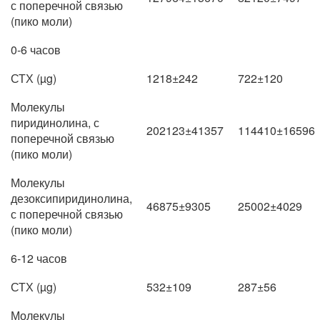
с поперечной связью
(пико моли)
0-6 часов
СТХ (µg)
1218±242
722±120
Молекулы
пиридинолина, с
202123±41357
114410±16596
поперечной связью
(пико моли)
Молекулы
дезоксипиридинолина,
46875±9305
25002±4029
с поперечной связью
(пико моли)
6-12 часов
СТХ (µg)
532±109
287±56
Молекулы