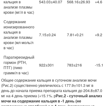
кальция в
543.03±40.07
568.16±26.93
+4.6
анализе плазмы
крови (мг/л в час)
Содержание
ионизированного
кальция в
7.15±0.24
7.81+0.21
+9.2
анализе плазмы
крови (мл моль/л
в час)
Паратиреоидный
гормон (РТН,
922±301
783±216
-15.1
ПТГ) (пико
грамм/л в час)
Общее содержание кальция в суточном анализе мочи
(Рис.2) существенно увеличилось с 177.9±101.3 мг в
день до начала приема препарата кальция до 204.8±87.0
мг на 4 день приема (+15.1%. р
Рис.2 - суточный анализ
мочи на содержание кальция в -1 день (не