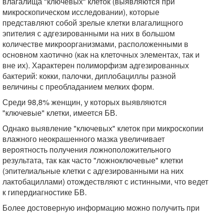
влагалища "ключевых" клеток (выявляются при
микроскопическом исследовании), которые
представляют собой зрелые клетки влагалищного
эпителия с адгезированными на них в большом
количестве микроорганизмами, расположенными в
основном хаотично (как на клеточных элементах, так и
вне их). Характерен полиморфизм адгезированных
бактерий: кокки, палочки, диплобациллы разной
величины с преобладанием мелких форм.
Среди 98,8% женщин, у которых выявляются
"ключевые" клетки, имеется БВ.
Однако выявление "ключевых" клеток при микроскопии
влажного неокрашенного мазка увеличивает
вероятность получения ложноположительного
результата, так как часто "ложноключевые" клетки
(эпителиальные клетки с адгезированными на них
лактобациллами) отождествляют с истинными, что ведет
к гипердиагностике БВ.
Более достоверную информацию можно получить при