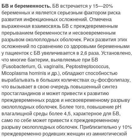
БВ и беременность.
БВ встречается у 15—20%
беременных и является серьезным фактором риска
развития инфекционных осложнений. Отмечена
выраженная взаимосвязь БВ с преждевременным
прерыванием беременности и несвоевременным
разрывом околоплодных оболочек. Риск развития этих
осложнений по сравнению со здоровыми беременными
у пациенток с БВ увеличивается в 2,6 раза. Установлено,
что многие бактерии, выявляемые при БВ
(Fusobacterium, G. vaginalis, Peptostreptococcus,
Micoplasma hominis и др.), обладают способностью
вырабатывать в больших количествах α
-фосфолипазу,
2
что вызывает в свою очередь повышенный синтез
простагландинов и может привести к развитию
преждевременных родов и несвоевременному разрыву
околоплодных оболочек. Более того, повышение рН
влагалищной среды более 4,5, характерное для БВ,
само по себе может привести к преждевременному
разрыву околоплодных оболочек. Приблизительно у 10%
преждевременно родивших женщин из амниотической