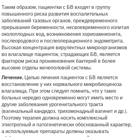
Таким образом, пациентки с БВ входят в группу
повышенного риска развития воспалительных
заболеваний тазовых органов, преждевременного
прерывания беременности, несвоевременного излитая
околоплодных вод, возникновения хориоамнионита,
послеородового и послеоперационного эндометрита.
Высокая концентрация вирулентных микроорганизмов
во влагалище пациенток, страдающих БВ, является
фактором риска проникновения бактерий в более
высокие отделы мочеполовой системы.
Лечение.
Целью лечения пациенток с БВ является
восстановление у них нормального микробиоценоза
влагалища. При этом следует помнить, что у таких
больных нередко одновременно могут иметь место и
другие заболевания урогенитального тракта
(вагинальный кандидоз, трихомонадный вагинит и др.).
Поэтому терапия должна носить комплексный
этиотропный и патогенетически обоснованный характер,
а используемые препараты должны оказывать