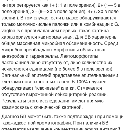
интерпретируется как 1+ (<1 в поле зрения), 2+ (1— 5 в
поле зрения), 3+ (6—30 в поле зрения), 4+ (>30 в поле
зрения). В том случае, если в мазке обнаруживаются
только молочнокислые палочки или в комбинации с G.
vaginalis с преобладанием первых, такая картина
характеризуется как нормальная. Для БВ характерны
общая массивная микробная обсемененность. Среди
микробов преобладают морфотипы облигатных
анаэробов и гарднереллы. Лактоморфотипы
лактобацилл либо отсутствуют, либо количество их
исчисляется единицами (не более 5 в поле зрения).
Вагинальный эпителий представлен эпителиальными
клетками поверхностных слоев. В 100% случаев
обнаруживают "ключевые" клетки. Отмечается
отсутствие выраженной лейкоцитарной реакции.
Результаты этого исследования имеют прямую
взаимосвязь с клинической картиной.
Диагноз БВ может быть также подтвержден при помощи
газожидкостной хроматографии. При наличии БВ
отмечается увеличение концентрации эфира янтарной