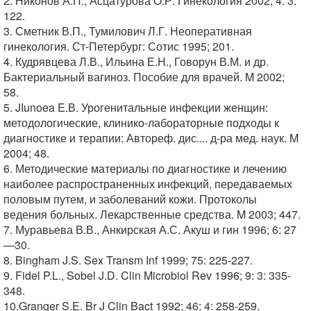
2. Никонов А.П., Асцатурова О.Р. Гинекология 2002; 4: 3:
122.
3. Сметник В.П., Тумилович Л.Г. Неоперативная
гинекология. Ст-Петербург: Сотис 1995; 201.
4. Кудрявцева Л.В., Ильина Е.Н., Говорун В.М. и др.
Бактериальный вагиноз. Пособие для врачей. Μ 2002;
58.
5. JIunoea E.В. Урогенитальные инфекции женщин:
методологические, клинико-лабораторные подходы к
диагностике и терапии: Автореф. дис.... д-ра мед. наук. Μ
2004; 48.
6. Методические материалы по диагностике и лечению
наиболее распространенных инфекций, передаваемых
половым путем, и заболеваний кожи. Протоколы
ведения больных. Лекарственные средства. Μ 2003; 447.
7. Муравьева В.В., Анкирская А.С. Акуш и гин 1996; 6: 27
—30.
8. Bingham J.S. Sex Transm Inf 1999; 75: 225-227.
9. Fidel P.L., Sobel J.D. Clin Microbiol Rev 1996; 9: 3: 335-
348.
10.Granger S.E. Br J Clin Bact 1992; 46: 4: 258-259.