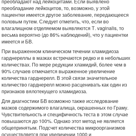
преобладают над лейкоцитами. Если выявлено
преобладание лейкоцитов, то, возможно, у этой
пациентки имеется другое заболевание, передающееся
половым путем. Следует отметить, что, если во
влагалищном отделяемом выявляются Т. vaginalis, то
весьма вероятно (до 86% наблюдений), что у пациентки
имеется и БВ.
При выраженном клиническом течении хламидиоза
гарднереллы в мазках встречаются редко и в небольших
количествах. По мере редукции хламидий, более чем в
90% случаев отмечается выраженное увеличение
количества гарднерелл. В этой связи значительное
количество гарднерелл можно расценивать как один из
признаков вялотекущего хламидиоза.
Для диагностики БВ возможно также исследование
мазков содержимого влагалища, окрашенных по Граму.
Чувствительность и специфичность теста в этом случае
повышаются до 100%. Однако этот метод не является
общепринятым. Подсчет количества микроорганизмов
осуществляется при увеличении 1000 и