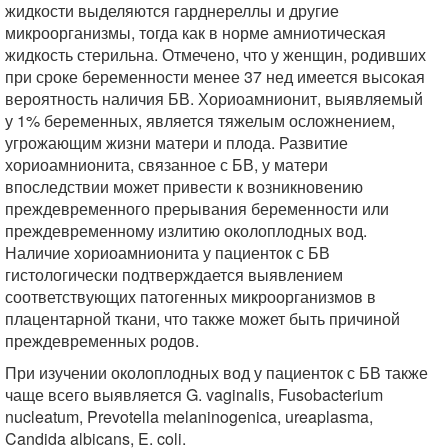
жидкости выделяются гарднереллы и другие
микроорганизмы, тогда как в норме амниотическая
жидкость стерильна. Отмечено, что у женщин, родивших
при сроке беременности менее 37 нед имеется высокая
вероятность наличия БВ. Хориоамнионит, выявляемый
у 1% беременных, является тяжелым осложнением,
угрожающим жизни матери и плода. Развитие
хориоамнионита, связанное с БВ, у матери
впоследствии может привести к возникновению
преждевременного прерывания беременности или
преждевременному излитию околоплодных вод.
Наличие хориоамнионита у пациенток с БВ
гистологически подтверждается выявлением
соответствующих патогенных микроорганизмов в
плацентарной ткани, что также может быть причиной
преждевременных родов.
При изучении околоплодных вод у пациенток с БВ также
чаще всего выявляется G. vaginalis, Fusobacterium
nucleatum, Prevotella melaninogenica, ureaplasma,
Candida albicans, E. coli.