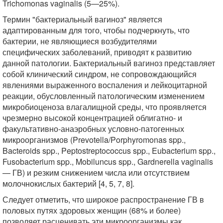
Trichomonas vaginalis (5—25%).
Термин "бактериальный вагиноз" является
адаптированным для того, чтобы подчеркнуть, что
бактерии, не являющиеся возбудителями
специфических заболеваний, приводят к развитию
данной патологии. Бактериальный вагиноз представляет
собой клинический синдром, не сопровождающийся
явлениями выраженного воспаления и лейкоцитарной
реакции, обусловленный патологическим изменением
микробиоценоза влагалищной среды, что проявляется
чрезмерно высокой концентрацией облигатно- и
факультативно-анаэробных условно-патогенных
микроорганизмов (Prevotella/Porphyromonas spp.,
Bacteroids spp., Peptostreptococcus spp., Eubacterium spp.,
Fusobacterium spp., Mobiluncus spp., Gardnerella vaginalis
— ГВ) и резким снижением числа или отсутствием
молочнокислых бактерий [4, 5, 7, 8].
Следует отметить, что широкое распространение ГВ в
половых путях здоровых женщин (68% и более)
позволяет расценивать эти микроорганизмы как