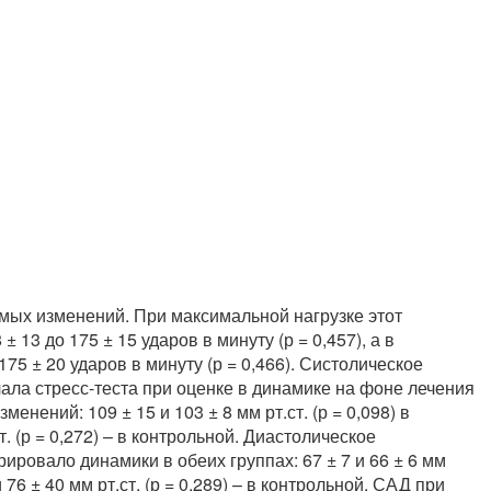
имых изменений. При максимальной нагрузке этот
 13 до 175 ± 15 ударов в минуту (р = 0,457), а в
175 ± 20 ударов в минуту (р = 0,466). Систолическое
ала стресс-теста при оценке в динамике на фоне лечения
енений: 109 ± 15 и 103 ± 8 мм рт.ст. (р = 0,098) в
т. (р = 0,272) – в контрольной. Диастолическое
ровало динамики в обеих группах: 67 ± 7 и 66 ± 6 мм
 и 76 ± 40 мм рт.ст. (р = 0,289) – в контрольной. САД при