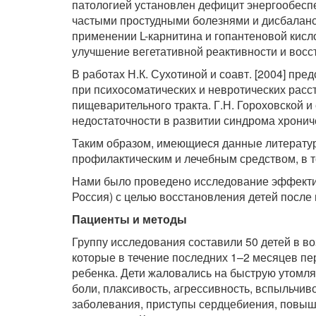
патологией установлен дефицит энергообеспеч
частыми простудными болезнями и дисбаланс
применении L-карнитина и гопантеновой кисл
улучшение вегетативной реактивности и вос
В работах Н.К. Сухотиной и соавт. [2004] пр
при психосоматических и невротических рас
пищеварительного тракта. Г.Н. Гороховской и 
недостаточности в развитии синдрома хронич
Таким образом, имеющиеся данные литерату
профилактическим и лечебным средством, в т
Нами было проведено исследование эффекти
Россия) с целью восстановления детей после
Пациенты и методы
Группу исследования составили 50 детей в возр
которые в течение последних 1–2 месяцев п
ребенка. Дети жаловались на быструю утомля
боли, плаксивость, агрессивность, вспыльчив
заболевания, приступы сердцебиения, повыше