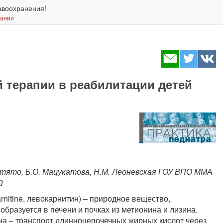
авоохранения!
вании
 терапии в реабилитации детей
. Путято, Б.О. Мацукатова, Н.М. Леоневская ГОУ ВПО ММА
й
ocarnitine, левокарнитин) – природное вещество,
образуется в печени и почках из метионина и лизина.
на – транспорт длинноцепочечных жирных кислот через