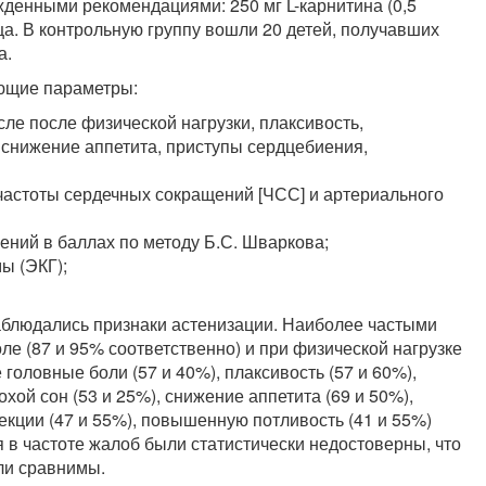
жденными рекомендациями: 250 мг L-карнитина (0,5
яца. В контрольную группу вошли 20 детей, получавших
а.
ующие параметры:
сле после физической нагрузки, плаксивость,
, снижение аппетита, приступы сердцебиения,
частоты сердечных сокращений [ЧСС] и артериального
ений в баллах по методу Б.С. Шваркова;
ы (ЭКГ);
наблюдались признаки астенизации. Наиболее частыми
е (87 и 95% соответственно) и при физической нагрузке
головные боли (57 и 40%), плаксивость (57 и 60%),
охой сон (53 и 25%), снижение аппетита (69 и 50%),
кции (47 и 55%), повышенную потливость (41 и 55%)
 в частоте жалоб были статистически недостоверны, что
ыли сравнимы.