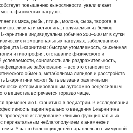
собствует повышению выносливости, увеличивает
мость физических нагрузок.
пает из мяса, рыбы, птицы, молока, сыра, творога, а
ников: лизина и метионина, получаемых из белков
 L-карнитине индивидуальна (обычно 200–500 мг в сутки
физических и эмоциональных нагрузках, заболеваниях
ефицита L-карнитина: быстрая утомляемость, сниженная
тония и гипотрофия, отставание физического и
 успеваемости, сонливость или раздражительность,
инфекционные заболевания – все это становится
тического обмена, метаболизма липидов и расстройств
сть L-карнитина может быть вызвана различными
нетически детерминированным аутосомно-рецессивным
ого вещества встречается гораздо чаще.
ся применению L-карнитина в педиатрии. В исследовании
эффективность парентерального введения L-карнитина
05] проведено исследование клинико-функциональных
а с перинатальным неблагополучием в анамнезе и
темы. У часто болеющих детей параллельно с иммунной