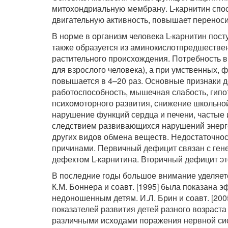
митохондриальную мембрану. L-карнитин спо
двигательную активность, повышает переноси
В норме в организм человека L-карнитин посту
также образуется из аминокислотпредшествен
растительного происхождения. Потребность в
для взрослого человека), а при умственных, 
повышается в 4–20 раз. Основные признаки д
работоспособность, мышечная слабость, гипо
психомоторного развития, снижение школьной
нарушение функций сердца и печени, частые 
следствием развивающихся нарушений энерге
других видов обмена веществ. Недостаточно
причинами. Первичный дефицит связан с ге
дефектом L-карнитина. Вторичный дефицит эт
В последние годы большое внимание уделяет
К.М. Боннера и соавт. [1995] была показана 
недоношенным детям. И.Л. Брин и соавт. [20
показателей развития детей разного возраст
различными исходами поражения нервной сис