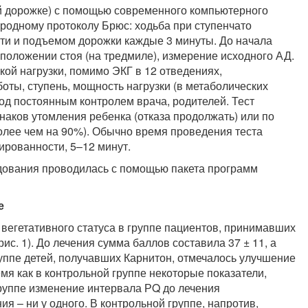
ой дорожке) с помощью современного компьютерного
родному протоколу Брюс: ходьба при ступенчато
сти и подъемом дорожки каждые 3 минуты. До начала
 положении стоя (на тредмиле), измерение исходного АД.
ой нагрузки, помимо ЭКГ в 12 отведениях,
ты, ступень, мощность нагрузки (в метаболических
од постоянным контролем врача, родителей. Тест
аков утомления ребенка (отказа продолжать) или по
лее чем на 90%). Обычно время проведения теста
нированности, 5–12 минут.
едования проводилась с помощью пакета программ
е
вегетативного статуса в группе пациентов, принимавших
ис. 1). До лечения сумма баллов составила 37 ± 11, а
руппе детей, получавших Карнитон, отмечалось улучшение
мя как в контрольной группе некоторые показатели,
группе изменение интервала РQ до лечения
ия – ни у одного. В контрольной группе, напротив,