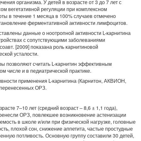
ения организма. У детей в возрасте от 3 до 7 лет с
ом вегетативной регуляции при комплексном
оты в течение 1 месяца в 100% случаев отмечено
становление ферментативной активности лимфоцитов.
едставлены данные о ноотропной активности L-карнитина
стройствах с сопутствующими заболеваниями
соавт. [2009] показана роль карнитиновой
еской усталости.
ры позволяют считать L-карнитин эффективным
ом числе и в педиатрической практике.
вности применения L-карнитина (Карнитон, АКВИОН,
 перенесенных ОРЗ.
асте 7–10 лет (средний возраст – 8,6 ± 1,1 года),
еренесли ОРЗ, повлекшее возникновение астенизации
емость в школе и/или при физической нагрузке, головные
ость, плохой сон, снижение аппетита, частые простудные
нную потливость. Основную группу составили 30 детей,