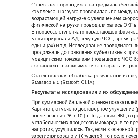
Стресс-тест проводился на тредмиле (бегов
комплекса. Нагрузка проводилась по междуна
возрастающей нагрузке с увеличением скоро
физической нагрузки проводили запись ЭКГ в
В процессе ступенчато нарастающей физическ
мониторировали АД, текущую ЧСС, время рабо
единицах) и т.д. Исследование проводилось п
продолжали до появления субъективных призн
медицинским показаниям (повышение ЧСС бо
составляло, в зависимости от возраста и тре
Статистическая обработка результатов иссл
Statistica 6.0 (Statsoft, США).
Результаты исследования и их обсуждени
При суммарной балльной оценке показателей 
Карнитон, отмечено достоверное улучшение (р
после лечения 26 ± 10 (р По данным ЭКГ, в г
метаболических процессов миокарда, в то вре
напротив, ухудшились. Так, если в основной 
зарегистрировано у 10% детей, то после лечен