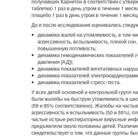
получавших Карнитон в соответствии с утвер
таблетки) 1 раз в день утром в течение 1 мес
плацебо 1 раз в день утром в течение 1 месяц
До и после исследования оценивались след
динамика жалоб на утомляемость, в том чи
агрессивность, вспыльчивость, плохой сон
повышенную потливость;
динамика гемодинамических показателей (
давления [АД]);
динамика показателей вегетативных наруш
динамика показателей электрокардиограмм
динамика показателей стресс-теста.
У всех детей основной и контрольной групп 
были жалобы на быструю утомляемость в школ
(59 и 85% соответственно). Жалобы на частые 
агрессивность и вспыльчивость (50 и 55%), пл
частые острые респираторные вирусные инфе
предъявляли около половины детей. Различия
свидетельствует о том, что данные группы б