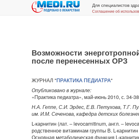
Для специалистов здр
Соглашение об использо
Возможности энерготропной
после перенесенных ОРЗ
ЖУРНАЛ "
ПРАКТИКА ПЕДИАТРА
"
Опубликовано в журнале:
«Практика педиатра», май-июнь 2010, с. 34-38
Н.А. Геппе, С.И. Эрдес, Е.В. Петухова, Т.Г
им. И.М. Сеченова, кафедра детских болезне
L-карнитин (лат. – levocarnitinum, англ. – lev
родственное витаминам группы В. L-карнитин 
Основная метаболическая функция L-карнити