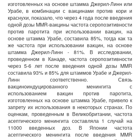
изготовленных на основе штамма Джерил-Линн или
Урабе, в комбинации с вакцинами против кори и
краснухи, показало, что через 4 года после введения
одной дозы MMR-вакцины частота серопозитивности
против паротита при использовании вакцин, на
основе штамма Урабе, составила 85%, тогда как та
же частота при использовании вакцин, на основе
штамма Джерил-Линн - 81%. В исследовании,
проведенном в Канаде, частота серопозитивности
через 5-6 лет после введения одной дозы MMR
составила 93% и 85% для штаммов Урабе и Джерил-
Линн соответственно. Связь
вакциноиндуцированного менингита с
использованием вакцин против паротита,
изготовленных на основе штамма Урабе, привело к
запрету их использования в некоторых странах. По
оценкам, проведенным в Великобритании, частота
асептического менингита составляла 1 случай на
11000 введенных доз. В Японии частота
асептического менингита после введения MMR