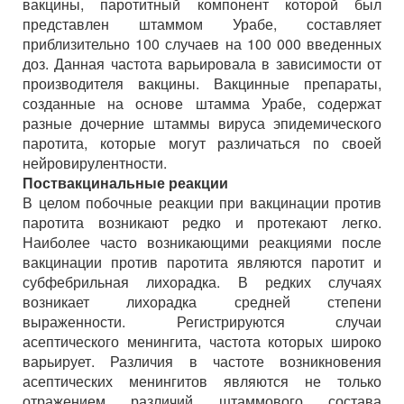
вакцины, паротитный компонент которой был
представлен штаммом Урабе, составляет
приблизительно 100 случаев на 100 000 введенных
доз. Данная частота варьировала в зависимости от
производителя вакцины. Вакцинные препараты,
созданные на основе штамма Урабе, содержат
разные дочерние штаммы вируса эпидемического
паротита, которые могут различаться по своей
нейровирулентности.
Поствакцинальные реакции
В целом побочные реакции при вакцинации против
паротита возникают редко и протекают легко.
Наиболее часто возникающими реакциями после
вакцинации против паротита являются паротит и
субфебрильная лихорадка. В редких случаях
возникает лихорадка средней степени
выраженности. Регистрируются случаи
асептического менингита, частота которых широко
варьирует. Различия в частоте возникновения
асептических менингитов являются не только
отражением различий штаммового состава