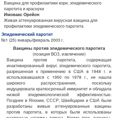
Вакцина для профилактики кори, эпидемического
паротита и краснухи
Имовакс Орейон
Живая аттенуированная вирусная вакцина для
профилактики эпидемического паротита
Эпидемический паротит
№1 (25) январь/февраль 2003 г.
Вакцины против эпидемического паротита
(позиция ВОЗ, извлечение)
Вакцина против паротита, содержащая
инактивированный вирус эпидемического паротита,
разрешенная к применению в США в 1948 г. и
использовавшаяся с 1950 по 1978 г., не нашла
широкого распространения, поскольку
индуцировала краткосрочный иммунитет и обладала
низкой эпидемиологической эффективностью.
Позднее в Японии, СССР, Швейцарии и США были
разработаны живые аттенуированные вакцины
против паротита, в которых были использованы
различные штаммы вируса. Кроме того, вакцины,