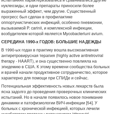
нуклеозиды, и одни препараты приносили более
выраженный эффект, чем другие. Существенный
прогресс был сделан в профилактике
оппортунистических инфекций, особенно пневмонии,
вызываемой P. carinii, и комплексной инфекции,
возбудителем которой является Mycobacteriuni avium.
СЕРЕДИНА 1990-х ГОДОВ: БОЛЬШИЕ НАДЕЖДЫ
В 1990-ых годах в практику вошла высокоактивная
антиретровирусная терапия (highly active antiretroviral
therapy - HAART), и она существенно повлияла на
эпидемию в США. К этому времени сообщества больных
и врачей начали продуктивное сотрудничество, которое
характерно для помощи при СПИДе и сейчас.
Потенциальная эффективность новых лекарств была
ясна задолго до проведения проверочных клинических
испытаний. Но в начале появилось новое понимание
динамики и патофизиологии ВИЧ-инфекции [54]. У
больных с хронической инфекцией, которых лечили
ингибитором протеазы ритонавиром (ritonavir),