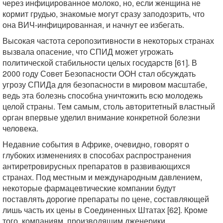
через инфицированное молоко, но, если женщина не
кормит грудью, знакомые могут сразу заподозрить, что
она ВИЧ-инфицированная, и начнут ее избегать.
Высокая частота серопозитивности в некоторых странах
вызвала опасение, что СПИД может угрожать
политической стабильности целых государств [61]. В
2000 году Совет Безопасности ООН стал обсуждать
угрозу СПИДа для безопасности в мировом масштабе,
ведь эта болезнь способна уничтожить всю молодежь
целой страны. Тем самым, столь авторитетный властный
орган впервые уделил внимание конкретной болезни
человека.
Недавние события в Африке, очевидно, говорят о
глубоких изменениях в способах распространения
антиретровирусных препаратов в развивающихся
странах. Под местным и международным давлением,
некоторые фармацевтические компании будут
поставлять дорогие препараты по цене, составляющей
лишь часть их цены в Соединенных Штатах [62]. Кроме
того, компаниям, производящим дженерики,