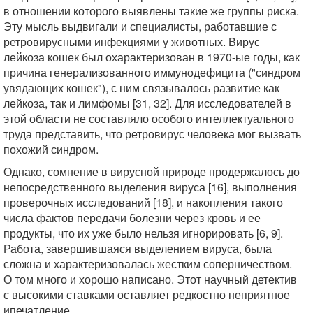
в отношении которого выявлены такие же группы риска.
Эту мысль выдвигали и специалисты, работавшие с
ретровирусными инфекциями у животных. Вирус
лейкоза кошек был охарактеризован в 1970-ые годы, как
причина генерализованного иммунодефицита ("синдром
увядающих кошек"), с ним связывалось развитие как
лейкоза, так и лимфомы [31, 32]. Для исследователей в
этой области не составляло особого интеллектуального
труда представить, что ретровирус человека мог вызвать
похожий синдром.
Однако, сомнение в вирусной природе продержалось до
непосредственного выделения вируса [16], выполнения
проверочных исследований [18], и накопления такого
числа фактов передачи болезни через кровь и ее
продукты, что их уже было нельзя игнорировать [6, 9].
Работа, завершившаяся выделением вируса, была
сложна и характеризовалась жестким соперничеством.
О том много и хорошо написано. Этот научный детектив
с высокими ставками оставляет редкостно неприятное
ипечатление.