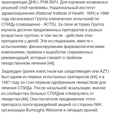
транскрипции ДНК с РНК ВИЧ. Для изучения возможных
решений этой проблемы, Национальный институт
здравоохранения (National Institute of Health - NIH) в 1986
году организовал Группу клинических испытаний по
СПИДу (сокращенно - ACTG). За свою историю Группа
изучила десятки предложенных препаратов в разных
возрастных группах, в том числе - действие этих
препаратов у детей. Эти исследования, вместе с
испытаниями, финансируемыми фармакологическими
компаниями, привели к выработке современных
рекомендаций, которые говорят о тройном
лекарственном лечении [48].
Зидовудин (ранее известным как азидотимидин или AZT)
был одним из первых испытанных препаратов [49], и в
1987 году он стал первым одобренным лекарством для
лечения СПИДа. После начальной экзальтации, многие
из сообщества больных СПИДом отвернулись от
лекарства [46]. Они посчитали продвижение этого
препарата почти враждебной акцией со стороны NIH,
организации Burroughs Welcome и лечащих врачей.