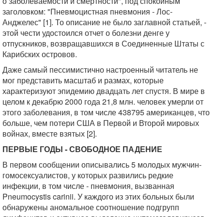
о заболеваемости и смертности", под спокойным
заголовком: "Пневмоцистная пневмония - Лос-
Анджелес" [1]. То описание не было заглавной статьей, -
этой чести удостоился отчет о болезни денге у
отпускников, возвращавшихся в Соединенные Штаты с
Карибских островов.
Даже самый пессимистично настроенный читатель не
мог представить масштаб и размах, которые
характеризуют эпидемию двадцать лет спустя. В мире в
целом к декабрю 2000 года 21,8 млн. человек умерли от
этого заболевания, в том числе 438795 американцев, что
больше, чем потери США в Первой и Второй мировых
войнах, вместе взятых [2].
ПЕРВЫЕ ГОДЫ - СВОБОДНОЕ ПАДЕНИЕ
В первом сообщении описывались 5 молодых мужчин-
гомосексуалистов, у которых развились редкие
инфекции, в том числе - пневмония, вызванная
Pneumocystis carinii. У каждого из этих больных были
обнаружены аномальное соотношение подгрупп