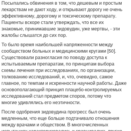
Посыпались обвинения в том, что дешевым и простым
лекарствам не дают ходу, и открывают дорогу не очень
эффективному, дорогому и токсическому препарату.
Пациенты вскоре стали утверждать, что все их
знакомые, принимавшие зидовудин, уже мертвы, - эти
жалобы слышатся до сих пор.
То было время наибольшей напряженности между
сообществом больных и медицинскими кругами [50].
Существовали разногласия по поводу доступа к
испытываемым препаратам, по принципам выбора
схемы лечения при исследованиях, по организации,
толкованию исследований, и, что, очевидно, самое
главное, по темпам и искренности научной работы. Даже
основополагающий принцип плацебо-контролируемых
исследований стал предметом споров, потому что
многие удивлялись его неэтичности.
После одобрения зидовудина прогресс был очень
медленным, что еще больше подтачивало отношения
между врачами и обществом. В многочисленных
испытаниях характеризовались и сравнивались другие