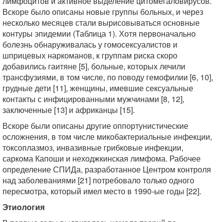
лимфоцитов и активное выделение цитомегаловирусов.
Вскоре было описаны новые группы больных, и через
несколько месяцев стали вырисовываться основные
контуры эпидемии (Таблица 1). Хотя первоначально
болезнь обнаруживалась у гомосексуалистов и
шприцевых наркоманов, к группам риска скоро
добавились гаитяне [5], больные, которых лечили
трансфузиями, в том числе, по поводу гемофилии [6, 10],
грудные дети [11], женщины, имевшие сексуальные
контакты с инфицированными мужчинами [8, 12],
заключенные [13] и африканцы [15].
Вскоре были описаны другие оппортунистические
осложнения, в том числе микобактериальные инфекции,
токсоплазмоз, инвазивные грибковые инфекции,
саркома Капоши и неходжкинская лимфома. Рабочее
определение СПИДа, разработанное Центром контроля
над заболеваниями [21] потребовало только одного
пересмотра, который имел место в 1990-ые годы [22].
Этиология