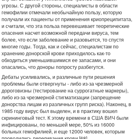
угрозы. С другой стороны, специалисты в области
гемофилии отмечали необычайную пользу, которую
получали их пациенты от применения криопреципитата,
и считали, что эта польза перевешивает теоретические
опасения насчет возможной передачи вируса, тем
более, что если заболевание и разовьется, то спустя
многие годы. Тогда, как и сейчас, специалистам по
хранению донорской крови приходилось как-то
обходиться уменьшившимися ее запасами, и они
опасались, что доноры попросту разбегутся.
Дебаты усиливались, и различные пути решения
проблемы были отвергнуты - либо из-за чрезмерной
дороговизны (тестирование на суррогатные маркеры),
либо из-за чрезмерной стигматизации (запрещение
донорства лицам из различных групп риска). Наконец, в
1985 году вирус был выделен, и в практику вошел
скрининговый тест. К этому времени в США ВИЧ были
инфицированы, по меньшей мере, 50% из 16000
больных гемофилией, и еще 12000 человек, которым
проводились переливания крови [68].