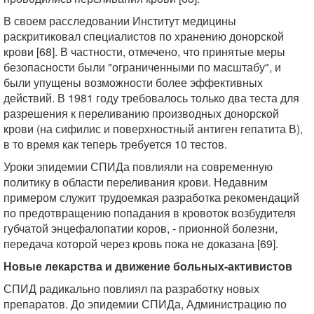
В своем расследовании Институт медицины
раскритиковал специалистов по хранению донорской
крови [68]. В частности, отмечено, что принятые меры
безопасности были "ограниченными по масштабу", и
были упущены возможности более эффективных
действий. В 1981 году требовалось только два теста для
разрешения к переливанию производных донорской
крови (на сифилис и поверхностный антиген гепатита В),
в то время как теперь требуется 10 тестов.
Уроки эпидемии СПИДа повлияли на современную
политику в области переливания крови. Недавним
примером служит трудоемкая разработка рекомендаций
по предотвращению попадания в кровоток возбудителя
губчатой энцефалопатии коров, - прионной болезни,
передача которой через кровь пока не доказана [69].
Новые лекарства и движение больных-активистов
СПИД радикально повлиял па разработку новых
препаратов. До эпидемии СПИДа, Администрацию по