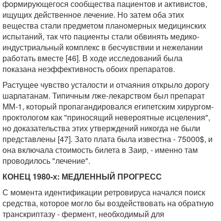
формирующегося сообщества пациентов и активистов,
ищущих действенное лечение. Но затем оба этих
вещества стали предметом планомерных медицинских
испытаний, так что пациенты стали обвинять медико-
индустриальный комплекс в бесчувствии и нежелании
работать вместе [46]. В ходе исследований была
показана неэффективность обоих препаратов.
Растущее чувство усталости и отчаяния открыло дорогу
шарлатанам. Типичным лже-лекарством был препарат
ММ-1, который пропагандировался египетским хирургом-
проктологом как "приносящий невероятные исцеления",
но доказательства этих утверждений никогда не были
представлены [47]. Зато плата была известна - 75000$, и
она включала стоимость билета в Заир, - именно там
проводилось "лечение".
КОНЕЦ 1980-х: МЕДЛЕННЫЙ ПРОГРЕСС
С момента идентификации ретровируса начался поиск
средства, которое могло бы воздействовать на обратную
транскриптазу - фермент, необходимый для