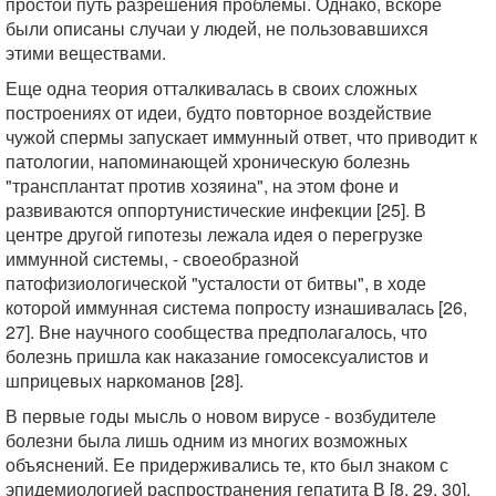
простой путь разрешения проблемы. Однако, вскоре
были описаны случаи у людей, не пользовавшихся
этими веществами.
Еще одна теория отталкивалась в своих сложных
построениях от идеи, будто повторное воздействие
чужой спермы запускает иммунный ответ, что приводит к
патологии, напоминающей хроническую болезнь
"трансплантат против хозяина", на этом фоне и
развиваются оппортунистические инфекции [25]. В
центре другой гипотезы лежала идея о перегрузке
иммунной системы, - своеобразной
патофизиологической "усталости от битвы", в ходе
которой иммунная система попросту изнашивалась [26,
27]. Вне научного сообщества предполагалось, что
болезнь пришла как наказание гомосексуалистов и
шприцевых наркоманов [28].
В первые годы мысль о новом вирусе - возбудителе
болезни была лишь одним из многих возможных
объяснений. Ее придерживались те, кто был знаком с
эпидемиологией распространения гепатита В [8, 29, 30],