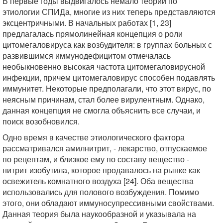
В первые годы выдвигалось немало теорий по
этиологии СПИДа, многие из них теперь представляются
эксцентричными. В начальных работах [1, 23]
предлагалась прямолинейная концепция о роли
цитомегаловируса как возбудителя: в группах больных с
развившимся иммунодефицитом отмечалась
необыкновенно высокая частота цитомегаловирусной
инфекции, причем цитомегаловирус способен подавлять
иммунитет. Некоторые предполагали, что этот вирус, по
неясным причинам, стал более вирулентным. Однако,
данная концепция не смогла объяснить все случаи, и
поиск возобновился.
Одно время в качестве этиологического фактора
рассматривался амилнитрит, - лекарство, отпускаемое
по рецептам, и близкое ему по составу вещество -
нитрит изобутила, которое продавалось на рынке как
освежитель комнатного воздуха [24]. Оба вещества
использовались для полового возбуждения. Помимо
этого, они обладают иммуносупрессивными свойствами.
Данная теория была наукообразной и указывала на