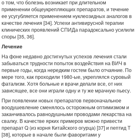
о том, что болезнь возникает при длительном
применении общеукрепляющих препаратов, и течение
ее усугубляется применением нуклеозидных аналогов в
качестве лечения [34]. Успехи антивирусной терапии
клинических проявлений СПИДа парадоксально усилили
споры [35, 36].
Лечение
На фоне недавно достигнутых успехов лечения стали
забываться трудности попыток воздействия на ВИЧ в
первые годы, когда нередким гостем было отчаяние. По
мере того, как проходили 1980-ые, укреплялся суровый
фатализм. Хотя больные и врачи делали все, от них
зависящее, все они играли одну и ту же мрачную пьесу.
При появлении новых препаратов первоначальное
воодушевление сменялось осторожным оптимизмом и
заканчивалось равнодушными проводами лекарства на
свалку. В качестве ярких примеров можно привести
препарат Q (из корня Китайского огурца) [37] и пептид Т
[38], которые в начале были фаворитами у