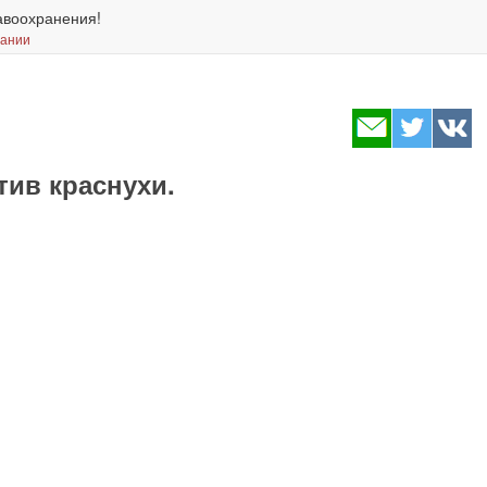
авоохранения!
вании
тив краснухи.