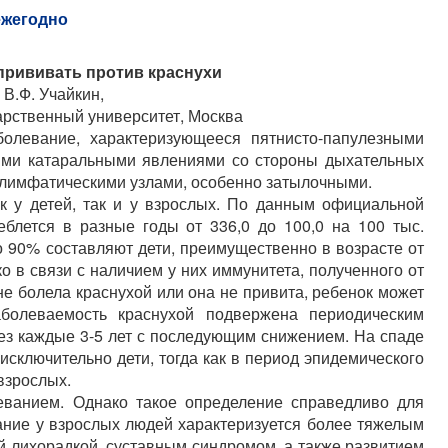
ежегодно
прививать против краснухи
В.Ф. Учайкин,
арственный университет, Москва
болевание, характеризующееся пятнисто-папулезными
ми катаральными явлениями со стороны дыхательных
лимфатическими узлами, особенно затылочными.
к у детей, так и у взрослых. По данным официальной
еблется в разные годы от 336,0 до 100,0 на 100 тыс.
 90% составляют дети, преимущественно в возрасте от
дко в связи с наличием у них иммунитета, полученного от
не болела краснухой или она не привита, ребенок может
болеваемость краснухой подвержена периодическим
ез каждые 3-5 лет с последующим снижением. На спаде
исключительно дети, тогда как в период эпидемического
взрослых.
леванием. Однако такое определение справедливо для
ание у взрослых людей характеризуется более тяжелым
ой лихорадкой, суставным синдромом, а также развитием