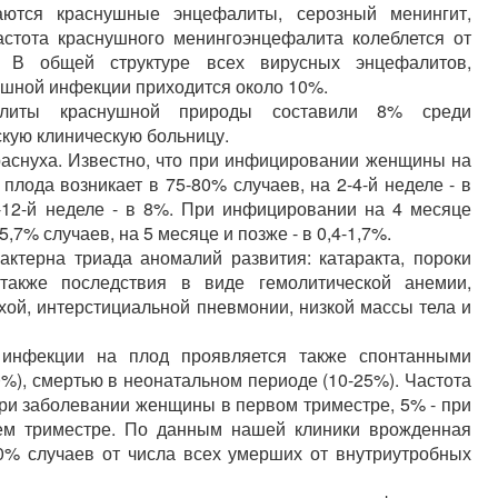
ются краснушные энцефалиты, серозный менингит,
астота краснушного менингоэнцефалита колеблется от
. В общей структуре всех вирусных энцефалитов,
ушной инфекции приходится около 10%.
литы краснушной природы составили 8% среди
кую клиническую больницу.
аснуха. Известно, что при инфицировании женщины на
лода возникает в 75-80% случаев, на 2-4-й неделе - в
9-12-й неделе - в 8%. При инфицировании на 4 месяце
7% случаев, на 5 месяце и позже - в 0,4-1,7%.
ктерна триада аномалий развития: катаракта, пороки
также последствия в виде гемолитической анемии,
хой, интерстициальной пневмонии, низкой массы тела и
 инфекции на плод проявляется также спонтанными
%), смертью в неонатальном периоде (10-25%). Частота
ри заболевании женщины в первом триместре, 5% - при
ьем триместре. По данным нашей клиники врожденная
0% случаев от числа всех умерших от внутриутробных