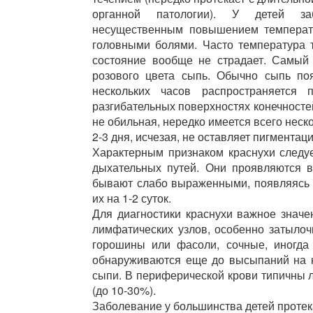
органной патологии). У детей заб
несущественным повышением температу
головными болями. Часто температура 
состояние вообще не страдает. Самый 
розового цвета сыпь. Обычно сыпь по
нескольких часов распространяется 
разгибательных поверхностях конечностей
не обильная, нередко имеется всего нес
2-3 дня, исчезая, не оставляет пигментац
Характерным признаком краснухи следуе
дыхательных путей. Они проявляются в
бывают слабо выраженными, появляясь
их на 1-2 суток.
Для диагностики краснухи важное знач
лимфатических узлов, особенно затыло
горошины или фасоли, сочные, иногда
обнаруживаются еще до высыпаний на к
сыпи. В периферической крови типичны л
(до 10-30%).
Заболевание у большинства детей протек