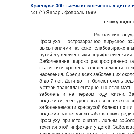
Краснуха: 300 тысяч искалеченных детей 
№1 (1) Январь-февраль 1999
Почему надо 
Российский госуд
Краснуха - острозаразное вирусное за
высыпаниями на коже, слабовыраженны
путей и увеличенными периферическими 
Заболевание широко распространено ка
статистики уровень заболеваемости кол
населения. Среди всех заболевших около
3 до 7 лет. Дети до 1 г. болеют очень ре
матери трансплацентарно. Но если мать 
заболеть и на первом году жизни. За
подъемам, и ее уровень повышается чер
заболеваемости краснухой болеют почти 
подъема растет число заболевших среди 
Краснуху принято считать легким забо
течения этой инфекции у детей. Заболев
течением (нередко протекает с длительн