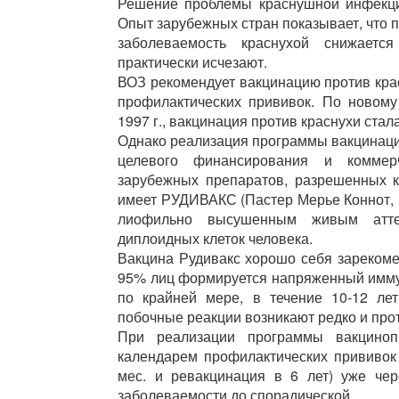
Решение проблемы краснушной инфекци
Опыт зарубежных стран показывает, что 
заболеваемость краснухой снижаетс
практически исчезают.
ВОЗ рекомендует вакцинацию против кра
профилактических прививок. По новому
1997 г., вакцинация против краснухи стал
Однако реализация программы вакцинации
целевого финансирования и коммерч
зарубежных препаратов, разрешенных 
имеет РУДИВАКС (Пастер Мерье Коннот, 
лиофильно высушенным живым атте
диплоидных клеток человека.
Вакцина Рудивакс хорошо себя зарекоме
95% лиц формируется напряженный имму
по крайней мере, в течение 10-12 лет
побочные реакции возникают редко и прот
При реализации программы вакцинопр
календарем профилактических прививок 
мес. и ревакцинация в 6 лет) уже че
заболеваемости до спорадической.