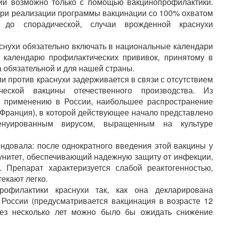
и возможно только с помощью вакцинопрофилактики.
при реализации программы вакцинации со 100% охватом
я до спорадической, случаи врожденной краснухи
снухи обязательно включать в национальные календари
 календарю профилактических прививок, принятому в
а обязательной и для нашей страны.
 против краснухи задерживается в связи с отсутствием
еской вакцины отечественного производства. Из
к применению в России, наибольшее распространение
Франция), в которой действующее начало представлено
нуированным вирусом, выращенным на культуре
ндовала: после однократного введения этой вакцины у
нитет, обеспечивающий надежную защиту от инфекции,
. Препарат характеризуется слабой реактогенностью,
екают легко.
офилактики краснухи так, как она декларирована
России (предусматривается вакцинация в возрасте 12
рез несколько лет можно было бы ожидать снижение