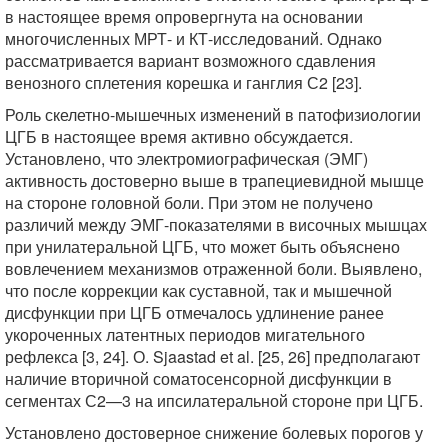
в настоящее время опровергнута на основании
многочисленных МРТ- и КТ-исследований. Однако
рассматривается вариант возможного сдавления
венозного сплетения корешка и ганглия С2 [23].
Роль скелетно-мышечных изменений в патофизиологии
ЦГБ в настоящее время активно обсуждается.
Установлено, что электромиографическая (ЭМГ)
активность достоверно выше в трапециевидной мышце
на стороне головной боли. При этом не получено
различий между ЭМГ-показателями в височных мышцах
при унилатеральной ЦГБ, что может быть объяснено
вовлечением механизмов отраженной боли. Выявлено,
что после коррекции как суставной, так и мышечной
дисфункции при ЦГБ отмечалось удлинение ранее
укороченных латентных периодов мигательного
рефлекса [3, 24]. О. Sjaastad et al. [25, 26] предполагают
наличие вторичной соматосенсорной дисфункции в
сегментах С2—3 на ипсилатеральной стороне при ЦГБ.
Установлено достоверное снижение болевых порогов у