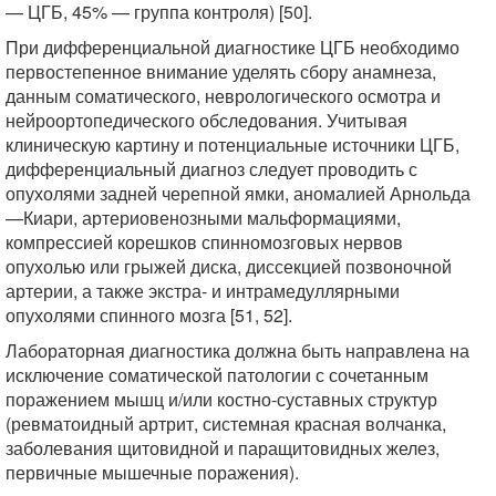
— ЦГБ, 45% — группа контроля) [50].
При дифференциальной диагностике ЦГБ необходимо
первостепенное внимание уделять сбору анамнеза,
данным соматического, неврологического осмотра и
нейроортопедического обследования. Учитывая
клиническую картину и потенциальные источники ЦГБ,
дифференциальный диагноз следует проводить с
опухолями задней черепной ямки, аномалией Арнольда
—Киари, артериовенозными мальформациями,
компрессией корешков спинномозговых нервов
опухолью или грыжей диска, диссекцией позвоночной
артерии, а также экстра- и интрамедуллярными
опухолями спинного мозга [51, 52].
Лабораторная диагностика должна быть направлена на
исключение соматической патологии с сочетанным
поражением мышц и/или костно-суставных структур
(ревматоидный артрит, системная красная волчанка,
заболевания щитовидной и паращитовидных желез,
первичные мышечные поражения).