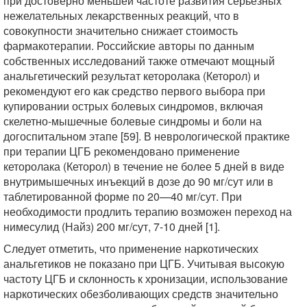
при достоверно меньшей частоте развития серьезных
нежелательных лекарственных реакций, что в
совокупности значительно снижает стоимость
фармакотерапии. Российские авторы по данным
собственных исследований также отмечают мощный
анальгетический результат кеторолака (Кеторол) и
рекомендуют его как средство первого выбора при
купировании острых болевых синдромов, включая
скелетно-мышечные болевые синдромы и боли на
догоспитальном этапе [59]. В неврологической практике
при терапии ЦГБ рекомендовано применение
кеторолака (Кеторол) в течение не более 5 дней в виде
внутримышечных инъекций в дозе до 90 мг/сут или в
таблетированной форме по 20—40 мг/сут. При
необходимости продлить терапию возможен переход на
нимесулид (Найз) 200 мг/сут, 7-10 дней [1].
Следует отметить, что применение наркотических
анальгетиков не показано при ЦГБ. Учитывая высокую
частоту ЦГБ и склонность к хронизации, использование
наркотических обезболивающих средств значительно