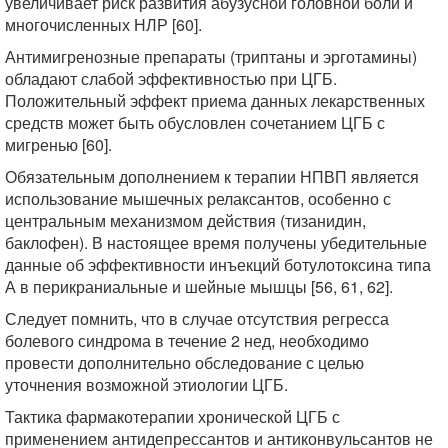
увеличивает риск развития абузусной головной боли и
многочисленных НЛР [60].
Антимигренозные препараты (триптаны и эрготамины)
обладают слабой эффективностью при ЦГБ.
Положительный эффект приема данных лекарственных
средств может быть обусловлен сочетанием ЦГБ с
мигренью [60].
Обязательным дополнением к терапии НПВП является
использование мышечных релаксантов, особенно с
центральным механизмом действия (тизанидин,
баклофен). В настоящее время получены убедительные
данные об эффективности инъекций ботулотоксина типа
А в перикраниальные и шейные мышцы [56, 61, 62].
Следует помнить, что в случае отсутствия регресса
болевого синдрома в течение 2 нед, необходимо
провести дополнительно обследование с целью
уточнения возможной этиологии ЦГБ.
Тактика фармакотерапии хронической ЦГБ с
применением антидепрессантов и антиконвульсантов не