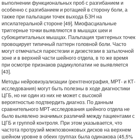
выполнении функциональных проб с разгибанием и
особенно с разгибанием и ротацией в сторону боли, а
также при пальпации точек выхода БЗН на
ипсилатеральной стороне [49]. Миофасциальные
триггерные точки выявляются в мышцах шеи и
субокципитальных мышцах. Пальпация триггерных точек
провоцирует типичный паттерн головной боли. Часто
могут отмечаться парестезии и дизестезии в затылочной
зоне и в верхней части шейного отдела, в то же время
при осмотре признаков радикулопатии не выявляется
[43].
Методы нейровизуализации (рентгенография, МРТ- и КТ-
исследования) могут быть полезны в ходе диагностики
ЦГБ, но ни один из них не может с высокой
вероятностью подтвердить диагноз. По данным
сравнительного МРТ-исследования шейного отдела не
было выявлено значимых различий между пациентами с
ЦГБ и группой контроля. При этом указывается, что
частота протрузий межпозвонковых дисков на верхнем
шейном уровне в обеих группах была одинакова (45,5%