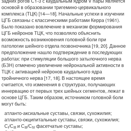
задних рогов С1-3 с каудальным ядром V пары является
основой в образовании тригемино-цервикального
комплекса (ТЦК) [14—18]. Начальные успехи в изучении
ЦГБ связаны с классическими работами Керра (1961).
Было показано вовлечение в механизм формирования
ЦГБ нейронов ТЦК, что позволяло объяснить
возможность возникновения головной боли при
патологии шейного отдела позвоночника [19, 20]. Данное
предположение нашло подтверждение в последующих
работах: при стимуляции большого затылочного нерва
(БЗН) отмечено увеличение нейрональной активности в
ТЦК с активацией нейронов каудального ядра
тройничного нерва [17, 18]. В настоящее время
считается, что изменения в структурах, получающих
иннервацию от первых трех шейных сегментов, лежат в
основе ЦГБ. Таким образом, источником головной боли
могут быть:
атланто-аксиальные суставы, связки, сухожилия;
атланто-окципитальные суставы, связки, сухожилия;
С
/С
и С
/С
фасетчатые суставы;
I
III
III
IV