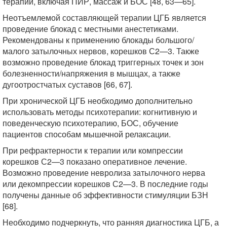
терапии, включая ПИР, массаж и БОС [48, 63—65].
Неотъемлемой составляющей терапии ЦГБ является
проведение блокад с местными анестетиками.
Рекомендованы к применению блокады большого/
малого затылочных нервов, корешков С2—3. Также
возможно проведение блокад триггерных точек и зон
болезненности/напряжения в мышцах, а также
дугоотростчатых суставов [66, 67].
При хронической ЦГБ необходимо дополнительно
использовать методы психотерапии: когнитивную и
поведенческую психотерапию, БОС, обучение
пациентов способам мышечной релаксации.
При рефрактерности к терапии или компрессии
корешков С2—3 показано оперативное лечение.
Возможно проведение невролиза затылочного нерва
или декомпрессии корешков С2—3. В последние годы
получены данные об эффективности стимуляции БЗН
[68].
Необходимо подчеркнуть, что ранняя диагностика ЦГБ, а