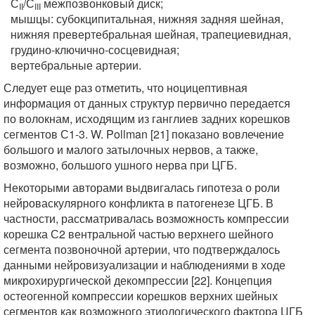
С
/С
межпозвонковый диск;
II
III
мышцы: субокципитальная, нижняя задняя шейная,
нижняя превертебральная шейная, трапециевидная,
грудино-ключично-сосцевидная;
вертебральные артерии.
Следует еще раз отметить, что ноцицептивная
информация от данных структур первично передается
по волокнам, исходящим из ганглиев задних корешков
сегментов С1-3. W. Pollman [21] показано вовлечение
большого и малого затылочных нервов, а также,
возможно, большого ушного нерва при ЦГБ.
Некоторыми авторами выдвигалась гипотеза о роли
нейроваскулярного конфликта в патогенезе ЦГБ. В
частности, рассматривалась возможность компрессии
корешка С2 вентральной частью верхнего шейного
сегмента позвоночной артерии, что подтверждалось
данными нейровизуализации и наблюдениями в ходе
микрохирургической декомпрессии [22]. Концепция
остеогенной компрессии корешков верхних шейных
сегментов как возможного этиологического фактора ЦГБ