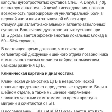
капсулы дугоотростчатых суставов Сп-ш. P. Dreytus [40],
используя аналогичный дизайн исследования, показал
возможность провоцирования унилатеральной боли в
верхней части шеи и затылочной области при
стимуляции атланто-аксиальных и атланто-затылочных
суставов. Вовлечение дугоотростчатых суставов при
ЦГБ доказывается эффективностью локальных блокад в
50—53% случаев.
В настоящее время доказано, что сочетание
сегментарной дисфункции шейного отдела позвоночника
и мышечного спазма является нейроанатомическим
базисом развития ЦГБ.
Клиническая картина и диагностика
Клиническая диагностика ЦГБ в неврологической
практике представляет определенные трудности. Боли в
шейном отделе, а также мышечное напряжение
являются частыми симптомами во время приступа
мигрени и сочетаются с ГБН.
В исследовании J. Blau et al. [41] указывается, что 67%