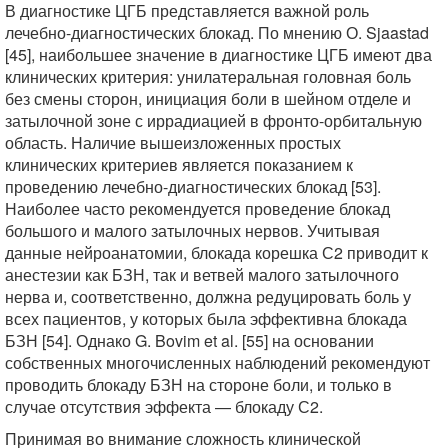
В диагностике ЦГБ представляется важной роль
лечебно-диагностических блокад. По мнению О. Sjaastad
[45], наибольшее значение в диагностике ЦГБ имеют два
клинических критерия: унилатеральная головная боль
без смены сторон, инициация боли в шейном отделе и
затылочной зоне с иррадиацией в фронто-орбитальную
область. Наличие вышеизложенных простых
клинических критериев является показанием к
проведению лечебно-диагностических блокад [53].
Наиболее часто рекомендуется проведение блокад
большого и малого затылочных нервов. Учитывая
данные нейроанатомии, блокада корешка С2 приводит к
анестезии как БЗН, так и ветвей малого затылочного
нерва и, соответственно, должна редуцировать боль у
всех пациентов, у которых была эффективна блокада
БЗН [54]. Однако G. Bovim et al. [55] на основании
собственных многочисленных наблюдений рекомендуют
проводить блокаду БЗН на стороне боли, и только в
случае отсутствия эффекта — блокаду С2.
Принимая во внимание сложность клинической