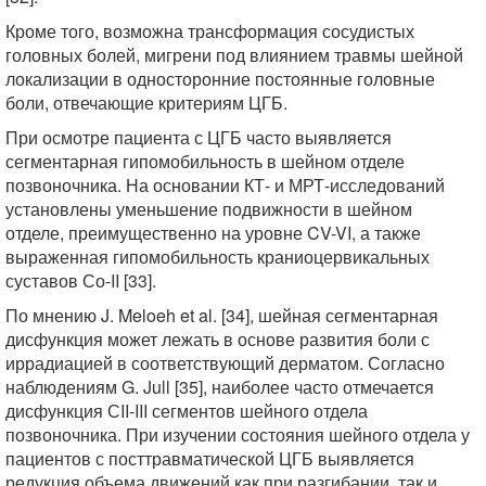
Кроме того, возможна трансформация сосудистых
головных болей, мигрени под влиянием травмы шейной
локализации в односторонние постоянные головные
боли, отвечающие критериям ЦГБ.
При осмотре пациента с ЦГБ часто выявляется
сегментарная гипомобильность в шейном отделе
позвоночника. На основании КТ- и МРТ-исследований
установлены уменьшение подвижности в шейном
отделе, преимущественно на уровне CV-VI, а также
выраженная гипомобильность краниоцервикальных
суставов Со-II [33].
По мнению J. Meloeh et al. [34], шейная сегментарная
дисфункция может лежать в основе развития боли с
иррадиацией в соответствующий дерматом. Согласно
наблюдениям G. Jull [35], наиболее часто отмечается
дисфункция СII-III сегментов шейного отдела
позвоночника. При изучении состояния шейного отдела у
пациентов с посттравматической ЦГБ выявляется
редукция объема движений как при разгибании, так и