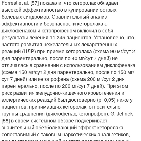
Forrest et al. [57] показали, что кеторолак обладает
высокой эффективностью в купировании острых
болевых синдромов. Сравнительный анализ
эффективности и безопасности кеторолака с
диклофенаком и кетопрофеном включил в себя
результаты лечения 11 245 пациентов. Установлено, что
частота развития нежелательных лекарственных
реакций (НЛР) при приеме кеторолака (схема 90 мг/сут 2
дня парентерально, после по 40 мг/сут 7 дней) не
отличалась в сравнении с использованием диклофенака
(схема 150 мг/сут 2 дня парентерально, после по 150 мг/
сут 7 дней) или кетопрофена (схема 200 мг/сут 2 дня
парентерально, после по 200 мг/сут 7 дней). При этом
риск развития желудочно-кишечного кровотечения и
аллергических реакций был достоверно (р=0,05) ниже у
пациентов, принимавших кеторолак, относительно
группы сравнения (диклофенак, кетопрофен). G. Jelinek
[58] в своем системном обзоре подчеркивает
значительный обезболивающий эффект кеторолака,
сопоставимый с таковым наркотических анальгетиков,