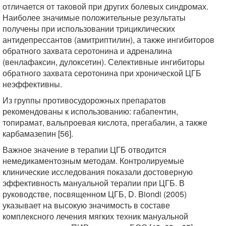
отличается от таковой при других болевых синдромах.
Наиболее значимые положительные результаты
получены при использовании трициклических
антидепрессантов (амитриптилин), а также ингибиторов
обратного захвата серотонина и адреналина
(венлафаксин, дулоксетин). Селективные ингибиторы
обратного захвата серотонина при хронической ЦГБ
неэффективны.
Из группы противосудорожных препаратов
рекомендованы к использованию: габапентин,
топирамат, вальпроевая кислота, прегабалин, а также
карбамазепин [56].
Важное значение в терапии ЦГБ отводится
немедикаментозным методам. Контролируемые
клинические исследования показали достоверную
эффективность мануальной терапии при ЦГБ. В
руководстве, посвященном ЦГБ, D. Biondi (2005)
указывает на высокую значимость в составе
комплексного лечения мягких техник мануальной