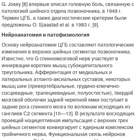
G. Josey [8] впервые описал головную боль, связанную с
патологией шейного отдела позвоночника, в 1949 г.
Термин ЦГБ, а также диагностические критерии были
предложены О. Sjaastad et al. в 1983 г. [9].
Нейроанатомия и патофизиология
Основу нейроанатомии ЦГБ составляют патологические
изменения в верхних шейных сегментах позвоночника.
Известно, что G спинномозговой нерв участвует в
иннервации коротких мышц субокципитального
треугольника. Афферентация от медиальных и
латеральных атланто-аксиальных суставов, некоторых
мышц шеи (превертебральные, грудино-ключично-
сосцевидные, трапециевидные, полуостистые), твердой
мозговой оболочки задней черепной ямки поступает в
задние рога спинного мозга по волокнам исходящих из
ганглиев С2 сегмента [10—13]. В результате восходящих
проекций ноцицептивная импульсация с верхних трех
шейных сегментов конвергирует с ядерным комплексом
тройничного нерва. Функциональная связь нейронов