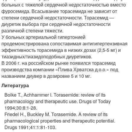
больных с тяжелой сердечной недостаточностью вместо
фуросемида. Всасывание торасемида не зависит от
степени сердечной недостаточности. Торасемид —
диуретик выбора при сердечной недостаточности
различной степени тяжести.
У больных артериальной гипертонией
продемонстрирована сопоставимая антигипертензивная
эффективность торасемида в низких дозах (2,5-5 мг) и
тиазидных/тиазидоподобных диуретиков.
В 2006 г. на российском рынке появился торасемид
производства компании «Плива Хрватска д.о.о.» под
названием диувер в дозировке 5 и 10 мг.
Литература
Bolke T., Achhammer I. Torasemide: review of its
pharmacology and therapeutic use. Drugs of Today
1994;30:8:1-28.
Friedel H., Buckley M. Torasemide. A review of its
pharmacological properties and therapeutic potential.
Drugs 1991;41:1:81-103.