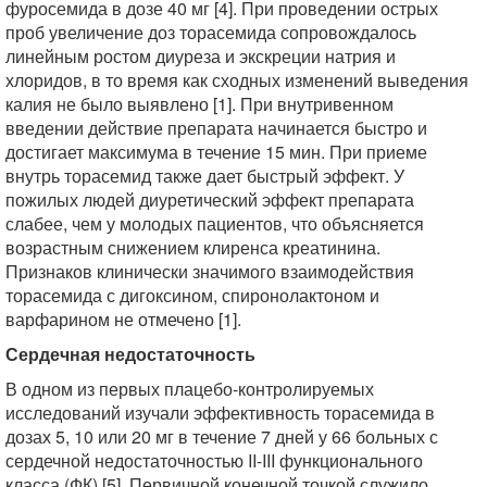
фуросемида в дозе 40 мг [4]. При проведении острых
проб увеличение доз торасемида сопровождалось
линейным ростом диуреза и экскреции натрия и
хлоридов, в то время как сходных изменений выведения
калия не было выявлено [1]. При внутривенном
введении действие препарата начинается быстро и
достигает максимума в течение 15 мин. При приеме
внутрь торасемид также дает быстрый эффект. У
пожилых людей диуретический эффект препарата
слабее, чем у молодых пациентов, что объясняется
возрастным снижением клиренса креатинина.
Признаков клинически значимого взаимодействия
торасемида с дигоксином, спиронолактоном и
варфарином не отмечено [1].
Сердечная недостаточность
В одном из первых плацебо-контролируемых
исследований изучали эффективность торасемида в
дозах 5, 10 или 20 мг в течение 7 дней у 66 больных с
сердечной недостаточностью II-III функционального
класса (ФК) [5]. Первичной конечной точкой служило