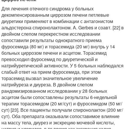
Для лечения отечного синдрома у больных
декомпенсированным циррозом печени петлевые
диуретики применяют в комбинации с антагонистом
альдостерона спиронолактоном. A. Gerbes и соавт. [22] в
двойном слепом перекрестном исследовании
сопоставили результаты однократного приема
фуросемида (80 мг) и торасемида (20 мг) внутрь у 14
больных циррозом печени и асцитом. Торасемид
превосходил фуросемид по диуретической и
натрийуретической активности. У 5 больных наблюдался
слабый ответ на прием фуросемида, при этом
торасемид вызвал значительное увеличение
натрийуреза и диуреза. В двойном слепом
рандомизированном исследовании у 28 больных
асцитом были сопоставлены результаты 6-недельной
терапии торасемидом (20 мг/сут) и фуросемидом (50 мг/
сут) [23]. Все пациенты получали спиронолактон (200 мг/
сут). Оба препарата оказывали сопоставимое влияние
на массу тела, диурез и экскрецию мочевой кислоты,
натрия и хлоридов, в то время как экскреция калия,