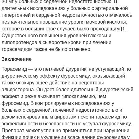
20 мг у больных с сердечной недостаточностью. В
длительных исследованиях у больных с артериальной
гипертонией и сердечной недостаточностью отмечалось
незначительное повышение уровня мочевой кислоты,
которое в большинстве случаев было преходящим [1].
Существенного повышения уровней глюкозы и
липопротеидов в сыворотке крови при лечении
торасемидом также не было отмечено.
Заключение
Торасемид — это петлевой диуретик, не уступающий по
диуретическому эффекту фуросемиду, оказывающий
также блокирующее действие на рецепторы
альдостерона. Он дает более длительный диуретический
эффект и реже вызывает гипокалиемию, чем
фуросемид. В контролируемых исследованиях у
больных с сердечной, почечной недостаточностью и
декомпенсированным циррозом печени торасемид по
эффективности и безопасности не уступал фуросемиду.
Препарат может успешно применяться при нарушении
функции почек и ухудшении всасывания фуросемида у