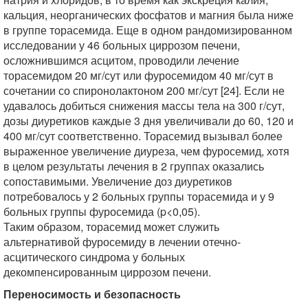
кальция, неорганических фосфатов и магния была ниже
в группе торасемида. Еще в одном рандомизированном
исследовании у 46 больных циррозом печени,
осложнившимся асцитом, проводили лечение
торасемидом 20 мг/сут или фуросемидом 40 мг/сут в
сочетании со спиронолактоном 200 мг/сут [24]. Если не
удавалось добиться снижения массы тела на 300 г/сут,
дозы диуретиков каждые 3 дня увеличивали до 60, 120 и
400 мг/сут соответственно. Торасемид вызывал более
выраженное увеличение диуреза, чем фуросемид, хотя
в целом результаты лечения в 2 группах оказались
сопоставимыми. Увеличение доз диуретиков
потребовалось у 2 больных группы торасемида и у 9
больных группы фуросемида (p<0,05).
Таким образом, торасемид может служить
альтернативой фуросемиду в лечении отечно-
асцитического синдрома у больных
декомпенсированным циррозом печени.
Переносимость и безопасность