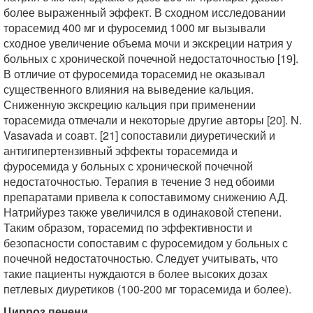
более выраженный эффект. В сходном исследовании
торасемид 400 мг и фуросемид 1000 мг вызывали
сходное увеличение объема мочи и экскреции натрия у
больных с хронической почечной недостаточностью [19].
В отличие от фуросемида торасемид не оказывал
существенного влияния на выведение кальция.
Сниженную экскрецию кальция при применении
торасемида отмечали и некоторые другие авторы [20]. N.
Vasavada и соавт. [21] сопоставили диуретический и
антигипертензивный эффекты торасемида и
фуросемида у больных с хронической почечной
недостаточностью. Терапия в течение 3 нед обоими
препаратами привела к сопоставимому снижению АД.
Натрийурез также увеличился в одинаковой степени.
Таким образом, торасемид по эффективности и
безопасности сопоставим с фуросемидом у больных с
почечной недостаточностью. Следует учитывать, что
такие пациенты нуждаются в более высоких дозах
петлевых диуретиков (100-200 мг торасемида и более).
Цирроз печени