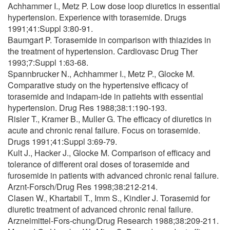
Achhammer I., Metz P. Low dose loop diuretics in essential
hypertension. Experience with torasemide. Drugs
1991;41:Suppl 3:80-91.
Baumgart P. Torasemide in comparison with thiazides in
the treatment of hypertension. Cardiovasc Drug Ther
1993;7:Suppl 1:63-68.
Spannbrucker N., Achhammer I., Metz P., Glocke M.
Comparative study on the hypertensive efficacy of
torasemide and indapam-ide in patiehts with essential
hypertension. Drug Res 1988;38:1:190-193.
Risler T., Kramer B., Muller G. The efficacy of diuretics in
acute and chronic renal failure. Focus on torasemide.
Drugs 1991;41:Suppl 3:69-79.
Kult J., Hacker J., Glocke M. Comparison of efficacy and
tolerance of different oral doses of torasemide and
furosemide in patients with advanced chronic renal failure.
Arznt-Forsch/Drug Res 1998;38:212-214.
Clasen W., Khartabil T., Imm S., Kindler J. Torasemid for
diuretic treatment of advanced chronic renal failure.
Arzneimittel-Fors-chung/Drug Research 1988;38:209-211.