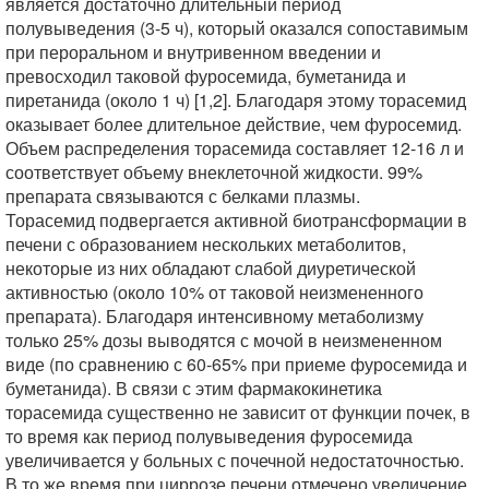
является достаточно длительный период
полувыведения (3-5 ч), который оказался сопоставимым
при пероральном и внутривенном введении и
превосходил таковой фуросемида, буметанида и
пиретанида (около 1 ч) [1,2]. Благодаря этому торасемид
оказывает более длительное действие, чем фуросемид.
Объем распределения торасемида составляет 12-16 л и
соответствует объему внеклеточной жидкости. 99%
препарата связываются с белками плазмы.
Торасемид подвергается активной биотрансформации в
печени с образованием нескольких метаболитов,
некоторые из них обладают слабой диуретической
активностью (около 10% от таковой неизмененного
препарата). Благодаря интенсивному метаболизму
только 25% дозы выводятся с мочой в неизмененном
виде (по сравнению с 60-65% при приеме фуросемида и
буметанида). В связи с этим фармакокинетика
торасемида существенно не зависит от функции почек, в
то время как период полувыведения фуросемида
увеличивается у больных с почечной недостаточностью.
В то же время при циррозе печени отмечено увеличение