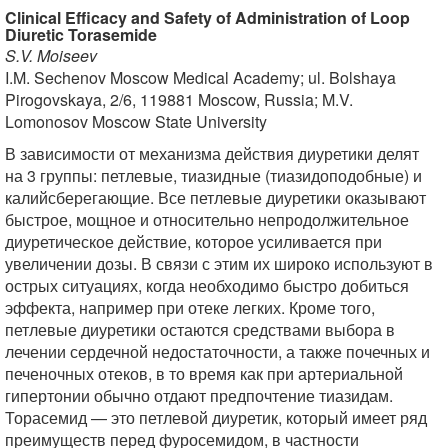
Clinical Efficacy and Safety of Administration of Loop
Diuretic Torasemide
S.V. Moiseev
I.M. Sechenov Moscow Medical Academy; ul. Bolshaya
Pirogovskaya, 2/6, 119881 Moscow, Russia; M.V.
Lomonosov Moscow State University
В зависимости от механизма действия диуретики делят
на 3 группы: петлевые, тиазидные (тиазидоподобные) и
калийсберегающие. Все петлевые диуретики оказывают
быстрое, мощное и относительно непродолжительное
диуретическое действие, которое усиливается при
увеличении дозы. В связи с этим их широко используют в
острых ситуациях, когда необходимо быстро добиться
эффекта, например при отеке легких. Кроме того,
петлевые диуретики остаются средствами выбора в
лечении сердечной недостаточности, а также почечных и
печеночных отеков, в то время как при артериальной
гипертонии обычно отдают предпочтение тиазидам.
Торасемид — это петлевой диуретик, который имеет ряд
преимуществ перед фуросемидом, в частности