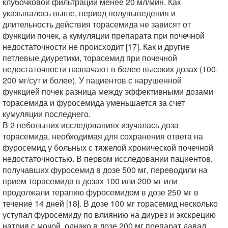
клубочковой фильтрации менее 20 мл/мин. Как
указывалось выше, период полувыведения и
длительность действия торасемида не зависят от
функции почек, а кумуляции препарата при почечной
недостаточности не происходит [17]. Как и другие
петлевые диуретики, торасемид при почечной
недостаточности назначают в более высоких дозах (100-
200 мг/сут и более). У пациентов с нарушенной
функцией почек разница между эффективными дозами
торасемида и фуросемида уменьшается за счет
кумуляции последнего.
В 2 небольших исследованиях изучалась доза
торасемида, необходимая для сохранения ответа на
фуросемид у больных с тяжелой хронической почечной
недостаточностью. В первом исследовании пациентов,
получавших фуросемид в дозе 500 мг, переводили на
прием торасемида в дозах 100 или 200 мг или
продолжали терапию фуросемидом в дозе 250 мг в
течение 14 дней [18]. В дозе 100 мг торасемид несколько
уступал фуросемиду по влиянию на диурез и экскрецию
натрия с мочой, однако в дозе 200 мг препарат давал