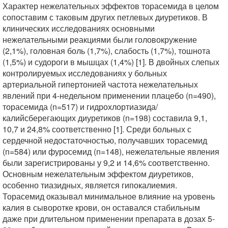
Характер нежелательных эффектов торасемида в целом
сопоставим с таковым других петлевых диуретиков. В
клинических исследованиях основными
нежелательными реакциями были головокружение
(2,1%), головная боль (1,7%), слабость (1,7%), тошнота
(1,5%) и судороги в мышцах (1,4%) [1]. В двойных слепых
контролируемых исследованиях у больных
артериальной гипертонией частота нежелательных
явлений при 4-недельном применении плацебо (n=490),
торасемида (n=517) и гидрохлортиазида/
калийсберегающих диуретиков (n=198) составила 9,1,
10,7 и 24,8% соответственно [1]. Среди больных с
сердечной недостаточностью, получавших торасемид
(n=584) или фуросемид (n=148), нежелательные явления
были зарегистрированы у 9,2 и 14,6% соответственно.
Основным нежелательным эффектом диуретиков,
особенно тиазидных, является гипокалиемия.
Торасемид оказывал минимальное влияние на уровень
калия в сыворотке крови, он оставался стабильным
даже при длительном применении препарата в дозах 5-