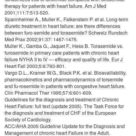
therapy for patients with heart failure. Am J Med
2001;111:7:513-520.
Spannheimer A., Muller K., Falkenstein P. et al. Long-term
diuretic treatment in heart failure: are there differences
between furo-semide and torasemide? Schweiz Rundsch
Med Prax 2002;91:37: 1467-1475.
Muller K., Gamba G., Jaquet F., Hess B. Torasemide vs.
furosemide in primary care patients with chronic heart
failure NYHA II to IV — efficacy and quality of life. Eur J
Heart Fail 2003;5:6:793-801.
Vargo D.L., Kramer W.G., Black P.K. et al. Bioavailiability,
pharmacokinetics and pharmacodynamics of torsemide
and fu-rosemide in patients with congestive heart failure.
Clin Pharmacol Ther 1995;57:6:601-609.
Guidelines for the diagnosis and treatment of Chronic
Heart Failure: full text (update 2005). The Task Force for
the diagnosis and treatment of CHF of the European
Society of Cardiology.
ACC/AHA 2005 Guideline Update for the Diagnosis and
Management of chronic heart Failure in the Adult.