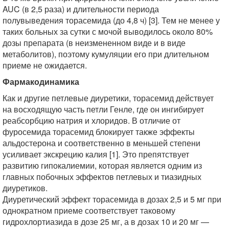
AUC (в 2,5 раза) и длительности периода
полувыведения торасемида (до 4,8 ч) [3]. Тем не менее у
таких больных за сутки с мочой выводилось около 80%
дозы препарата (в неизмененном виде и в виде
метаболитов), поэтому кумуляции его при длительном
приеме не ожидается.
Фармакодинамика
Как и другие петлевые диуретики, торасемид действует
на восходящую часть петли Генле, где он ингибирует
реабсорбцию натрия и хлоридов. В отличие от
фуросемида торасемид блокирует также эффекты
альдостерона и соответственно в меньшей степени
усиливает экскрецию калия [1]. Это препятствует
развитию гипокалиемии, которая является одним из
главных побочных эффектов петлевых и тиазидных
диуретиков.
Диуретический эффект торасемида в дозах 2,5 и 5 мг при
однократном приеме соответствует таковому
гидрохлортиазида в дозе 25 мг, а в дозах 10 и 20 мг —