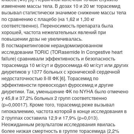
изменение массы тела. В дозах 10 и 20 мг торасемид
вызывал статистически значимое снижение массы тела
по сравнению с плацебо (на 1,62 и 1,30 кг
соответственно). Переносимость препарата была
хорошей, частота нежелательных явлений при
повышении дозы не увеличивалась.
В постмаркетинговом нерандомизированном
исследовании TORIC (TORasemide In Congestive heart
failure) сравнивали эффективность и безопасность
торасемида 10 мг/сут и фуросемида 40 мг/сут или других
диуретиков у 1377 больных с хронической сердечной
недостаточностью II-III ФК [6]. Торасемид по
эффективности превосходил фуросемид и другие
диуретики. Так, уменьшение ФК по NYHA было отмечено
у 45,8 и 37,2% больных 2 групп соответственно
(p=0,00017). Кроме того, торасемид реже вызывал
гипокалиемию, частота которой в конце исследования в
2 группах составила 12,9 и 17,9% (p=0,013).
Неожиданным результатом исследования явилась
более низкая смертность в группе торасемида (2,2%