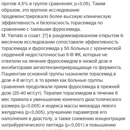
против 4,5% в группе сравнения; p<0,05). Таким
образом, это крупное исследование
продемонстрировало более высокую клиническую
эффективность и безопасность торасемида по
сравнению с таковыми фуросемида.
M. Yamato и соавт. [7] в рандомизированном открытом 6-
месячном исследовании сопоставили эффективность
торасемида и фуросемида у 50 больных с хронической
сердечной недостаточностью II-III ФК, которые не
ответили на лечение фуросемидом в низкой дозе и
ингибиторами ангиотензинпревращающе-го фермента.
Пациентам основной группы назначили торасемид в
дозе 4-8 мг/сут, в то время как больные группы
сравнения продолжали прием фуросемида в прежней
дозе (20-40 мг/сут). Терапия торасемидом в течение 6
мес привела к уменьшению конечного диастолического
размера (p<0,005) и индекса массы миокарда левого
желудочка (p<0,005), улучшению параметров его
наполнения в диастолу, а также снижению концентрации
натрийуретического пептида (p<0,001) и повышению