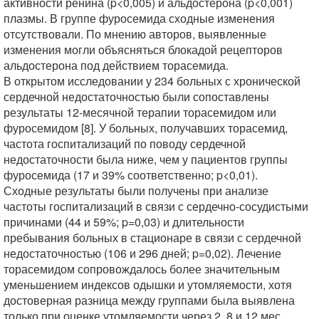
активности ренина (p<0,005) и альдостерона (p<0,001)
плазмы. В группе фуросемида сходные изменения
отсутствовали. По мнению авторов, выявленные
изменения могли объясняться блокадой рецепторов
альдостерона под действием торасемида.
В открытом исследовании у 234 больных с хронической
сердечной недостаточностью были сопоставлены
результаты 12-месячной терапии торасемидом или
фуросемидом [8]. У больных, получавших торасемид,
частота госпитализаций по поводу сердечной
недостаточности была ниже, чем у пациентов группы
фуросемида (17 и 39% соответственно; p<0,01).
Сходные результаты были получены при анализе
частоты госпитализаций в связи с сердечно-сосудистыми
причинами (44 и 59%; p=0,03) и длительности
пребывания больных в стационаре в связи с сердечной
недостаточностью (106 и 296 дней; p=0,02). Лечение
торасемидом сопровождалось более значительным
уменьшением индексов одышки и утомляемости, хотя
достоверная разница между группами была выявлена
только при оценке утомляемости через 2, 8 и 12 мес.