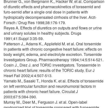
Brunner G., von Bergmann K., Hacker W. et al. Comparison
of diuretic effects and pharmacokinetics of torasemid and
furo-semid after a single oral dose in patients with
hydropically decompensated cirrhosis of the liver. Arzt-
Forsch / Drug Res 1998;38:176-179.
Reyes A. Effects of diuretics on outputs and flows or urine
and urinary solutes in healthy subjects. Drugs
1991;41:Suppl 3:35-59.
Patterson J., Adams K., Applefeld M. et al. Oral torsemide
in patients with chronic congestive heart failure: effects on
body weight, edema, and electrolyte excretion. Torsemide
Investigators Group. Pharmacotherapy 1994;14:5:514-521.
Cosin J., Diez J. and TORIC investigators. Torasemide in
chronic heart failure: results of the TORIC study. Eur J
Heart Fail 2002;4:4:507-513.
Yamato M., Sasaki T., Honda K. et al. Effects of torasemide
on left ventricular function and neurohumoral factors in
patients with chronic heart failure. Circulat J
2003;67:5:384-390.
Murray M., Deer M., Ferguson J. et al. Open-label
randomized trial of torsemide compared with furosemide