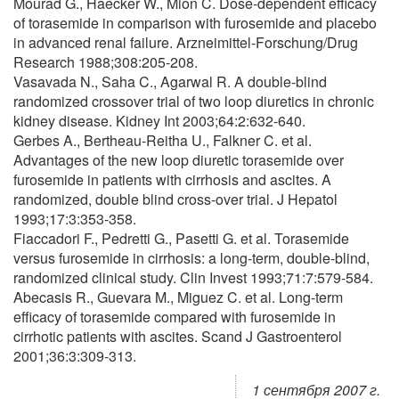
Mourad G., Haecker W., Mion C. Dose-dependent efficacy
of torasemide in comparison with furosemide and placebo
in advanced renal failure. Arzneimittel-Forschung/Drug
Research 1988;308:205-208.
Vasavada N., Saha C., Agarwal R. A double-blind
randomized crossover trial of two loop diuretics in chronic
kidney disease. Kidney Int 2003;64:2:632-640.
Gerbes A., Bertheau-Reitha U., Falkner C. et al.
Advantages of the new loop diuretic torasemide over
furosemide in patients with cirrhosis and ascites. A
randomized, double blind cross-over trial. J Hepatol
1993;17:3:353-358.
Fiaccadori F., Pedretti G., Pasetti G. et al. Torasemide
versus furosemide in cirrhosis: a long-term, double-blind,
randomized clinical study. Clin Invest 1993;71:7:579-584.
Abecasis R., Guevara M., Miguez C. et al. Long-term
efficacy of torasemide compared with furosemide in
cirrhotic patients with ascites. Scand J Gastroenterol
2001;36:3:309-313.
1 сентября 2007 г.