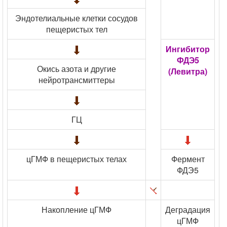
Эндотелиальные клетки сосудов
пещеристых тел
Ингибитор
ФДЭ5
Окись азота и другие
(Левитра)
нейротрансмиттеры
ГЦ
цГМФ в пещеристых телах
Фермент
ФДЭ5
Накопление цГМФ
Деградация
цГМФ