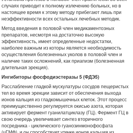
случаях приводит к полному излечению больных, но в
настоящее время к этому методу прибегают лишь при
неэффективности всех остальных лечебных методик.
Метод введения в половой член медикаментозных
препаратов, несмотря на достаточно высокую
эффективность, имеет определенные недостатки,
наиболее важным из которы является необходимость
осуществления болезненных уколов в половой член и
наличие таких осложнений, как приапизм (болезненная
длительная эрекция).
Ингибиторы фосфодиэстеразы 5 (ФДЭ5)
Расслабление гладкой мускулатуры сосудов пещеристых
тел во время эрекции зависит от обеспечения выхода
ионов кальция из гладкомышечных клеток. Этот процесс
преимущественно регулируется окисью азота, которая
активирует фермент гуанилатциклазу (ГЦ). Фермент ГЦ в
свою очередь увеличивает синтез вторичного
посредника - циклического гуанозинмонофосфата
(цГМФ), и он способствует утечке ионов кальция из