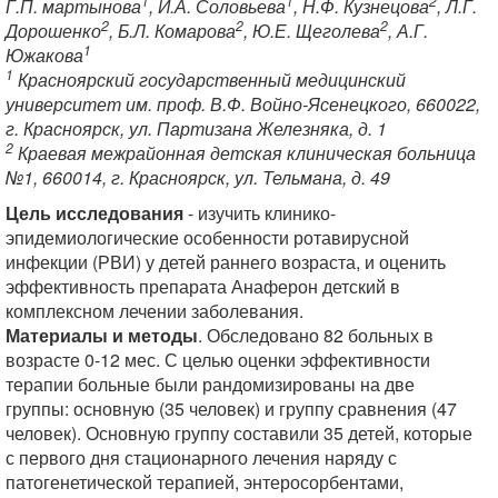
1
1
2
Г.П. мартынова
, И.А. Соловьева
, Н.Ф. Кузнецова
, Л.Г.
2
2
2
Дорошенко
, Б.Л. Комарова
, Ю.Е. Щеголева
, А.Г.
1
Южакова
1
Красноярский государственный медицинский
университет им. проф. В.Ф. Войно-Ясенецкого, 660022,
г. Красноярск, ул. Партизана Железняка, д. 1
2
Краевая межрайонная детская клиническая больница
№1, 660014, г. Красноярск, ул. Тельмана, д. 49
Цель исследования
- изучить клинико-
эпидемиологические особенности ротавирусной
инфекции (РВИ) у детей раннего возраста, и оценить
эффективность препарата Анаферон детский в
комплексном лечении заболевания.
Материалы и методы
. Обследовано 82 больных в
возрасте 0-12 мес. С целью оценки эффективности
терапии больные были рандомизированы на две
группы: основную (35 человек) и группу сравнения (47
человек). Основную группу составили 35 детей, которые
с первого дня стационарного лечения наряду с
патогенетической терапией, энтеросорбентами,