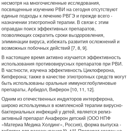
несмотря на многочисленные исследования,
посвященные изучению РВИ на сегодня отсутствуют
единые подходы к лечению РВГЭ и прежде всего -
назначении этиотропной терапии. В связи с этим
оправдан поиск эффективных препаратов,
позволяющих сократить сроки выздоровления,
элиминации вируса, избежать развития осложнений и
возможных побочных действий [7, 8, 9].
В настоящее время активно изучается эффективность
использования противовирусных препаратов при РВИ.
В частности, изучена эффективность Циклоферона,
Кипферона; также в качестве этиотропных средств могут
быть использованы оральные иммуноглобулиновые
препараты, Арбидол, Виферон [10, 11, 12].
Одним из отечественных индукторов интерферона,
широко используемых в комплексной терапии вирусно-
бактериальных инфекций у детей, является релиз-
активный препарат Анаферон детский (ООО НПФ
«Материа Медика Холдинг», Россия), форма выпуска -
таблетки для рассасывания [9, 13]. Препарат создан на