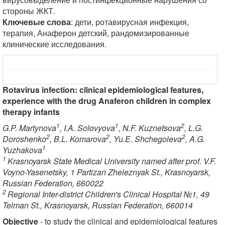
стороны ЖКТ.
Ключевые слова
: дети, ротавирусная инфекция,
терапия, Анаферон детский, рандомизированные
клинические исследования.
Rotavirus infection: clinical epidemiological features,
experience with the drug Anaferon children in complex
therapy infants
1
1
2
G.P. Martynova
, I.A. Solovyova
, N.F. Kuznetsova
, L.G.
2
2
2
Doroshenko
, B.L. Komarova
, Yu.E. Shchegoleva
, A.G.
1
Yuzhakova
1
Krasnoyarsk State Medical University named after prof. V.F.
Voyno-Yasenetsky, 1 Partizan Zheleznyak St., Krasnoyarsk,
Russian Federation, 660022
2
Regional Inter-district Children's Clinical Hospital №1, 49
Telman St., Krasnoyarsk, Russian Federation, 660014
Objective
- to study the clinical and epidemiological features