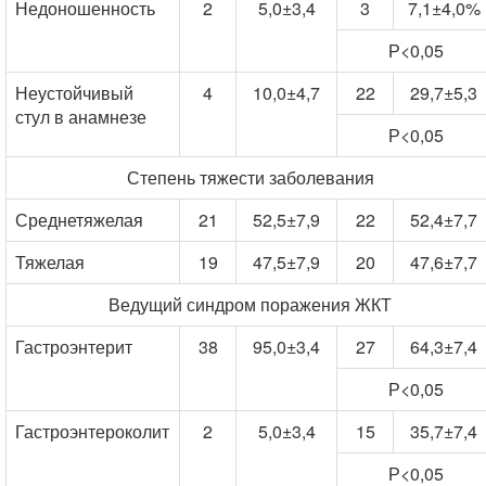
Недоношенность
2
5,0±3,4
3
7,1±4,0%
Р<0,05
Неустойчивый
4
10,0±4,7
22
29,7±5,3
стул в анамнезе
Р<0,05
Степень тяжести заболевания
Среднетяжелая
21
52,5±7,9
22
52,4±7,7
Тяжелая
19
47,5±7,9
20
47,6±7,7
Ведущий синдром поражения ЖКТ
Гастроэнтерит
38
95,0±3,4
27
64,3±7,4
Р<0,05
Гастроэнтероколит
2
5,0±3,4
15
35,7±7,4
Р<0,05