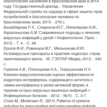
благополучия населения в Красноярском крае в 2014
году: Государственный доклад. - Управление
Федеральной службы по надзору в сфере защиты прав
потребителей и благополучия человека по
Красноярскому краю, 2015. - 276 с.
Бегайдарова Р.Х., Стариков Ю.Г., Изтелеуова А.М.,
Карагонысова А.М.
Современные подходы к лечению
вирусных инфекций у детей // Инфектология. Прил. -
2012. - Т. 4. - С. 48.
Ершов Ф.И., Романцов М.Г., Мельникова И.Ю
.
Антивирусные препараты в практике педиатра: справ.
практикующего врача. - М.: ГЭОТАР-Медиа, 2013. - 340
с.
Горелов А.В., Плоскирева А.А., Тхакушинова Н.Х.
Клинико-вирусологическая оценка эффективности
индуктора интерферона, содержащего антитела к
гамма-интерферону в релиз-активной форме, в
терапии острых вирусных кишечных инфекций //
Инфекционные болезни. - 2012. - №10. - С. 3-7.
Cross M., Mortensen R., Gill H
. Patterns of cytokine
induction by gram-positive and gram-negative probiotic