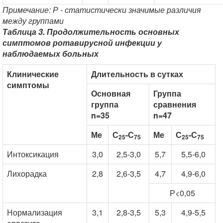
Примечание: Р - статистически значимые различия
между группами
Таблица 3. Продолжительность основных
симптомов ротавирусной инфекции у
наблюдаемых больных
Клинические
Длительность в сутках
симптомы
Основная
Группа
группа
сравнения
n=35
n=47
Ме
С
-С
Ме
С
-С
25
75
25
75
Интоксикация
3,0
2,5-3,0
5,7
5,5-6,0
Лихорадка
2,8
2,6-3,5
4,7
4,9-6,0
Р<0,05
Нормализация
3,1
2,8-3,5
5,3
4,9-5,5