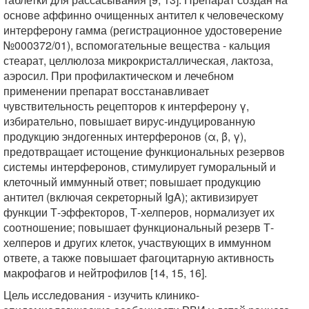
основе аффинно очищенных антител к человеческому
интерферону гамма (регистрационное удостоверение
№000372/01), вспомогательные вещества - кальция
стеарат, целлюлоза микрокристаллическая, лактоза,
аэросил. При профилактическом и лечебном
применении препарат восстанавливает
чувствительность рецепторов к интерферону γ,
избирательно, повышает вирус-индуцированную
продукцию эндогенных интерферонов (α, β, γ),
предотвращает истощение функциональных резервов
системы интерферонов, стимулирует гуморальный и
клеточный иммунный ответ; повышает продукцию
антител (включая секреторный IgA); активизирует
функции Т-эффекторов, Т-хелперов, нормализует их
соотношение; повышает функциональный резерв Т-
хелперов и других клеток, участвующих в иммунном
ответе, а также повышает фагоцитарную активность
макрофагов и нейтрофилов [14, 15, 16].
Цель исследования - изучить клинико-