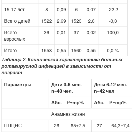
15-17 лет
8
0,09
6
0,07
-22,2
Всего детей
1522
2,69
1523
2,6
-3,3
Всего
36
0,01
37
0,02
100,0
взрослых
Итого
1558
0,55
1560
0,55
0,0 %
Таблица 2. Клиническая характеристика больных
ротавирусной инфекцией в зависимости от
возраст
Параметры
Дети 0-6 мес.
Дети 6-12 мес.
n=40 чел.
n=42 чел
Абс.
Р±mр%
Абс.
Р±mр%
Анамнез жизни
ППЦНС
26
65±7,5
27
64,3±7,4