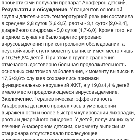
пробиотиками получали препарат Анаферон детский.
Результаты и обсуждение
. У пациентов основной
группы длительность температурной реакции составила
в среднем 2,8 суток [2,6-3,5], рвоты - 3,1 суток [2,0-2,4],
диарейного синдрома - 5,0 суток [4,7-6,0]. Кроме того, ни
в одном случае не было зарегистрировано
вирусовыделения при контрольном обследовании, а
неустойчивый стул к моменту выписки имел место лишь
у 10,2±5,8% детей. При этом в группе сравнения
отмечалось достоверно большая продолжительность
основных симптомов заболевания, к моменту выписки в
17,5±3,6% случаев сохранялись признаки
функциональных нарушений ЖКТ, а у 19,8±4,4% детей
имело место продолжающееся вирусовыделение.
Заключение
. Терапевтическая эффективность
Анаферона детского проявлялась в уменьшении
выраженности и более быстром купировании лихорадки,
рвоты и диарейного синдрома. У детей, получивших курс
лечения Анафероном детским, к моменту выписки из
стационара отсутствовало последующее
вирусовыделение и постинфекционные нарушения со