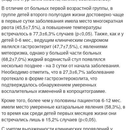
В отличие от больных первой возрастной группы, в
группе детей второго полугодия жизни достоверно чаще
в первые сутки заболевания имела место многократная
рвота (45,5±7,5%), а повышение температуры
встречалось в 77,3±6,3% случаев (р<0,05). Также, как и у
детей 0-6 мес., ведущим клиническим синдромом
являлся гастроэнтерит (47,7±7,5%), с явлениями
метеоризма, однако у большей части больных
(68,2±7,0%) жидкий водянистый стул появлялся
несколько позднее - на 3 сутки от начала заболевания.
Необходимо отметить, что в 27,3±6,7% заболевание
протекало в форме гастроэнтероколита, что
подтверждалось обнаружением умеренных
воспалительных изменений в копроцитограмме.
Кроме того, более чем у половины пациентов 6-12 мес.
имели место умеренные катаральные явления (58,3%), в
то время как среди детей первых месяцев жизни они
встречались лишь в 15,2% случаев (р<0,05).
С учетом выраженности клинических проявлений у