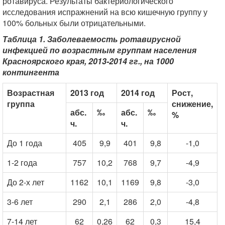
ротавируса. Результаты бактериологического
исследования испражнений на всю кишечную группу у
100% больных были отрицательными.
Таблица 1. Заболеваемость ротавирусной
инфекцией по возрастным группам населения
Красноярского края, 2013-2014 гг., на 1000
контингента
Возрастная
2013 год
2014 год
Рост,
группа
снижение,
абс.
‰
абс.
‰
%
ч.
ч.
До 1 года
405
9,9
401
9,8
-1,0
1-2 года
757
10,2
768
9,7
-4,9
До 2-х лет
1162
10,1
1169
9,8
-3,0
3-6 лет
290
2,1
286
2,0
-4,8
7-14 лет
62
0,26
62
0,3
15,4