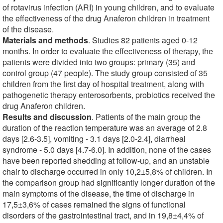
of rotavirus infection (ARI) in young children, and to evaluate
the effectiveness of the drug Anaferon children in treatment
of the disease.
Materials and methods
. Studies 82 patients aged 0-12
months. In order to evaluate the effectiveness of therapy, the
patients were divided into two groups: primary (35) and
control group (47 people). The study group consisted of 35
children from the first day of hospital treatment, along with
pathogenetic therapy enterosorbents, probiotics received the
drug Anaferon children.
Results and discussion
. Patients of the main group the
duration of the reaction temperature was an average of 2.8
days [2.6-3.5], vomiting - 3.1 days [2.0-2.4], diarrheal
syndrome - 5.0 days [4.7-6.0]. In addition, none of the cases
have been reported shedding at follow-up, and an unstable
chair to discharge occurred in only 10,2±5,8% of children. In
the comparison group had significantly longer duration of the
main symptoms of the disease, the time of discharge in
17,5±3,6% of cases remained the signs of functional
disorders of the gastrointestinal tract, and in 19,8±4,4% of