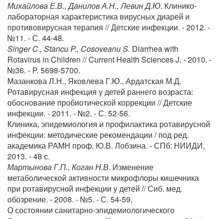
Михайлова Е.В., Данилов А.Н., Левин Д.Ю
. Клинико-
лабораторная характеристика вирусных диарей и
противовирусная терапия // Детские инфекции. - 2012. -
№11. - С. 44-48.
Singer C., Stancu P., Cosoveanu S.
Diarrhea with
Rotavirus in Children // Current Health Sciences J. - 2010. -
№36. - P. 5698-5700.
Мазанкова Л.Н., Яковлева Г.Ю., Ардатская М.Д.
Ротавирусная инфекция у детей раннего возраста:
обоснование пробиотической коррекции // Детские
инфекции. - 2011. - №2. - С. 52-56.
Клиника, эпидемиология и профилактика ротавирусной
инфекции: методические рекомендации / под ред.
академика РАМН проф. Ю.В. Лобзина. - СПб: НИИДИ,
2013. - 48 с.
Мартынова Г.П., Коган Н.В
. Изменение
метаболической активности микрофлоры кишечника
при ротавирусной инфекции у детей // Сиб. мед.
обозрение. - 2008. - №5. - С. 54-59.
О состоянии санитарно-эпидемиологического