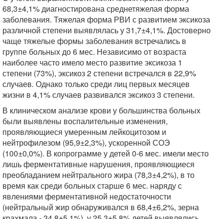
68,3±4,1% диагностирована среднетяжелая форма
заболевания. Тяжелая форма РВИ с развитием эксикоза
различной степени выявлялась у 31,7±4,1%. Достоверно
чаще тяжелые формы заболевания встречались в
группе больных до 6 мес. Независимо от возраста
наиболее часто имело место развитие эксикоза 1
степени (73%), эксикоз 2 степени встречался в 22,9%
случаев. Однако только среди лиц первых месяцев
жизни в 4,1% случаев развивался эксикоз 3 степени.
В клиническом анализе крови у большинства больных
были выявлены воспалительные изменения,
проявляющиеся умеренным лейкоцитозом и
нейтрофилезом (95,9±2,3%), ускоренной СОЭ
(100±0,0%). В копрограмме у детей 0-6 мес. имели место
лишь ферментативные нарушения, проявляющиеся
преобладанием нейтрального жира (78,3±4,2%), в то
время как среди больных старше 6 мес. наряду с
явлениями ферментативной недостаточности
(нейтральный жир обнаруживался в 68,4±6,2%, зерна
крахмала - 34,8±5,1%), у 25,3±5,8% детей выявлялись