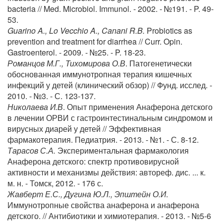
bacteria // Med. Microbiol. Immunol. - 2002. - №191. - P. 49-
53.
Guarino A., Lo Vecchio A., Canani R.B.
Probiotics as
prevention and treatment for diarrhea // Curr. Opin.
Gastroenterol. - 2009. - №25. - P. 18-23.
Романцов М.Г., Тихомирова О.В
. Патогенетически
обоснованная иммунотропная терапия кишечных
инфекций у детей (клинический обзор) // Фунд. исслед. -
2010. - №3. - С. 123-137.
Николаева И.В
. Опыт применения Анаферона детского
в лечении ОРВИ с гастроинтестинальным синдромом и
вирусных диарей у детей // Эффективная
фармакотерапия. Педиатрия. - 2013. - №1. - С. 8-12.
Тарасов С.А.
Экспериментальная фармакология
Анаферона детского: спектр противовирусной
активности и механизмы действия: автореф. дис. ... к.
м. н. - Томск, 2012. - 176 с.
Жавберт Е.С., Дугина Ю.Л., Эпштейн О.И
.
Иммунотропные свойства анаферона и анаферона
детского. // Антибиотики и химиотерапия. - 2013. - №5-6