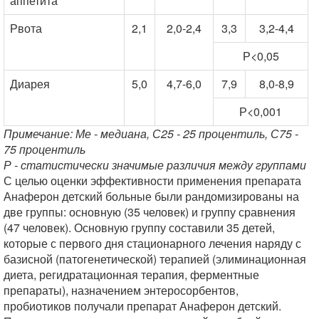
аппетита
Рвота
2,1
2,0-2,4
3,3
3,2-4,4
Р<0,05
Диарея
5,0
4,7-6,0
7,9
8,0-8,9
Р<0,001
Примечание: Ме - медиана, С25 - 25 процентиль, С75 -
75 процентиль
Р - статистически значимые различия между группами
С целью оценки эффективности применения препарата
Анаферон детский больные были рандомизированы на
две группы: основную (35 человек) и группу сравнения
(47 человек). Основную группу составили 35 детей,
которые с первого дня стационарного лечения наряду с
базисной (патогенетической) терапией (элиминационная
диета, регидратационная терапия, ферментные
препараты), назначением энтеросорбентов,
пробиотиков получали препарат Анаферон детский.