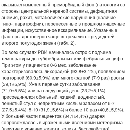
оказывал измененный преморбидный фон (патологии со
стороны центральной нервной системы, дефицитная
анемия, рахит, метаболические нарушения (наличие
гипо-, паратрофии), перенесенные в прошлом кишечные
инфекции, искусственное вскармливание. Указанные
факторы достоверно чаще встречались среди детей
второго полугодия жизни (табл. 2).
Во всех случаях РВИ начиналась остро с подъема
температуры до субфебрильных или фебрильных цифр.
При этом у пациентов 0-6 мес. заболевание
характеризовалось лихорадкой (92,8±3,1%), появлением
повторной (60,9±5,9%) или многократной (7-9 раз) рвоты
(39,1±5,9%). Уже в первые сутки заболевания
(71,0±5,5%) или на следующий день (23,2±5,1%)
присоединялся обильный, жидкий, водянистый,
пенистый стул с неприятным кислым запахом от 5-7
(27,5±5,4%), 8-10 (31,9±5,6%) и более 10 раз (40,6±5,9%).
У большей части пациентов (84,1±4,4%) диарея
сопровождалась выраженными явлениями метеоризма
(вздутие и урчание живота, колики, беспокойство).