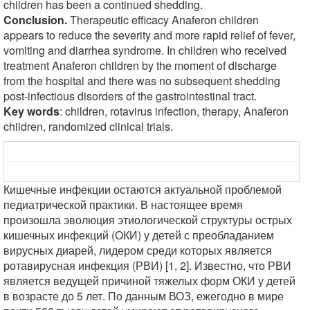
children has been a continued shedding.
Conclusion.
Therapeutic efficacy Anaferon children
appears to reduce the severity and more rapid relief of fever,
vomiting and diarrhea syndrome. In children who received
treatment Anaferon children by the moment of discharge
from the hospital and there was no subsequent shedding
post-infectious disorders of the gastrointestinal tract.
Key words
: children, rotavirus infection, therapy, Anaferon
children, randomized clinical trials.
Кишечные инфекции остаются актуальной проблемой
педиатрической практики. В настоящее время
произошла эволюция этиологической структуры острых
кишечных инфекций (ОКИ) у детей с преобладанием
вирусных диарей, лидером среди которых является
ротавирусная инфекция (РВИ) [1, 2]. Известно, что РВИ
является ведущей причиной тяжелых форм ОКИ у детей
в возрасте до 5 лет. По данным ВОЗ, ежегодно в мире