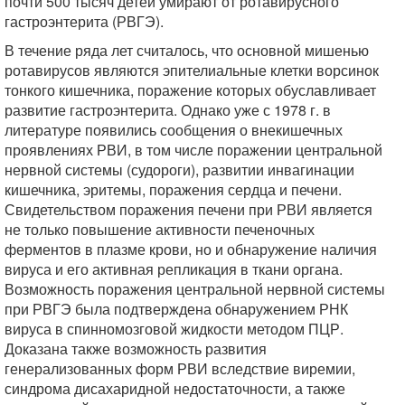
почти 500 тысяч детей умирают от ротавирусного
гастроэнтерита (РВГЭ).
В течение ряда лет считалось, что основной мишенью
ротавирусов являются эпителиальные клетки ворсинок
тонкого кишечника, поражение которых обуславливает
развитие гастроэнтерита. Однако уже с 1978 г. в
литературе появились сообщения о внекишечных
проявлениях РВИ, в том числе поражении центральной
нервной системы (судороги), развитии инвагинации
кишечника, эритемы, поражения сердца и печени.
Свидетельством поражения печени при РВИ является
не только повышение активности печеночных
ферментов в плазме крови, но и обнаружение наличия
вируса и его активная репликация в ткани органа.
Возможность поражения центральной нервной системы
при РВГЭ была подтверждена обнаружением РНК
вируса в спинномозговой жидкости методом ПЦР.
Доказана также возможность развития
генерализованных форм РВИ вследствие виремии,
синдрома дисахаридной недостаточности, а также