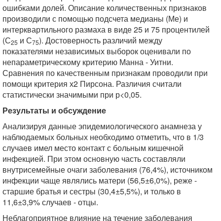
ошибками долей. Описание количественных признаков
производили с помощью подсчета медианы (Ме) и
интерквартильного размаха в виде 25 и 75 процентилей
(С
и С
). Достоверность различий между
25
75
показателями независимых выборок оценивали по
непараметрическому критерию Манна - Уитни.
Сравнения по качественным признакам проводили при
помощи критерия х2 Пирсона. Различия считали
статистически значимыми при р<0,05.
Результаты и обсуждение
Анализируя данные эпидемиологического анамнеза у
наблюдаемых больных необходимо отметить, что в 1/3
случаев имел место контакт с больным кишечной
инфекцией. При этом основную часть составляли
внутрисемейные очаги заболевания (76,4%), источником
инфекции чаще являлись матери (56,5±6,0%), реже -
старшие братья и сестры (30,4±5,5%), и только в
11,6±3,9% случаев - отцы.
Неблагоприятное влияние на течение заболевания