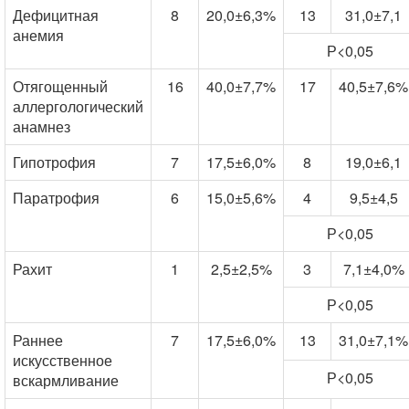
Дефицитная
8
20,0±6,3%
13
31,0±7,1
анемия
Р<0,05
Отягощенный
16
40,0±7,7%
17
40,5±7,6%
аллергологический
анамнез
Гипотрофия
7
17,5±6,0%
8
19,0±6,1
Паратрофия
6
15,0±5,6%
4
9,5±4,5
Р<0,05
Рахит
1
2,5±2,5%
3
7,1±4,0%
Р<0,05
Раннее
7
17,5±6,0%
13
31,0±7,1%
искусственное
Р<0,05
вскармливание