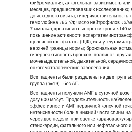
фибромиалгия, алкогольная зависимость или 
месяцев, предшествовавших исследованию; 
до исходного визита; гиперчувствительность
гемоглобина <85 г/л; число нейтрофилов <2/м
7 ммоль/л, креатинин сыворотки крови >140 
повышение активности аспартатаминотрансф
щелочной фосфатазы (ЩФ), или γ-глутамилтра
верхней границы нормы; бронхиальная астма,
гиперреактивность бронхов, поллиноз; друга
мочевыделительной, дыхательной, сердечносо
онкогематологические заболевания.
Все пациенты были разделены на две группы:
группа (n=19) - без АГ.
Все пациенты получали АМГ в суточной дозе 
дозу 600 мг/сут. Продолжительность наблюде
эффективности АМГ первичной конечной точк
интенсивности боли в нижней части спины на
через две недели, при оценке кардиоваскуля
стенокардии, фатального или нефатального 
острого нарушения мозгового кровообращени