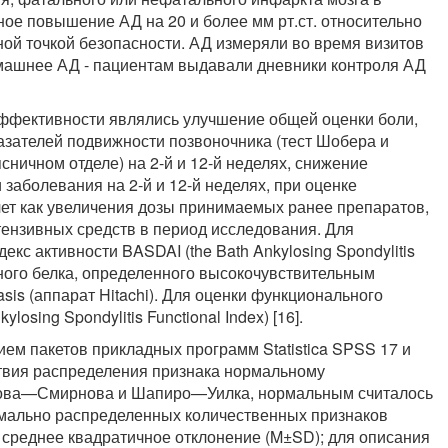
ое повышение АД на 20 и более мм рт.ст. относительно
ной точкой безопасности. АД измеряли во время визитов
машнее АД - пациентам выдавали дневники контроля АД
ффективности являлись улучшение общей оценки боли,
азателей подвижности позвоночника (тест Шобера и
ничном отделе) на 2-й и 12-й неделях, снижение
заболевания на 2-й и 12-й неделях, при оценке
чет как увеличения дозы принимаемых ранее препаратов,
тензивных средств в период исследования. Для
кс активности BASDAI (the Bath Ankylosing Spondylitis
тивного белка, определенного высокочувствительным
is (аппарат Hitachi). Для оценки функционального
losing Spondylitis Functional Index) [16].
ем пакетов прикладных программ Statistica SPSS 17 и
ветствия распределения признака нормальному
ова—Смирнова и Шапиро—Уилка, нормальным считалось
рмально распределенных количественных признаков
 среднее квадратичное отклонение (M±SD); для описания