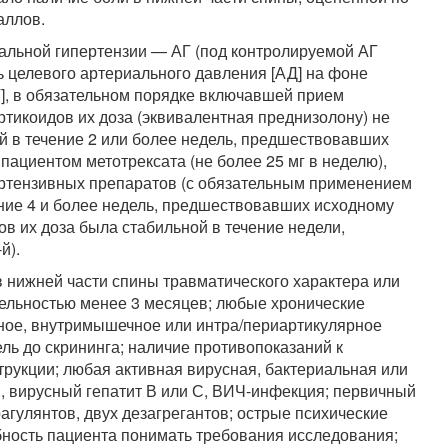
аллов.
альной гипертензии — АГ (под контролируемой АГ
 целевого артериального давления [АД] на фоне
], в обязательном порядке включавшей прием
тикоидов их доза (эквивалентная преднизолону) не
ой в течение 2 или более недель, предшествовавших
 пациентом метотрексата (не более 25 мг в неделю),
ипертензивных препаратов (с обязательным применением
ение 4 и более недель, предшествовавших исходному
ков их доза была стабильной в течение недели,
й).
в нижней части спины травматического характера или
тельностью менее 3 месяцев; любые хронические
нное, внутримышечное или интра/периартикулярное
ль до скрининга; наличие противопоказаний к
рукции; любая активная вирусная, бактериальная или
, вирусный гепатит В или С, ВИЧ-инфекция; первичный
гулянтов, двух дезагрегантов; острые психические
бность пациента понимать требования исследования;