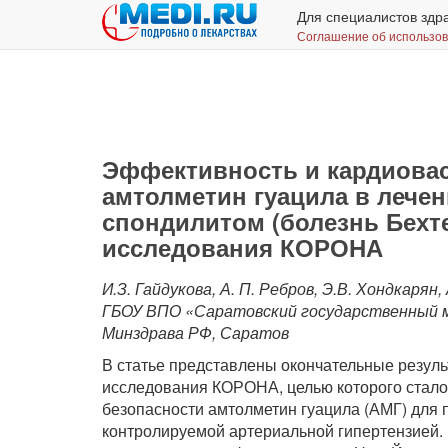
Для специалистов здр
Соглашение об использо
Эффективность и кардиовас
амтолметин гуацила в леч
спондилитом (болезнь Бехт
исследования КОРОНА
И.З. Гайдукова, А. П. Ребров, Э.В. Хондкарян,
ГБОУ ВПО «Саратовский государственный ме
Минздрава РФ, Саратов
В статье представлены окончательные резуль
исследования КОРОНА, целью которого стало
безопасности амтолметин гуацила (АМГ) для 
контролируемой артериальной гипертензией. 