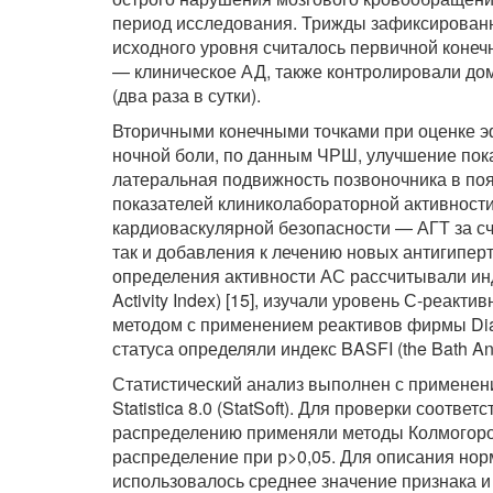
период исследования. Трижды зафиксированн
исходного уровня считалось первичной конеч
— клиническое АД, также контролировали до
(два раза в сутки).
Вторичными конечными точками при оценке э
ночной боли, по данным ЧРШ, улучшение пок
латеральная подвижность позвоночника в пояс
показателей клиниколабораторной активности 
кардиоваскулярной безопасности — АГТ за с
так и добавления к лечению новых антигипер
определения активности АС рассчитывали инде
Activity Index) [15], изучали уровень С-реак
методом с применением реактивов фирмы Dias
статуса определяли индекс BASFI (the Bath Anky
Статистический анализ выполнен с применени
Statistica 8.0 (StatSoft). Для проверки соот
распределению применяли методы Колмогор
распределение при р>0,05. Для описания но
использовалось среднее значение признака и