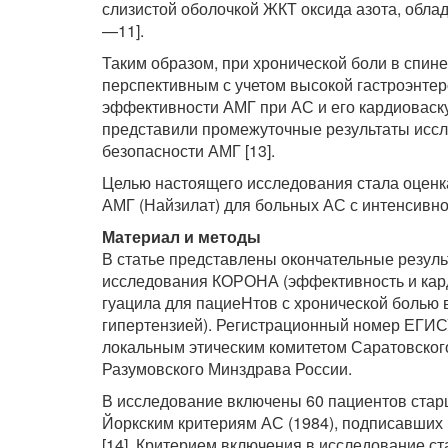
слизистой оболочкой ЖКТ оксида азота, обл
—11].
Таким образом, при хронической боли в спине,
перспективным с учетом высокой гастроэнтер
эффективности АМГ при АС и его кардиоваску
представили промежуточные результаты исс
безопасности АМГ [13].
Целью настоящего исследования стала оценк
АМГ (Найзилат) для больных АС с интенсивно
Материал и методы
В статье представлены окончательные резуль
исследования КОРОНА (эффективность и кар
гуацила для пациеНтов с хронической болью 
гипертензией). Регистрационный номер ЕГИС
локальным этическим комитетом Саратовского
Разумовского Минздрава России.
В исследование включены 60 пациентов ста
Йоркским критериям АС (1984), подписавших
[14]. Критерием включения в исследование ст