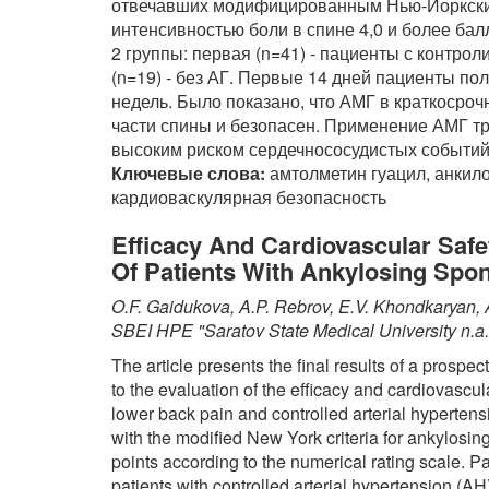
отвечавших модифицированным Нью-Йоркским
интенсивностью боли в спине 4,0 и более бал
2 группы: первая (n=41) - пациенты с контро
(n=19) - без АГ. Первые 14 дней пациенты пол
недель. Было показано, что АМГ в краткосро
части спины и безопасен. Применение АМГ тр
высоким риском сердечнососудистых событий,
Ключевые слова:
амтолметин гуацил, анкило
кардиоваскулярная безопасность
Efficacy And Cardiovascular Safe
Of Patients With Ankylosing Spo
O.F. Gaidukova, A.P. Rebrov, E.V. Khondkaryan, 
SBEI HPE "Saratov State Medical University n.a
The article presents the final results of a pro
to the evaluation of the efficacy and cardiovascul
lower back pain and controlled arterial hyperten
with the modified New York criteria for ankylosing
points according to the numerical rating scale. Pa
patients with controlled arterial hypertension (AH