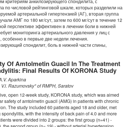
 критериям анкилозирующего спондилита, с
ла по числовой рейтинговой шкале, которых разделили на
лируемой артериальной гипертензией (АГ), вторая группа
учали АМГ по 180 мг/сут, затем по 600 мг/сут в течение 12
чной перспективе эффективен в лечении боли в нижней
ебует мониторинга артериального давления у лиц с
 особенно в первые две недели лечения.
зирующий спондилит, боль в нижней части спины,
ty Of Amtolmetin Guacil In The Treatment
ndylitis: Final Results Of KORONA Study
A.V. Aparkina
. V.l. Razumovsky" of RMPH, Saratov
spective, open 12-week study, KORONA study, which was aimed
ar safety of amtolmetin guacil (AMG) in patients with chronic
sion. The study included 60 patients aged 18 and older, met
 spondylitis, with the intensity of back pain of 4.0 and more
tients were divided into 2 groups: the first group (n=41) -
), the second group (n= 19) - without arterial hypertension.