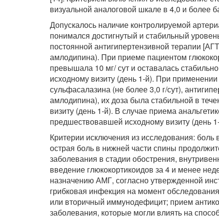
визуальной аналоговой шкале в 4,0 и более б
Допускалось наличие контролируемой артери
понимался достигнутый и стабильный уровень
постоянной антигипертензивной терапии [АГТ
амлодипина). При приеме пациентом глюкокор
превышала 10 мг/ сут и оставалась стабильн
исходному визиту (день 1-й). При применении
сульфасалазина (не более 3,0 г/сут), антиг
амлодипина), их доза была стабильной в теч
визиту (день 1-й). В случае приема анальгети
предшествовавшей исходному визиту (день 1-
Критерии исключения из исследования: боль 
острая боль в нижней части спины продолжи
заболевания в стадии обострения, внутриве
введение глюкокортикоидов за 4 и менее неде
назначению АМГ, согласно утвержденной инст
грибковая инфекция на момент обследования
или вторичный иммунодефицит; прием антикоа
заболевания, которые могли влиять на спосо