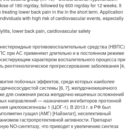
 dose of 180 mg/day, followed by 600 mg/day for 12 weeks. It
treating lower back pain in the in the short term. Application
ndividuals with high risk of cardiovascular events, especially
litis, lower back pain, cardiovascular safety
 нестероидные противовоспалительные средства (НВПС)
ВПС при АС применяют длительно и в постоянном режиме
ерсистирующим характером воспалительного процесса при
ь рентгенологическое прогрессирование заболевания [4,
вития побочных эффектов, среди которых наиболее
рдечнососудистой системы [6, 7], желудочнокишечного
ктике для снижения риска желудочно-кишечных осложнений
ных направлений — назначения ингибиторов протонной
ия циклооксигеназы 1 (ЦОГ-1). В 2013 г. в РФ был
толметин гуацил (АМГ) [Найзилат], неселективный
анизмом гастропротективной активности. Препарат
ную NO-синтетазу, что приводит к увеличению синтеза