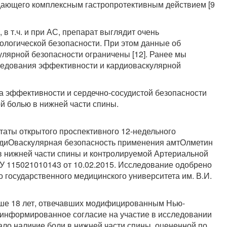
адающего комплексным гастропротективным действием [9
 в т.ч. и при АС, препарат выглядит очень
ологической безопасности. При этом данные об
лярной безопасности ограничены [12]. Ранее мы
ледования эффективности и кардиоваскулярной
а эффективности и сердечно-сосудистой безопасности
й болью в нижней части спины.
таты открытого проспективного 12-недельного
диОваскулярная безопасность применения амтОлметин
в нижней части спины и контролируемой Артериальной
У 115021010143 от 10.02.2015. Исследование одобрено
 государственного медицинского университета им. В.И.
рше 18 лет, отвечавших модифицированным Нью-
 информированное согласие на участие в исследовании
ало наличие боли в нижней части спины, оцененной по