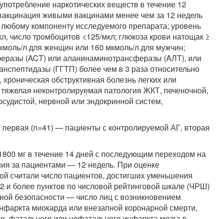
употребление наркотических веществ в течение 12
вакцинация живыми вакцинами менее чем за 12 недель
 к любому компоненту исследуемого препарата; уровень
кл, число тромбоцитов <125/мкл; глюкоза крови натощак ≥
мкмоль/л для женщин или 160 мкмоль/л для мужчин;
еразы (ACT) или аланинаминотрансферазы (AЛT), или
нспептидазы (ГГТП) более чем в 3 раза относительно
 хроническая обструктивная болезнь легких или
я тяжелая неконтролируемая патология ЖКТ, печеночной,
судистой, нервной или эндокринной систем,
 первая (n=41) — пациенты с контролируемой АГ, вторая
1800 мг в течение 14 дней с последующим переходом на
ния за пациентами — 12 недель. При оценке
ой считали число пациентов, достигших уменьшения
 2 и более пунктов по числовой рейтинговой шкале (ЧРШ)
рной безопасности — число лиц с возникновением
инфаркта миокарда или внезапной коронарной смерти,
я, фатального или нефатального инфаркта мозга в