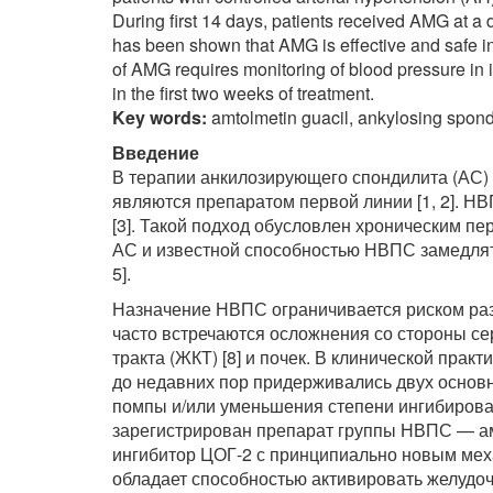
During first 14 days, patients received AMG at a
has been shown that AMG is effective and safe in 
of AMG requires monitoring of blood pressure in i
in the first two weeks of treatment.
Key words:
amtolmetin guacil, ankylosing spondy
Введение
В терапии анкилозирующего спондилита (АС)
являются препаратом первой линии [1, 2]. Н
[3]. Такой подход обусловлен хроническим п
АС и известной способностью НВПС замедлят
5].
Назначение НВПС ограничивается риском раз
часто встречаются осложнения со стороны се
тракта (ЖКТ) [8] и почек. В клинической пра
до недавних пор придерживались двух основ
помпы и/или уменьшения степени ингибирован
зарегистрирован препарат группы НВПС — ам
ингибитор ЦОГ-2 с принципиально новым мех
обладает способностью активировать желудоч