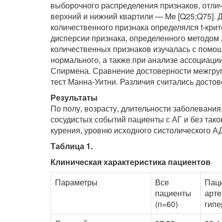
выборочного распределения признаков, отли
верхний и нижний квартили — Me [Q25;Q75].
количественного признака определялся t-кри
дисперсии признака, определенного методом
количественных признаков изучалась с помо
нормального, а также при анализе ассоциаци
Спирмена. Сравнение достоверности межгру
тест Манна-Уитни. Различия считались достов
Результаты
По полу, возрасту, длительности заболевани
сосудистых событий пациенты с АГ и без так
курения, уровню исходного систолического АД,
Таблица 1.
Клиническая характеристика пациентов
Параметры
Все
Пац
пациенты
арте
(n=60)
гипе