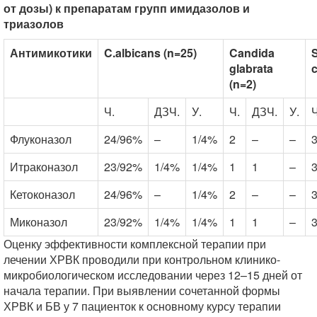
от дозы) к препаратам групп имидазолов и
триазолов
Антимикотики
C.albicans (n=25)
Candida
glabrata
c
(n=2)
Ч.
ДЗЧ.
У.
Ч.
ДЗЧ.
У.
Ч
Флуконазол
24/96%
–
1/4%
2
–
–
Итраконазол
23/92%
1/4%
1/4%
1
1
–
Кетоконазол
24/96%
–
1/4%
2
–
–
Миконазол
23/92%
1/4%
1/4%
1
1
–
Оценку эффективности комплексной терапии при
лечении ХРВК проводили при контрольном клинико-
микробиологическом исследовании через 12–15 дней от
начала терапии. При выявлении сочетанной формы
ХРВК и БВ у 7 пациенток к основному курсу терапии