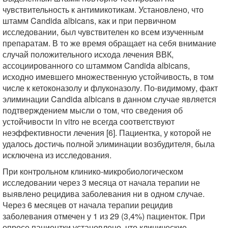
чувствительность к антимикотикам. Установлено, что
штамм Candida albicans, как и при первичном
исследовании, был чувствителен ко всем изученным
препаратам. В то же время обращает на себя внимание
случай положительного исхода лечения ВВК,
ассоциированного со штаммом Candida albicans,
исходно имевшего множественную устойчивость, в том
числе к кетоконазолу и флуконазолу. По-видимому, факт
элиминации Candida albicans в данном случае является
подтверждением мысли о том, что сведения об
устойчивости in vitro не всегда соответствуют
неэффективности лечения [6]. Пациентка, у которой не
удалось достичь полной элиминации возбудителя, была
исключена из исследования.
При контрольном клинико-микробиологическом
исследовании через 3 месяца от начала терапии не
выявлено рецидива заболевания ни в одном случае.
Через 6 месяцев от начала терапии рецидив
заболевания отмечен у 1 из 29 (3,4%) пациенток. При
опросе пациентки установлено, что клинические