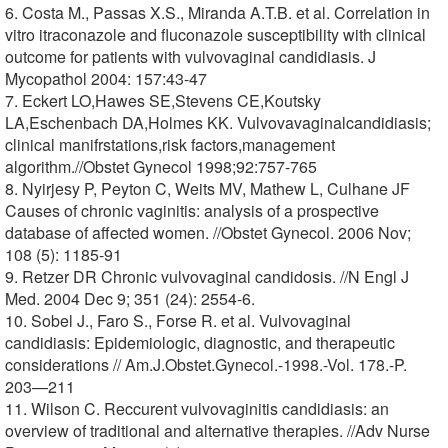
6. Costa M., Passas X.S., Miranda A.T.B. et al. Correlation in
vitro itraconazole and fluconazole susceptibility with clinical
outcome for patients with vulvovaginal candidiasis. J
Mycopathol 2004: 157:43-47
7. Eckert LO,Hawes SE,Stevens CE,Koutsky
LA,Eschenbach DA,Holmes KK. Vulvovavaginalcandidiasis;
clinical manifrstations,risk factors,management
algorithm.//Obstet Gynecol 1998;92:757-765
8. Nyirjesy P, Peyton C, Weits MV, Mathew L, Culhane JF
Causes of chronic vaginitis: analysis of a prospective
database of affected women. //Obstet Gynecol. 2006 Nov;
108 (5): 1185-91
9. Retzer DR Chronic vulvovaginal candidosis. //N Engl J
Med. 2004 Dec 9; 351 (24): 2554-6.
10. Sobel J., Faro S., Forse R. et al. Vulvovaginal
candidiasis: Epidemiologic, diagnostic, and therapeutic
considerations // Am.J.Obstet.Gynecol.-1998.-Vol. 178.-P.
203—211
11. Wilson C. Reccurent vulvovaginitis candidiasis: an
overview of traditional and alternative therapies. //Adv Nurse