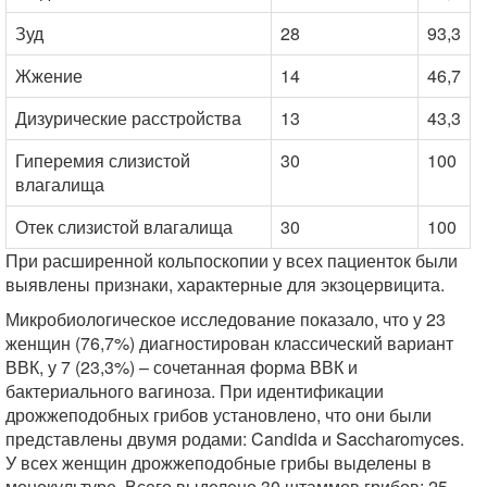
Зуд
28
93,3
Жжение
14
46,7
Дизурические расстройства
13
43,3
Гиперемия слизистой
30
100
влагалища
Отек слизистой влагалища
30
100
При расширенной кольпоскопии у всех пациенток были
выявлены признаки, характерные для экзоцервицита.
Микробиологическое исследование показало, что у 23
женщин (76,7%) диагностирован классический вариант
ВВК, у 7 (23,3%) – сочетанная форма ВВК и
бактериального вагиноза. При идентификации
дрожжеподобных грибов установлено, что они были
представлены двумя родами: Candida и Saccharomyces.
У всех женщин дрожжеподобные грибы выделены в
монокультуре. Всего выделено 30 штаммов грибов: 25