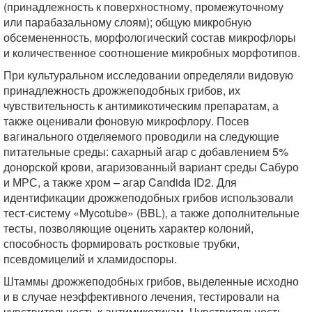
(принадлежность к поверхностному, промежуточному
или парабазальному слоям); общую микробную
обсемененность, морфологический состав микрофлоры
и количественное соотношение микробных морфотипов.
При культуральном исследовании определяли видовую
принадлежность дрожжеподобных грибов, их
чувствительность к антимикотическим препаратам, а
также оценивали фоновую микрофлору. Посев
вагинального отделяемого проводили на следующие
питательные среды: сахарный агар с добавлением 5%
донорской крови, агаризованный вариант среды Сабуро
и МРС, а также хром – агар Candida ID2. Для
идентификации дрожжеподобных грибов использовали
тест-систему «Mycotube» (BBL), а также дополнительные
тесты, позволяющие оценить характер колоний,
способность формировать ростковые трубки,
псевдомицелий и хламидоспоры.
Штаммы дрожжеподобных грибов, выделенные исходно
и в случае неэффективного лечения, тестировали на
чувствительность к антимикотикам. Чувствительность