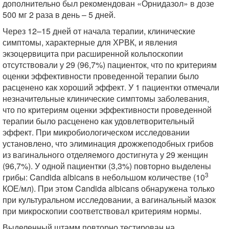
дополнительно был рекомендован «Орнидазол» в дозе
500 мг 2 раза в день – 5 дней.
Через 12–15 дней от начала терапии, клинические
симптомы, характерные для ХРВК, и явления
экзоцервицита при расширенной кольпоскопии
отсутствовали у 29 (96,7%) пациенток, что по критериям
оценки эффективности проведенной терапии было
расценено как хороший эффект. У 1 пациентки отмечали
незначительные клинические симптомы заболевания,
что по критериям оценки эффективности проведенной
терапии было расценено как удовлетворительный
эффект. При микробиологическом исследовании
установлено, что элиминация дрожжеподобных грибов
из вагинального отделяемого достигнута у 29 женщин
(96,7%). У одной пациентки (3,3%) повторно выделены
3
грибы: Candida albicans в небольшом количестве (10
КОЕ/мл). При этом Candida albicans обнаружена только
при культуральном исследовании, а вагинальный мазок
при микроскопии соответствовал критериям нормы.
Выделенный штамм повторно тестирован на