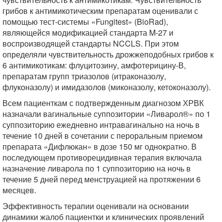
грибов к антимикотическим препаратам оценивали с
помощью тест-системы «Fungitest» (BioRad),
являющейся модификацией стандарта M-27 и
воспроизводящей стандарты NCCLS. При этом
определяли чувствительность дрожжеподобных грибов к
6 антимикотикам: флуцитозину, амфотерицину-В,
препаратам групп триазолов (итраконазолу,
флуконазолу) и имидазолов (миконазолу, кетоконазолу).
Всем пациенткам с подтвержденным диагнозом ХРВК
назначали вагинальные суппозитории «Ливарол®» по 1
суппозиторию ежедневно интравагинально на ночь в
течение 10 дней в сочетании с пероральным приемом
препарата «Дифлюкан» в дозе 150 мг однократно. В
последующем противорецидивная терапия включала
назначение ливарола по 1 суппозиторию на ночь в
течение 5 дней перед менструацией на протяжении 6
месяцев.
Эффективность терапии оценивали на основании
динамики жалоб пациентки и клинических проявлений