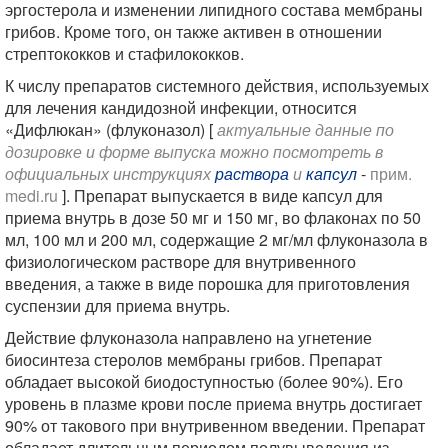
эргостерола и изменении липидного состава мембраны
грибов. Кроме того, он также активен в отношении
стрептококков и стафилококков.
К числу препаратов системного действия, используемых
для лечения кандидозной инфекции, относится
«Дифлюкан» (флуконазол) [
актуальные данные по
дозировке и форме выпуска можно посмотреть в
официальных инструкциях
раствора
и
капсул
-
прим.
medi.ru
]. Препарат выпускается в виде капсул для
приема внутрь в дозе 50 мг и 150 мг, во флаконах по 50
мл, 100 мл и 200 мл, содержащие 2 мг/мл флуконазола в
физиологическом растворе для внутривенного
введения, а также в виде порошка для приготовления
суспензии для приема внутрь.
Действие флуконазола направлено на угнетение
биосинтеза стеролов мембраны грибов. Препарат
обладает высокой биодоступностью (более 90%). Его
уровень в плазме крови после приема внутрь достигает
90% от такового при внутривенном введении. Препарат
обладает длительным периодом полувыведения из