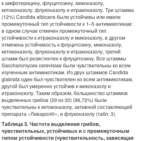
к амфотерицину, флуцитозину, миконазолу,
кетоконазолу, флуконазолу и итраконазолу. Три штамма
(12%) Candida albicans были устойчивы или имели
промежуточный тип устойчивости к 1–5 антимикотикам:
в одном случае отмечен промежуточный тип
устойчивости к итраконазолу и миконазолу, в другом
отмечена устойчивость к флуцитозину, миконазолу,
кетоконазолу, флуконазолу и итраконазолу, третий
штамм был резистентен к флуцитозину. Все штаммы
Saccharomyces cerevisiae были чувствительны ко всем
изученным антимикотикам. Из двух штаммов Candida
glabrata один был чувствителен ко всем антимикотикам,
другой был умеренно устойчив к миконазолу и
итраконазолу. Таким образом, большинство штаммов
выделенных грибов (29 из 30) (96,72%) были
чувствительны к кетоконазолу, активной составляющей
препарата «Ливарол®», и флуконазолу (табл. 3).
Таблица 3. Частота выделения грибов,
чувствительных, устойчивых и с промежуточным
типом устойчивости (чувствительность, зависящая