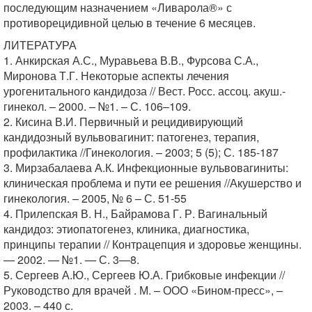
последующим назначением «Ливарола®» с
противорецидивной целью в течение 6 месяцев.
ЛИТЕРАТУРА
1. Анкирская А.С., Муравьева В.В., Фурсова С.А.,
Миронова Т.Г. Некоторые аспекты лечения
урогенитального кандидоза // Вест. Росс. ассоц. акуш.-
гинекол. – 2000. – №1. – С. 106–109.
2. Кисина В.И. Первичный и рецидивирующий
кандидозный вульвовагинит: патогенез, терапия,
профилактика //Гинекология. – 2003; 5 (5); С. 185-187
3. Мирзабалаева А.К. Инфекционные вульвовагиниты:
клиническая проблема и пути ее решения //Акушерство и
гинекология. – 2005, № 6 – С. 51-55
4. Прилепская В. Н., Байрамова Г. Р. Вагинальный
кандидоз: этиопатогенез, клиника, диагностика,
принципы терапии // Контрацепция и здоровье женщины.
— 2002. — №1. — С. 3—8.
5. Сергеев А.Ю., Сергеев Ю.А. Грибковые инфекции //
Руководство для врачей . М. – ООО «Бином-пресс», –
2003. – 440 с.