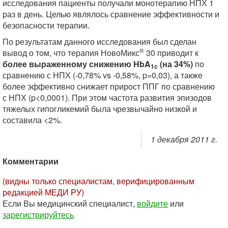
исследования пациенты получали монотерапию НПХ 1
раз в день. Целью являлось сравнение эффективности и
безопасности терапии.
По результатам данного исследования был сделан
®
вывод о том, что терапия НовоМикс
30 приводит к
более выраженному снижению HbA
(на 34%)
по
1c
сравнению с НПХ (-0,78% vs -0,58%, p=0,03), а также
более эффективно снижает прирост ППГ по сравнению
с НПХ (p<0,0001). При этом частота развития эпизодов
тяжелых гипогликемий была чрезвычайно низкой и
составила <2%.
1 декабря 2011 г.
Комментарии
(видны только специалистам, верифицированным
редакцией МЕДИ РУ)
Если Вы медицинский специалист,
войдите
или
зарегистрируйтесь