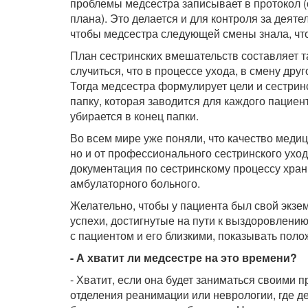
проблемы медсестра записывает в протокол 
плана). Это делается и для контроля за деят
чтобы медсестра следующей смены знала, что
План сестринских вмешательств составляет т
случиться, что в процессе ухода, в смену др
Тогда медсестра формулирует цели и сестрин
папку, которая заводится для каждого пациен
убирается в конец папки.
Во всем мире уже поняли, что качество медиц
но и от профессионального сестринского ухо
документация по сестринскому процессу хран
амбулаторного больного.
Желательно, чтобы у пациента был свой экзе
успехи, достигнутые на пути к выздоровлени
с пациентом и его близкими, показывать поло
- А хватит ли медсестре на это времени?
- Хватит, если она будет заниматься своими 
отделения реанимации или неврологии, где д