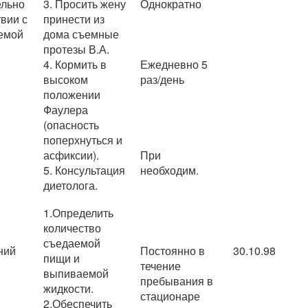
ельно
3. Просить жену
Однократно
твии с
принести из
емой
дома съемные
протезы В.А.
4. Кормить в
Ежедневно 5
высоком
раз/день
положении
Фаулера
(опасность
поперхнуться и
асфиксии).
При
5. Консультация
необходим.
диетолога.
1.Определить
количество
съедаемой
ний
Постоянно в
30.10.98
пищи и
течение
выпиваемой
пребывания в
жидкости.
стационаре
2.Обеспечить