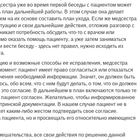
дсестра уже во время первой беседы с пациентом может
ть план дальнейшей работы. В этом случае она делает
тем на их основе составить план ухода. Если же медсестра
итуацию и свои дальнейшие действия, отложив разговор с
икает потребность обсудить что-то с врачом или
имо оказать помощь пациенту, а уже затем заниматься
 вести беседу - здесь нет правил, нужно исходить из
а.
ацию и возможные способы ее исправления, медсестра
мент: пациент имеет право согласиться или отказаться
учения необходимой информации. Значит, он должен быть
ь, обо всем, что с ним будут делать, о том, что он должен
 на это согласие. В дальнейшем в план включаются только те
и пациент согласен. Желательно, чтобы информированное
тринской документации. В нашем случае пациент не в
жет каким-либо жестом подтвердить свое согласие.
 пациента, но и просвещать его относительно имеющихся
мешательства, все свои действия по решению данной