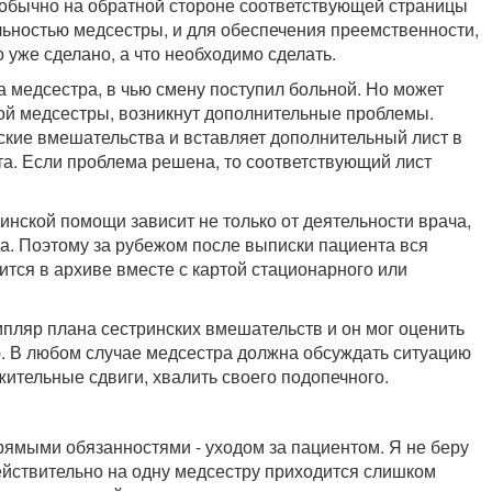
(обычно на обратной стороне соответствующей страницы
ельностью медсестры, и для обеспечения преемственности,
 уже сделано, а что необходимо сделать.
а медсестра, в чью смену поступил больной. Но может
угой медсестры, возникнут дополнительные проблемы.
ские вмешательства и вставляет дополнительный лист в
та. Если проблема решена, то соответствующий лист
инской помощи зависит не только от деятельности врача,
да. Поэтому за рубежом после выписки пациента вся
ится в архиве вместе с картой стационарного или
мпляр плана сестринских вмешательств и он мог оценить
ю. В любом случае медсестра должна обсуждать ситуацию
жительные сдвиги, хвалить своего подопечного.
прямыми обязанностями - уходом за пациентом. Я не беру
ействительно на одну медсестру приходится слишком