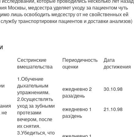
 исследований, которые проводились несколько лет назад
ия Москвы, медсестра уделяет уходу за пациентом чуть
имо лишь освободить медсестру от не свойственных ей
 службу транспортировки пациентов и доставки анализов)
И
Сестринские
Периодичность
Дата
вмешательства
оценки
достижения
1.Обучение
ии
дыхательным
ежедневно 2
30.10.98
упражнениям.
раза/день
2.0существлять
ания
уход за зубными
ежедневно 1
21.10.98
 не
протезами
раз/день
вечером, после
их снятия.
3.Убедиться, что
ежедневно 1