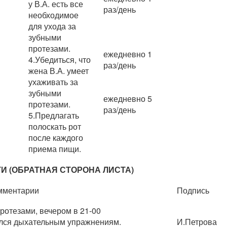
у В.А. есть все
раз/день
необходимое
для ухода за
зубными
протезами.
ежедневно 1
4.Убедиться, что
раз/день
жена В.А. умеет
ухаживать за
зубными
ежедневно 5
протезами.
раз/день
5.Предлагать
полоскать рот
после каждого
приема пищи.
И (ОБРАТНАЯ СТОРОНА ЛИСТА)
омментарии
Подпись
ротезами, вечером в 21-00
ался дыхательным упражнениям.
И.Петрова