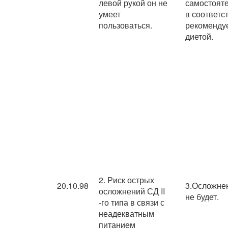
левой рукой он не
самостоят
умеет
в соответс
пользоваться.
рекоменду
диетой.
2. Риск острых
20.10.98
3.Осложне
осложнений СД II
не будет.
-го типа в связи с
неадекватным
питанием