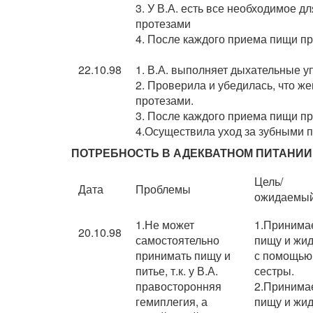
3. У В.А. есть все необходимое 
протезами
4. После каждого приема пищи пр
22.10.98
1. В.А. выполняет дыхательные 
2. Проверила и убедилась, что же
протезами.
3. После каждого приема пищи пр
4.Осуществила уход за зубными п
ПОТРЕБНОСТЬ В АДЕКВАТНОМ ПИТАНИИ
Цель/
Дата
Проблемы
ожидаемы
1.Не может
1.Принима
20.10.98
самостоятельно
пищу и жид
принимать пищу и
с помощью
питье, т.к. у В.А.
сестры.
правосторонняя
2.Принима
гемиплегия, а
пищу и жид