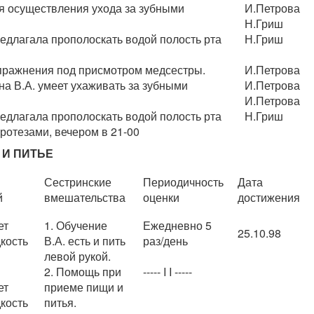
для осуществления ухода за зубными
И.Петрова
Н.Гриш
едлагала прополоскать водой полость рта
Н.Гриш
упражнения под присмотром медсестры.
И.Петрова
на В.А. умеет ухаживать за зубными
И.Петрова
И.Петрова
едлагала прополоскать водой полость рта
Н.Гриш
ротезами, вечером в 21-00
 И ПИТЬЕ
Сестринские
Периодичность
Дата
й
вмешательства
оценки
достижения
ет
1. Обучение
Ежедневно 5
25.10.98
кость
В.А. есть и пить
раз/день
левой рукой.
2. Помощь при
----- I I -----
ет
приеме пищи и
кость
питья.