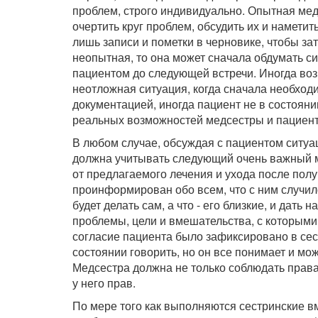
проблем, строго индивидуально. Опытная ме
очертить круг проблем, обсудить их и намети
лишь записи и пометки в черновике, чтобы за
неопытная, то она может сначала обдумать с
пациентом до следующей встречи. Иногда возн
неотложная ситуация, когда сначала необход
документацией, иногда пациент не в состоянии
реальных возможностей медсестры и пациент
В любом случае, обсуждая с пациентом ситу
должна учитывать следующий очень важный мо
от предлагаемого лечения и ухода после пол
проинформирован обо всем, что с ним случилос
будет делать сам, а что - его близкие, и дать
проблемы, цели и вмешательства, с которым
согласие пациента было зафиксировано в сес
состоянии говорить, но он все понимает и мо
Медсестра должна не только соблюдать права
у него прав.
По мере того как выполняются сестринские в