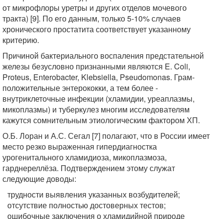
от микрофлоры уретры и других отделов мочевого
тракта) [9]. По его данным, только 5-10% случаев
хронического простатита соответствует указанному
критерию.
Причиной бактериального воспаления предстательной
железы безусловно признанными являются E. Coli,
Proteus, Enterobacter, Klebsiella, Pseudomonas. Грам-
положительные энтерококки, а тем более -
внутриклеточные инфекции (хламидии, уреаплазмы,
микоплазмы) и туберкулез многим исследователям
кажутся сомнительным этиологическим фактором ХП.
О.Б. Лоран и А.С. Сегал [7] полагают, что в России имеет
место резко выраженная гипердиагностка
урогенитального хламидиоза, микоплазмоза,
гарднереллёза. Подтверждением этому служат
следующие доводы:
трудности выявления указанных возбудителей;
отсутствие полностью достоверных тестов;
ошибочные заключения о хламидийной природе