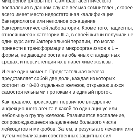
микробной флоры нет. Сам факт асептического
воспаления в данном случае весьма сомнителен, скорее
всего имеет место недостаточная квалификация
бактериологов или неполное оснащение
бактериологической лаборатории. Кроме того, пациенты,
относящиеся к категории III-а, в своей жизни получили не
один курс антибактериальной терапии, что могло
привести к трансформации микроорганизмов в L –
формы, не дающие роста на обычных стандартных
средах, и персистенции их в паренхиме железы.
И еще один момент. Предстательная железа
представляет собой две доли, каждая из которых
состоит из 18-20 отдельных железок, открывающихся
самостоятельными протоками в единый проток.
Как правило, происходит первичное внедрение
инфекционного агента в какой-то один ацинус или
небольшую группу железок. Развивается воспаление,
сопровождающееся выделением большого числа
лейкоцитов и микробов. Затем, в результате лечения или
путем мобилизации собственных защитных сил