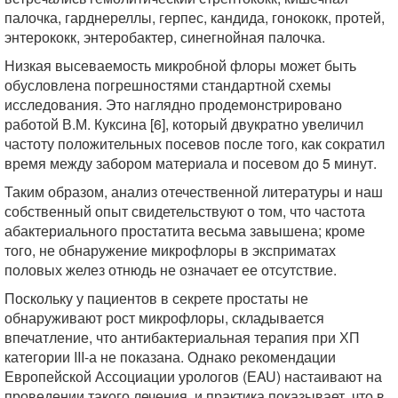
палочка, гарднереллы, герпес, кандида, гонококк, протей,
энтерококк, энтеробактер, синегнойная палочка.
Низкая высеваемость микробной флоры может быть
обусловлена погрешностями стандартной схемы
исследования. Это наглядно продемонстрировано
работой В.М. Куксина [6], который двукратно увеличил
частоту положительных посевов после того, как сократил
время между забором материала и посевом до 5 минут.
Таким образом, анализ отечественной литературы и наш
собственный опыт свидетельствуют о том, что частота
абактериального простатита весьма завышена; кроме
того, не обнаружение микрофлоры в эксприматах
половых желез отнюдь не означает ее отсутствие.
Поскольку у пациентов в секрете простаты не
обнаруживают рост микрофлоры, складывается
впечатление, что антибактериальная терапия при ХП
категории III-а не показана. Однако рекомендации
Европейской Ассоциации урологов (ЕAU) настаивают на
проведении такого лечения, и практика показывает, что в