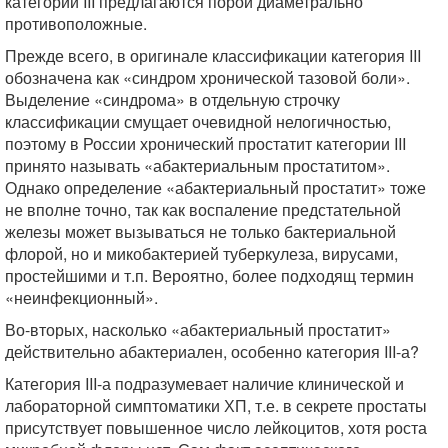
категории III предлагаются порой диаметрально
противоположные.
Прежде всего, в оригинале классификации категория III
обозначена как «синдром хронической тазовой боли».
Выделение «синдрома» в отдельную строчку
классификации смущает очевидной нелогичностью,
поэтому в России хронический простатит категории III
принято называть «абактериальным простатитом».
Однако определение «абактериальный простатит» тоже
не вполне точно, так как воспаление предстательной
железы может вызываться не только бактериальной
флорой, но и микобактерией туберкулеза, вирусами,
простейшими и т.п. Вероятно, более подходящ термин
«неинфекционный».
Во-вторых, насколько «абактериальный простатит»
действительно абактериален, особенно категория III-а?
Категория III-а подразумевает наличие клинической и
лабораторной симптоматики ХП, т.е. в секрете простаты
присутствует повышенное число лейкоцитов, хотя роста