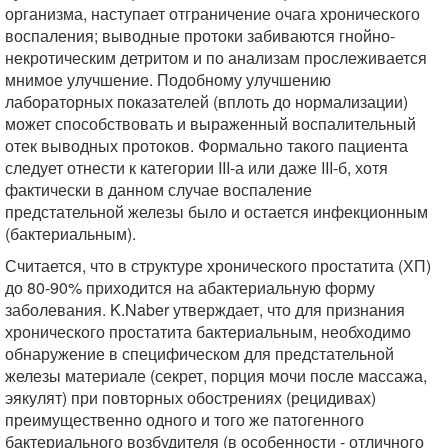
организма, наступает отграничение очага хронического
воспаления; выводные протоки забиваются гнойно-
некротическим детритом и по анализам прослеживается
мнимое улучшение. Подобному улучшению
лабораторных показателей (вплоть до нормализации)
может способствовать и выраженный воспалительный
отек выводных протоков. Формально такого пациента
следует отнести к категории III-а или даже III-б, хотя
фактически в данном случае воспаление
предстательной железы было и остается инфекционным
(бактериальным).
Считается, что в структуре хронического простатита (ХП)
до 80-90% приходится на абактериальную форму
заболевания. K.Naber утверждает, что для признания
хронического простатита бактериальным, необходимо
обнаружение в специфическом для предстательной
железы материале (секрет, порция мочи после массажа,
эякулят) при повторных обострениях (рецидивах)
преимущественно одного и того же патогенного
бактериального возбудителя (в особенности - отличного