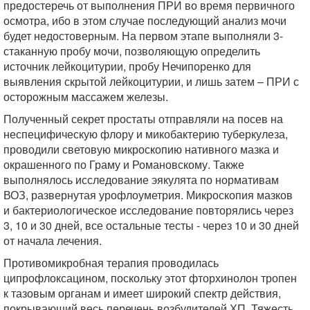
предостеречь от выполнения ПРИ во время первичного
осмотра, ибо в этом случае последующий анализ мочи
будет недостоверным. На первом этапе выполняли 3-
стаканную пробу мочи, позволяющую определить
источник лейкоцитурии, пробу Нечипоренко для
выявления скрытой лейкоцитурии, и лишь затем – ПРИ с
осторожным массажем железы.
Полученный секрет простаты отправляли на посев на
неспецифическую флору и микобактерию туберкулеза,
проводили световую микроскопию нативного мазка и
окрашенного по Граму и Романовскому. Также
выполнялось исследование эякулята по нормативам
ВОЗ, развернутая урофлоуметрия. Микроскопия мазков
и бактериологическое исследование повторялись через
3, 10 и 30 дней, все остальные тесты - через 10 и 30 дней
от начала лечения.
Противомикробная терапия проводилась
ципрофлоксацином, поскольку этот фторхинолон тропен
к тазовым органам и имеет широкий спектр действия,
покрывающий весь перечень возбудителей ХП. Тяжесть