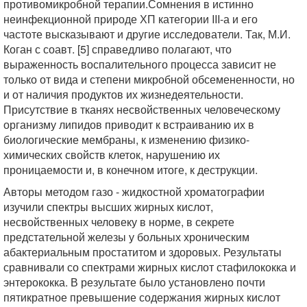
противомикробной терапии.Сомнения в истинно
неинфекционной природе ХП категории III-а и его
частоте высказывают и другие исследователи. Так, М.И.
Коган с соавт. [5] справедливо полагают, что
выраженность воспалительного процесса зависит не
только от вида и степени микробной обсемененности, но
и от наличия продуктов их жизнедеятельности.
Присутствие в тканях несвойственных человеческому
организму липидов приводит к встраиванию их в
биологические мембраны, к изменению физико-
химических свойств клеток, нарушению их
проницаемости и, в конечном итоге, к деструкции.
Авторы методом газо - жидкостной хроматографии
изучили спектры высших жирных кислот,
несвойственных человеку в норме, в секрете
предстательной железы у больных хроническим
абактериальным простатитом и здоровых. Результаты
сравнивали со спектрами жирных кислот стафилококка и
энтерококка. В результате было установлено почти
пятикратное превышение содержания жирных кислот