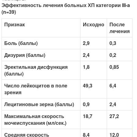
Эффективность лечения больных ХП категории III-a
(n=39)
Признак
Исходно
После
лечения
Боль (баллы)
2,9
0,3
Дизурия (баллы)
2,4
0,2
Эректильная дисфункция
1,8
0,85
(баллы)
Число лейкоцитов в поле
49,3
6,4
зрения
Лецитиновые зерна (баллы)
0,9
2,4
Максимальная скорость
18,7
27,2
мочеиспускания (мл/сек.)
Средняя скорость
8,4
12,0