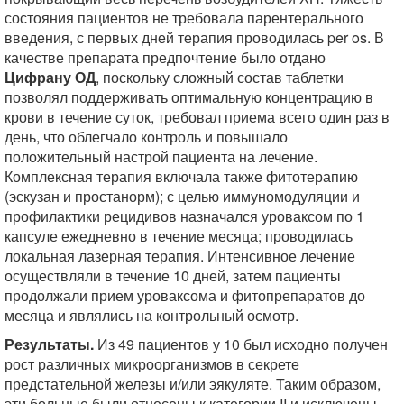
состояния пациентов не требовала парентерального
введения, с первых дней терапия проводилась per os. В
качестве препарата предпочтение было отдано
Цифрану ОД
, поскольку сложный состав таблетки
позволял поддерживать оптимальную концентрацию в
крови в течение суток, требовал приема всего один раз в
день, что облегчало контроль и повышало
положительный настрой пациента на лечение.
Комплексная терапия включала также фитотерапию
(эскузан и простанорм); с целью иммуномодуляции и
профилактики рецидивов назначался уроваксом по 1
капсуле ежедневно в течение месяца; проводилась
локальная лазерная терапия. Интенсивное лечение
осуществляли в течение 10 дней, затем пациенты
продолжали прием уроваксома и фитопрепаратов до
месяца и являлись на контрольный осмотр.
Результаты.
Из 49 пациентов у 10 был исходно получен
рост различных микроорганизмов в секрете
предстательной железы и/или эякуляте. Таким образом,
эти больные были отнесены к категории II и исключены