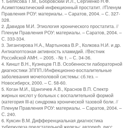
1. Белясова Т.М., Бобровский И.Л., Сергиенко Н.Ф.
Асимптоматический инфекционный простатит. //Пленум
Правления РОУ: материалы. – Саратов, 2004. – С. 327-
328.
2. Давидов М.И. Этиология хронического простатита. //
Пленум Правления РОУ: материалы. – Саратов, 2004. –
С. 333-334.
3. Зигангирова Н.А., Мартынова В.Р., Колкова Н.И. и др.
Антиапоптозная активность хламидий. //Вестник
Российской АМН. – 2005. - № 1. – С. 34-36.
4. Киншт В.Н., Кузнецов П.В. Особенности лабораторной
диагностики ЗППП.//Инфекционно-воспалительные
заболевания мочеполовой системы: сб.тез. –
Новосибирск, 2000. – С. 58-60.
5. Коган М.И., Щангичев А.В., Краснов В.П. Спектр
жирных кислот у больных с воспалительной формой
(категория III-a) синдрома хронической тазовой боли. //
Пленум Правления РОУ: материалы. – Саратов, 2004. –
С. 240.
6. Куксин В.М. Дифференциальная диагностика
туберкулеза предстательной железы: автореф. дисс. …