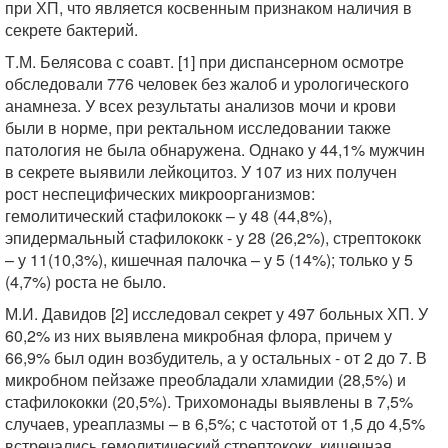
при ХП, что является косвенным признаком наличия в
секрете бактерий.
Т.М. Белясова с соавт. [1] при диспансерном осмотре
обследовали 776 человек без жалоб и урологического
анамнеза. У всех результаты анализов мочи и крови
были в норме, при ректальном исследовании также
патология не была обнаружена. Однако у 44,1% мужчин
в секрете выявили лейкоцитоз. У 107 из них получен
рост неспецифических микроорганизмов:
гемолитический стафилококк – у 48 (44,8%),
эпидермальный стафилококк - у 28 (26,2%), стрептококк
– у 11(10,3%), кишечная палочка – у 5 (14%); только у 5
(4,7%) роста не было.
М.И. Давидов [2] исследовал секрет у 497 больных ХП. У
60,2% из них выявлена микробная флора, причем у
66,9% был один возбудитель, а у остальных - от 2 до 7. В
микробном пейзаже преобладали хламидии (28,5%) и
стафилококки (20,5%). Трихомонады выявлены в 7,5%
случаев, уреаплазмы – в 6,5%; с частотой от 1,5 до 4,5%
встречались гемолитический стрептококк, кишечная