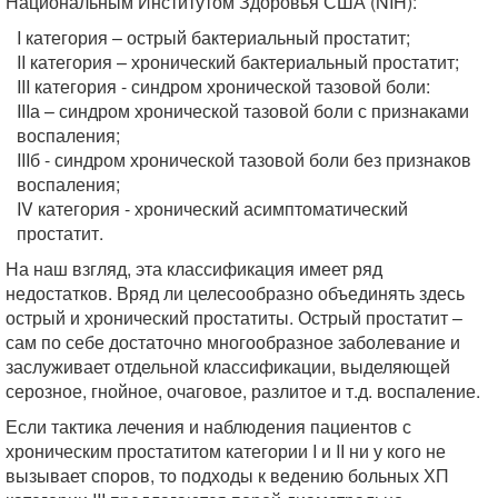
Национальным Институтом Здоровья США (NIH):
I категория – острый бактериальный простатит;
II категория – хронический бактериальный простатит;
III категория - синдром хронической тазовой боли:
IIIа – синдром хронической тазовой боли с признаками
воспаления;
IIIб - синдром хронической тазовой боли без признаков
воспаления;
IV категория - хронический асимптоматический
простатит.
На наш взгляд, эта классификация имеет ряд
недостатков. Вряд ли целесообразно объединять здесь
острый и хронический простатиты. Острый простатит –
сам по себе достаточно многообразное заболевание и
заслуживает отдельной классификации, выделяющей
серозное, гнойное, очаговое, разлитое и т.д. воспаление.
Если тактика лечения и наблюдения пациентов с
хроническим простатитом категории I и II ни у кого не
вызывает споров, то подходы к ведению больных ХП