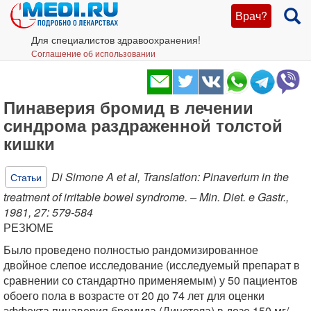
Врач?
Для специалистов здравоохранения!
Соглашение об использовании
Пинаверия бромид в лечении
синдрома раздраженной толстой
кишки
Di Simone A et al, Translation: Pinaverium in the
Статьи
treatment of irritable bowel syndrome. – Min. Diet. e Gastr.,
1981, 27: 579-584
РЕЗЮМЕ
Было проведено полностью рандомизированное
двойное слепое исследование (исследуемый препарат в
сравнении со стандартно применяемым) у 50 пациентов
обоего пола в возрасте от 20 до 74 лет для оценки
эффекта пинаверия бромида (Дицетела) в дозе 150 мг/