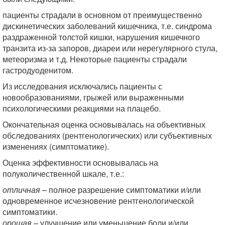
пациенты страдали в основном от преимущественно
дискинетических заболеваний кишечника, т.е. синдрома
раздраженной толстой кишки, нарушения кишечного
транзита из-за запоров, диареи или нерегулярного стула,
метеоризма и т.д. Некоторые пациенты страдали
гастродуоденитом.
Из исследования исключались пациенты с
новообразованиями, грыжей или выраженными
психологическими реакциями на плацебо.
Окончательная оценка основывалась на объективных
обследованиях (рентгенологических) или субъективных
изменениях (симптоматике).
Оценка эффективности основывалась на
полуколичественной шкале, т.е.:
отличная
– полное разрешение симптоматики и/или
одновременное исчезновение рентгенологической
симптоматики.
орошая
– улучшение или уменьшение боли и/или