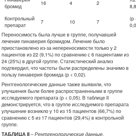
16
4
2
бромид
8,
Контрольный
(р 
7
10
7
препарат
0,
Переносимость была лучше в группе, получавшей
лечение пинаверия бромидом. Лечение было
приостановлено из-за непереносимости только у 2
пациентов из 22 (9,1%) по сравнению с 6 пациентами из
24 (25%) в другой группе. Статистический анализ
подтвердил, что частоты были распределены значимо в
пользу пинаверия бромида (р < 0,02).
Рентгенологические данные также выявили, что
улучшения были более распространенными в группе
исследуемого препарата (р < 0,05). В таблице II
демонстрируется, что в группе исследуемого препарата
улучшение возникло у 10 из 15 пациентов (66,7%) по
сравнению с 5 из 17 пациентов (29,4%) в контрольной
группе.
ТАБЛИЦА II
–
Рентгенологические данные,