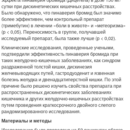
сутки при дискинетических кишечных расстройствах.
Было обнаружено, что пинаверия бромид был значимо
более эффективен, чем контрольный препарат
(тримебутин) в лечении «боли в животе» и «метеоризма»
(р < 0,05). Переносимость в группе, получавшей
исследуемый препарат, была также лучше (р < 0,02).
Клинические исследования, проведенные учеными,
подтвердили эффективность пинаверия бромида при
таких желудочно-кишечных заболеваниях, как синдром
раздраженной толстой кишки, дискинезия
желчевыводящих путей, гастродуоденит и язвенная
болезнь желудка и двенадцатиперстной кишки. По этой
причине было решено изучить свойства препарата при
распространенных дискинетических заболеваниях
кишечника и других желудочно-кишечных расстройствах
путем проведения краткосрочного двойного слепого
рандомизированного исследования.
Материалы и методы
Исследование было проведено на 50 пациентах обоего