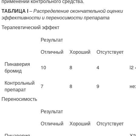
применении контрольного средства.
ТАБЛИЦА I
–
Распределение окончательной оценки
эффективности и переносимости препарата
Терапевтический эффект
Результат
Отличный
Хороший
Отсутствует
Пинаверия
10
8
4
l2 
бромид
Контрольный
7
8
9
не
препарат
Переносимость
Результат
Отличный
Хороший
Отсутствует
Пинаверия
Х2