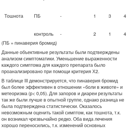
Тошнота
ПБ
-
1
3
4
контроль
-
2
1
4
(ПБ = пинаверия бромид)
Данные объективные результаты были подтверждены
анализом симптоматики. Уменьшение выраженности
каждого симптома для каждого препарата было
проанализировано при помощи критерия Х2.
В таблице III демонстрируется, что пинаверия бромид
был более эффективен в отношении «боли в животе» и
метеоризма (р< 0,05). Для запоров и диареи результаты
так же были лучше в опытной группе, однако разница не
была подтверждена статистически. Оказалось
невозможным оценить такой симптом, как тошнота, т.к.
он возникал чрезвычайно редко. Оба вида лечения
хорошо переносились, т.к. изменений основных