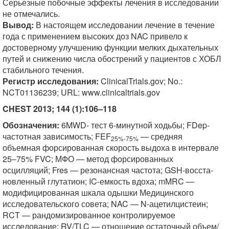
Серьезные побочные эффекты лечения в исследовании
не отмечались.
Вывод:
В настоящем исследовании лечение в течение
года с применением высоких доз NAC привело к
достоверному улучшению функции мелких дыхательных
путей и снижению числа обострений у пациентов с ХОБЛ
стабильного течения.
Регистр исследования:
ClinicalTrials.gov; No.:
NCT01136239; URL: www.clinicaltrials.gov
CHEST 2013; 144 (1):106–118
Обозначения:
6MWD- тест 6-минутной ходьбы; FDep-
частотная зависимость; FEF
— средняя
25%-75%
объемная форсированная скорость выдоха в интервале
25–75% FVC; МФО — метод форсированных
осцилляций; Fres — резонансная частота; GSH-восста-
новленный глутатион; IC-емкость вдоха; mMRC —
модифицированная шкала одышки Медицинского
исследовательского совета; NAC — N-ацетилцистеин;
RCT — рандомизированное контролируемое
исследование; RV/TLC — отношение остаточный объем/