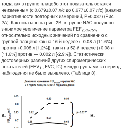
тогда как в группе плацебо этот показатель остался
неизменным (с 0.679±0.07 л/с до 0.677±0.07 л/с) (анализ
вариативности повторных измерений, P=0.037) (Рис.
2А). Как показано на рис. 2В, в группе NAC получено
значимое увеличение параметра FEF
25%-75%
относительно исходных значений по сравнению с
группой плацебо как на 16-й неделе (+0.08 л [11.6%]
против +0.008 л [1.2%]), так и на 52-й неделе (+0.08 л
[11.6%] против — 0.002 л [-2.9%]). Статистически
достоверных различий других спирометрических
показателей (FEV
, FVC, IC) между группами за период
1
наблюдения не было выявлено. (Таблица 3).
A.
B.