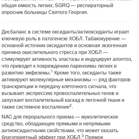
общая емкость легких; SGRQ — респираторный
опросник больницы Святого Георгия.
Дисбаланс в системе оксиданты/антиоксиданты играет
ключевую роль в патогенезе ХОБЛ. Табакокурение —
основной источник оксидантов и основная экзогенная
причина окислительного стресса при ХОБЛ —
стимулирует активность эластазы и индуцирует апоптоз,
что приводит к повреждению паренхимы легких и
1
развитию эмфиземы.
Кроме того, оксиданты также
активируют молекулярные механизмы — ряд факторов
транскрипции и передачу клеточного сигнала, что
вызывает экспрессию провоспалительных генов и
запускает воспалительный каскад в легочной ткани и
2
также системное воспаление
.
NAC для перорального приема — муколитическое
средство, обладающее прямыми и непрямыми
антиоксидантными свойствами, что может оказать
3
благоприятный эффект при ХОБЛ.
Прямое