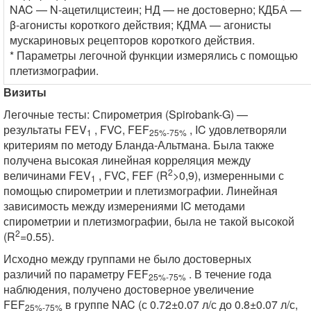
NAC — N-ацетилцистеин; НД — не достоверно; КДБА —
β-агонисты короткого действия; КДМА — агонисты
мускариновых рецепторов короткого действия.
* Параметры легочной функции измерялись с помощью
плетизмографии.
Визиты
Легочные тесты: Спирометрия (Spirobank-G) —
результаты FEV
, FVC, FEF
, IC удовлетворяли
1
25%-75%
критериям по методу Бланда-Альтмана. Была также
получена высокая линейная корреляция между
2
величинами FEV
, FVC, FEF (R
>0,9), измеренными с
1
помощью спирометрии и плетизмографии. Линейная
зависимость между измерениями IC методами
спирометрии и плетизмографии, была не такой высокой
2
(R
=0.55).
Исходно между группами не было достоверных
различий по параметру FEF
. В течение года
25%-75%
наблюдения, получено достоверное увеличение
FEF
в группе NAC (с 0.72±0.07 л/с до 0.8±0.07 л/с,
25%-75%