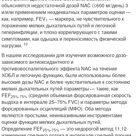
объясняется недостаточной дозой NAC (≤600 мг/день) 3
и/или применением неадекватных параметров оценки —
как, например, FEV
— маркера, не чувствительного к
1
поражению мелких дыхательных путей и легочной
гиперинфляции, и плохо коррелирующего с такими
симптомами, как одышка и переносимость физической
10
нагрузки.
В нашем исследовании для изучения возможного дозо-
зависимого антиоксидантного и
противовоспалительного эффекта NAC на течение
ХОБЛ и легочную функцию, были использованы более
высокие дозы NAC и более чувствительные к состоянию
мелких дыхательных путей параметры — такие, как
FEF
(средняя объемная форсированная скорость
25%-75%
выдоха в интервале 25–75% FVC) и параметры метода
форсированных осцилляций (МФО). Оба метода
являются простыми, неинвазивными инструментами
оценки функции мелких дыхательных путей.
Определение FEF
— это недорогой метод 11,12
25%-75%
измерения среднего потока в интервале средней порции