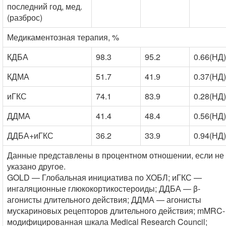
последний год, мед.
(разброс)
Медикаментозная терапия, %
КДБА
98.3
95.2
0.66(НД)
КДМА
51.7
41.9
0.37(НД)
иГКС
74.1
83.9
0.28(НД)
ДДМА
41.4
48.4
0.56(НД)
ДДБА+иГКС
36.2
33.9
0.94(НД)
Данные представлены в процентном отношении, если не
указано другое.
GOLD — Глобальная инициатива по ХОБЛ; иГКС —
ингаляционные глюкокортикостероиды; ДДБА — β-
агонисты длительного действия; ДДМА — агонисты
мускариновых рецепторов длительного действия; mMRC-
модифицированная шкала Мedical Research Council;