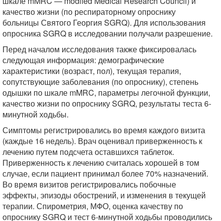
шкале mMRC — modifed Medical Research Council) и
качество жизни (по респираторному опроснику
больницы Святого Георгия SGRQ). Для использования
опросника SGRQ в исследовании получали разрешение.
Перед началом исследования также фиксировалась
следующая информация: демографические
характеристики (возраст, пол), текущая терапия,
сопутствующие заболевания (по опроснику), степень
одышки по шкале mMRC, параметры легочной функции,
качество жизни по опроснику SGRQ, результаты теста 6-
минутной ходьбы.
Симптомы регистрировались во время каждого визита
(каждые 16 недель). Врач оценивал приверженность к
лечению путем подсчета оставшихся таблеток.
Приверженность к лечению считалась хорошей в том
случае, если пациент принимал более 70% назначений.
Во время визитов регистрировались побочные
эффекты, эпизоды обострений, и изменения в текущей
терапии. Спирометрия, МФО, оценка качеству по
опроснику SGRQ и тест 6-минутной ходьбы проводились