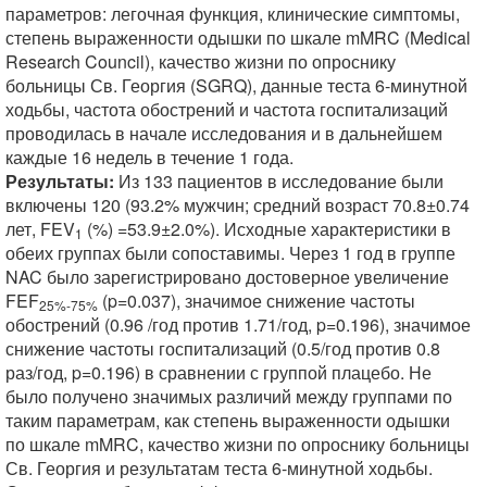
параметров: легочная функция, клинические симптомы,
степень выраженности одышки по шкале mMRC (Medical
Research Council), качество жизни по опроснику
больницы Св. Георгия (SGRQ), данные теста 6-минутной
ходьбы, частота обострений и частота госпитализаций
проводилась в начале исследования и в дальнейшем
каждые 16 недель в течение 1 года.
Результаты:
Из 133 пациентов в исследование были
включены 120 (93.2% мужчин; средний возраст 70.8±0.74
лет, FEV
(%) =53.9±2.0%). Исходные характеристики в
1
обеих группах были сопоставимы. Через 1 год в группе
NAC было зарегистрировано достоверное увеличение
FEF
(p=0.037), значимое снижение частоты
25%-75%
обострений (0.96 /год против 1.71/год, p=0.196), значимое
снижение частоты госпитализаций (0.5/год против 0.8
раз/год, p=0.196) в сравнении с группой плацебо. Не
было получено значимых различий между группами по
таким параметрам, как степень выраженности одышки
по шкале mMRC, качество жизни по опроснику больницы
Св. Георгия и результатам теста 6-минутной ходьбы.