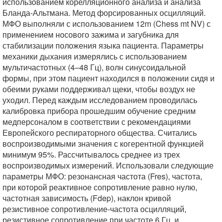
использованием корелляционного анализа и анализа
Бланда-Альтмана. Метод форсированных осцилляций.
МФО выполняли с использованием 12m (Chess mt NV) с
применением носового зажима и загубника для
стабилизации положения языка пациента. Параметры
механики дыхания измерялись с использованием
мультичастотных (4–48 Гц), волн синусоидальной
формы, при этом пациент находился в положении сидя и
обеими руками поддерживал щеки, чтобы воздух не
уходил. Перед каждым исследованием проводилась
калибровка прибора прошедшим обучение средним
медперсоналом в соответствии с рекомендациями
Европейского респираторного общества. Считались
воспроизводимыми значения с когерентной функцией
минимум 95%. Рассчитывалось среднее из трех
воспроизводимых измерений. Использовали следующие
параметры МФО: резонансная частота (Fres), частота,
при которой реактивное сопротивление равно нулю,
частотная зависимость (Fdep), наклон кривой
резистивное сопротивление-частота осцилляций,
резистивное сопротивление при частоте 6 Гц, и