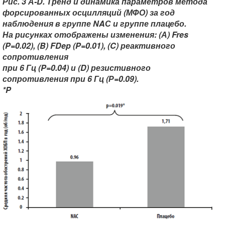
Рис. 3 А-D. Тренд и динамика параметров метода
форсированных осцилляций (МФО) за год
наблюдения в группе NAС и группе плацебо.
На рисунках отображены изменения: (А) Fres
(P=0.02), (B) FDep (P=0.01), (C) реактивного
сопротивления
при 6 Гц (P=0.04) и (D) резистивного
сопротивления при 6 Гц (Р=0.09).
*P