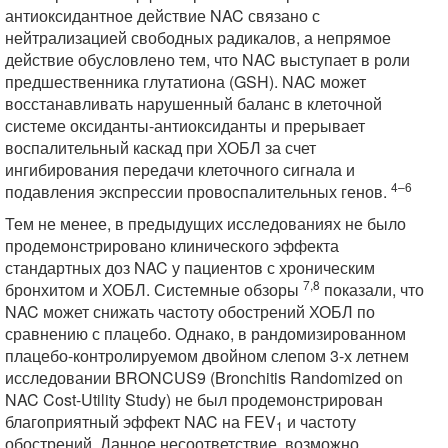
антиоксидантное действие NAC связано с
нейтрализацией свободных радикалов, а непрямое
действие обусловлено тем, что NAC выступает в роли
предшественника глутатиона (GSH). NAC может
восстанавливать нарушенный баланс в клеточной
системе оксиданты-антиоксиданты и прерывает
воспалительный каскад при ХОБЛ за счет
ингибирования передачи клеточного сигнала и
4–6
подавления экспрессии провоспалительных генов.
Тем не менее, в предыдущих исследованиях не было
продемонстрировано клинического эффекта
стандартных доз NAC у пациентов с хроническим
7,8
бронхитом и ХОБЛ. Системные обзоры
показали, что
NAC может снижать частоту обострений ХОБЛ по
сравнению с плацебо. Однако, в рандомизированном
плацебо-контролируемом двойном слепом 3-х летнем
исследовании BRONCUS9 (Bronchitis Randomized on
NAC Cost-Utility Study) не был продемонстрирован
благоприятный эффект NAC на FEV
и частоту
1
обострений. Данное несоответствие, возможно,