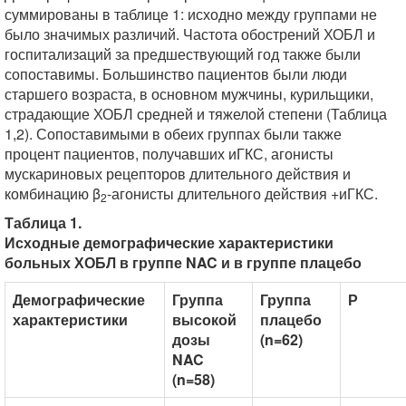
суммированы в таблице 1: исходно между группами не
было значимых различий. Частота обострений ХОБЛ и
госпитализаций за предшествующий год также были
сопоставимы. Большинство пациентов были люди
старшего возраста, в основном мужчины, курильщики,
страдающие ХОБЛ средней и тяжелой степени (Таблица
1,2). Сопоставимыми в обеих группах были также
процент пациентов, получавших иГКС, агонисты
мускариновых рецепторов длительного действия и
комбинацию β
-агонисты длительного действия +иГКС.
2
Таблица 1.
Исходные демографические характеристики
больных ХОБЛ в группе NAC и в группе плацебо
Демографические
Группа
Группа
Р
характеристики
высокой
плацебо
дозы
(n=62)
NAC
(n=58)