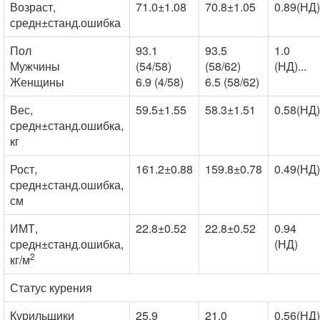
Возраст,
71.0±1.08
70.8±1.05
0.89(НД)
средн±станд.ошибка
Пол
93.1
93.5
1.0
Мужчины
(54/58)
(58/62)
(НД)...
Женщины
6.9 (4/58)
6.5 (58/62)
Вес,
59.5±1.55
58.3±1.51
0.58(НД)
средн±станд.ошибка,
кг
Рост,
161.2±0.88
159.8±0.78
0.49(НД)
средн±станд.ошибка,
см
ИМТ,
22.8±0.52
22.8±0.52
0.94
средн±станд.ошибка,
(НД)
2
кг/м
Статус курения
Курильщики
25.9
21.0
0.56(НД)