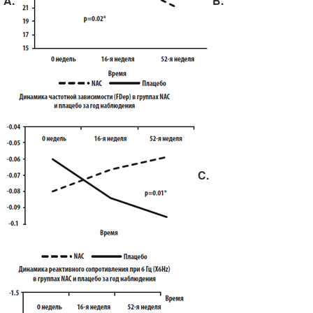
A.
B.
C.