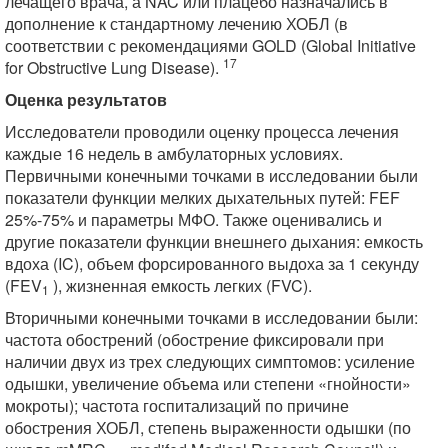
лечащего врача, а NAC или плацебо назначались в
дополнение к стандартному лечению ХОБЛ (в
соответствии с рекомендациями GOLD (Global Initiative
17
for Obstructive Lung Disease).
Оценка результатов
Исследователи проводили оценку процесса лечения
каждые 16 недель в амбулаторных условиях.
Первичными конечными точками в исследовании были
показатели функции мелких дыхательных путей: FEF
25%-75% и параметры МФО. Также оценивались и
другие показатели функции внешнего дыхания: емкость
вдоха (IC), объем форсированного выдоха за 1 секунду
(FEV
), жизненная емкость легких (FVC).
1
Вторичными конечными точками в исследовании были:
частота обострений (обострение фиксировали при
наличии двух из трех следующих симптомов: усиление
одышки, увеличение объема или степени «гнойности»
мокроты); частота госпитализаций по причине
обострения ХОБЛ, степень выраженности одышки (по