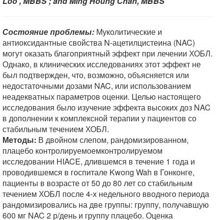
Loo , MBBS ; and Ming Houng Chan, MBBS
Состояние проблемы:
Муколитические и
антиоксидантные свойства N-ацетилцистеина (NAC)
могут оказать благоприятный эффект при лечении ХОБЛ.
Однако, в клинических исследованиях этот эффект не
был подтвержден, что, возможно, объясняется или
недостаточными дозами NAC, или использованием
неадекватных параметров оценки. Целью настоящего
исследования было изучение эффекта высоких доз NAC
в дополнении к комплексной терапии у пациентов со
стабильным течением ХОБЛ.
Методы:
В двойном слепом, рандомизированном,
плацебо контролируемоемконтролируемом
исследовании HIACE, длившемся в течение 1 года и
проводившемся в госпитале Kwong Wah в Гонконге,
пациенты в возрасте от 50 до 80 лет со стабильным
течением ХОБЛ после 4-х недельного вводного периода
рандомизировались на две группы: группу, получавшую
600 мг NAC 2 р/день и группу плацебо. Оценка