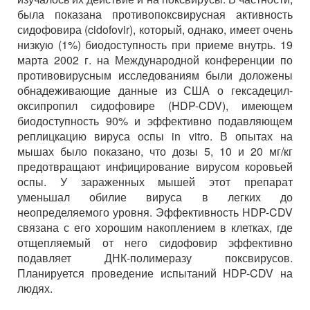
была показана противопоксвирусная активность
сидофовира (cidofovir), который, однако, имеет очень
низкую (1%) биодоступность при приеме внутрь. 19
марта 2002 г. на Международной конференции по
противовирусным исследованиям были доложены
обнадеживающие данные из США о гексадецил-
оксипропил сидофовире (HDP-CDV), имеющем
биодоступность 90% и эффективно подавляющем
реплицкацию вируса оспы in vitro. В опытах на
мышах было показано, что дозы 5, 10 и 20 мг/кг
предотвращают инфицирование вирусом коровьей
оспы. У зараженных мышей этот препарат
уменьшал обилие вируса в легких до
неопределяемого уровня. Эффективность HDP-CDV
связана с его хорошим накоплением в клетках, где
отщепляемый от него сидофовир эффективно
подавляет ДНК-полимеразу поксвирусов.
Планируется проведение испытаний HDP-CDV на
людях.