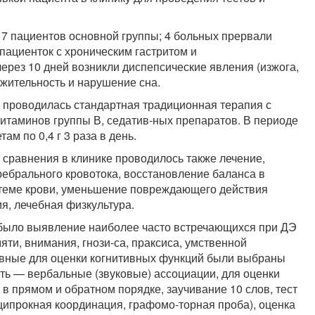
 паци­ентов основной группы; 4 больных прервали
пациенток с хрониче­ским гастритом и
рез 10 дней возникли диспепсические явления (из­жога,
итель­ность и нарушение сна.
 проводи­лась стандартная традиционная терапия с
итаминов группы В, седатив-ных препаратов. В периоде
м по 0,4 г 3 раза в день.
сравне­ния в клинике проводилось также лечение,
ебрального кровотока, вос­становление баланса в
теме крови, уменьшение повреждающего действия
я, лечебная физкультура.
было вы­явление наиболее часто встречающихся при ДЭ
ти, внимания, гнози-са, праксиса, умственной
ивные для оценки когнитивных функций были выбраны
ть — вербальные (звуковые) ассоциации, для оценки
в прямом и обратном порядке, заучивание 10 слов, тест
ципрокная координация, графомо-торная проба), оценка