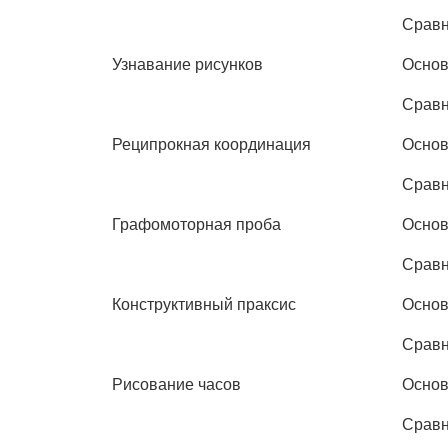
Срав
Узнавание рисунков
Осно
Срав
Реципрокная координация
Осно
Срав
Графомоторная проба
Осно
Срав
Конструктивный праксис
Осно
Срав
Рисование часов
Осно
Срав