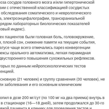
за сосудов головно­го мозга и/или гипертонической
твии с отечественной классификацией сосудистых
 обследования соматического и неврологического
на, электроэнцефало­графии, транскраниальной
 рядом лабораторных биологических показа­телей
овый индекс).
х паци­ентов были головная боль, головокружение,
 плохой сон, снижение памяти на текущие события,
атусе чаще всего отмечались парез конвер­генции
лексы орального автоматизма, легкая пирамидная
 двустороннего повышения су­хожильных рефлексов.
торых по данным нейропсихологических тестов
менцией.
овную (21 человек) и группу сравнения (30 человек), не
сти заболевания и его основным клиническим
л в дозе 200 мг/сут (по 100 мг на два приема) внутрь в
 в стационаре (16—18 дней), затем продолжался до 30-го
вкой пациента в клинику для про­ведения тестов и