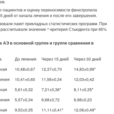
ов.
е пациен­тов и оценку переносимости фенотропила
 дней от начала лечения и по­сле его завершения.
зовали пакет прикладных статистических программ. При
рассчитывали значе­ние ^-критерия Стьюдента при 95%
 АЭ в основной группе и группе сравнения в
а
До лечения
Через 15 дней
Через 30 дней
вная
10,48±0,67
12,37±0,70
14,83±0,99*
нения
10,41±0,60
11,56±0,34
12,03±0,42
вная
5,61±0,32
7,21±0,36*
8,11±0,35*
нения
5,57±0,34
6,68±0,72
6,98±0,23
вная
9,53±0,35
11,11±0,41*
12,06±0,49*