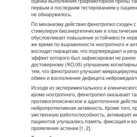
оценка вы­полнения графомоторной пробы та
первым и последним тес­тированием у пациент
не обнаружилось.
По механизму действия фенотропил сходен с 
стимули­руя биоэнергетические и пластически
обусловливает повышение ус­тойчивости нервн
же время по выраженности ноотропного и ант
восходит пирацетам, что подтверждают и резу
эффект которо­го был зафиксирован не ранее 
достоверному (/КО,05) улучшению ког­нитивны
тем, что фенотропил улучшает микроциркуля
об­мен и восполнение дефицита нейромедиато
Исходя из экспериментального и клиническог
кроме ноо­тропного, фенотропил оказывает та
противогипоксическое и адаптогенное действ
нейропротективная активность. Кроме того, 
умственную ра­ботоспособность, активирует и
пациентов улучшались память, фик­сация и в
проявления астении [1, 2].