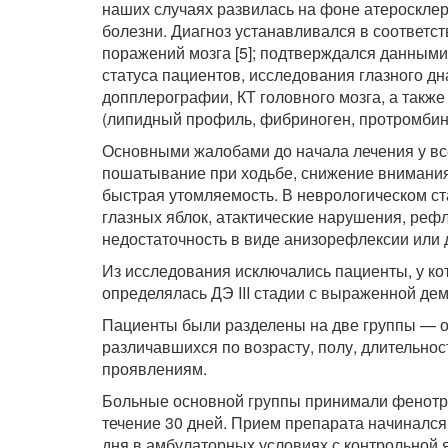
наших случаях развилась на фоне атеросклеро
болезни. Диагноз устанав­ливался в соответс
поражений мозга [5]; подтверждался данными
статуса пациентов, исследования глазного д
допплерографии, КТ головного мозга, а также
(липидный профиль, фибриноген, протромбин
Основными жалобами до начала лечения у все
пошатывание при ходьбе, снижение внимания,
быстрая утомляемость. В нев­рологическом ст
глазных яблок, атактические нарушения, реф
недостаточность в виде анизорефлексии или
Из исследования исключались пациенты, у ко
определялась ДЭ III стадии с выраженной де
Пациенты были разделены на две группы — осн
разли­чавшихся по возрасту, полу, длительно
проявлениям.
Больные основной группы принимали фенотропи
течение 30 дней. Прием препарата начинался
дня в амбулаторных ус­ловиях с контрольной я