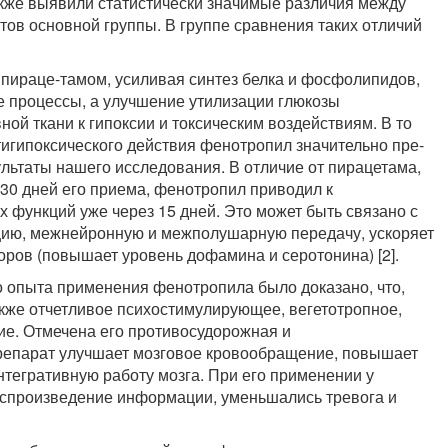
кже выявили статисти­чески значимые различия между
ов основной группы. В группе срав­нения таких отличий
пираце-тамом, усиливая синтез белка и фосфолипидов,
е процессы, а улуч­шение утилизации глюкозы
ой ткани к гипоксии и токсическим воздействиям. В то
игипоксического действия фенотропил значительно пре­
льтаты наше­го исследования. В отличие от пирацетама,
30 дней его приема, фено­тропил приводил к
х функций уже через 15 дней. Это может быть свя­зано с
цию, межнейронную и межполушарную передачу, ускоряет
ров (повышает уровень дофамина и серотонина) [2].
о опыта применения фенотропила было доказано, что,
кже отчетливое психо­стимулирующее, вегетотропное,
ие. Отмечена его противосудорожная и
препарат улуч­шает мозговое кровообращение, повышает
нтегративную работу мозга. При его применении у
оспроизведение информации, уменьшались тре­вога и