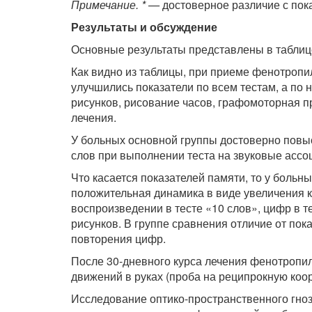
Примечание. * —
достоверное различие с пока
Результаты и обсуждение
Основные результаты представлены в таблиц
Как видно из таблицы, при приеме фенотропил
улучшились показатели по всем тестам, а по 
рисунков, рисование часов, графомоторная пр
лечения.
У больных основной группы достоверно повы
слов при выполнении теста на звуковые ассоц
Что касается показателей памяти, то у боль
положитель­ная динамика в виде увеличения
воспроизведении в тесте «10 слов», цифр в т
рисунков. В группе сравнения отличие от пок
повторения цифр.
После 30-дневного курса лечения фенотропи
движений в ру­ках (проба на реципрокную коо
Исследование оптико-пространственного гнози