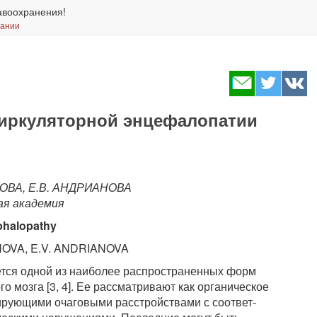
авоохранения!
вании
циркуляторной энцефалопатии
НОВА, Е.В. АНДРИАНОВА
ая академия
ephalopathy
NOVA, E.V. ANDRIANOVA
тся од­ной из наиболее распространенных форм
о мозга [3, 4]. Ее рассматри­вают как органическое
рующими очаговыми расстройствами с соответ­