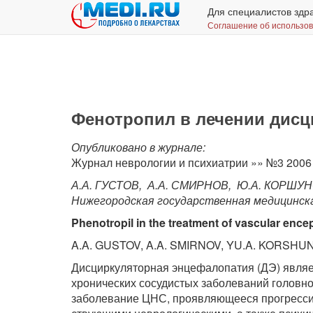
Для специалистов здр
Соглашение об использо
Фенотропил в лечении дис
Опубликовано в журнале:
Журнал неврологии и психиатрии »» №3 2006
А.А. ГУСТОВ, А.А. СМИРНОВ, Ю.А. КОРШУ
Нижегородская государственная медицинск
Phenotropil in the treatment of vascular enc
A.A. GUSTOV, A.A. SMIRNOV, YU.A. KORSHU
Дисциркуляторная энцефалопатия (ДЭ) являе
хронических со­судистых заболеваний головног
заболевание ЦНС, проявляющееся прогресси