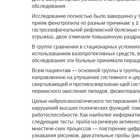
обследования.
Исследование полностью было завершено у 17
прием фено­тропила по разным причинам: у 2 
гастроэзофагеальной рефлюксной болез­нью че
отрыжка), двое отмечали повышенную раздраж
В группе сравнения в стационарных условиях
использованием вазопротективных средств, в
обследования эти больные при­нимали пирацета
Всем пациентам — основной группы и группы 
направленное на улучшение системного и цер
свертывающей и противосвертываю-щей сис
перекисного окисления липидов, физиотерапи
Целью нейропсихологического тестирования 
нарушений высших психических функций: памя
работоспособности. Как наибо­лее информат
следующие тесты: проба на речевую активнос
мнестиче-ских процессов — повторение цифр 
узнавания рисунков, двигательные пробы (ре