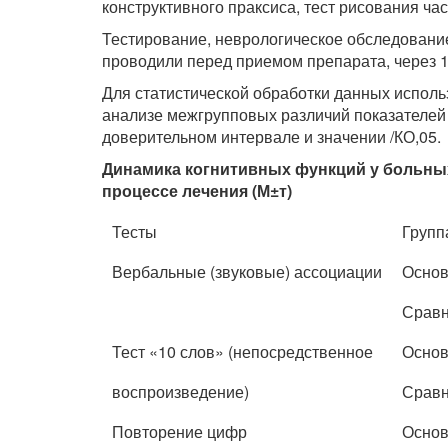
конструктивного праксиса, тест ри­сования час
Тестирование, неврологическое обследовани
проводили перед приемом препарата, через 15
Для статистической обработки данных исполь
анализе межгрупповых различий показателей 
доверительном интер­вале и значении /КО,05.
Динамика когнитивных функций у больных
процессе лечения (М±т)
Тесты
Групп
Вербальные (звуковые) ассоциации
Осно
Срав
Тест «10 слов» (непосредственное
Осно
воспроизведение)
Срав
Повторение цифр
Осно