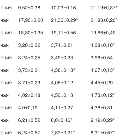
нения
9,52±0,38
10,03±0,16
11,19±0,37*
вная
17,90±0,20
21,36±0,29*
21,88±0,26*
нения
18,80±0,35
19,11±0,56
19,86±0,49
вная
3,28±0,22
3,74±0,21
4,28±0,18*
нения
3,24±0,25
3,49±0,23
3,96±0,54
вная
3,73±0,21
4,38±0,18*
4,67±0,13*
нения
3,71±0,23
4,06±0,12
4,45±0,29
вная
4,02±0,18
4,50±0,18
4,73±0,12*
нения
4,0±0,19
4,11±0,27
4,38±0,31
вная
6,21±0,52
8,0±0,46*
9,19±0,29*
нения
6,24±0,57
7,83±0,21*
8,31±0,67*