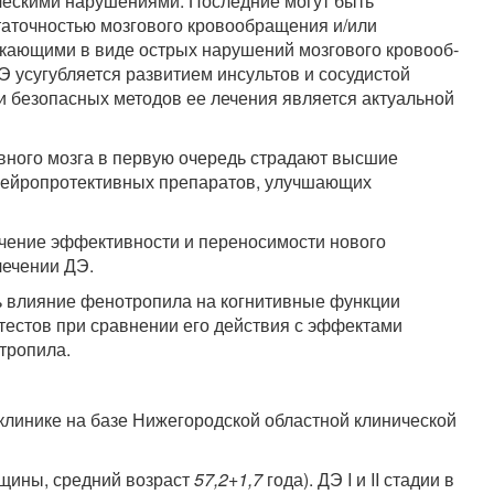
ческими на­рушениями. Последние могут быть
таточностью мозгового кровообра­щения и/или
екающими в виде острых нарушений мозгового кровооб­
Э усугубля­ется развитием инсультов и сосудистой
и безопасных методов ее лечения является актуальной
вного мозга в первую очередь страдают высшие
нейропротективных препара­тов, улучшающих
чение эф­фективности и переносимости нового
лечении ДЭ.
ь влияние фенотропила на когнитивные функции
тестов при сравнении его дей­ствия с эффектами
тропила.
клинике на базе Нижегородской областной клинической
нщины, средний возраст
57,2+1,7
года). ДЭ I и II стадии в