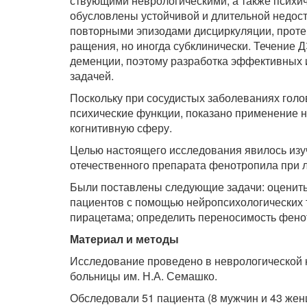
ствующими неврологическими, а также психи
обусловлены устойчи­вой и длительной недос
повторными эпизодами дисциркуляции, про­т
ращения, но иногда субклинически. Течение Д
деменции, поэтому разработка эффективных 
задачей.
Поскольку при сосудистых заболеваниях голо
психические функ­ции, показано применение 
когнитивную сферу.
Целью настоящего исследования явилось изу
отечественного пре­парата фенотропила при 
Были поставлены следующие задачи: оценит
пациентов с помо­щью нейропсихологических 
пирацетама; определить переносимость фено
Материал и методы
Исследование проведено в неврологической 
больницы им. Н.А. Семашко.
Обследовали 51 пациента (8 мужчин и 43 же