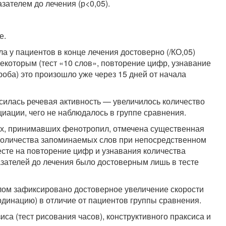
зателем до лечения (р<0,05).
е.
а у па­циентов в конце лечения достоверно (/КО,05)
некоторым (тест «10 слов», повторение цифр, узнавание
оба) это произошло уже через 15 дней от начала
силась речевая активность — увеличилось количество
иации, чего не наблю­далось в группе сравнения.
ных, прини­мавших фенотропил, отмечена существенная
 количества запоминаемых слов при непосредственном
есте на повторение цифр и узнавания коли­чества
азателей до лечения было достоверным лишь в тесте
лом зафик­сировано достоверное увеличение скорости
рдинацию) в отличие от пациентов группы сравнения.
са (тест рисования часов), конструктивного праксиса и