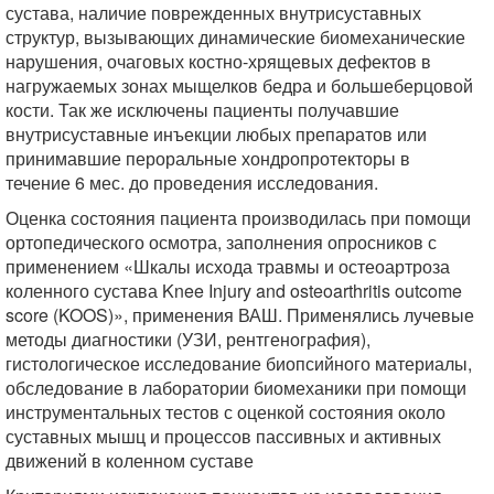
сустава, наличие поврежденных внутрисуставных
структур, вызывающих динамические биомеханические
нарушения, очаговых костно-хрящевых дефектов в
нагружаемых зонах мыщелков бедра и большеберцовой
кости. Так же исключены пациенты получавшие
внутрисуставные инъекции любых препаратов или
принимавшие пероральные хондропротекторы в
течение 6 мес. до проведения исследования.
Оценка состояния пациента производилась при помощи
ортопедического осмотра, заполнения опросников с
применением «Шкалы исхода травмы и остеоартроза
коленного сустава Knee Injury and osteoarthritis outcome
score (KOOS)», применения ВАШ. Применялись лучевые
методы диагностики (УЗИ, рентгенография),
гистологическое исследование биопсийного материалы,
обследование в лаборатории биомеханики при помощи
инструментальных тестов с оценкой состояния около
суставных мышц и процессов пассивных и активных
движений в коленном суставе