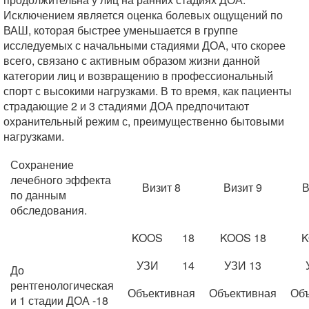
Исключением является оценка болевых ощущений по
ВАШ, которая быстрее уменьшается в группе
исследуемых с начальными стадиями ДОА, что скорее
всего, связано с активным образом жизни данной
категории лиц и возвращению в профессиональный
спорт с высокими нагрузками. В то время, как пациенты
страдающие 2 и 3 стадиями ДОА предпочитают
охранительный режим с, преимущественно бытовыми
нагрузками.
Сохранение
лечебного эффекта
Визит 8
Визит 9
В
по данным
обследования.
KOOS
18
KOOS 18
K
УЗИ
14
УЗИ 13
До
рентгенологическая
Объективная
Объективная
Объ
и 1 стадии ДОА -18