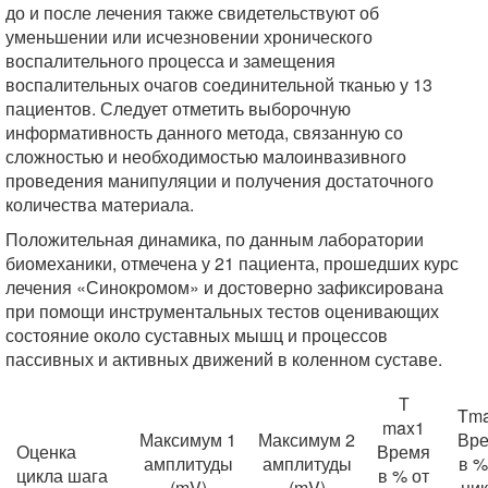
до и после лечения также свидетельствуют об
уменьшении или исчезновении хронического
воспалительного процесса и замещения
воспалительных очагов соединительной тканью у 13
пациентов. Следует отметить выборочную
информативность данного метода, связанную со
сложностью и необходимостью малоинвазивного
проведения манипуляции и получения достаточного
количества материала.
Положительная динамика, по данным лаборатории
биомеханики, отмечена у 21 пациента, прошедших курс
лечения «Синокромом» и достоверно зафиксирована
при помощи инструментальных тестов оценивающих
состояние около суставных мышц и процессов
пассивных и активных движений в коленном суставе.
Т
Tm
max1
Максимум 1
Максимум 2
Вр
Оценка
Время
амплитуды
амплитуды
в %
цикла шага
в % от
(mV)
(mV)
ци