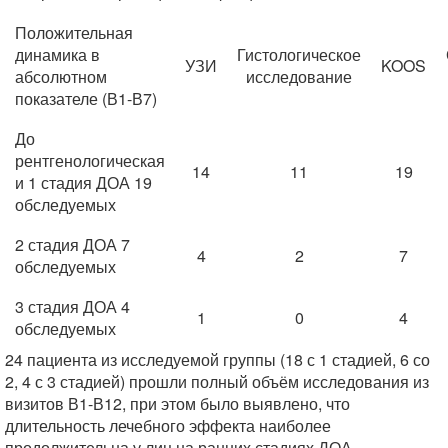
Положительная
динамика в
Гистологическое
УЗИ
KOOS
абсолютном
исследование
показателе (В1-В7)
До
рентгенологическая
14
11
19
и 1 стадия ДОА 19
обследуемых
2 стадия ДОА 7
4
2
7
обследуемых
3 стадия ДОА 4
1
0
4
обследуемых
24 пациента из исследуемой группы (18 с 1 стадией, 6 со
2, 4 с 3 стадией) прошли полный объём исследования из
визитов В1-В12, при этом было выявлено, что
длительность лечебного эффекта наиболее
продолжительна у лиц на ранних стадиях ДОА.