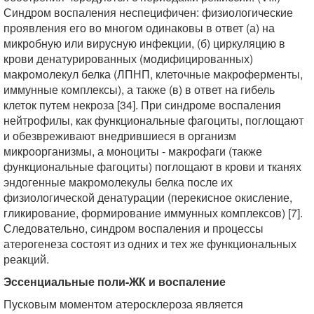
Синдром воспаления неспецифичен: физиологические
проявления его во многом одинаковы в ответ (а) на
микробную или вирусную инфекции, (б) циркуляцию в
крови денатурированных (модифицированных)
макромолекул белка (ЛПНП, клеточные макроферменты,
иммунные комплексы), а также (в) в ответ на гибель
клеток путем некроза [34]. При синдроме воспаления
нейтрофилы, как функциональные фагоциты, поглощают
и обезвреживают внедрившиеся в организм
микроорганизмы, а моноциты - макрофаги (также
функциональные фагоциты) поглощают в крови и тканях
эндогенные макромолекулы белка после их
физиологической денатурации (перекисное окисление,
гликирование, формирование иммунных комплексов) [7].
Следовательно, синдром воспаления и процессы
атерогенеза состоят из одних и тех же функциональных
реакций.
Эссенциальные поли-ЖК и воспаление
Пусковым моментом атеросклероза является