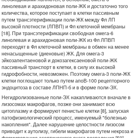
линолевая и арахидоновая поли-ЖК и достаточно того
количества, которое поступает в клетки пассивным
путем трансэтерификации поли-ЖК между Фл ЛП
высокой плотности (ЛПВП) и Фл клеточной мембраны
[18]. При трансэтерификации свободная омега-6
линолевая и арахидоновая поли-ЖК из Фл ЛПВП
переходят в Фл клеточной мембраны в обмен на менее
ненасыщенные (диеновые) ЖК. Для омега-3
эйкозапентаеновой и докозагексаеновой поли-ЖК
пассивный транспорт в клетки, в силу их высокой
гидрофобности, невозможен. Поэтому омега-3 поли-ЖК
клетки поглощают только путем апоВ-100 рецепторного
эндоцитоза в составе ЛПНП-б и в форме поли-ЭХ.
Негидролизованные поли-ЭХ накапливаются вначале в
лизосомах макрофагов, позже они занимают всю
цитоплазму и формируют пенистые клетки [8], запуская
патофизиологический процесс, именуемый "болезнью
накопления". Далее нарушение целостности лизосом
приводит к аутолизу, гибели макрофагов путем некроза и
формированию асептического очага воспаления [59].