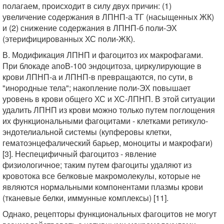
полагаем, происходит в силу двух причин: (1)
увеличение содержания в ЛПНП-а ТГ (насыщенных ЖК)
и (2) снижение содержания в ЛПНП-б поли-ЭХ
(этерифицированных ХС поли-ЖК).
В. Модификация ЛПНП и фагоцитоз их макрофагами.
При блокаде апоВ-100 эндоцитоза, циркулирующие в
крови ЛПНП-а и ЛПНП-в превращаются, по сути, в
"инородные тела"; накопление поли-ЭХ повышает
уровень в крови общего ХС и ХС-ЛПНП. В этой ситуации
удалить ЛПНП из крови можно только путем поглощения
их функциональными фагоцитами - клетками ретикуло-
эндотелиальной системы (купферовы клетки,
гематоэнцефалический барьер, моноциты и макрофаги)
[3]. Неспецифичный фагоцитоз - явление
физиологичное; таким путем фагоциты удаляют из
кровотока все белковые макромолекулы, которые не
являются нормальными компонентами плазмы крови
(тканевые белки, иммунные комплексы) [11].
Однако, рецепторы функциональных фагоцитов не могут