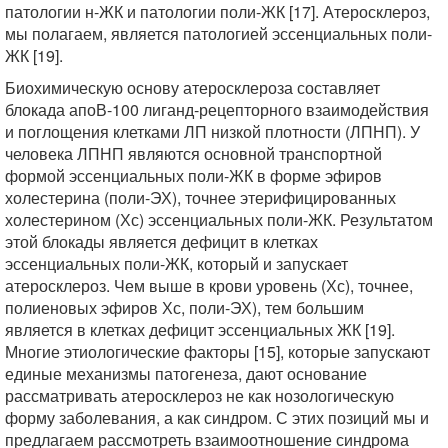
патологии н-ЖК и патологии поли-ЖК [17]. Атеросклероз,
мы полагаем, является патологией эссенциальных поли-
ЖК [19].
Биохимическую основу атеросклероза составляет
блокада апоВ-100 лиганд-рецепторного взаимодействия
и поглощения клетками ЛП низкой плотности (ЛПНП). У
человека ЛПНП являются основной транспортной
формой эссенциальных поли-ЖК в форме эфиров
холестерина (поли-ЭХ), точнее этерифицированных
холестерином (Хс) эссенциальных поли-ЖК. Результатом
этой блокады является дефицит в клетках
эссенциальных поли-ЖК, который и запускает
атеросклероз. Чем выше в крови уровень (Хс), точнее,
полиеновых эфиров Хс, поли-ЭХ), тем большим
является в клетках дефицит эссенциальных ЖК [19].
Многие этиологические факторы [15], которые запускают
единые механизмы патогенеза, дают основание
рассматривать атеросклероз не как нозологическую
форму заболевания, а как синдром. С этих позиций мы и
предлагаем рассмотреть взаимоотношение синдрома