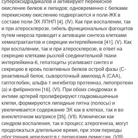
супероксидрадикалов и активируют перекисное
окисление белков и липидов; одновременно с белками
перекисному окислению подвергаются и поли-ЖК в
составе поли-ЭХ ЛПНП [4]. (IV). Как при воспалении, так
и при атеросклерозе, гибель функциональных фагоцитов
путем некроза приводит к активации синтеза клетками
хемиатрактантов и секреции интерлейкинов [41]. (V). Как
при воспалении, так и при атеросклерозе, в ответ на
секрецию клетками рыхлой соединительной ткани
интерлейкина-6, гепатоциты усиливают синтез и
секрецию в кровь позитивных белков острой фазы (С-
реактивный белок, сывороточный амилоид А (САА),
гаптоглобин, альфа-1 ингибитор протеиназ, липопротеин
(а) и фибриноген [16]. (VI). При обоих синдромах в
интиме артерий пролиферируют гладкомышечные
клетки, формируются липидные пятна (полосы) и
увеличивается содержание ЭХ как в клетках, так и во
внеклеточном матриксе [35]. (VII). Клинически как
синдром воспаления, так и процесс атерогенеза, могут
продолжаться длительное время, при этом периоды
обострения чередуются с периодами ремиссии. (VIII)