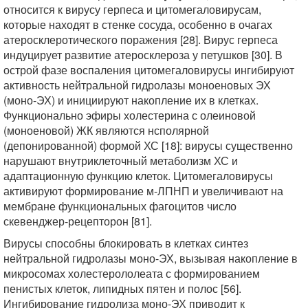
относится к вирусу герпеса и цитомегаловирусам,
которые находят в стенке сосуда, особенно в очагах
атеросклеротического поражения [28]. Вирус герпеса
индуцирует развитие атеросклероза у петушков [30]. В
острой фазе воспаления цитомегаловирусы ингибируют
активность нейтральной гидролазы моноеновых ЭХ
(моно-ЭХ) и инициируют накопление их в клетках.
Функционально эфиры холестерина с олеиновой
(моноеновой) ЖК являются нсполярной
(депонированной) формой ХС [18]: вирусы существенно
нарушают внутриклеточный метаболизм ХС и
адаптационную функцию клеток. Цитомегаловирусы
активируют формирование м-ЛПНП и увеличивают на
мембране функциональных фагоцитов число
скевенджер-рецепторон [81].
Вирусы способны блокировать в клетках синтез
нейтральной гидролазы моно-ЭХ, вызывая накопление в
микросомах холестерололеата с формированием
пенистых клеток, липидных пятен и полос [56].
Ингибирование гидролиза моно-ЭХ приводит к