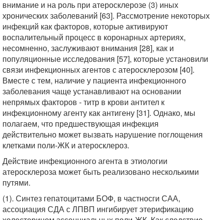
внимание и на роль при атеросклерозе (3) иных
хронических заболеваний [63]. Рассмотрение некоторых
инфекций как факторов, которые активируют
воспалительный процесс в коронарных артериях,
несомненно, заслуживают внимания [28], как и
популяционные исследования [57], которые установили
связи инфекционных агентов с атеросклерозом [40].
Вместе с тем, наличие у пациента инфекционного
заболевания чаще устанавливают на основании
непрямых факторов - титр в крови антител к
инфекционному агенту как антигену [31]. Однако, мы
полагаем, что предшествующая инфекция
действительно может вызвать нарушение поглощения
клетками поли-ЖК и атеросклероз.
Действие инфекционного агента в этиологии
атеросклероза может быть реализовано несколькими
путями.
(1). Синтез гепатоцитами БОФ, в частносги САА,
ассоциация СДА с ЛПВП ингибирует этерификацию
холестерином эссенциальных поли-ЖК. Как следствие