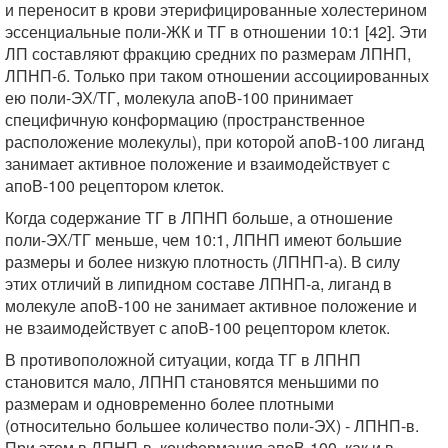
и переносит в крови этерифицированные холестерином
эссенциальные поли-ЖК и ТГ в отношении 10:1 [42]. Эти
ЛП составляют фракцию средних по размерам ЛПНП,
ЛПНП-б. Только при таком отношении ассоциированных
ею поли-ЭХ/ТГ, молекула апоВ-100 принимает
специфичную конформацию (пространственное
расположение молекулы), при которой апоВ-100 лиганд
занимает активное положение и взаимодействует с
апоВ-100 рецептором клеток.
Когда содержание ТГ в ЛПНП больше, а отношение
поли-ЭХ/ТГ меньше, чем 10:1, ЛПНП имеют большие
размеры и более низкую плотность (ЛПНП-а). В силу
этих отличий в липидном составе ЛПНП-а, лиганд в
молекуле апоВ-100 не занимает активное положение и
не взаимодействует с апоВ-100 рецептором клеток.
В противоположной ситуации, когда ТГ в ЛПНП
становится мало, ЛПНП становятся меньшими по
размерам и одновременно более плотными
(относительно большее количество поли-ЭХ) - ЛПНП-в.
При этом в ЛПНП-в, конформация апоВ-100, как и в