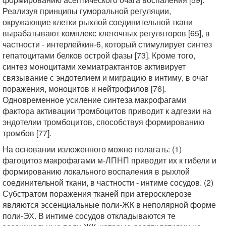
Реализуя принципы гуморальной регуляции,
окружающие клетки рыхлой соединительной ткани
вырабатывают комплекс клеточных регуляторов [65], в
частности - интерлейкин-6, который стимулирует синтез
гепатоцитами белков острой фазы [73]. Кроме того,
синтез моноцитами хемиатрактантов активирует
связывание с эндотелием и миграцию в интиму, в очаг
поражения, моноцитов и нейтрофилов [76].
Одновременное усиление синтеза макрофагами
фактора активации тромбоцитов приводит к адгезии на
эндотелии тромбоцитов, способствуя формированию
тромбов [77].
На основании изложенного можно полагать: (1)
фагоцитоз макрофагами м-ЛПНП приводит их к гибели и
формированию локального воспаления в рыхлой
соединительной ткани, в частности - интиме сосудов. (2)
Субстратом поражения тканей при атеросклерозе
являются эссенциальные поли-ЖК в неполярной форме
поли-ЭХ. В интиме сосудов откладываются те