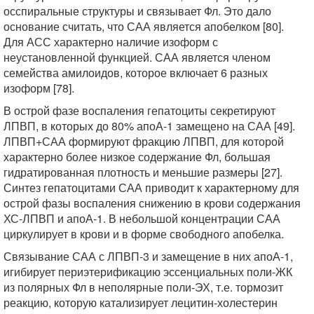
осспиральные структуры и связывает Фл. Это дало
основание считать, что САА является апобелком [80].
Для АСС характерно наличие изоформ с
неустановленной функцией. САА является членом
семейства амилоидов, которое включает 6 разных
изоформ [78].
В острой фазе воспаления гепатоциты секретируют
ЛПВП, в которых до 80% апоА-1 замещено на САА [49].
ЛПВП+САА формируют фракцию ЛПВП, для которой
характерно более низкое содержание Фл, большая
гидратированная плотность и меньшие размеры [27].
Синтез гепатоцитами САА приводит к характерному для
острой фазы воспаления снижению в крови содержания
ХС-ЛПВП и апоА-1. В небольшой концентрации САА
циркулирует в крови и в форме свободного апобелка.
Связывание САА с ЛПВП-3 и замещение в них апоА-1,
игибирует периэтерификацию эссенциальных поли-ЖК
из полярных Фл в неполярные поли-ЭХ, т.е. тормозит
реакцию, которую катализирует лецитин-холестерин