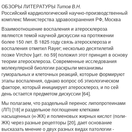
ОБЗОРЫ ЛИТЕРАТУРЫ
Титов В.Н.
Российский кардиологический научно-производственный
комплекс Министерства здравоохранения РФ, Москва
Взаимоотношение воспаления и атеросклероза
являются темой научной дискуссии на протяжении
более 150 лет. В 1825 году связь атеросклероза и
воспаления отметил Rayer; несколько десятилетий
позже Virchov [цит. по 59] положил этот принцип в основу
теории атеросклероза. Современные исследования
молекулярной биологии раскрыли механизмы
гуморальных и клеточных реакций, которые формируют
этапы воспаления, однако вопрос об этиологическом
факторе, который инициирует атеросклероз, и по сей
день остается предметом дискуссии [64].
Мы полагаем, что раздельный перенос липопротеинами
(ЛП) [18] и раздельное поглощение клетками
насыщенных (н-ЖК) и полиеновых жирных кислот (поли-
ЖК) через разные рецепторы [20], дает основание
высказать мнение о двух разных видах патологии -