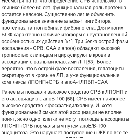
Несмотря на то, что определение СРВ используют в
клинике более 50 лет, функциональная роль протеина
остается неясной. Существенно легче объяснить
функциональное значение альфа-1 ингибитора
протеиназ, гаптоглобина и фибриногена. Для многих
БОФ характерно наличие изоформ с неустановленной
особенностью их действия [51]. Три белка острой фазы
воспаления - СРВ, САА и апо(а) обладают высокой
тропностью к липидам и циркулируют в крови в
ассоциации с разными классами ЛП [53]. Более
вероятно, что в острой фазе воспаления, гепатоциты
секретируют в кровь не ЛП, а уже функциональные
комплексы ЛПОНП+СРБ и апоА-1ЛПВП+САА
Ранее мы показали высокое сродство СРВ к ЛПОНП и
его ассоциацию с апоВ-100 [58]. СРВ имеет наиболее
высокое сродство к фосфатидилхолину. И, хотя
функциональный смысл этой ассоциации не вполне
понят, ясно одно: клетки не могут поглощать ассоциаты
ЛПОНП+СРВ нормальным путем апоЕ/В-100
эндоцитоза. Это нарушает поступление н-ЖК во все те