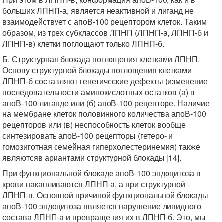
больших ЛПНП-а, является неактивной и лиганд не
взаимодействует с апоВ-100 рецептором клеток. Таким
образом, из трех субклассов ЛПНП (ЛПНП-а, ЛПНП-б и
ЛПНП-в) клетки поглощают только ЛПНП-б.
Б. Структурная блокада поглощения клетками ЛПНП.
Основу структурной блокады поглощения клетками
ЛПНП-б составляют генетические дефекты (изменение
последовательности аминокислотных остатков (а) в
апоВ-100 лиганде или (б) апоВ-100 рецепторе. Наличие
на мембране клеток половинного количества апоВ-100
рецепторов или (в) неспособность клеток вообще
синтезировать апоВ-100 рецепторы (гетеро- и
гомозиготная семейная гиперхолестеринемия) также
являютсяв ариантами структурной блокады [14].
При функциональной блокаде апоВ-100 эндоцитоза в
крови накапливаются ЛПНП-а, а при структурной -
ЛПНП-в. Основной причиной функциональной блокады
апоВ-100 эндоцитоза является нарушение липидного
состава ЛПНП-а и превращения их в ЛПНП-б. Это, мы