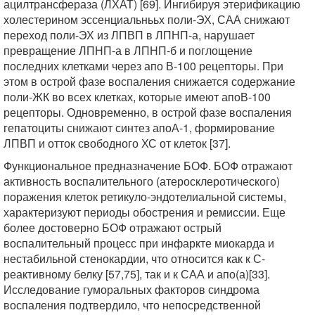
ацилтрансфераза (ЛХАТ) [69]. Ингибируя этерификацию
холестерином эссенциальнььх поли-ЭХ, САА снижают
переход поли-ЭХ из ЛПВП в ЛПНП-а, нарушает
превращение ЛПНП-а в ЛПНП-б и поглощение
последних клетками через апо В-100 рецепторы. При
этом в острой фазе воспаления снижается содержание
поли-ЖК во всех клетках, которые имеют апоВ-100
рецепторы. Одновременно, в острой фазе воспаления
гепатоциты снижают синтез апоА-1, формирование
ЛПВП и отток свободного ХС от клеток [37].
Функциональное предназначение БОФ. БОФ отражают
активность воспалительного (атеросклеротического)
поражения клеток ретикуло-эндотелиальной системы,
характеризуют периоды обострения и ремиссии. Еще
более достоверно БОФ отражают острый
воспалительный процесс при инфаркте миокарда и
нестабильной стенокардии, что относится как к С-
реактивному белку [57,75], так и к САА и апо(а)[33].
Исследование гуморальных факторов синдрома
воспаления подтвердило, что непосредственной