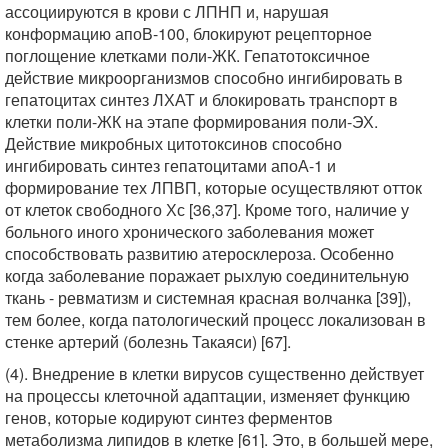
ассоциируются в крови с ЛПНП и, нарушая
конформацию апоВ-100, блокируют рецепторное
поглощение клетками поли-ЖК. Гепатотоксичное
действие микроорганизмов способно ингибировать в
гепатоцитах синтез ЛХАТ и блокировать транспорт в
клетки поли-ЖК на этапе формирования поли-ЭХ.
Действие микробных цитотоксинов способно
ингибировать синтез гепатоцитами апоА-1 и
формирование тех ЛПВП, которые осуществляют отток
от клеток свободного Хс [36,37]. Кроме того, наличие у
больного иного хронического заболевания может
способствовать развитию атеросклероза. Особенно
когда заболевание поражает рыхлую соединительную
ткань - ревматизм и системная красная волчанка [39]),
тем более, когда патологический процесс локализован в
стенке артерий (болезнь Такаяси) [67].
(4). Внедрение в клетки вирусов существенно действует
на процессы клеточной адаптации, изменяет функцию
генов, которые кодируют синтез ферментов
метаболизма липидов в клетке [61]. Это, в большей мере,