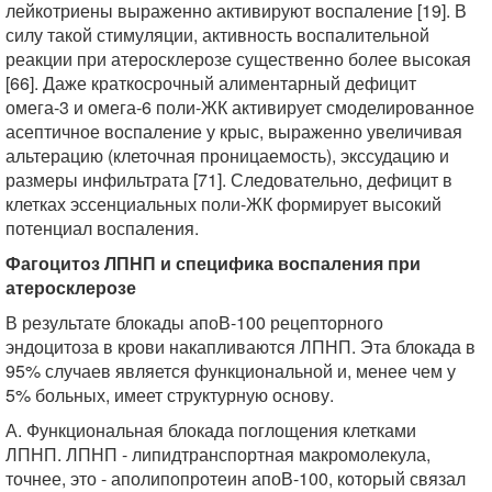
лейкотриены выраженно активируют воспаление [19]. В
силу такой стимуляции, активность воспалительной
реакции при атеросклерозе существенно более высокая
[66]. Даже краткосрочный алиментарный дефицит
омега-3 и омега-6 поли-ЖК активирует смоделированное
асептичное воспаление у крыс, выраженно увеличивая
альтерацию (клеточная проницаемость), экссудацию и
размеры инфильтрата [71]. Следовательно, дефицит в
клетках эссенциальных поли-ЖК формирует высокий
потенциал воспаления.
Фагоцитоз ЛПНП и специфика воспаления при
атеросклерозе
В результате блокады апоВ-100 рецепторного
эндоцитоза в крови накапливаются ЛПНП. Эта блокада в
95% случаев является функциональной и, менее чем у
5% больных, имеет структурную основу.
А. Функциональная блокада поглощения клетками
ЛПНП. ЛПНП - липидтранспортная макромолекула,
точнее, это - аполипопротеин апоВ-100, который связал