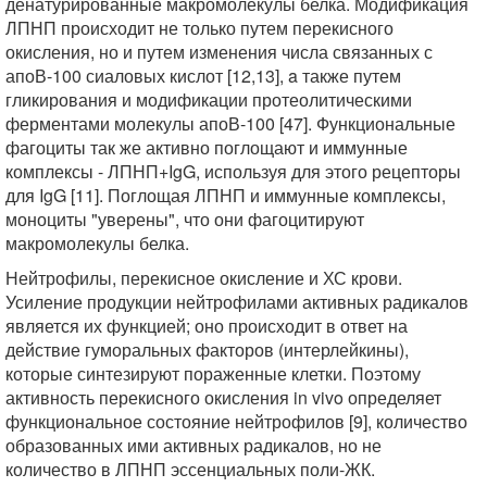
денатурированные макромолекулы белка. Модификация
ЛПНП происходит не только путем перекисного
окисления, но и путем изменения числа связанных с
апоВ-100 сиаловых кислот [12,13], a также путем
гликирования и модификации протеолитическими
ферментами молекулы апоВ-100 [47]. Функциональные
фагоциты так же активно поглощают и иммунные
комплексы - ЛПНП+IgG, используя для этого рецепторы
для IgG [11]. Поглощая ЛПНП и иммунные комплексы,
моноциты "уверены", что они фагоцитируют
макромолекулы белка.
Нейтрофилы, перекисное окисление и ХС крови.
Усиление продукции нейтрофилами активных радикалов
является их функцией; оно происходит в ответ на
действие гуморальных факторов (интерлейкины),
которые синтезируют пораженные клетки. Поэтому
активность перекисного окисления in vivo определяет
функциональное состояние нейтрофилов [9], количество
образованных ими активных радикалов, но не
количество в ЛПНП эссенциальных поли-ЖК.