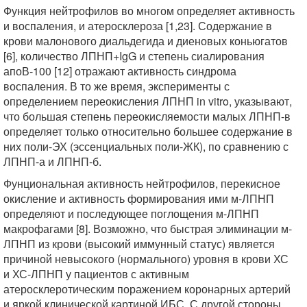
Функция нейтрофилов во многом определяет активность
и воспаления, и атеросклероза [1,23]. Содержание в
крови малонового диальдегида и диеновых коньюгатов
[6], количество ЛПНП+IgG и степень сиалирования
апоВ-100 [12] отражают активность синдрома
воспаления. В то же время, эксперименты с
определением переокисления ЛПНП in vitro, указывают,
что большая степень переокисляемости малых ЛПНП-в
определяет только относительно большее содержание в
них поли-ЭХ (эссенциальных поли-ЖК), по сравнению с
ЛПНП-а и ЛПНП-б.
Фунциональная активность нейтрофилов, перекисное
окисление и активность формирования ими м-ЛПНП
определяют и последующее поглощения м-ЛПНП
макрофагами [8]. Возможно, что быстрая элиминации м-
ЛПНП из крови (высокий иммунный статус) является
причиной невысокого (нормального) уровня в крови ХС
и ХС-ЛПНП у пациентов с активным
атеросклеротическим поражением коронарных артерий
и яркой клинической картиной ИБС. С другой стороны,