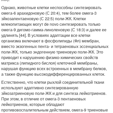
Однако, животные клетки неспособны синтезировать
омега-6 арахидоновую (С 20:4), тем более омега-3
эйкозапентаеновую (С 22:5) поли-ЖК. Клетки
млекопитающих могут de novo синтезировать только
омега-9 дигомо-гамма-линоленовую (С 18:3) и далее ее
удлинять [44]. В условиях адаптации все клетки
организма включают в фосфолипиды (Фл) мембран,
вместо экзогенных пента- и тетраеновых эссенциальных
поли-ЖК, только эндогенную триеновую поли-ЖК. Это
приводит к нарушению физико-химических свойств
матрикса (липидного бислоя) клеточной мембраны,
нарушая функцию всех встроенных в мембрану белков,
а также функцию высокодифференцированных клеток.
Естественно, что клетки рыхлой соединительной ткани
используют адаптивно синтезированную
эйкозатриеновую поли-ЖК и для синтеза лейкотриенов.
При этом, в отличие от омега-3 пентаеновых
лейкотриенов, которые обладают
противовоспалительным действием, омега-9 триеновые