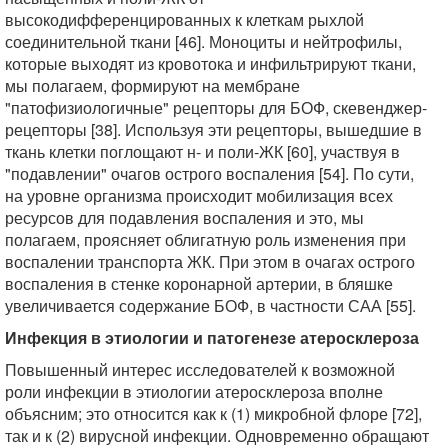
высокодифференцированных к клеткам рыхлой
соединительной ткани [46]. Моноциты и нейтрофилы,
которые выходят из кровотока и инфильтрируют ткани,
мы полагаем, формируют на мембране
"патофизиологичные" рецепторы для БОФ, скевенджер-
рецепторы [38]. Используя эти рецепторы, вышедшие в
ткань клетки поглощают н- и поли-ЖК [60], участвуя в
"подавлении" очагов острого воспаления [54]. По сути,
на уровне организма происходит мобилизация всех
ресурсов для подавления воспаления и это, мы
полагаем, проясняет облигатную роль изменения при
воспалении транспорта ЖК. При этом в очагах острого
воспаления в стенке коронарной артерии, в бляшке
увеличивается содержание БОФ, в частности САА [55].
Инфекция в этиологии и патогенезе атеросклероза
Повышенный интерес исследователей к возможной
роли инфекции в этиологии атеросклероза вполне
объясним; это относится как к (1) микробной флоре [72],
так и к (2) вирусной инфекции. Одновременно обращают