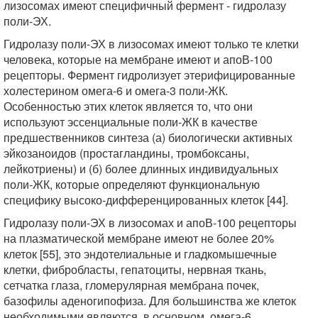
лизосомах имеют специфичный фермент - гидролазу
поли-ЭХ.
Гидролазу поли-ЭХ в лизосомах имеют только те клетки
человека, которые на мембране имеют и апоВ-100
рецепторы. Фермент гидролизует этерифицированные
холестерином омега-6 и омега-3 поли-ЖК.
Особенностью этих клеток является то, что они
используют эссенциальные поли-ЖК в качестве
предшественников синтеза (а) биологически активных
эйкозаноидов (простагландины, тромбоксаны,
лейкотриены) и (б) более длинных индивидуальных
поли-ЖК, которые определяют функциональную
специфику высоко-дифференцированных клеток [44].
Гидролазу поли-ЭХ в лизосомах и апоВ-100 рецепторы
на плазматической мембране имеют не более 20%
клеток [55], это эндотелиальные и гладкомышечные
клетки, фибробласты, гепатоциты, нервная ткань,
сетчатка глаза, гломерулярная мембрана почек,
базофилы аденогипофиза. Для большинства же клеток
необходимыми являются, в основном, омега-6