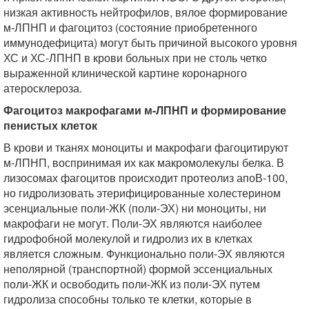
низкая активность нейтрофилов, вялое формирование
м-ЛПНП и фагоцитоз (состояние приобретенного
иммунодефицита) могут быть причиной высокого уровня
ХС и ХС-ЛПНП в крови больных при не столь четко
выраженной клинической картине коронарного
атеросклероза.
Фагоцитоз макрофагами м-ЛПНП и формирование
пенистых клеток
В крови и тканях моноциты и макрофаги фагоцитируют
м-ЛПНП, воспринимая их как макромолекулы белка. В
лизосомах фагоцитов происходит протеолиз апоВ-100,
но гидролизовать этерифицированные холестерином
эсенциальные поли-ЖК (поли-ЭХ) ни моноциты, ни
макрофаги не могут. Поли-ЭХ являются наиболее
гидрофобной молекулой и гидролиз их в клетках
является сложным. Функционально поли-ЭХ являются
неполярной (транспортной) формой эссенциальных
поли-ЖК и освободить поли-ЖК из поли-ЭХ путем
гидролиза cпособны только те клетки, которые в