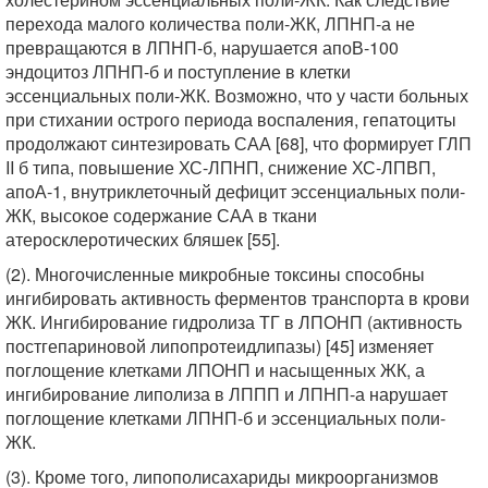
перехода малого количества поли-ЖК, ЛПНП-а не
превращаются в ЛПНП-б, нарушается апоВ-100
эндоцитоз ЛПНП-б и поступление в клетки
эссенциальных поли-ЖК. Возможно, что у части больных
при стихании острого периода воспаления, гепатоциты
продолжают синтезировать САА [68], что формирует ГЛП
II б типа, повышение ХС-ЛПНП, снижение ХС-ЛПВП,
апоА-1, внутриклеточный дефицит эссенциальных поли-
ЖК, высокое содержание САА в ткани
атеросклеротических бляшек [55].
(2). Многочисленные микробные токсины способны
ингибировать активность ферментов транспорта в крови
ЖК. Ингибирование гидролиза ТГ в ЛПОНП (активность
постгепариновой липопротеидлипазы) [45] изменяет
поглощение клетками ЛПОНП и насыщенных ЖК, а
ингибирование липолиза в ЛППП и ЛПНП-а нарушает
поглощение клетками ЛПНП-б и эссенциальных поли-
ЖК.
(3). Кроме того, липополисахариды микроорганизмов