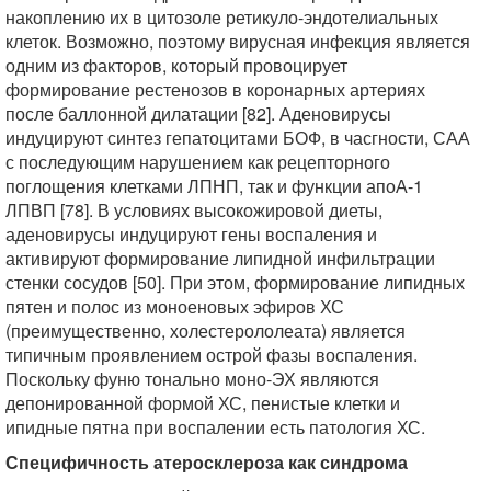
накоплению их в цитозоле ретикуло-эндотелиальных
клеток. Возможно, поэтому вирусная инфекция является
одним из факторов, который провоцирует
формирование рестенозов в коронарных артериях
после баллонной дилатации [82]. Аденовирусы
индуцируют синтез гепатоцитами БОФ, в часгности, САА
с последующим нарушением как рецепторного
поглощения клетками ЛПНП, так и функции апоА-1
ЛПВП [78]. В условиях высокожировой диеты,
аденовирусы индуцируют гены воспаления и
активируют формирование липидной инфильтрации
стенки сосудов [50]. При этом, формирование липидных
пятен и полос из моноеновых эфиров ХС
(преимущественно, холестерололеата) является
типичным проявлением острой фазы воспаления.
Поскольку фуню тонально моно-ЭХ являются
депонированной формой ХС, пенистые клетки и
ипидные пятна при воспалении есть патология ХС.
Специфичность атеросклероза как синдрома