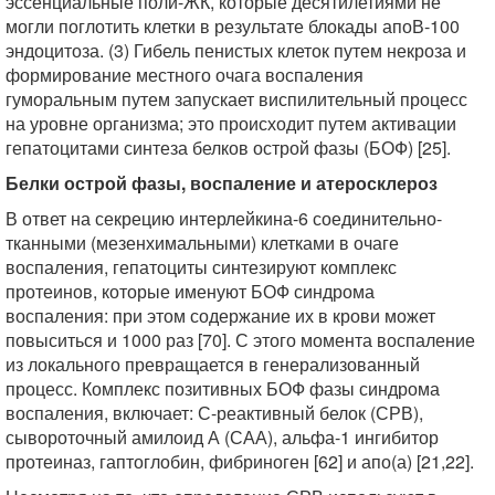
эссенциальные поли-ЖК, которые десятилетиями не
могли поглотить клетки в результате блокады апоВ-100
эндоцитоза. (3) Гибель пенистых клеток путем некроза и
формирование местного очага воспаления
гуморальным путем запускает виспилительный процесс
на уровне организма; это происходит путем активации
гепатоцитами синтеза белков острой фазы (БОФ) [25].
Белки острой фазы, воспаление и атеросклероз
В ответ на секрецию интерлейкина-6 соединительно-
тканными (мезенхимальными) клетками в очаге
воспаления, гепатоциты синтезируют комплекс
протеинов, которые именуют БОФ синдрома
воспаления: при этом содержание их в крови может
повыситься и 1000 раз [70]. С этого момента воспаление
из локального превращается в генерализованный
процесс. Комплекс позитивных БОФ фазы синдрома
воспаления, включает: С-реактивный белок (СРВ),
сывороточный амилоид А (САА), альфа-1 ингибитор
протеиназ, гаптоглобин, фибриноген [62] и апо(а) [21,22].