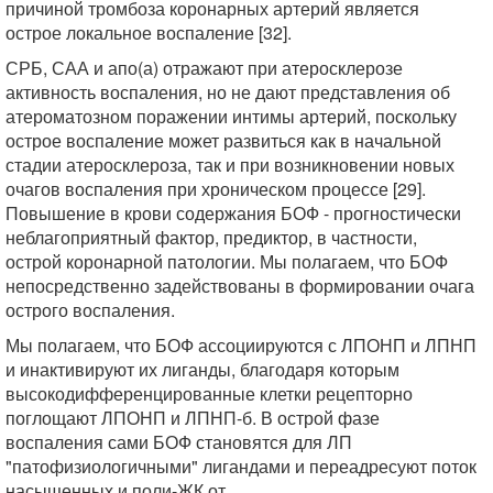
причиной тромбоза коронарных артерий является
острое локальное воспаление [32].
СРБ, САА и апо(а) отражают при атеросклерозе
активность воспаления, но не дают представления об
атероматозном поражении интимы артерий, поскольку
острое воспаление может развиться как в начальной
стадии атеросклероза, так и при возникновении новых
очагов воспаления при хроническом процессе [29].
Повышение в крови содержания БОФ - прогностически
неблагоприятный фактор, предиктор, в частности,
острой коронарной патологии. Мы полагаем, что БОФ
непосредственно задействованы в формировании очага
острого воспаления.
Мы полагаем, что БОФ ассоциируются с ЛПОНП и ЛПНП
и инактивируют их лиганды, благодаря которым
высокодифференцированные клетки рецепторно
поглощают ЛПОНП и ЛПНП-б. В острой фазе
воспаления сами БОФ становятся для ЛП
"патофизиологичными" лигандами и переадресуют поток
насыщенных и поли-ЖК от