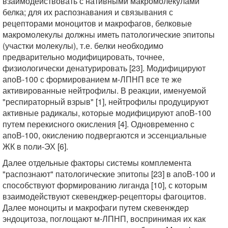
взаимодействовать с нативными макромолекулами
белка; для их распознавания и связывания с
рецепторами моноцитов и макрофагов, белковые
макромолекулы должны иметь патологические эпитопы
(участки молекулы), т.е. белки необходимо
предварительно модифицировать, точнее,
физиологически денатурировать [23]. Модифицируют
апоВ-100 с формированием м-ЛПНП все те же
активированные нейтрофилы. В реакции, именуемой
"респираторный взрыв" [1], нейтрофилы продуцируют
активные радикалы, которые модифицируют апоВ-100
путем перекисного окисления [4]. Одновременно с
апоВ-100, окислению подвергаются и эссенциальные
ЖК в поли-ЭХ [6].
Далее отдельные факторы системы комплемента
"распознают" патологические эпитопы [23] в апоВ-100 и
способствуют формированию лиганда [10], с которым
взаимодействуют скевенджер-рецепторы фагоцитов.
Далее моноциты и макрофаги путем скевенждер
эндоцитоза, поглощают м-ЛПНП, воспринимая их как