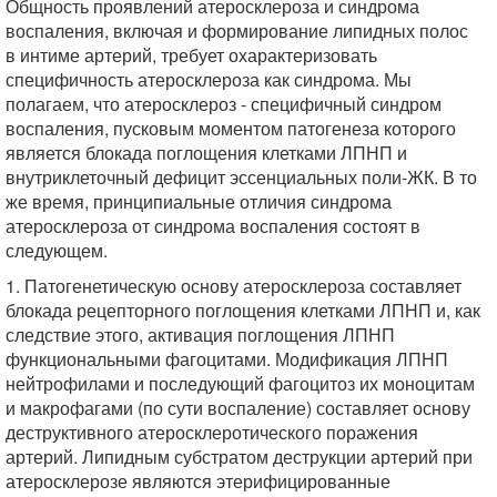
Общность проявлений атеросклероза и синдрома
воспаления, включая и формирование липидных полос
в интиме артерий, требует охарактеризовать
специфичность атеросклероза как синдрома. Мы
полагаем, что атеросклероз - специфичный синдром
воспаления, пусковым моментом патогенеза которого
является блокада поглощения клетками ЛПНП и
внутриклеточный дефицит эссенциальных поли-ЖК. В то
же время, принципиальные отличия синдрома
атеросклероза от синдрома воспаления состоят в
следующем.
1. Патогенетическую основу атеросклероза составляет
блокада рецепторного поглощения клетками ЛПНП и, как
следствие этого, активация поглощения ЛПНП
функциональными фагоцитами. Модификация ЛПНП
нейтрофилами и последующий фагоцитоз их моноцитам
и макрофагами (по сути воспаление) составляет основу
деструктивного атеросклеротического поражения
артерий. Липидным субстратом деструкции артерий при
атеросклерозе являются этерифицированные