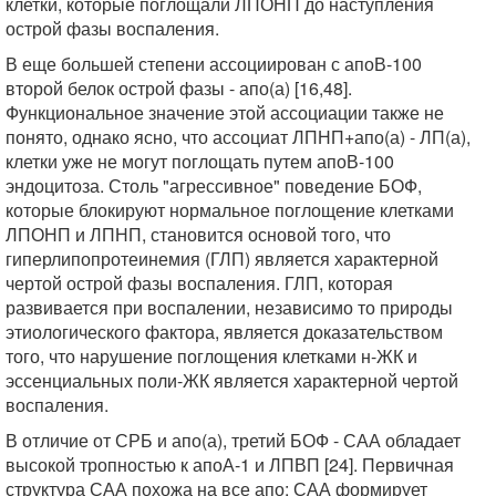
клетки, которые поглощали ЛПОНП до наступления
острой фазы воспаления.
В еще большей степени ассоциирован с апоВ-100
второй белок острой фазы - апо(а) [16,48].
Функциональное значение этой ассоциации также не
понято, однако ясно, что ассоциат ЛПНП+апо(а) - ЛП(а),
клетки уже не могут поглощать путем апоВ-100
эндоцитоза. Столь "агрессивное" поведение БОФ,
которые блокируют нормальное поглощение клетками
ЛПОНП и ЛПНП, становится основой того, что
гиперлипопротеинемия (ГЛП) является характерной
чертой острой фазы воспаления. ГЛП, которая
развивается при воспалении, независимо то природы
этиологического фактора, является доказательством
того, что нарушение поглощения клетками н-ЖК и
эссенциальных поли-ЖК является характерной чертой
воспаления.
В отличие от СРБ и апо(а), третий БОФ - САА обладает
высокой тропностью к апоА-1 и ЛПВП [24]. Первичная
структура САА похожа на все апо; САА формирует