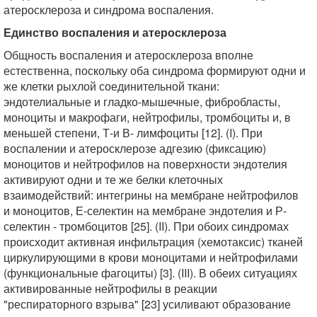
атеросклероза и синдрома воспаления.
Единство воспаления и атеросклероза
Общность воспаления и атеросклероза вполне
естественна, поскольку оба синдрома формируют одни и
же клетки рыхлой соединительной ткани:
эндотелиальные и гладко-мышечные, фибробласты,
моноциты и макрофаги, нейтрофилы, тромбоциты и, в
меньшей степени, Т-и В- лимфоциты [12]. (I). При
воспалении и атеросклерозе адгезию (фиксацию)
моноцитов и нейтрофилов на поверхности эндотелия
активируют одни и те же белки клеточных
взаимодействий: интегрины на мембране нейтрофилов
и моноцитов, Е-селектин на мембране эндотелия и Р-
селектин - тромбоцитов [25]. (II). При обоих синдромах
происходит активная инфильтрация (хемотаксис) тканей
циркулирующими в крови моноцитами и нейтрофилами
(функциональные фагоциты) [3]. (III). В обеих ситуациях
активированные нейтрофилы в реакции
"респираторного взрыва" [23] усиливают образование