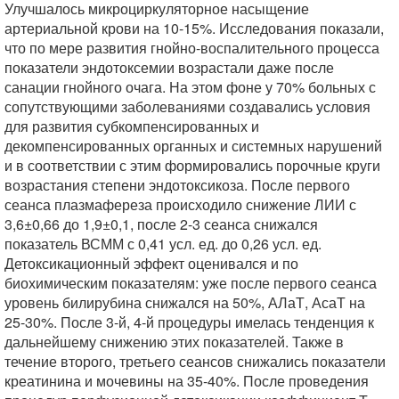
Улучшалось микроциркуляторное насыщение
артериальной крови на 10-15%. Исследования показали,
что по мере развития гнойно-воспалительного процесса
показатели эндотоксемии возрастали даже после
санации гнойного очага. На этом фоне у 70% больных с
сопутствующими заболеваниями создавались условия
для развития субкомпенсированных и
декомпенсированных органных и системных нарушений
и в соответствии с этим формировались порочные круги
возрастания степени эндотоксикоза. После первого
сеанса плазмафереза происходило снижение ЛИИ с
3,6±0,66 до 1,9±0,1, после 2-3 сеанса снижался
показатель ВСММ с 0,41 усл. ед. до 0,26 усл. ед.
Детоксикационный эффект оценивался и по
биохимическим показателям: уже после первого сеанса
уровень билирубина снижался на 50%, АЛаТ, АсаТ на
25-30%. После 3-й, 4-й процедуры имелась тенденция к
дальнейшему снижению этих показателей. Также в
течение второго, третьего сеансов снижались показатели
креатинина и мочевины на 35-40%. После проведения