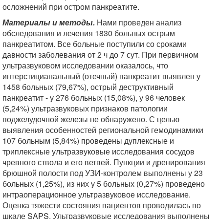
осложнений при остром панкреатите.
Материалы и методы.
Нами проведен анализ
обследования и лечения 1830 больных острым
панкреатитом. Все больные поступили со сроками
давности заболевания от 2 ч до 7 сут. При первичном
ультразвуковом исследовании оказалось, что
интерстицианальный (отечный) панкреатит выявлен у
1458 больных (79,67%), острый деструктивный
панкреатит - у 276 больных (15,08%), у 96 человек
(5,24%) ультразвуковых признаков патологии
поджелудочной железы не обнаружено. С целью
выявления особенностей региональной гемодинамики
107 больным (5,84%) проведены дуплексные и
триплексные ультразвуковые исследования сосудов
чревного ствола и его ветвей. Пункции и дренирования
брюшной полости под УЗИ-контролем выполнены у 23
больных (1,25%), из них у 5 больных (0,27%) проведено
интраоперационное ультразвуковое исследование.
Оценка тяжести состояния пациентов проводилась по
шкале SAPS. Ультразвуковые исследования выполнены