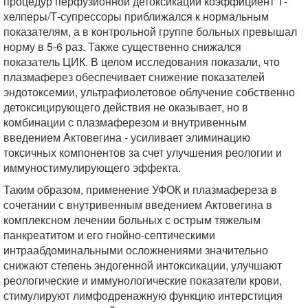
процедур перфузионной детоксикации коэффициент Т-
хелперы/Т-супрессоры приближался к нормальным
показателям, а в контрольной группе больных превышал
норму в 5-6 раз. Также существенно снижался
показатель ЦИК. В целом исследования показали, что
плазмаферез обеспечивает снижение показателей
эндотоксемии, ультрафиолетовое облучение собственно
детоксицирующего действия не оказывает, но в
комбинации с плазмаферезом и внутривенным
введением Актовегина - усиливает элиминацию
токсичных компонентов за счет улучшения реологии и
иммуностимулирующего эффекта.
Таким образом, применение УФОК и плазмафереза в
сочетании с внутривенным введением Актовегина в
комплексном лечении больных с острым тяжелым
панкреатитом и его гнойно-септическими
интраабдоминальными осложнениями значительно
снижают степень эндогенной интоксикации, улучшают
реологические и иммунологические показатели крови,
стимулируют лимфодренажную функцию интерстиция