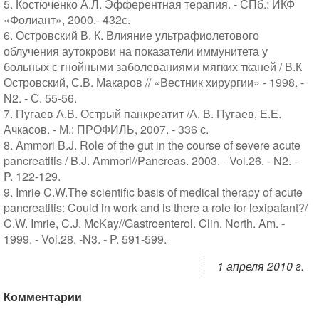
5. Костюченко А.Л. Эфферентная терапия. - СПб.: ИКФ
«Фолиант», 2000.- 432с.
6. Островский В. К. Влияние ультрафиолетового
облучения аутокрови на показатели иммунитета у
больных с гнойными заболеваниями мягких тканей / В.К
Островский, С.В. Макаров // «Вестник хирургии» - 1998. -
N2. - С. 55-56.
7. Пугаев А.В. Острый панкреатит /А. В. Пугаев, Е.Е.
Ачкасов. - М.: ПРОФИЛЬ, 2007. - 336 с.
8. Ammori B.J. Role of the gut in the course of severe acute
pancreatitis / B.J. Ammori//Pancreas. 2003. - Vol.26. - N2. -
P. 122-129.
9. Imrie C.W.The scientific basis of medical therapy of acute
pancreatitis: Could in work and is there a role for lexipafant?/
C.W. Imrie, C.J. McKay//Gastroenterol. Clin. North. Am. -
1999. - Vol.28. -N3. - P. 591-599.
1 апреля 2010 г.
Комментарии