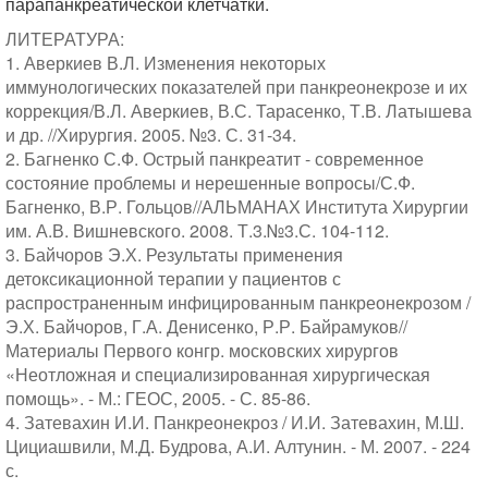
парапанкреатической клетчатки.
ЛИТЕРАТУРА:
1. Аверкиев В.Л. Изменения некоторых
иммунологических показателей при панкреонекрозе и их
коррекция/В.Л. Аверкиев, В.С. Тарасенко, Т.В. Латышева
и др. //Хирургия. 2005. №3. С. 31-34.
2. Багненко С.Ф. Острый панкреатит - современное
состояние проблемы и нерешенные вопросы/С.Ф.
Багненко, В.Р. Гольцов//АЛЬМАНАХ Института Хирургии
им. А.В. Вишневского. 2008. Т.3.№3.С. 104-112.
3. Байчоров Э.Х. Результаты применения
детоксикационной терапии у пациентов с
распространенным инфицированным панкреонекрозом /
Э.Х. Байчоров, Г.А. Денисенко, Р.Р. Байрамуков//
Материалы Первого конгр. московских хирургов
«Неотложная и специализированная хирургическая
помощь». - М.: ГЕОС, 2005. - С. 85-86.
4. Затевахин И.И. Панкреонекроз / И.И. Затевахин, М.Ш.
Цициашвили, М.Д. Будрова, А.И. Алтунин. - М. 2007. - 224
с.