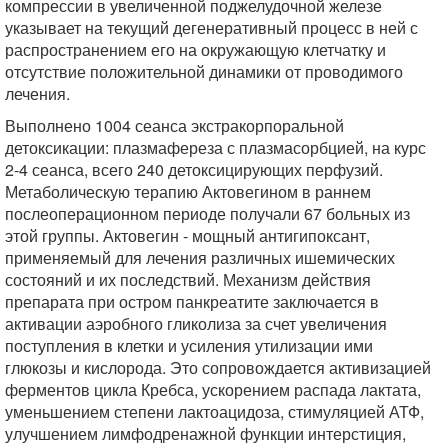
компрессии в увеличенной поджелудочной железе
указывает на текущий дегенеративный процесс в ней с
распространением его на окружающую клетчатку и
отсутствие положительной динамики от проводимого
лечения.
Выполнено 1004 сеанса экстракорпоральной
детоксикации: плазмафереза с плазмасорбцией, на курс
2-4 сеанса, всего 240 детоксицирующих перфузий.
Метаболическую терапию Актовегином в раннем
послеоперационном периоде получали 67 больных из
этой группы. Актовегин - мощный антигипоксант,
применяемый для лечения различных ишемических
состояний и их последствий. Механизм действия
препарата при остром панкреатите заключается в
активации аэробного гликолиза за счет увеличения
поступления в клетки и усиления утилизации ими
глюкозы и кислорода. Это сопровождается активизацией
ферментов цикла Кребса, ускорением распада лактата,
уменьшением степени лактоацидоза, стимуляцией АТФ,
улучшением лимфодренажной функции интерстиция,