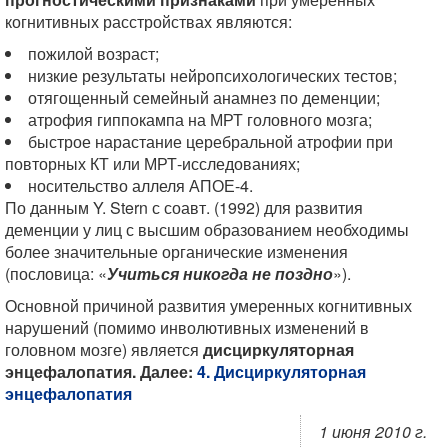
когнитивных расстройствах являются:
пожилой возраст;
низкие результаты нейропсихологических тестов;
отягощенный семейный анамнез по деменции;
атрофия гиппокампа на МРТ головного мозга;
быстрое нарастание церебральной атрофии при
повторных КТ или МРТ-исследованиях;
носительство аллеля АПОЕ-4.
По данным Y. Stern с соавт. (1992) для развития
деменции у лиц с высшим образованием необходимы
более значительные органические изменения
(пословица: «
Учиться никогда не поздно
»).
Основной причиной развития умеренных когнитивных
нарушений (помимо инволютивных изменений в
головном мозге) является
дисциркуляторная
энцефалопатия.
Далее:
4. Дисциркуляторная
энцефалопатия
1 июня 2010 г.