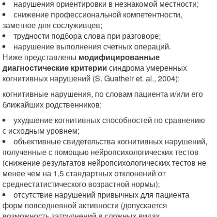
нарушения ориентировки в незнакомой местности;
снижение профессиональной компетентности,
заметное для сослуживцев;
трудности подбора слова при разговоре;
нарушение выполнения счетных операций.
Ниже представлены
модифицированные
диагностические критерии
синдрома умеренных
когнитивных нарушений (S. Guatheir et. аl., 2004):
когнитивные нарушения, по словам пациента и/или его
ближайших родственников;
ухудшение когнитивных способностей по сравнению
с исходным уровнем;
объективные свидетельства когнитивных нарушений,
полученные с помощью нейропсихологических тестов
(снижение результатов нейропсихологических тестов не
менее чем на 1,5 стандартных отклонений от
среднестатистического возрастной нормы);
отсутствие нарушений привычных для пациента
форм повседневной активности (допускается
возможность затруднений в сложных видах