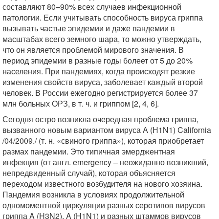
составляют 80–90% всех случаев инфекционной
патологии. Если учитывать способность вируса гриппа
вызывать частые эпидемии и даже пандемии в
масштабах всего земного шара, то можно утверждать,
что он является проблемой мирового значения. В
период эпидемии в разные годы болеет от 5 до 20%
населения. При пандемиях, когда происходят резкие
изменения свойств вируса, заболевает каждый второй
человек. В России ежегодно регистрируется более 37
млн больных ОРЗ, в т. ч. и гриппом [2, 4, 6].
Сегодня остро возникла очередная проблема гриппа,
вызванного новым вариантом вируса А (Н1N1) California
/04/2009./ (т. н. «свиного гриппа»), которая приобретает
размах пандемии. Это типичная эмерджентная
инфекция (от англ. emergency – неожиданно возникший,
непредвиденный случай), которая объясняется
переходом известного возбудителя на нового хозяина.
Пандемия возникла в условиях продолжительной
одномоментной циркуляции разных серотипов вирусов
гриппа A (H3N2), A (H1N1) и разных штаммов вирусов