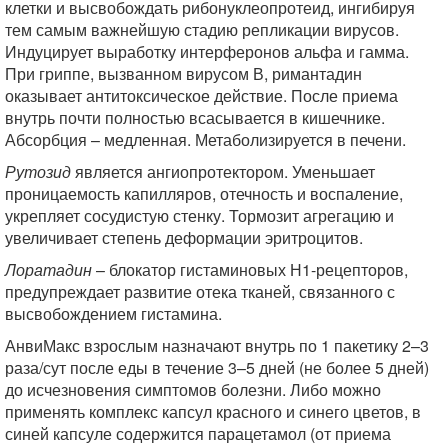
клетки и высвобождать рибонуклеопротеид, ингибируя
тем самым важнейшую стадию репликации вирусов.
Индуцирует выработку интерферонов альфа и гамма.
При гриппе, вызванном вирусом В, римантадин
оказывает антитоксическое действие. После приема
внутрь почти полностью всасывается в кишечнике.
Абсорбция – медленная. Метаболизируется в печени.
Рутозид
является ангиопротектором. Уменьшает
проницаемость капилляров, отечность и воспаление,
укрепляет сосудистую стенку. Тормозит агрегацию и
увеличивает степень деформации эритроцитов.
Лоратадин
– блокатор гистаминовых Н1-рецепторов,
предупреждает развитие отека тканей, связанного с
высвобождением гистамина.
АнвиМакс взрослым назначают внутрь по 1 пакетику 2–3
раза/сут после еды в течение 3–5 дней (не более 5 дней)
до исчезновения симптомов болезни. Либо можно
применять комплекс капсул красного и синего цветов, в
синей капсуле содержится парацетамол (от приема