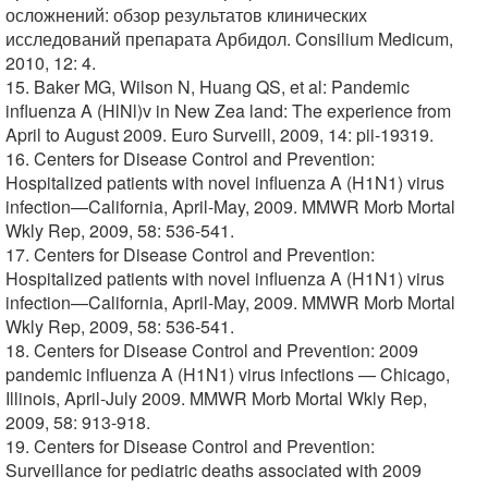
осложнений: обзор результатов клинических
исследований препарата Арбидол. Consilium Medicum,
2010, 12: 4.
15. Baker MG, Wilson N, Huang QS, et al: Pandemic
influenza A (HlNl)v in New Zea land: The experience from
April to August 2009. Euro Surveill, 2009, 14: pii-19319.
16. Centers for Disease Control and Prevention:
Hospitalized patients with novel influenza A (H1N1) virus
infection—California, April-May, 2009. MMWR Morb Mortal
Wkly Rep, 2009, 58: 536-541.
17. Centers for Disease Control and Prevention:
Hospitalized patients with novel influenza A (H1N1) virus
infection—California, April-May, 2009. MMWR Morb Mortal
Wkly Rep, 2009, 58: 536-541.
18. Centers for Disease Control and Prevention: 2009
pandemic influenza A (H1N1) virus infections — Chicago,
Illinois, April-July 2009. MMWR Morb Mortal Wkly Rep,
2009, 58: 913-918.
19. Centers for Disease Control and Prevention:
Surveillance for pediatric deaths associated with 2009