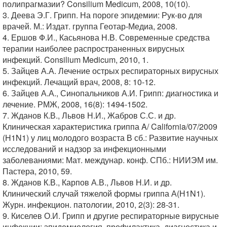
полипрагмазии? Consilium Medicum, 2008, 10(10).
3. Деева Э.Г. Грипп. На пороге эпидемии: Рук-во для
врачей. М.: Издат. группа Геотар-Медиа, 2008.
4. Ершов Ф.И., Касьянова Н.В. Современные средства
терапии наиболее распространенных вирусных
инфекций. Consilium Medicum, 2010, 1.
5. Зайцев А.А. Лечение острых респираторных вирусных
инфекций. Лечащий врач, 2008, 8: 10-12.
6. Зайцев А.А., Синопальников А.И. Грипп: диагностика и
лечение. РМЖ, 2008, 16(8): 1494-1502.
7. Жданов К.В., Львов Н.И., Жабров С.С. и др.
Клиническая характеристика гриппа A/ California/07/2009
(H1N1) у лиц молодого возраста В сб.: Развитие научных
исследований и надзор за инфекционными
заболеваниями: Мат. междунар. конф. СПб.: НИИЭМ им.
Пастера, 2010, 59.
8. Жданов К.В., Карпов А.В., Львов Н.И. и др.
Клинический случай тяжелой формы гриппа А(Н1N1).
Журн. инфекцион. патологии, 2010, 2(3): 28-31.
9. Киселев О.И. Грипп и другие респираторные вирусные
инфекции: эпидемиология, профилактика, диагностика и