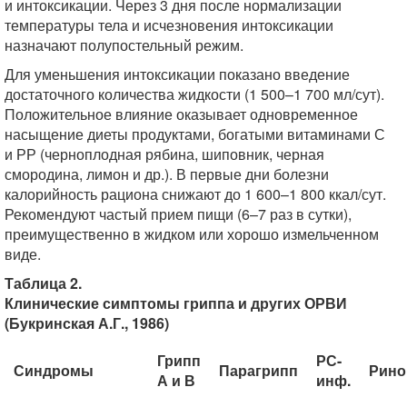
и интоксикации. Через 3 дня после нормализации
температуры тела и исчезновения интоксикации
назначают полупостельный режим.
Для уменьшения интоксикации показано введение
достаточного количества жидкости (1 500–1 700 мл/сут).
Положительное влияние оказывает одновременное
насыщение диеты продуктами, богатыми витаминами С
и РР (черноплодная рябина, шиповник, черная
смородина, лимон и др.). В первые дни болезни
калорийность рациона снижают до 1 600–1 800 ккал/сут.
Рекомендуют частый прием пищи (6–7 раз в сутки),
преимущественно в жидком или хорошо измельченном
виде.
Таблица 2.
Клинические симптомы гриппа и других ОРВИ
(Букринская А.Г., 1986)
Грипп
РС-
Синдромы
Парагрипп
Рино
А и В
инф.