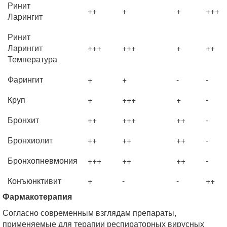
Ринит
++
+
+
+++
Ларингит
Ринит
Ларингит
+++
+++
+
++
Температура
Фарингит
+
+
-
-
Круп
+
+++
+
-
Бронхит
++
+++
++
-
Бронхиолит
++
++
++
-
Бронхопневмония
+++
++
++
-
Конъюнктивит
+
-
-
++
Фармакотерапия
Согласно современным взглядам препараты,
применяемые для терапии респираторных вирусных