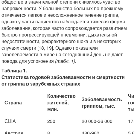
обществе в значительной степени снизилось чувство
напряженности. У большинства больных по-прежнему
отмечается легкое и неосложненное течение гриппа,
однако у части пациентов наблюдается тяжелая форма
заболевания, которая часто сопровождается развитием
быстро прогрессирующей пневмонии, дыхательной
недостаточности, рефрактерного шока и в некоторых
случаях смерти [18, 19]. Однако показатели
заболеваемости в мире на сегодняшний день не дают
повода для успокоения
(табл. 1).
Таблица 1.
Статистика годовой заболеваемости и смертности
от гриппа в зарубежных странах
Количество
Чи
Заболеваемость
Страна
жителей,
го
гриппом, тыс.
млн.
ты
США
250
20 000-36 000
17
Австрия
8
480-960
5,