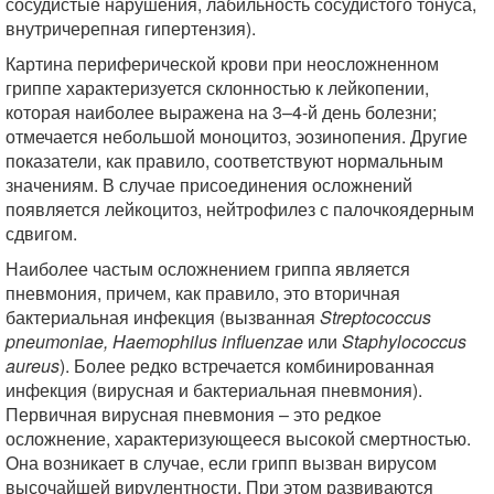
сосудистые нарушения, лабильность сосудистого тонуса,
внутричерепная гипертензия).
Картина периферической крови при неосложненном
гриппе характеризуется склонностью к лейкопении,
которая наиболее выражена на 3–4-й день болезни;
отмечается небольшой моноцитоз, эозинопения. Другие
показатели, как правило, соответствуют нормальным
значениям. В случае присоединения осложнений
появляется лейкоцитоз, нейтрофилез с палочкоядерным
сдвигом.
Наиболее частым осложнением гриппа является
пневмония, причем, как правило, это вторичная
бактериальная инфекция (вызванная
Streptococcus
pneumoniae, Haemophilus influenzae
или
Staphylococcus
aureus
). Более редко встречается комбинированная
инфекция (вирусная и бактериальная пневмония).
Первичная вирусная пневмония – это редкое
осложнение, характеризующееся высокой смертностью.
Она возникает в случае, если грипп вызван вирусом
высочайшей вирулентности. При этом развиваются