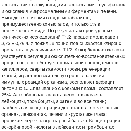
конъюгации с глюкуронидами, конъюгации с сульфатами
и окисления микросомальными ферментами печени.
Выводится почками в виде метаболитов,
преимущественно конъюгатов, и только 3% в
неизмененном виде. По результатам проведенных
клинических исследований T1/2 парацетамола равен
2,73 ± 0,76 ч. У пожилых пациентов снижается клиренс
препарата и увеличивается T1/2. Аскорбиновая кислота
участвует в регуляции окислительно-восстановительных
процессов, способствует нормальной проницаемости
капилляров, свертываемости крови, регенерации
тканей, играет положительную роль в развитии
иммунных реакций организма, восполняет дефицит
витамина С. Связывание с белками плазмы составляет
25%. Аскорбиновая кислота легко проникает в
лейкоциты, тромбоциты, а затем и во все ткани;
наибольшая концентрация достигается в железистых
органах, лейкоцитах, печени и хрусталике глаза;
проникает через плацентарный барьер. Концентрация
аскорбиновой кислоты в лейкоцитах и тромбоцитах