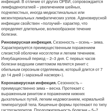
инфекций. В отличие от других ОРВИ, сопровождается
лимфаденопатией – увеличением шейных,
подчелюстных, иногда медиастинальных или
мезентериальных лимфатических узлов. Аденовирусной
инфекции свойствен «ползучий» характер, что
определяет длительное, волнообразное течение
болезни.
Риновирусная инфекция.
Сезонность – осень – зима.
Характеризуется преимущественным поражением
слизистой оболочки носоглотки и легким течением.
Инкубационный период – 2–3 дня. С первых часов
болезни ведушим симптомом является ринит с
обильным серозным отделяемым, который длится от 7
до 14 дней («заразный насморк»).
Коронавирусная инфекция.
Сезонность –
преимущественно зима – весна. Протекает с
выраженным ринитом и поражением нижних
дыхательных путей, легким недомоганием, нормальной
температурой тела. Кишечные формы протекают по типу
гастроэнтеритов. Продолжительность болезни – 5–7