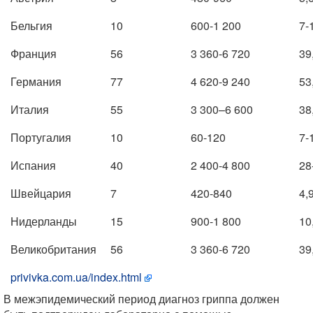
Бельгия
10
600-1 200
7-
Франция
56
3 360-6 720
39
Германия
77
4 620-9 240
53
Италия
55
3 300–6 600
38
Португалия
10
60-120
7-
Испания
40
2 400-4 800
28
Швейцария
7
420-840
4,
Нидерланды
15
900-1 800
10
Великобритания
56
3 360-6 720
39
privivka.com.ua/index.html
В межэпидемический период диагноз гриппа должен