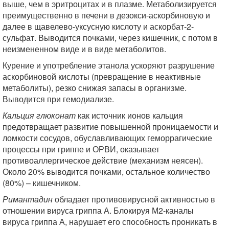
выше, чем в эритроцитах и в плазме. Метаболизируется
преимущественно в печени в дезокси-аскорбиновую и
далее в щавелево-уксусную кислоту и аскорбат-2-
сульфат. Выводится почками, через кишечник, с потом в
неизмененном виде и в виде метаболитов.
Курение и употребление этанола ускоряют разрушение
аскорбиновой кислоты (превращение в неактивные
метаболиты), резко снижая запасы в организме.
Выводится при гемодиализе.
Кальция глюконат
как источник ионов кальция
предотвращает развитие повышенной проницаемости и
ломкости сосудов, обуславливающих геморрагические
процессы при гриппе и ОРВИ, оказывает
противоаллергическое действие (механизм неясен).
Около 20% выводится почками, остальное количество
(80%) – кишечником.
Римантадин
обладает противовирусной активностью в
отношении вируса гриппа А. Блокируя М2-каналы
вируса гриппа А, нарушает его способность проникать в