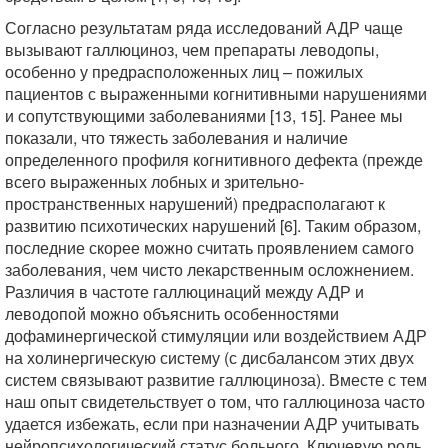
Согласно результатам ряда исследований АДР чаще
вызывают галлюциноз, чем препараты леводопы,
особенно у предрасположенных лиц – пожилых
пациентов с выраженными когнитивными нарушениями
и сопутствующими заболеваниями [13, 15]. Ранее мы
показали, что тяжесть заболевания и наличие
определенного профиля когнитивного дефекта (прежде
всего выраженных лобных и зрительно-
пространственных нарушений) предрасполагают к
развитию психотических нарушений [6]. Таким образом,
последние скорее можно считать проявлением самого
заболевания, чем чисто лекарственным осложнением.
Различия в частоте галлюцинаций между АДР и
леводопой можно объяснить особенностями
дофаминергической стимуляции или воздействием АДР
на холинергическую систему (с дисбалансом этих двух
систем связывают развитие галлюциноза). Вместе с тем
наш опыт свидетельствует о том, что галлюциноза часто
удается избежать, если при назначении АДР учитывать
нейропсихологический статус больного. Ключевую роль