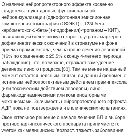
О наличии нейропротекторного эффекта косвенно
свидетельствуют данные функциональной
нейровизуализации (однофотонная эмисиионная
компютерная томография (ОФЭКТ) с 123I-бета-
карбометокси-3-бета-(4-иодофенил)-тропаном – КИТ),
выявляющей более низкую скорость утраты маркеров
дофаминергических окончаний в стриатуме на фоне
приема прамипексола, чем на фоне лечения леводопой
(16% по сравнению с 25,5% к концу 4-летнего периода
наблюдения), что, возможно, отражает замедление
дегенеративного процесса [33]. Тем не менее на данный
момент остается неясным, связан ли данный феномен с
истинным нейропротективным действием прамипексола
(или токсическим действием леводопы) либо
фармакодинамическими или компенсаторными
механизмами. Значимость нейропротекторного эффекта
АДР пока не подтверждена и в клинических испытаниях.
Окончательное решение о начале лечения БП и выборе
противопаркинсонического препарата принимается с
учетом как медицинских (возраст, тяжесть заболевания,