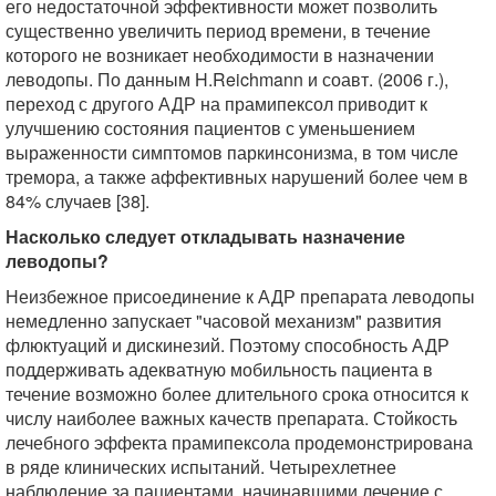
его недостаточной эффективности может позволить
существенно увеличить период времени, в течение
которого не возникает необходимости в назначении
леводопы. По данным H.Reichmann и соавт. (2006 г.),
переход с другого АДР на прамипексол приводит к
улучшению состояния пациентов с уменьшением
выраженности симптомов паркинсонизма, в том числе
тремора, а также аффективных нарушений более чем в
84% случаев [38].
Насколько следует откладывать назначение
леводопы?
Неизбежное присоединение к АДР препарата леводопы
немедленно запускает "часовой механизм" развития
флюктуаций и дискинезий. Поэтому способность АДР
поддерживать адекватную мобильность пациента в
течение возможно более длительного срока относится к
числу наиболее важных качеств препарата. Стойкость
лечебного эффекта прамипексола продемонстрирована
в ряде клинических испытаний. Четырехлетнее
наблюдение за пациентами, начинавшими лечение с