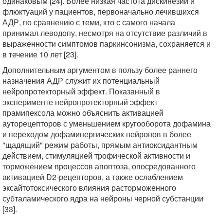
одинаковым [24]. Более низкая частота дискинезий и
флюктуаций у пациентов, первоначально лечившихся
АДР, по сравнению с теми, кто с самого начала
принимал леводопу, несмотря на отсутствие различий в
выраженности симптомов паркинсонизма, сохраняется и
в течение 10 лет [23].
Дополнительным аргументом в пользу более раннего
назначения АДР служит их потенциальный
нейропротекторный эффект. Показанный в
эксперименте нейропротекторный эффект
прамипексола можно объяснить активацией
ауторецепторов с уменьшением кругооборота дофамина
и переходом дофаминергических нейронов в более
"щадящий" режим работы, прямым антиоксидантным
действием, стимуляцией трофической активности и
торможением процессов апоптоза, опосредованного
активацией D2-рецепторов, а также ослаблением
эксайтотоксического влияния расторможенного
субталамического ядра на нейроны черной субстанции
[33].