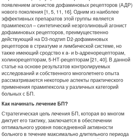
появлением агонистов дофаминовых рецепторов (АДР)
нового поколения [1, 5, 11, 16]. Одним из наиболее
эффективных препаратов этой группы является
прамипексол – синтетический неэрголиновый агонист
дофаминовых рецепторов, преимущественно
действующий на D3-подтип D2-дофаминовых
рецепторов в стриатуме и лимбической системе, но
также имеющий сродство к a- и b-адренорецепторам,
холинорецепторам, 5-НТ-рецепторам [21, 40]. В данной
статье на основе результатов контролируемых
исследований и собственного многолетнего опыта
рассматриваются некоторые аспекты практического
применения прамипексола у различных категорий
больных с БП.
Как начинать лечение БП?
Стратегическая цель лечения БП, которая во многом
диктует его тактику, заключается в обеспечении
оптимального уровня повседневной активности
больного в течение максимально длительного периода