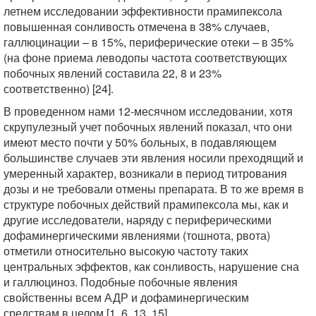
летнем исследовании эффективности прамипексола
повышенная сонливость отмечена в 38% случаев,
галлюцинации – в 15%, периферические отеки – в 35%
(на фоне приема леводопы частота соответствующих
побочных явлений составила 22, 8 и 23%
соответственно) [24].
В проведенном нами 12-месячном исследовании, хотя
скрупулезный учет побочных явлений показал, что они
имеют место почти у 50% больных, в подавляющем
большинстве случаев эти явления носили преходящий и
умеренный характер, возникали в период титрования
дозы и не требовали отмены препарата. В то же время в
структуре побочных действий прамипексола мы, как и
другие исследователи, наряду с периферическими
дофаминергическими явлениями (тошнота, рвота)
отметили относительно высокую частоту таких
центральных эффектов, как сонливость, нарушение сна
и галлюциноз. Подобные побочные явления
свойственны всем АДР и дофаминергическим
средствам в целом [1, 6, 13, 15].