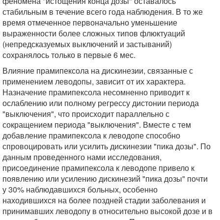
феномена "истощения конца дозы" оставалось
стабильным в течение всего года наблюдения. В то же
время отмеченное первоначально уменьшение
выраженности более сложных типов флюктуаций
(непредсказуемых выключений и застываний)
сохранялось только в первые 6 мес.
Влияние прамипексола на дискинезии, связанные с
применением леводопы, зависит от их характера.
Назначение прамипексола несомненно приводит к
ослаблению или полному регрессу дистонии периода
"выключения", что происходит параллельно с
сокращением периода "выключения". Вместе с тем
добавление прамипексола к леводопе способно
спровоцировать или усилить дискинезии "пика дозы". По
данным проведенного нами исследования,
присоединение прамипексола к леводопе привело к
появлению или усилению дискинезий "пика дозы" почти
у 30% наблюдавшихся больных, особенно
находившихся на более поздней стадии заболевания и
принимавших леводопу в относительно высокой дозе и в