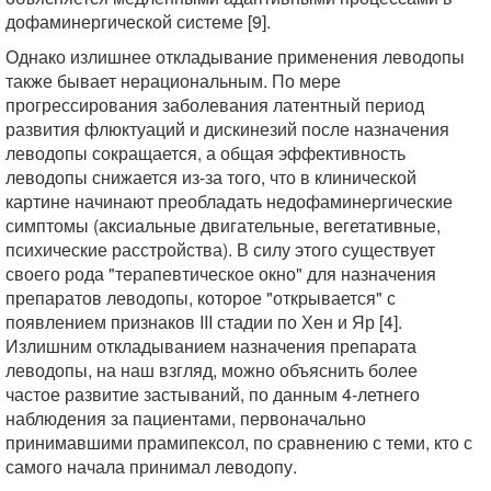
дофаминергической системе [9].
Однако излишнее откладывание применения леводопы
также бывает нерациональным. По мере
прогрессирования заболевания латентный период
развития флюктуаций и дискинезий после назначения
леводопы сокращается, а общая эффективность
леводопы снижается из-за того, что в клинической
картине начинают преобладать недофаминергические
симптомы (аксиальные двигательные, вегетативные,
психические расстройства). В силу этого существует
своего рода "терапевтическое окно" для назначения
препаратов леводопы, которое "открывается" с
появлением признаков III стадии по Хен и Яр [4].
Излишним откладыванием назначения препарата
леводопы, на наш взгляд, можно объяснить более
частое развитие застываний, по данным 4-летнего
наблюдения за пациентами, первоначально
принимавшими прамипексол, по сравнению с теми, кто с
самого начала принимал леводопу.