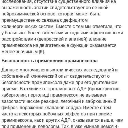
исследования, отсутствие существенного влияния на
выраженность апатии свидетельствует об ее иной
нейрохимической основе, которая может быть
преимущественно связана с дефицитом
холинергических систем. Вместе с тем мы отметили, что
у больных с более тяжелыми исходными аффективными
расстройствами (депрессией и апатией) влияние
прамипексола на двигательные функции оказывается
менее значимым [9].
Безопасность применения прамипексола
Данные многочисленных клинических исследований и
собственный клинический опыт свидетельствуют о
безопасности прамипексола даже при его длительном
приеме. В отличие от эрголиновых АДР (бромокриптин,
каберголин, перголид) прамипексол не вызывает
вазоспастические реакции, легочный и забрюшинный
фиброз, поражение клапанов сердца. Вместе с тем
частота некоторых побочных эффектов при приеме
прамипексола, как и других АДР, оказывается выше, чем
при применении леводопы. Так, в уже уминавшемся 4-