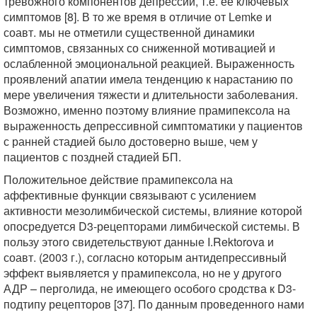
тревожного компонентов депрессии, т.е. ее ключевых
симптомов [8]. В то же время в отличие от Lemke и
соавт. мы не отметили существенной динамики
симптомов, связанных со сниженной мотивацией и
ослабленной эмоциональной реакцией. Выраженность
проявлений апатии имела тенденцию к нарастанию по
мере увеличения тяжести и длительности заболевания.
Возможно, именно поэтому влияние прамипексола на
выраженность депрессивной симптоматики у пациентов
с ранней стадией было достоверно выше, чем у
пациентов с поздней стадией БП.
Положительное действие прамипексола на
аффективные функции связывают с усилением
активности мезолимбической системы, влияние которой
опосредуется D3-рецепторами лимбической системы. В
пользу этого свидетельствуют данные I.Rektorova и
соавт. (2003 г.), согласно которым антидепрессивный
эффект выявляется у прамипексола, но не у другого
АДР – перголида, не имеющего особого сродства к D3-
подтипу рецепторов [37]. По данным проведенного нами