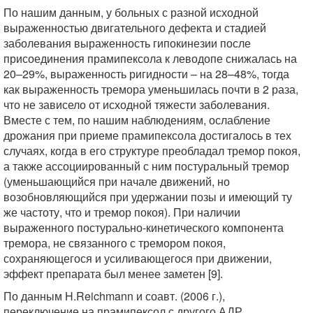
По нашим данным, у больных с разной исходной
выраженностью двигательного дефекта и стадией
заболевания выраженность гипокинезии после
присоединения прамипексола к леводопе снижалась на
20–29%, выраженность ригидности – на 28–48%, тогда
как выраженность тремора уменьшилась почти в 2 раза,
что не зависело от исходной тяжести заболевания.
Вместе с тем, по нашим наблюдениям, ослабление
дрожания при приеме прамипексола достигалось в тех
случаях, когда в его структуре преобладал тремор покоя,
а также ассоциированный с ним постуральный тремор
(уменьшающийся при начале движений, но
возобновляющийся при удержании позы и имеющий ту
же частоту, что и тремор покоя). При наличии
выраженного постурально-кинетического компонента
тремора, не связанного с тремором покоя,
сохраняющегося и усиливающегося при движении,
эффект препарата был менее заметен [9].
По данным H.Reichmann и соавт. (2006 г.),
переключение на прамипексол с другого АДР