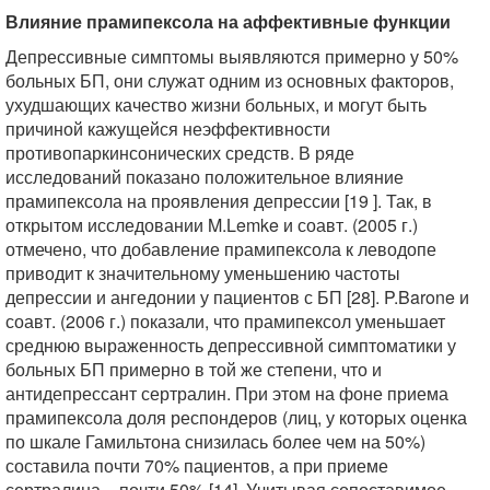
Влияние прамипексола на аффективные функции
Депрессивные симптомы выявляются примерно у 50%
больных БП, они служат одним из основных факторов,
ухудшающих качество жизни больных, и могут быть
причиной кажущейся неэффективности
противопаркинсонических средств. В ряде
исследований показано положительное влияние
прамипексола на проявления депрессии [19 ]. Так, в
открытом исследовании M.Lemke и соавт. (2005 г.)
отмечено, что добавление прамипексола к леводопе
приводит к значительному уменьшению частоты
депрессии и ангедонии у пациентов с БП [28]. P.Barone и
соавт. (2006 г.) показали, что прамипексол уменьшает
среднюю выраженность депрессивной симптоматики у
больных БП примерно в той же степени, что и
антидепрессант сертралин. При этом на фоне приема
прамипексола доля респондеров (лиц, у которых оценка
по шкале Гамильтона снизилась более чем на 50%)
составила почти 70% пациентов, а при приеме
сертралина – почти 50% [14]. Учитывая сопоставимое