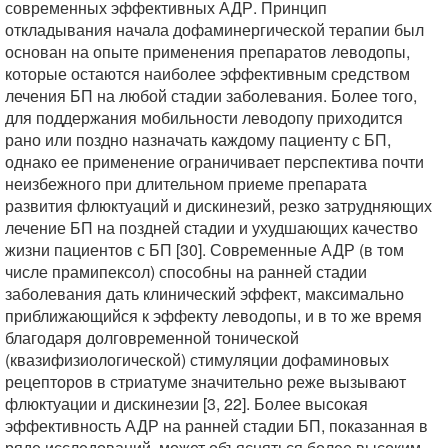
современных эффективных АДР. Принцип
откладывания начала дофаминергической терапии был
основан на опыте применения препаратов леводопы,
которые остаются наиболее эффективным средством
лечения БП на любой стадии заболевания. Более того,
для поддержания мобильности леводопу приходится
рано или поздно назначать каждому пациенту с БП,
однако ее применение ограничивает перспектива почти
неизбежного при длительном приеме препарата
развития флюктуаций и дискинезий, резко затрудняющих
лечение БП на поздней стадии и ухудшающих качество
жизни пациентов с БП [30]. Современные АДР (в том
числе прамипексол) способны на ранней стадии
заболевания дать клинический эффект, максимально
приближающийся к эффекту леводопы, и в то же время
благодаря долговременной тонической
(квазифизиологической) стимуляции дофаминовых
рецепторов в стриатуме значительно реже вызывают
флюктуации и дискинезии [3, 22]. Более высокая
эффективность АДР на ранней стадии БП, показанная в
ряде исследований, может объясняться более высоким