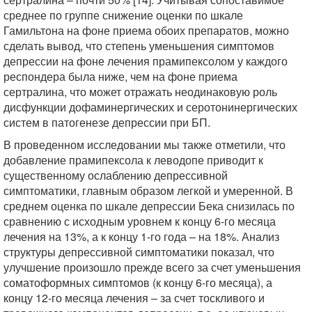
среднее по группе снижение оценки по шкале
Гамильтона на фоне приема обоих препаратов, можно
сделать вывод, что степень уменьшения симптомов
депрессии на фоне лечения прамипексолом у каждого
респондера была ниже, чем на фоне приема
сертралина, что может отражать неодинаковую роль
дисфункции дофаминергических и серотонинергических
систем в патогенезе депрессии при БП.
В проведенном исследовании мы также отметили, что
добавление прамипексола к леводопе приводит к
существенному ослаблению депрессивной
симптоматики, главным образом легкой и умеренной. В
среднем оценка по шкале депрессии Бека снизилась по
сравнению с исходным уровнем к концу 6-го месяца
лечения на 13%, а к концу 1-го года – на 18%. Анализ
структуры депрессивной симптоматики показал, что
улучшение произошло прежде всего за счет уменьшения
соматоформных симптомов (к концу 6-го месяца), а
концу 12-го месяца лечения – за счет тоскливого и