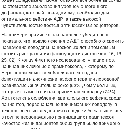
на этом этапе заболевания уровнем эндогенного
дофамина, который, по-видимому, необходим для
оптимального действия АДР, а также высокой
чувствительностью постсинаптических D2-рецепторов.
На примере прамипексола наиболее убедительно
показано, что начало лечения с АДР способно отсрочить
назначение леводопы на несколько лет и тем самым
снизить риск развития флюктуаций и дискинезий [16, 18,
25, 32]. К концу 4-летнего исследования у пациентов,
начинавших лечение с прамипексола, к которому по
мере необходимости добавлялась леводопа,
флюктуации и дискинезии на фоне терапии леводопой
развивались значительно реже (52%), чем у больных,
которые с самого начала принимали леводопу (74%).
Хотя степень ослабления двигательного дефекта среди
пациентов, первоначально принимавших леводопу, в
течение всего исследования в среднем была выше, чем
в группе первоначально принимавших прамипексол,
качество жизни пациентов обеих групп было примерно