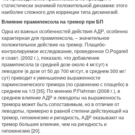
статистически значимой положительной динамике этого
наиболее сложного для коррекции типа дискинезий.
Влияние прамипексола на тремор при БП
Одна из важных особенностей действия АДР, особенно
характерная для прамипексола, – значительное
положительное действие на тремор. Плацебо-
контролируемое исследование, проведенное O.Pogarell
и соавт. (2002 г.), показало, что добавление
прамипексола (в средней дозе около 4 мг/сут) к
леводопе (в дозе от 50 до 700 мг/сут, в среднем 300 мг/
сут) приводит к уменьшению выраженности
паркинсонического тремора (по сравнению с плацебо) в
среднем на 1/3 [35]. По мнению P.Fishman (2008 г.), в
среднем влияние АДР и леводопы на выраженность
тремора может быть сопоставимым, но в отличие от
леводопы, примерно в равной степени действующей на
тремор, гипокинезию и ригидность, АДР оказывают на
тремор большее влияние, чем на ригидность и
гипокинезию [20].