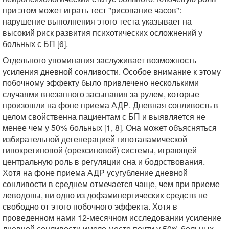
при этом может играть тест "рисование часов":
нарушение выполнения этого теста указывает на
высокий риск развития психотических осложнений у
больных с БП [6].
Отдельного упоминания заслуживает возможность
усиления дневной сонливости. Особое внимание к этому
побочному эффекту было привлечено несколькими
случаями внезапного засыпания за рулем, которые
произошли на фоне приема АДР. Дневная сонливость в
целом свойственна пациентам с БП и выявляется не
менее чем у 50% больных [1, 8]. Она может объясняться
избирательной дегенерацией гипоталамической
гипокретиновой (орексиновой) системы, играющей
центральную роль в регуляции сна и бодрствования.
Хотя на фоне приема АДР усугубление дневной
сонливости в среднем отмечается чаще, чем при приеме
леводопы, ни одно из дофаминергических средств не
свободно от этого побочного эффекта. Хотя в
проведенном нами 12-месячном исследовании усиление
дневной сонливости имело место почти у 50% больных,