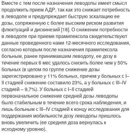
Вместе с тем после назначения леводопы имеет смысл
продолжить прием АДР, так как это снижает потребность
в леводопе и предупреждает быструю эскалацию ее
дозы, сопряженную с более высоким риском развития
флюктуаций и дискинезий [18]. О снижении потребности
в леводопе при приеме прамипексола свидетельствуют
данные проведенного нами 12-месячного исследования,
согласно которым после назначения прамипексола
больным, ранее принимавшим леводопу, ее дозу в
течение первых 6 мес удалось снизить более чем у 50%
больных (в целом по группе снижение дозы
зарегистрировано у 11% больных, причем у больных с I–
II стадией снижение составило 23%, а у больных с III–IV
стадией – 9,7%). У больных с I–II стадией
первоначальное снижение средней дозы леводопы
было стабильным в течение всего срока наблюдения, и
лишь больным с III–IV стадией к концу исследования для
поддержания мобильности дозу леводопы пришлось
вновь увеличить (ее средняя доза вернулась к
исходному уровню).