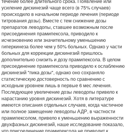
течение более длительного срока. Появление или
усиление дискинезий чаще всего (в 75% случаев)
происходило в начальном периоде лечения (периоде
титрования дозы). Вместе с тем снижение дозы
препаратов леводопы, ставшее возможным после
присоединения прамипексола, приводило к
исчезновению или значительному уменьшению
гиперкинеза более чем у 50% больных. Однако у части
больных для коррекции дискинезий пришлось
дополнительно снизить и дозу прамипексола. В целом
присоединение прамипексола приводило к ослаблению
дискинезий "пика дозы", однако оно сохраняло
статистическую достоверность по сравнению с
исходным уровнем лишь в первые 6 мес лечения.
Последующее увеличение дозы леводопы привело к
нарастанию уровня дискинезий. Хотя в литературе
имеются описания отдельных случаев, когда частичное
или полное замещение леводопы АДР, в частности
прамипексолом, привело к уменьшению выраженности
двухфазных дискинезий, наше исследование показало,
что присоединение прамипексола не приводит к