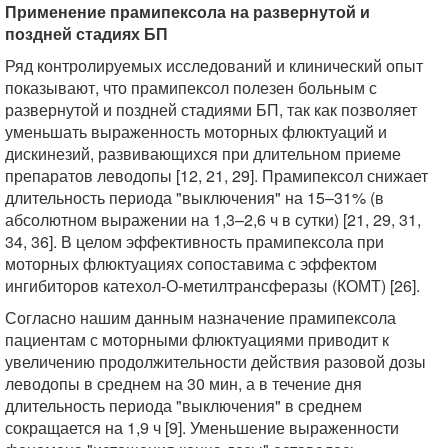
Применение прамипексола на развернутой и
поздней стадиях БП
Ряд контролируемых исследований и клинический опыт
показывают, что прамипексол полезен больным с
развернутой и поздней стадиями БП, так как позволяет
уменьшать выраженность моторных флюктуаций и
дискинезий, развивающихся при длительном приеме
препаратов леводопы [12, 21, 29]. Прамипексол снижает
длительность периода "выключения" на 15–31% (в
абсолютном выражении на 1,3–2,6 ч в сутки) [21, 29, 31,
34, 36]. В целом эффективность прамипексола при
моторных флюктуациях сопоставима с эффектом
ингибиторов катехол-О-метилтрансферазы (КОМТ) [26].
Согласно нашим данным назначение прамипексола
пациентам с моторными флюктуациями приводит к
увеличению продолжительности действия разовой дозы
леводопы в среднем на 30 мин, а в течение дня
длительность периода "выключения" в среднем
сокращается на 1,9 ч [9]. Уменьшение выраженности