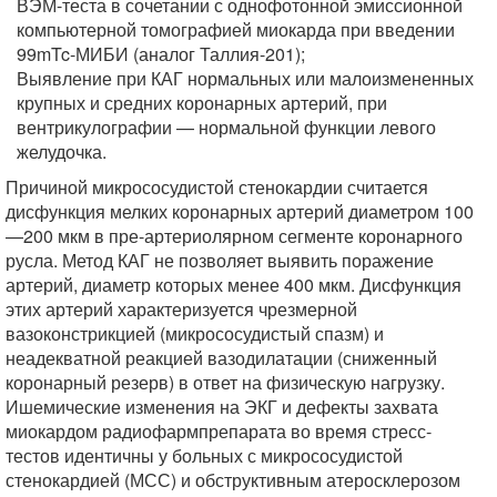
ВЭМ-теста в сочетании с однофотонной эмиссионной
компьютерной томографией миокарда при введении
99mTc-МИБИ (аналог Таллия-201);
Выявление при КАГ нормальных или малоизмененных
крупных и средних коронарных артерий, при
вентрикулографии — нормальной функции левого
желудочка.
Причиной микрососудистой стенокардии считается
дисфункция мелких коронарных артерий диаметром 100
—200 мкм в пре-артериолярном сегменте коронарного
русла. Метод КАГ не позволяет выявить поражение
артерий, диаметр которых менее 400 мкм. Дисфункция
этих артерий характеризуется чрезмерной
вазоконстрикцией (микрососудистый спазм) и
неадекватной реакцией вазодилатации (сниженный
коронарный резерв) в ответ на физическую нагрузку.
Ишемические изменения на ЭКГ и дефекты захвата
миокардом радиофармпрепарата во время стресс-
тестов идентичны у больных с микрососудистой
стенокардией (МСС) и обструктивным атеросклерозом