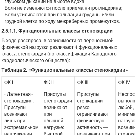
глубоком дыхании на высоте вдоха;
Боли не изменяются после приема нитроглицерина;
Боли усиливаются при пальпации грудины и/или
грудной клетки по ходу межреберных промежутков.
2.5.1.1. Функциональные классы стенокардии
В ходе расспроса, в зависимости от переносимой
физической нагрузки различают 4 функциональных
класса стенокардии (по классификации Канадского
кардиологического общества):
Таблица 2. «Функциональные классы стенокардии»
ФК I
ФК II
ФК III
ФК IV
«Латентная»
Приступы
Приступы
Неспос
стенокардия.
стенокардии
стенкардии
выпол
Приступы
возникают
резко
любой,
возникают
при
ограничивают
минима
лишь при
обычной
физическую
нагрузк
экстремальном
нагрузке:
активность —
возник
напряжении
быстрой
возникают при
стенок