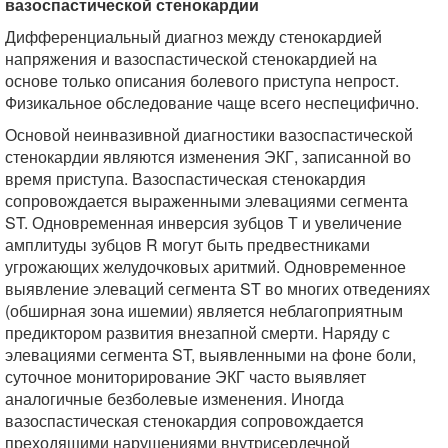
вазоспастической стенокардии
Дифференциальный диагноз между стенокардией
напряжения и вазоспастической стенокардией на
основе только описания болевого приступа непрост.
Физикальное обследование чаще всего неспецифично.
Основой неинвазивной диагностики вазоспастической
стенокардии являются изменения ЭКГ, записанной во
время приступа. Вазоспастическая стенокардия
сопровождается выраженными элевациями сегмента
ST. Одновременная инверсия зубцов Т и увеличение
амплитуды зубцов R могут быть предвестниками
угрожающих желудочковых аритмий. Одновременное
выявление элеваций сегмента ST во многих отведениях
(обширная зона ишемии) является неблагоприятным
предиктором развития внезапной смерти. Наряду с
элевациями сегмента ST, выявленными на фоне боли,
суточное мониторирование ЭКГ часто выявляет
аналогичные безболевые изменения. Иногда
вазоспастическая стенокардия сопровождается
преходящими нарушениями внутрисердечной