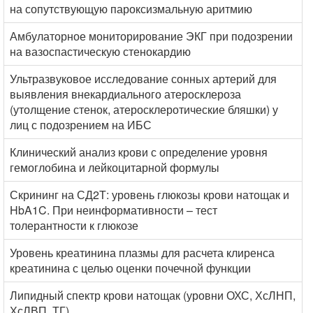
на сопутствующую пароксизмальную аритмию
Амбулаторное мониторирование ЭКГ при подозрении
на вазоспастическую стенокардию
Ультразвуковое исследование сонных артерий для
выявления внекардиального атеросклероза
(утолщение стенок, атеросклеротические бляшки) у
лиц с подозрением на ИБС
Клинический анализ крови с определение уровня
гемоглобина и лейкоцитарной формулы
Скрининг на СД2Т: уровень глюкозы крови натощак и
HbA1C. При неинформативности – тест
толерантности к глюкозе
Уровень креатинина плазмы для расчета клиренса
креатинина с целью оценки почечной функции
Липидный спектр крови натощак (уровни ОХС, ХсЛНП,
ХсЛВП, ТГ)