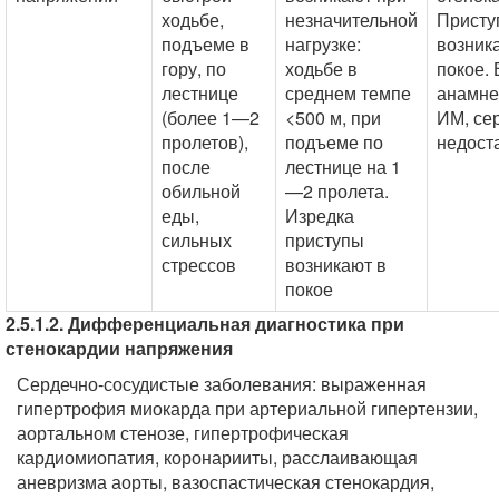
ходьбе,
незначительной
Присту
подъеме в
нагрузке:
возник
гору, по
ходьбе в
покое. 
лестнице
среднем темпе
анамне
(более 1—2
<500 м, при
ИМ, се
пролетов),
подъеме по
недост
после
лестнице на 1
обильной
—2 пролета.
еды,
Изредка
сильных
приступы
стрессов
возникают в
покое
2.5.1.2. Дифференциальная диагностика при
стенокардии напряжения
Сердечно-сосудистые заболевания: выраженная
гипертрофия миокарда при артериальной гипертензии,
аортальном стенозе, гипертрофическая
кардиомиопатия, коронарииты, расслаивающая
аневризма аорты, вазоспастическая стенокардия,