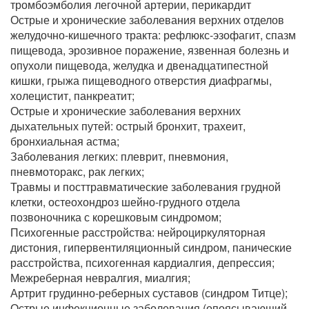
тромбоэмболия легочной артерии, перикардит
Острые и хронические заболевания верхних отделов
желудочно-кишечного тракта: рефлюкс-эзофагит, спазм
пищевода, эрозивное поражение, язвенная болезнь и
опухоли пищевода, желудка и двенадцатипестной
кишки, грыжа пищеводного отверстия диафрагмы,
холецистит, панкреатит;
Острые и хронические заболевания верхних
дыхательных путей: острый бронхит, трахеит,
бронхиальная астма;
Заболевания легких: плеврит, пневмония,
пневмоторакс, рак легких;
Травмы и посттравматические заболевания грудной
клетки, остеохондроз шейно-грудного отдела
позвоночника с корешковым синдромом;
Психогенные расстройства: нейроциркуляторная
дистония, гипервентиляционный синдром, панические
расстройства, психогенная кардиалгия, депрессия;
Межреберная невралгия, миалгия;
Артрит грудинно-реберных суставов (синдром Титце);
Острые инфекционные заболевания (опоясывающий