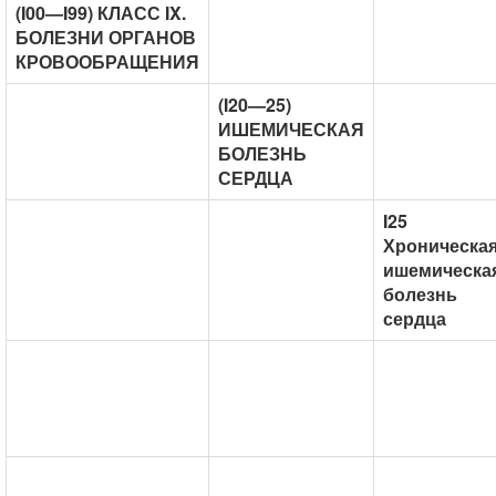
(I00—I99) КЛАСС IX.
БОЛЕЗНИ ОРГАНОВ
КРОВООБРАЩЕНИЯ
(I20—25)
ИШЕМИЧЕСКАЯ
БОЛЕЗНЬ
СЕРДЦА
I25
Хроническа
ишемическа
болезнь
сердца