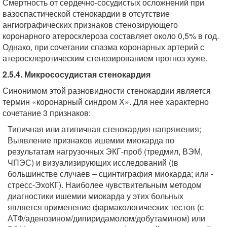
Смертность от сердечно-сосудистых осложнений при
вазоспастической стенокардии в отсутствие
ангиографических признаков стенозирующего
коронарного атеросклероза составляет около 0,5% в год.
Однако, при сочетании спазма коронарных артерий с
атеросклеротическим стенозированием прогноз хуже.
2.5.4. Микрососудистая стенокардия
Синонимом этой разновидности стенокардии является
термин «коронарный синдром Х». Для нее характерно
сочетание 3 признаков:
Типичная или атипичная стенокардия напряжения;
Выявление признаков ишемии миокарда по
результатам нагрузочных ЭКГ-проб (тредмил, ВЭМ,
ЧПЭС) и визуализирующих исследований ((в
большинстве случаев – сцинтиграфия миокарда; или -
стресс-ЭхоКГ). Наиболее чувствительным методом
диагностики ишемии миокарда у этих больных
является применение фармакологических тестов (с
АТФ/аденозином/дипиридамолом/добутамином) или