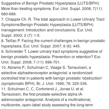
Suggestive of Benign Prostatic Hyperplasia (LUTS/BPH):
More than treating symptoms. Eur. Urol. Suppl. 2008; 7(11):
680-689.
7. Chappie Ch. R. The total approach in Lower Urinary Tract
Symptoms/Benign Prostatic Hyperplasia (LUTS/BPH)
management: Introduction and conclusions. Eur. Urol.
Suppl. 2003; 2 (7): 1-5.
8. Teillac P. Facing the current challenges in benign prostatic
hyperplasia. Eur. Urol. Suppl. 2007; 6 (6): 445.
9. Schneider T. Lower urinary tract symptoms suggestive of
benign prostatic hyperplasia: Prevention or retention? Eur.
Urol. Suppl. 2008; 7 (11): 696-701.
10. Abrams P., Schulman C, Vaage S. Tamsulosin, a
selective alphadrenoceptor antagonist: a randomized
controlled trial in patients with benign prostatic 'obstruction'
(symptomatic BPH). Br. J. Urol. 1995; 76: 325-336.
11. Schulman С. С, Cortvriend J., Jonas U. et al.
Tamsulosin, the first prostate-selective alpha lA-
adrenoceptor antagonist. Analysis of a multinational,
multicentre, open-label study assessing the long-term