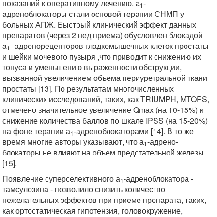
показаний к оперативному лечению. a
-
1
aдреноблокаторы стали основой терапии СНМП у
больных АПЖ. Быстрый клинический эффект данных
препаратов (через 2 нед приема) обусловлен блокадой
a
-адренорецепторов гладкомышечных клеток простаты
1
и шейки мочевого пузыря ,что приводит к снижению их
тонуса и уменьшению выраженности обструкции,
вызванной увеличением объема периуретральной ткани
простаты [13]. По результатам многочисленных
клинических исследований, таких, как TRIUMPH, MTOPS,
отмечено значительное увеличение Qmax (на 10-15%) и
снижение количества баллов по шкале IPSS (на 15-20%)
на фоне терапии а
-адреноблокаторами [14]. В то же
1
время многие авторы указывают, что а
-адрено-
1
блокаторы не влияют на объем предстательной железы
[15].
Появление суперселективного а
-адреноблокатора -
1
тамсулозина - позволило снизить количество
нежелательных эффектов при приеме препарата, таких,
как ортостатическая гипотензия, головокружение,