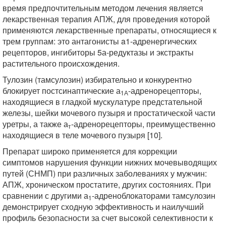
время предпочтительным методом лечения является
лекарственная терапия АПЖ, для проведения которой
применяются лекарственные препараты, относящиеся к
трем группам: это антагонисты a1-адренергических
рецепторов, ингибиторы 5а-редуктазы и экстракты
растительного происхождения.
Тулозин (тамсулозин) избирательно и конкурентно
блокирует постсинаптические а
-адренорецепторы,
1А
находящиеся в гладкой мускулатуре предстательной
железы, шейки мочевого пузыря и простатической части
уретры, а также а
-адренорецепторы, преимущественно
т
находящиеся в теле мочевого пузыря [10].
Препарат широко применяется для коррекции
симптомов нарушения функции нижних мочевыводящих
путей (СНМП) при различных заболеваниях у мужчин:
АПЖ, хроническом простатите, других состояниях. При
сравнении с другими а
-адреноблокаторами тамсулозин
1
демонстрирует сходную эффективность и наилучший
профиль безопасности за счет высокой селективности к