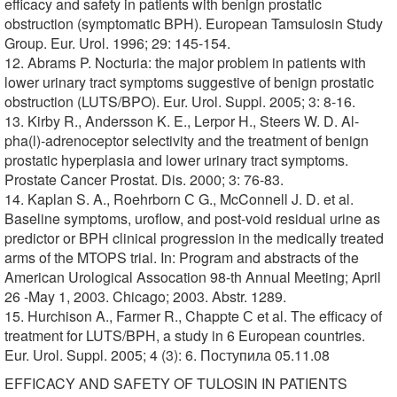
efficacy and safety in patients with benign prostatic
obstruction (symptomatic BPH). European Tamsulosin Study
Group. Eur. Urol. 1996; 29: 145-154.
12. Abrams P. Nocturia: the major problem in patients with
lower urinary tract symptoms suggestive of benign prostatic
obstruction (LUTS/BPO). Eur. Urol. Suppl. 2005; 3: 8-16.
13. Kirby R., Andersson K. E., Lerpor H., Steers W. D. Al-
pha(l)-adrenoceptor selectivity and the treatment of benign
prostatic hyperplasia and lower urinary tract symptoms.
Prostate Cancer Prostat. Dis. 2000; 3: 76-83.
14. Kaplan S. A., Roehrborn С G., McConnell J. D. et al.
Baseline symptoms, uroflow, and post-void residual urine as
predictor or BPH clinical progression in the medically treated
arms of the MTOPS trial. In: Program and abstracts of the
American Urological Assocation 98-th Annual Meeting; April
26 -May 1, 2003. Chicago; 2003. Abstr. 1289.
15. Hurchison A., Farmer R., Chappte С et al. The efficacy of
treatment for LUTS/BPH, a study in 6 European countries.
Eur. Urol. Suppl. 2005; 4 (3): 6. Поступила 05.11.08
EFFICACY AND SAFETY OF TULOSIN IN PATIENTS