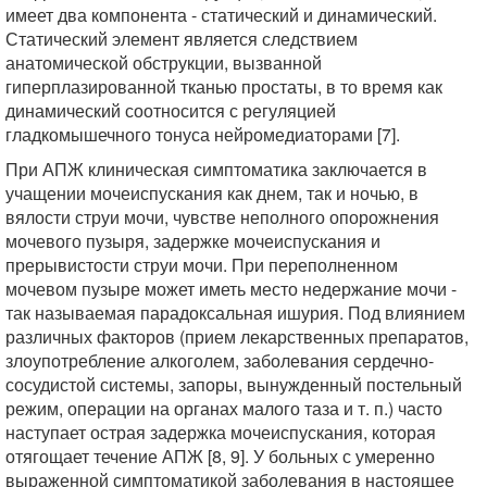
имеет два компонента - статический и динамический.
Статический элемент является следствием
анатомической обструкции, вызванной
гиперплазированной тканью простаты, в то время как
динамический соотносится с регуляцией
гладкомышечного тонуса нейромедиаторами [7].
При АПЖ клиническая симптоматика заключается в
учащении мочеиспускания как днем, так и ночью, в
вялости струи мочи, чувстве неполного опорожнения
мочевого пузыря, задержке мочеиспускания и
прерывистости струи мочи. При переполненном
мочевом пузыре может иметь место недержание мочи -
так называемая парадоксальная ишурия. Под влиянием
различных факторов (прием лекарственных препаратов,
злоупотребление алкоголем, заболевания сердечно-
сосудистой системы, запоры, вынужденный постельный
режим, операции на органах малого таза и т. п.) часто
наступает острая задержка мочеиспускания, которая
отягощает течение АПЖ [8, 9]. У больных с умеренно
выраженной симптоматикой заболевания в настоящее