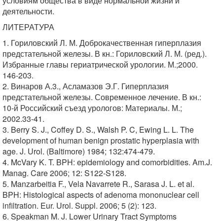
условиям общества в виде нормальной жизни и
деятельности.
ЛИТЕРАТУРА
1. Гориловский Л. М. Доброкачественная гиперплазия
предстательной железы. В кн.: Гориловский Л. М. (ред.).
Избранные главы гериатрической урологии. М.;2000.
146-203.
2. Винаров А.3., Асламазов Э.Г. Гиперплазия
предстательной железы. Современное лечение. В кн.:
10-й Российский съезд урологов: Материалы. М.;
2002.33-41.
3. Berry S. J., Coffey D. S., Walsh P. C, Ewing L. L. The
development of human benign prostatic hyperplasia with
age. J. Urol. (Baltimore) 1984; 132:474-479.
4. McVary K. T. BPH: epidemiology and comorbidities. Am.J.
Manag. Care 2006; 12: S122-S128.
5. Manzarbeitia F., Vela Navarrete R., Sarasa J. L. et al.
BPH: Histological aspects of adenoma mononuclear cell
infiltration. Eur. Urol. Suppl. 2006; 5 (2): 123.
6. Speakman M. J. Lower Urinary Tract Symptoms