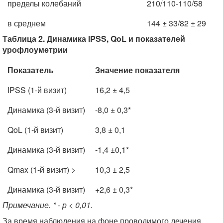
пределы колебаний
210/110-110/58
в среднем
144 ± 33/82 ± 29
Таблица 2. Динамика IPSS, QoL и показателей
урофлоуметрии
Показатель
Значение показателя
IPSS (1-й визит)
16,2 ± 4,5
Динамика (3-й визит)
-8,0 ± 0,3*
QoL (1-й визит)
3,8 ± 0,1
Динамика (3-й визит)
-1,4 ±0,1*
Qmax (1-й визит) >
10,3 ± 2,5
Динамика (3-й визит)
+2,6 ± 0,3*
Примечание. * - р < 0,01.
За время наблюдения на фоне проводимого лечения