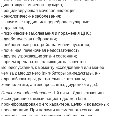
дивертикулы мочевого пузыря);
- рецидивирующая мочевая инфекция;
- онкологические заболевания;
- значимые кардио- или цереброваскулярные
нарушения;
- психические заболевания и поражения ЦНС;
- диабетическая нейропатия;
- нейрогенные расстройства мочеиспускания;
- почечная, печеночная недостаточность;
- другие угрожающие жизни состояния;
- прием препаратов, влияющих на качество
мочеиспускания, к моменту исследования или менее
чем за 2 мес до него (ингибиторы 5а-редуктазы, а
-
1
адреноблокаторы, растительные экстракты,
холинолитики, антидепрессанты, диуретики и др.).
Первичное обследование.
1-й визит. Для включения в
исследование каждый пациент должен быть
проинформирован о его характере, целях и возможных
последствиях. При наличии письменного согласия
пациента проводится первичное обследование,