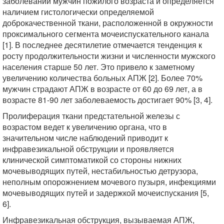
заболеваний мужчин пожилого возраста и определяется
наличием гистологически определяемой
доброкачественной ткани, расположенной в окружности
проксимального сегмента мочеиспускательного канала
[1]. В последнее десятилетие отмечается тенденция к
росту продолжительности жизни и численности мужского
населения старше 50 лет. Это привело к заметному
увеличению количества больных АПЖ [2]. Более 70%
мужчин страдают АПЖ в возрасте от 60 до 69 лет, а в
возрасте 81-90 лет заболеваемость достигает 90% [3, 4].
Пролиферация ткани предстательной железы с
возрастом ведет к увеличению органа, что в
значительном числе наблюдений приводит к
инфравезикальной обструкции и проявляется
клинической симптоматикой со стороны нижних
мочевыводящих путей, нестабильностью детрузора,
неполным опорожнением мочевого пузыря, инфекциями
мочевыводящих путей и задержкой мочеиспускания [5,
6].
Инфравезикальная обструкция, вызываемая АПЖ,