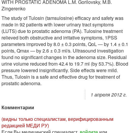
WITH PROSTATIC ADENOMA L.M. Gorilovsky, M.B.
Zingerenko
The study of Tulosin (tamsulosine) efficacy and safety was
made in 92 patients with lower urinary tract symptoms
(LUTS) due to prostatic adenoma (PA). Tulosine treatment
relieved both obstructive and irritative symptoms, 1PSS
parameters improved by 8.0 ± 0.3 points, QoL — by 1.4 ± 0.1
points, Qmax — by 2.6 ± 0.3 ml/s. Ultrasound investigation
found no significant changes in the adenoma size. Residual
urine volume reduced from 42.4 to 19.7 ml (by 53.7%). Blood
pressure lowered insignificantly. Side effects were mild.
Thus, Tulosin is a safe and effective drug for treatment of
prostatic adenoma.
1 апреля 2012 г.
Комментарии
(видны только специалистам, верифицированным
редакцией МЕДИ РУ)
Если Вы медицинский специалист,
войдите
или