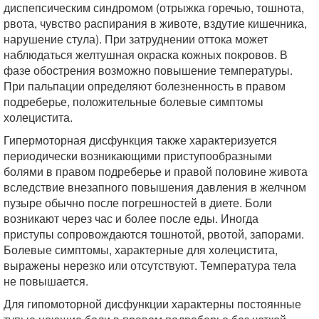
диспепсическим синдромом (отрыжка горечью, тошнота,
рвота, чувство распирания в животе, вздутие кишечника,
нарушение стула). При затруднении оттока может
наблюдаться желтушная окраска кожных покровов. В
фазе обострения возможно повышение температуры.
При пальпации определяют болезненность в правом
подреберье, положительные болевые симптомы
холецистита.
Гипермоторная дисфункция также характеризуется
периодически возникающими приступообразными
болями в правом подреберье и правой половине живота
вследствие внезапного повышения давления в желчном
пузыре обычно после погрешностей в диете. Боли
возникают через час и более после еды. Иногда
приступы сопровождаются тошнотой, рвотой, запорами.
Болевые симптомы, характерные для холецистита,
выражены нерезко или отсутствуют. Температура тела
не повышается.
Для гипомоторной дисфункции характерны постоянные