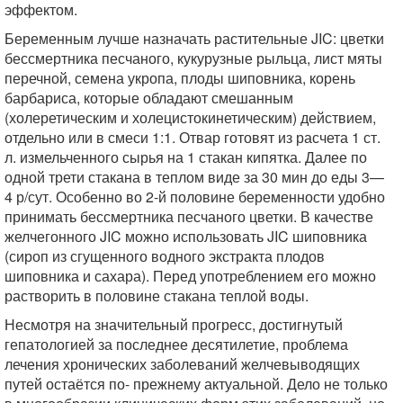
эффектом.
Беременным лучше назначать растительные JIC: цветки
бессмертника песчаного, кукурузные рыльца, лист мяты
перечной, семена укропа, плоды шиповника, корень
барбариса, которые обладают смешанным
(холеретическим и холецистокинетическим) действием,
отдельно или в смеси 1:1. Отвар готовят из расчета 1 ст.
л. измельченного сырья на 1 стакан кипятка. Далее по
одной трети стакана в теплом виде за 30 мин до еды 3—
4 р/сут. Особенно во 2-й половине беременности удобно
принимать бессмертника песчаного цветки. В качестве
желчегонного JIC можно использовать JIC шиповника
(сироп из сгущенного водного экстракта плодов
шиповника и сахара). Перед употреблением его можно
растворить в половине стакана теплой воды.
Несмотря на значительный прогресс, достигнутый
гепатологией за последнее десятилетие, проблема
лечения хронических заболеваний желчевыводящих
путей остаётся по- прежнему актуальной. Дело не только