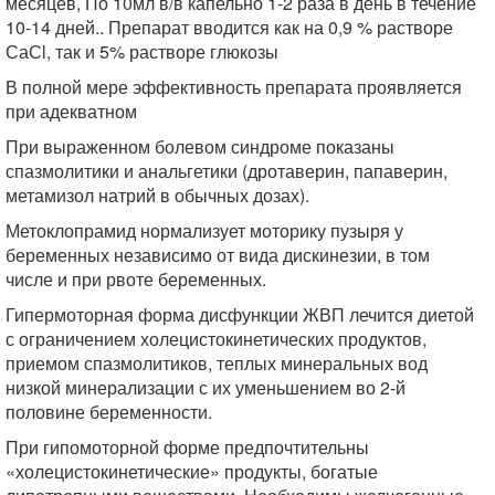
месяцев, По 10мл в/в капельно 1-2 раза в день в течение
10-14 дней.. Препарат вводится как на 0,9 % растворе
СаСl, так и 5% растворе глюкозы
В полной мере эффективность препарата проявляется
при адекватном
При выраженном болевом синдроме показаны
спазмолитики и анальгетики (дротаверин, папаверин,
метамизол натрий в обычных дозах).
Метоклопрамид нормализует моторику пузыря у
беременных независимо от вида дискинезии, в том
числе и при рвоте беременных.
Гипермоторная форма дисфункции ЖВП лечится диетой
с ограничением холецистокинетических продуктов,
приемом спазмолитиков, теплых минеральных вод
низкой минерализации с их уменьшением во 2-й
половине беременности.
При гипомоторной форме предпочтительны
«холецистокинетические» продукты, богатые