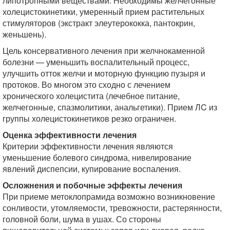
липотропными веществами. Необходимы желчегонные
холецистокинетики, умеренный прием растительных
стимуляторов (экстракт элеутерококка, пантокрин,
женьшень).
Цель консервативного лечения при желчнокаменной
болезни — уменьшить воспалительный процесс,
улучшить отток желчи и моторную функцию пузыря и
протоков. Во многом это сходно с лечением
хронического холецистита (лечебное питание,
желчегонные, спазмолитики, анальгетики). Прием ЛC из
группы холецистокинетиков резко ограничен.
Оценка эффективности лечения
Критерии эффективности лечения являются
уменьшение болевого синдрома, нивелирование
явлений диспепсии, купирование воспаления.
Осложнения и побочные эффекты лечения
При приеме метоклопрамида возможно возникновение
сонливости, утомляемости, тревожности, растерянности,
головной боли, шума в ушах. Со стороны