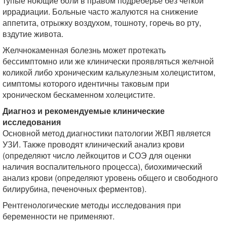
тупые ноющие боли в правом подреберье без четкой
иррадиации. Больные часто жалуются на снижение
аппетита, отрыжку воздухом, тошноту, горечь во рту,
вздутие живота.
Желчнокаменная болезнь может протекать
бессимптомно или же клинически проявляться желчной
коликой либо хроническим калькулезным холециститом,
симптомы которого идентичны таковым при
хроническом бескаменном холецистите.
Диагноз и рекомендуемые клинические
исследования
Основной метод диагностики патологии ЖВП является
УЗИ. Также проводят клинический анализ крови
(определяют число лейкоцитов и СОЭ для оценки
наличия воспалительного процесса), биохимический
анализ крови (определяют уровень общего и свободного
билирубина, печеночных ферментов).
Рентгенологические методы исследования при
беременности не применяют.