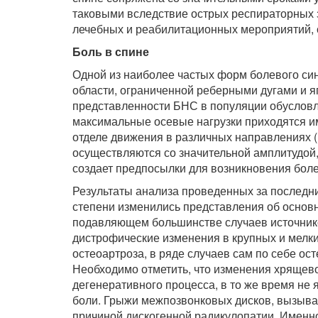
таковыми вследствие острых респираторных 
лечебных и реабилитационных мероприятий, 
Боль в спине
Одной из наиболее частых форм болевого син
области, ограниченной реберными дугами и я
представленности БНС в популяции обусловл
максимальные осевые нагрузки приходятся и
отделе движения в различных направлениях (
осуществляются со значительной амплитудой, 
создает предпосылки для возникновения бол
Результаты анализа проведенных за последни
степени изменились представления об основн
подавляющем большинстве случаев источник
дистрофические изменения в крупных и мелки
остеоартроза, в ряде случаев сам по себе ос
Необходимо отметить, что изменения хрящев
дегенеративного процесса, в то же время не
боли. Грыжи межпозвонковых дисков, вызыва
причиной дискогенной радикулопатии. Именно