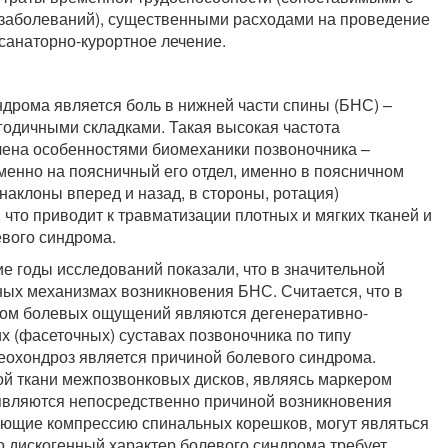
заболеваний), существенными расходами на проведение
санаторно-курортное лечение.
дрома является боль в нижней части спины (БНС) –
годичными складками. Такая высокая частота
ена особенностями биомеханики позвоночника –
менно на поясничный его отдел, именно в поясничном
наклоны вперед и назад, в стороны, ротация)
что приводит к травматизации плотных и мягких тканей и
евого синдрома.
е годы исследований показали, что в значительной
ых механизмах возникновения БНС. Считается, что в
ом болевых ощущений являются дегенеративно-
х (фасеточных) суставах позвоночника по типу
теохондроз является причиной болевого синдрома.
ой ткани межпозвонковых дисков, являясь маркером
 являются непосредственно причиной возникновения
ющие компрессию спинальных корешков, могут являться
 дискогенный характер болевого синдрома требует