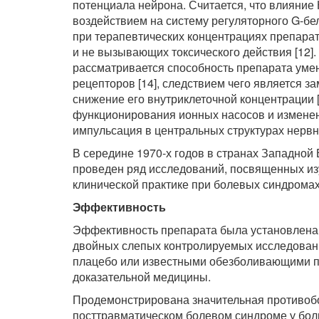
потенциала нейрона. Считается, что влияние
воздействием на систему регуляторного G-бе
при терапевтических концентрациях препарат
и не вызывающих токсического действия [12].
рассматривается способность препарата уме
рецепторов [14], следствием чего является з
снижение его внутриклеточной концентрации [
функционирования ионных насосов и измене
импульсация в центральных структурах нервн
В середине 1970-х годов в странах Западной
проведен ряд исследований, посвященных и
клинической практике при болевых синдромах
Эффективность
Эффективность препарата была установлена
двойных слепых контролируемых исследовани
плацебо или известными обезболивающими п
доказательной медицины.
Продемонстрирована значительная противоб
посттравматическом болевом синдроме у бол