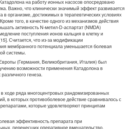
 Катадолона на работу ионных насосов опосредовано
лка. Важно, что клинически значимый эффект развивается
а в организме, достижимых в терапевтических условиях
 Кроме того, в качестве одного из механизмов действия
ньшать активность N-метил-D-аспартат (NMDA)
амедление поступления ионов кальция в клетку и
15]. Считается, что из-за модификации
ния мембранного потенциала уменьшается болевая
ой системы.
 Европы (Германия, Великобритания, Италия) был
зучению возможности применения Катадолона в
 различного генеза.
 в ходе ряда многоцентровых рандомизированных
й, в которых противоболевое действие сравнивалось с
репаратами, которые удовлетворяют принципам
олевая эффективность препарата при
ьных, перенесших оперативное вмешательство,