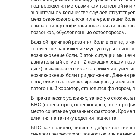
подтверждения методами компьютерной или м
значительном количестве случаев отсутствуе
межпозвонкового диска и латерализации бол
явиться гипертрофированные связки позвоно
позвонков, обусловленные остеопорозом.
Важной причиной развития боли в спине, в ч
тоническое напряжение мускулатуры спины и
возникновение боли. В этой ситуации мышеч
двигательный сегмент (2 лежащих рядом по
диск), выключая его из акта движения, умен
возникновения боли при движении. Данная ре
продолжаясь в течение чрезмерно длительног
патогенный характер, становится фактором
В практических условиях, зачастую сложно, 
БНС (остеоартроз, остеохондроз, гипертрофия 
место сочетание указанных факторов. Кроме т
влияния на тактику ведения пациента.
БНС, как правило, является доброкачестве
синдром регрессирует полностью или интенси