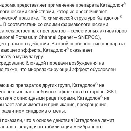
®
индрома представляет применение препарата Катадолон
логическими свойствами, которые обеспечивают
®
ической практике. По химической структуре Катадолон
. В соответствии со своими фармакологическими
са лекарственных препаратов – селективных активаторов
euronal Potassium Channel Opener – SNEPCO),
центрального действия. Важной особенностью препарата
®
ливающего эффекта, Катадолон
оказывает
осатую мускулатуру.
средованно блокадой передачи возбуждения на
о также, что миорелаксирующий эффект обусловлен
®
вающих препаратов других групп, Катадолон
не
его не вызывает побочных эффектов со стороны ЖКТ.
®
йствия с опиоидными рецепторами, Катадолон
не
зывает зависимости и привыкания, прекращение
я развитием синдрома отмены.
показали, что в основе действия Катадолона лежит
аналов, ведущая к стабилизации мембранного