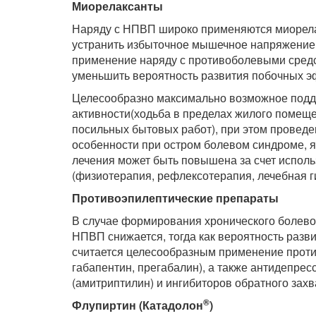
Миорелаксанты
Наряду с НПВП широко применяются миорелак
устранить избыточное мышечное напряжение 
применение наряду с противоболевыми средс
уменьшить вероятность развития побочных э
Целесообразно максимально возможное подд
активности(ходьба в пределах жилого помещ
посильных бытовых работ), при этом провед
особенности при остром болевом синдроме, 
лечения может быть повышена за счет испол
(физиотерапия, рефлексотерапия, лечебная ги
Противоэпилептические препараты
В случае формирования хронического болев
НПВП снижается, тогда как вероятность разв
считается целесообразным применение проти
габапентин, прегабалин), а также антидепрес
(амитриптилин) и ингибиторов обратного зах
®
Флупиртин (Катадолон
)