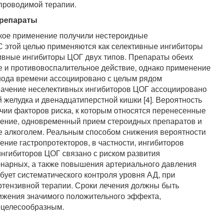
проводимой терапии.
препараты
кое применение получили нестероидные
 этой целью применяются как селективные ингибиторы
ктивные ингибиторы ЦОГ двух типов. Препараты обеих
е и противовоспалительное действие, однако применение
риода времени ассоциировано с целым рядом
начение неселективных ингибиторов ЦОГ ассоциировано
 желудка и двенадцатиперстной кишки [4]. Вероятность
чии факторов риска, к которым относятся перенесенные
рение, одновременный прием стероидных препаратов и
е алкоголем. Реальным способом снижения вероятности
ие гастропротекторов, в частности, ингибиторов
нгибиторов ЦОГ связано с риском развития
ронарных, а также повышения артериального давления
бует систематического контроля уровня АД, при
ртензивной терапии. Сроки лечения должны быть
ижения значимого положительного эффекта,
ецелесообразным.