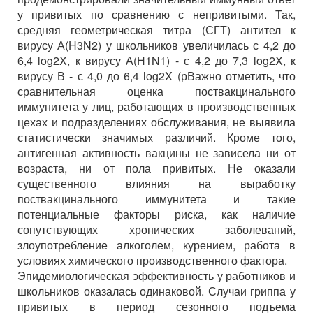
у привитых по сравнению с непривитыми. Так,
средняя геометрическая титра (СГТ) антител к
вирусу А(H3N2) у школьников увеличилась с 4,2 до
6,4 log2X, к вирусу А(Н1N1) - с 4,2 до 7,3 log2X, к
вирусу В - с 4,0 до 6,4 log2X (рВажно отметить, что
сравнительная оценка поствакцинального
иммунитета у лиц, работающих в производственных
цехах и подразделениях обслуживания, не выявила
статистически значимых различий. Кроме того,
антигенная активность вакцины не зависела ни от
возраста, ни от пола привитых. Не оказали
существенного влияния на выработку
поствакцинального иммунитета и такие
потенциальные факторы риска, как наличие
сопутствующих хронических заболеваний,
злоупотребление алкоголем, курением, работа в
условиях химического производственного фактора.
Эпидемиологическая эффективность у работников и
школьников оказалась одинаковой. Случаи гриппа у
привитых в период сезонного подъема