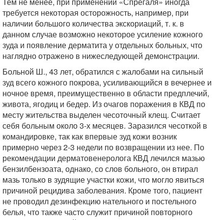
Тем не менее, при применении «Спрегаля» иногда
требуется некоторая осторожность, например, при
наличии большого количества экскориаций, т. к. в
данном случае возможно некоторое усиление кожного
зуда и появление дерматита у отдельных больных, что
наглядно отражено в нижеследующей демонстрации.
Больной Ш., 43 лет, обратился с жалобами на сильный
зуд всего кожного покрова, усиливающийся в вечернее и
ночное время, преимущественно в области предплечий,
живота, ягодиц и бедер. Из очагов поражения в КВД по
месту жительства выделен чесоточный клещ. Считает
себя больным около 3-х месяцев. Заразился чесоткой в
командировке, так как впервые зуд кожи возник
примерно через 2-3 недели по возвращении из нее. По
рекомендации дерматовенеролога КВД лечился мазью
бензилбензоата, однако, со слов больного, он втирал
мазь только в зудящие участки кожи, что могло явиться
причиной рецидива заболевания. Кроме того, пациент
не проводил дезинфекцию нательного и постельного
белья, что также часто служит причиной повторного