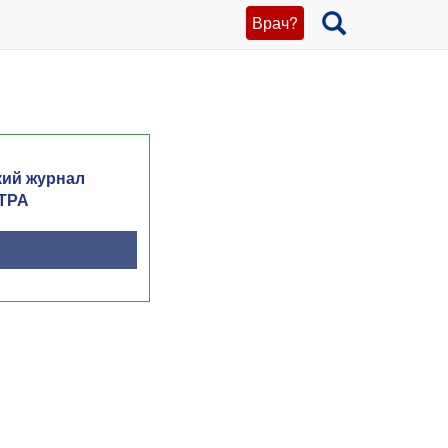
Врач?
кий журнал
ТРА