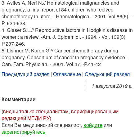
3. Aviles A, Neri N.// Hematological malignancies and
pregnancy: a final report of 84 children who recived
chemotherapy in utero. - Haematologica. - 2001. Vol.86(6). -
P. 624-628.
4. Glaser S.L.// Reproductive factors in Hodgkin's disease in
women: a review. -Am. J. Epidemiol. - 1994. - Vol. 139(3).
P.237-246.
5. Lishner M, Koren G.// Cancer chemotherapy during
pregnancy. Consortium of cancer in pregnancy evidence. -
Can. Fam. Physician. - 2001. Vol.47. -P.41-42
Предыдущий раздел
|
Оглавление
|
Следующий раздел
1 августа 2012 г.
Комментарии
(видны только специалистам, верифицированным
редакцией МЕДИ РУ)
Если Вы медицинский специалист,
войдите
или
зарегистрируйтесь