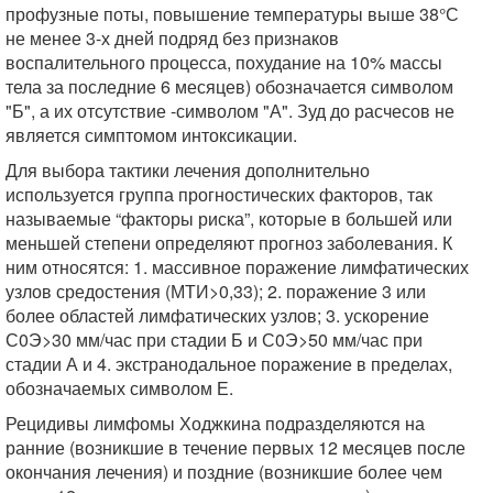
профузные поты, повышение температуры выше 38°С
не менее 3-х дней подряд без признаков
воспалительного процесса, похудание на 10% массы
тела за последние 6 месяцев) обозначается символом
"Б", а их отсутствие -символом "А". Зуд до расчесов не
является симптомом интоксикации.
Для выбора тактики лечения дополнительно
используется группа прогностических факторов, так
называемые “факторы риска”, которые в большей или
меньшей степени определяют прогноз заболевания. К
ним относятся: 1. массивное поражение лимфатических
узлов средостения (МТИ>0,33); 2. поражение 3 или
более областей лимфатических узлов; 3. ускорение
С0Э>30 мм/час при стадии Б и С0Э>50 мм/час при
стадии А и 4. экстранодальное поражение в пределах,
обозначаемых символом Е.
Рецидивы лимфомы Ходжкина подразделяются на
ранние (возникшие в течение первых 12 месяцев после
окончания лечения) и поздние (возникшие более чем