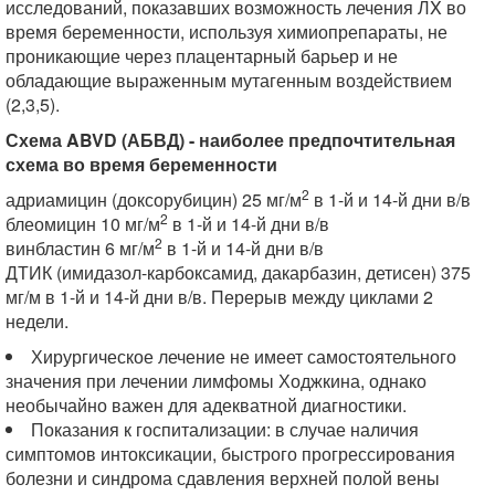
исследований, показавших возможность лечения ЛX во
время беременности, используя химиопрепараты, не
проникающие через плацентарный барьер и не
обладающие выраженным мутагенным воздействием
(2,3,5).
Схема ABVD (АБВД) - наиболее предпочтительная
схема во время беременности
2
адриамицин (доксорубицин) 25 мг/м
в 1-й и 14-й дни в/в
2
блеомицин 10 мг/м
в 1-й и 14-й дни в/в
2
винбластин 6 мг/м
в 1-й и 14-й дни в/в
ДТИК (имидазол-карбоксамид, дакарбазин, детисен) 375
мг/м в 1-й и 14-й дни в/в. Перерыв между циклами 2
недели.
Хирургическое лечение не имеет самостоятельного
значения при лечении лимфомы Ходжкина, однако
необычайно важен для адекватной диагностики.
Показания к госпитализации: в случае наличия
симптомов интоксикации, быстрого прогрессирования
болезни и синдрома сдавления верхней полой вены