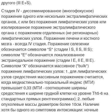
другого (III E+S).
Стадия IV - диссеминированное (многофокусное)
поражение одного или нескольких экстралимфатических
органов, с или без поражения лимфатических узлов или
изолированное поражение экстралимфатического
органа с поражением отдаленных (не регионарных)
лимфатических узлов. Поражение печени и костного
мозга - всегда IV стадия. Поражение селезенки
обозначается символом "S" (стадии I S, II S, III S);
символом "Е" обозначается локализованное
экстранодальное поражение (стадии I Е, II Е, III Е).
Символом “X” обозначается массивное ("bulk")
поражение лимфатических узлов: 1. для лимфатических
узлов средостения массивным поражением считается,
когда медиастинально-торакальный индекс (МТИ)
превышает 0,33 (МТИ - соотношение ширины
средостения к ширине грудной клетки на уровне Th5-6 на
стандартных прямых рентгенограммах); 2. любые
опухолевые массы диаметром более 10см. Наличие
хотя бы одного из симптомов интоксикации: ночные