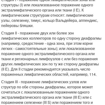
структуры (I) или локализованное поражение одного
экстралимфатического органа или ткани (I Е). К
лимфатическим структурам относят: лимфатические
узлы, селезенку, тимус, кольцо Вальдейера, аппендикс,
пейеровы бляшки.
Стадия II - поражение двух или более зон
лимфатических коллекторов по одну сторону диафрагмы
(например, средостение - одна зона, при этом корни
легких - самостоятельные зоны); или локализованное
поражение одного экстралимфатического органа или
ткани и регионарных лимфоузлов с или без поражения
других лимфатических зон по ту же сторону диафрагмы
(II Е). Для II стадии рекомендуется указывать число
пораженных лимфатических областей, например, 114.
Стадия III - поражение лимфатических узлов или
структур по обе стороны диафрагмы, которое может
сочетаться с локализованным поражением одного
экстралимфатического органа или ткани (III Е) или с
поражением селезенки (III S) или поражением того и