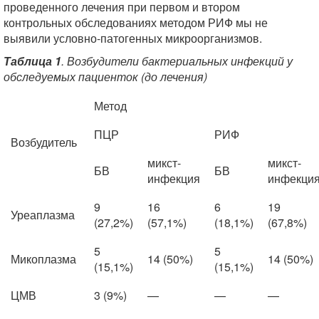
проведенного лечения при первом и втором
контрольных обследованиях методом РИФ мы не
выявили условно-патогенных микроорганизмов.
Таблица 1
. Возбудители бактериальных инфекций у
обследуемых пациенток (до лечения)
Метод
ПЦР
РИФ
Возбудитель
микст-
микст-
БВ
БВ
инфекция
инфекци
9
16
6
19
Уреаплазма
(27,2%)
(57,1%)
(18,1%)
(67,8%)
5
5
Микоплазма
14 (50%)
14 (50%)
(15,1%)
(15,1%)
ЦМВ
3 (9%)
—
—
—