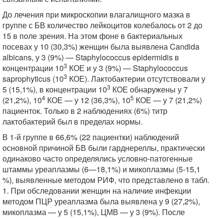
До лечения при микроскопии влагалищного мазка в
группе с БВ количество лейкоцитов колебалось от 2 до
15 в поле зрения. На этом фоне в бактериальных
посевах у 10 (30,3%) женщин была выявлена Candida
albicans, у 3 (9%) — Staphylococcus epidermidis в
3
концентрации 10
КОЕ и у 3 (9%) — Staphylococcus
3
saprophyticus (10
КОЕ). Лактобактерии отсутствовали у
3
5 (15,1%), в концентрации 10
КОЕ обнаружены у 7
4
5
(21,2%), 10
КОЕ — у 12 (36,3%), 10
КОЕ — у 7 (21,2%)
пациенток. Только в 2 наблюдениях (6%) титр
лактобактерий был в пределах нормы.
В 1-й группе в 66,6% (22 пациентки) наблюдений
основной причиной БВ были гарднереллы, практически
одинаково часто определялись условно-патогенные
штаммы уреаплазмы (6—18,1%) и микоплазмы (5-15,1
%), выявленные методом РИФ, что представлено в табл.
1. При обследовании женщин на наличие инфекции
методом ПЦР уреаплазма была выявлена у 9 (27,2%),
микоплазма — у 5 (15,1%), ЦМВ — у 3 (9%). После