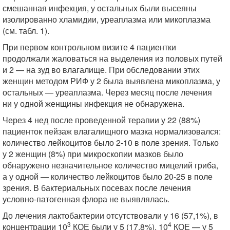
смешанная инфекция, у остальных были высеяны
изолированно хламидии, уреаплазма или микоплазма
(см. табл. 1).
При первом контрольном визите 4 пациентки
продолжали жаловаться на выделения из половых путей
и 2 — на зуд во влагалище. При обследовании этих
женщин методом РИФ у 2 была выявлена микоплазма, у
остальных — уреаплазма. Через месяц после лечения
ни у одной женщины инфекция не обнаружена.
Через 4 нед после проведенной терапии у 22 (88%)
пациенток пейзаж влагалищного мазка нормализовался:
количество лейкоцитов было 2-10 в поле зрения. Только
у 2 женщин (8%) при микроскопии мазков было
обнаружено незначительное количество мицелий гриба,
а у одной — количество лейкоцитов было 20-25 в поле
зрения. В бактериальных посевах после лечения
условно-патогенная флора не выявлялась.
До лечения лактобактерии отсутствовали у 16 (57,1%), в
3
4
концентрации 10
КОЕ были у 5 (17,8%), 10
КОЕ — у 5