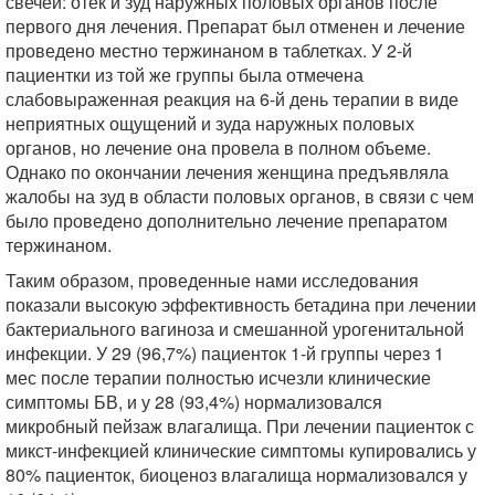
свечей: отек и зуд наружных половых органов после
первого дня лечения. Препарат был отменен и лечение
проведено местно тержинаном в таблетках. У 2-й
пациентки из той же группы была отмечена
слабовыраженная реакция на 6-й день терапии в виде
неприятных ощущений и зуда наружных половых
органов, но лечение она провела в полном объеме.
Однако по окончании лечения женщина предъявляла
жалобы на зуд в области половых органов, в связи с чем
было проведено дополнительно лечение препаратом
тержинаном.
Таким образом, проведенные нами исследования
показали высокую эффективность бетадина при лечении
бактериального вагиноза и смешанной урогенитальной
инфекции. У 29 (96,7%) пациенток 1-й группы через 1
мес после терапии полностью исчезли клинические
симптомы БВ, и у 28 (93,4%) нормализовался
микробный пейзаж влагалища. При лечении пациенток с
микст-инфекцией клинические симптомы купировались у
80% пациенток, биоценоз влагалища нормализовался у