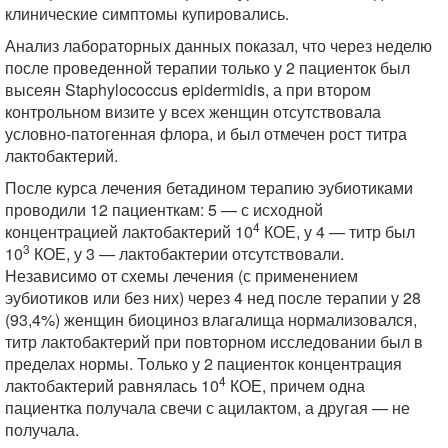
клинические симптомы купировались.
Анализ лабораторных данных показал, что через неделю
после проведенной терапии только у 2 пациенток был
высеян Staphylococcus epidermidis, а при втором
контрольном визите у всех женщин отсутствовала
условно-патогенная флора, и был отмечен рост титра
лактобактерий.
После курса лечения бетадином терапию эубиотиками
проводили 12 пациенткам: 5 — с исходной
4
концентрацией лактобактерий 10
КОЕ, у 4 — титр был
3
10
КОЕ, у 3 — лактобактерии отсутствовали.
Независимо от схемы лечения (с применением
эубиотиков или без них) через 4 нед после терапии у 28
(93,4%) женщин биоциноз влагалища нормализовался,
титр лактобактерий при повторном исследовании был в
пределах нормы. Только у 2 пациенток концентрация
4
лактобактерий равнялась 10
КОЕ, причем одна
пациентка получала свечи с ацилактом, а другая — не
получала.