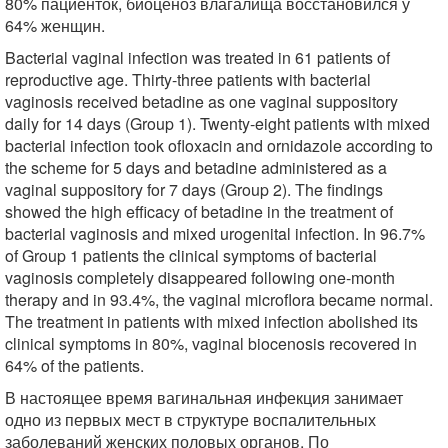
80% пациенток, биоценоз влагалища восстановился у
64% женщин.
Bacterial vaginal infection was treated in 61 patients of
reproductive age. Thirty-three patients with bacterial
vaginosis received betadine as one vaginal suppository
daily for 14 days (Group 1). Twenty-eight patients with mixed
bacterial infection took ofloxacin and ornidazole according to
the scheme for 5 days and betadine administered as a
vaginal suppository for 7 days (Group 2). The findings
showed the high efficacy of betadine in the treatment of
bacterial vaginosis and mixed urogenital infection. In 96.7%
of Group 1 patients the clinical symptoms of bacterial
vaginosis completely disappeared following one-month
therapy and in 93.4%, the vaginal microflora became normal.
The treatment in patients with mixed infection abolished its
clinical symptoms in 80%, vaginal biocenosis recovered in
64% of the patients.
В настоящее время вагинальная инфекция занимает
одно из первых мест в структуре воспалительных
заболеваний женских половых органов. По