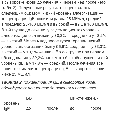
в сыворотке крови до лечения и через 4 нед после него
(табл. 2). Полученные результаты оценивались
следующим образом: низкий уровень аллергизации —
концентрация IgE ниже или равна 25 МЕ/мл, средний —
в пределах 25-100 МЕ/мл и высокий — выше 100 МЕ/мл.
В 1-й группе до лечения у 51,5% пациенток уровень
аллергизации был низкий, у 30,3% — средний и у 18,2%
— высокий. Через 4 нед после курса терапии низкий
уровень аллергизации был у 56,6%, средний — у 33,3%,
высокий — у 10,1% женщин. Во 2-й группе при первом
обследовании у 82,2% пациенток был обнаружен низкий
уровень IgE, а у 17,8% — средний. После лечения все
пациентки имели концентрацию IgE в сыворотке крови
ниже 25 МЕ/мл.
Таблица 2
. Концентрация IgE в сыворотке крови
обследуемых пациенток до лечения и после него
БВ
Микст-инфекци
Уровень
до
после
до
после
IgE