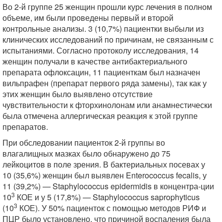
Во 2-й группе 25 женщин прошли курс лечения в полном
объеме, им были проведены первый и второй
контрольные анализы. 3 (10,7%) пациентки выбыли из
клинических исследований по причинам, не связанным с
испытаниями. Согласно протоколу исследования, 14
женщин получали в качестве антибактериального
препарата офлоксацин, 11 пациенткам был назначен
вильпрафен (препарат первого ряда замены), так как у
этих женщин было выявлено отсутствие
чувствительности к фторхинолонам или анамнестически
была отмечена аллергическая реакция к этой группе
препаратов.
При обследовании пациенток 2-й группы во
влагалищных мазках было обнаружено до 75
лейкоцитов в поле зрения. В бактериальных посевах у
10 (35,6%) женщин был выявлен Enterococcus fecalis, у
11 (39,2%) — Staphylococcus epidermidis в концентра-ции
3
10
КОЕ и у 5 (17,8%) — Staphylococcus saprophyticus
3
(10
КОЕ). У 50% пациенток с помощью методов РИФ и
ПЦР было установлено, что причиной воспаления была