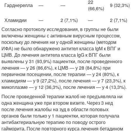
22
Гарднерелла
—
—
9 (32,3%)
(66,6%)
Хламидии
—
2 (7,1%)
—
2 (7,1%)
Согласно протоколу исследования, в группы не были
включены женщины с активным вирусным процессом,
поскольку до лечения ни у одной женщины (методом
ИФА) не было обнаружено антител класса IgМ к ВПГ и
ЦМВ. До лечения антитела класса IgG к ВПГ были
выявлены у 31 (93,9%) пациентки, после проведенного
лечения — у 26 (86,6%), к ЦМВ — у 28 (84,8%) при
первичном посещении, после терапии — у 24 (80%), к
хламидиям — у 9 (27,2%), после лечения — у 7 (23,3%), к
микоплазме — у 12 (36,3%), после лечения — у 4 (13,3%).
После проведенной терапии жалоб не предъявляла ни
одна женщина уже при втором визите. Через 3 нед
после лечения жалобы на зуд в области половых
органов были только у 1 пациентки, которая получала
антибактериальную терапию по поводу острого
гайморита. После повторного курса лечения бетадином