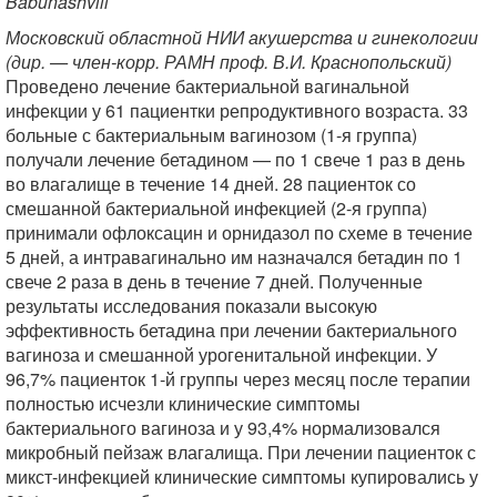
Babunashvili
Московский областной НИИ акушерства и гинекологии
(дир. — член-корр. РАМН проф. В.И. Краснопольский)
Проведено лечение бактериальной вагинальной
инфекции у 61 пациентки репродуктивного возраста. 33
больные с бактериальным вагинозом (1-я группа)
получали лечение бетадином — по 1 свече 1 раз в день
во влагалище в течение 14 дней. 28 пациенток со
смешанной бактериальной инфекцией (2-я группа)
принимали офлоксацин и орнидазол по схеме в течение
5 дней, а интравагинально им назначался бетадин по 1
свече 2 раза в день в течение 7 дней. Полученные
результаты исследования показали высокую
эффективность бетадина при лечении бактериального
вагиноза и смешанной урогенитальной инфекции. У
96,7% пациенток 1-й группы через месяц после терапии
полностью исчезли клинические симптомы
бактериального вагиноза и у 93,4% нормализовался
микробный пейзаж влагалища. При лечении пациенток с
микст-инфекцией клинические симптомы купировались у