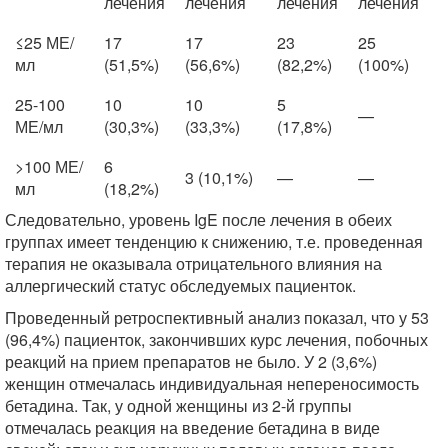
лечения
лечения
лечения
лечения
≤25 МЕ/
17
17
23
25
мл
(51,5%)
(56,6%)
(82,2%)
(100%)
25-100
10
10
5
—
МЕ/мл
(30,3%)
(33,3%)
(17,8%)
>100 МЕ/
6
3 (10,1%)
—
—
мл
(18,2%)
Следовательно, уровень IgE после лечения в обеих
группах имеет тенденцию к снижению, т.е. проведенная
терапия не оказывала отрицательного влияния на
аллергический статус обследуемых пациенток.
Проведенный ретроспективный анализ показал, что у 53
(96,4%) пациенток, закончивших курс лечения, побочных
реакций на прием препаратов не было. У 2 (3,6%)
женщин отмечалась индивидуальная непереносимость
бетадина. Так, у одной женщины из 2-й группы
отмечалась реакция на введение бетадина в виде