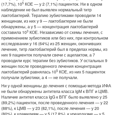
5
(17,7%), 10
КОЕ — у 2 (7,1%) пациенток. Ни в одном
наблюдении не был выявлен нормальный титр
лактобактерий. Терапию эубиотиками проводили 14
женщинам, из них у 9 — лактобактерии не были
обнаружены, а у 5 — концентрация лактобактерий
3
составила 10
КОЕ. Независимо от схемы лечения, с
применением эубиотиков или без них, при контрольном
исследовании у 16 (64%) из 25 женщин, окончивших
лечение, титр лактобактерий был в пределах нормы, из
них 9 пациенток получали свечи с ацилактом, а 7
проводили курс терапии без эубиотиков. У остальных 9
женщин после проведенного лечения концентрация
5
лактобактерий равнялась 10
КОЕ, из них 5 пациенток
получали эубиотики, а 4 — не получали.
Ни у одной женщины до лечения с помощью метода ИФА
не были обнаружены антитела класса IgМ к ВПГ и ЦМВ.
Наличие антител класса IgG к ВПГ было выявлено у 25
(89,2%) пациенток, после проведенного лечения — у 22
(88%), к ЦМВ — у 23 (82,1%), после лечения — у 20
(80%), к хламидиям — у 5 (17,8%), к уреаплазме — у 5