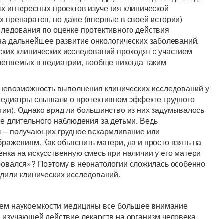
ых интересных проектов изучения клинической
 препаратов, но даже (впервые в своей истории)
ледования по оценке протективного действия
 на дальнейшее развитие онкологических заболеваний.
ких клинических исследований проходят с участием
меняемых в педиатрии, вообще никогда таким
 невозможность выполнения клинических исследований у
 педиатры слышали о протективном эффекте грудного
ии). Однако вряд ли большинство из них задумывалось
де длительного наблюдения за детьми. Ведь
 – получающих грудное вскармливание или
ражениям. Как объяснить матери, да и просто взять на
енка на искусственную смесь при наличии у его матери
ировался»? Поэтому в неонатологии сложилась особенно
одили клинических исследований.
нием наукоемкости медицины все большее внимание
, изучающей действие лекарств на организм человека.