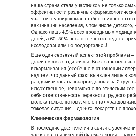
наша страна стала участником не только сам
эффективности различных фармакологических
участником широкомасштабного мирового исс
вакцинации населения, в том числе детского,
Однако лишь 4,5% всех проводимых медицинс
детей, а 60–80% лекарственных средств, при
исследованиям не подвергались!
Еще один серьезный аспект этой проблемы –
детей первого года жизни. Все современные
вскармливания (особенно в отношении аллерг
над тем, что данный факт выявлен лишь в хо
рандомизировать новорожденных на 2 группы
искусственное, невозможно по этическим сооб
себя ответственность перевести грудного реб
молока только потому, что он так «рандомиз
тяжелая ситуация – до 90% лекарств не прох
Клиническая фармакология
В последние десятилетия в связи с увеличе
уделяется клинической фармакологии – науке