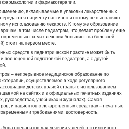
ой фармакологии и фармакотерапии.
рименению, вкладываемые в упаковки лекарственных
 передаются пациенту пассивно и потому не выполняют
ному использованию лекарств. К тому же образование
врачам, в том числе педиатрам, что делает проблему еще
 современных схемах лечения большинства болезней
й) стоит на первом месте.
нных средств в педиатрической практике может быть
и полноценной подготовкой педиатров, а с другой –
ей.
тров – непрерывное медицинское образование по
котерапии, осуществляемое в ходе регулярного
ссоциации детских врачей страны с использованием
ещаемой на сайтах и в официальных печатных изданиях
, руководствах, учебниках и журналах). Самая
ов, и пациентов о лекарственных средствах – печатные
 современными требованиями: достоверность,
ыбора препаратов для лечения у детей того или иного