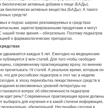
к биологически активные добавки к пище (БАДы).
ак биологически активные вещества (БАДы). А такого
енных средств!
емых и подчас широко рекламируемых в средствах
опасными, зарегистрированными продуктами и могут
 нашей точки зрения – обязательно. Поэтому педиатров
цией о фармакологических препаратах.
 средствах
и удваивается каждые 5 лет. Ежегодно на медицинские
 публикуется 2 млн статей. Для того чтобы свободно
дицины, современному практикующему врачу, по мнению
о прочитывать 19 статей. А реальное время, которым он
но, что для российских педиатров и этот час в неделю
сегодня, в эпоху переизбытка лекарственных средств в
о издания всевозможных уровней литературы на
 становится вопрос об обеспеченности педиатров
ем идет речь? Современные практикующие врачи должны
ет выбирать для изучения и в какой степени информация,
следовательно, убедительной. Неслучайно сегодня в