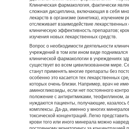
Клиническая фармакология, фактически явля
сложная дисциплина, включающая в себя мно
лекарств в организме (кинетика), изучением 
отслеживает взаимодействие лекарственных с
клиническую эффективность препаратов; кром
изучения новых лекарственных средств.
Вопрос о необходимости деятельности клинич
учреждений в том или ином виде поднимался 
клинической фармакологии в учреждениях зд
существует во всем цивилизованном мире. Се
станут применять многие препараты без пост
особенно это касается тех лекарственных сре
которых очень близки. Например, врач не име
аминогликозиды, если нет постоянного контро
положение с антиритмиками, теофиллином, а
нуждаются пациенты, получающие, казалось 
комплексы. Да-да, именно у многих минерало
токсической концентраций. Легко представить,
крови того или иного минерала можно навреди
постоянному мониторингу за концентрацией 