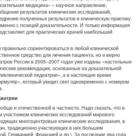
азательная медицина» – научное направление,
общение результатов клинических исследований,
едрение полученных результатов в клиническую практику.
именно с позиций доказательности. И только информация
редставляет для практических врачей наибольший
и правильно сориентироваться в любой клинической
ственное средство для лечения пациента, но и верно
атров России в 2005–2007 годах уже изданы «настольные
нические рекомендации, основанные на доказательной
ликлинической педиатрии», а в настоящее время
рмуляр», который увидит свет одновременно с номером
а.
диатрии
бще и отечественной в частности. Надо сказать, что в
м участником клинических исследований мирового
водящих многоцентровые клинические исследования, в
ран, традиционно участвующих в них большим
й, Германией, Францией и др.). За последние два года