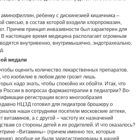
 аминофиллин, ребенку с дискинезией кишечника –
ой смесью, в состав которой входили хлорпромазин,
ат. Причем принцип инвазивности был характерен для
 В настоящее время медицина располагает огромным
вводятся внутривенно, внутримышечно, эндотрахеально,
д.
ной медали
 чтобы оценить количество лекарственных препаратов.
 что изобилие в любом деле грозит лишь
ых надо знать, чтобы спокойно их обойти. Итак, что
в России в вопросах фармакотерапии в педиатрии? Во-
тификации-регистрации всего многообразия
едавно НЦЗД готовил для педиатров брошюру о
риалов наши сотрудники посетили московские аптеки,
т витаминов, а с другой – частоту их назначений
твам со стороны детей и их родителей. И что оказалось?
витрине «Витамины» (причем именно тех, которые
ения), вообще не были зарегистрированы в нашей