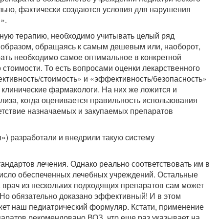
льно, фактически создаются условия для нарушения
».
ьную терапию, необходимо учитывать целый ряд
 образом, обращаясь к самым дешевым или, наоборот,
ть необходимо самое оптимальное в конкретной
го стоимости. То есть вопросами оценки лекарственного
ективность/стоимость» и «эффективность/безопасность»
клинические фармакологи. На них же ложится и
лиза, когда оценивается правильность использования
етствие назначаемых и закупаемых препаратов
п») разработали и внедрили такую систему
тандартов лечения. Однако реально соответствовать им в
число обеспеченных лечебных учреждений. Остальные
а врач из нескольких подходящих препаратов сам может
Но обязательно доказано эффективный! И в этом
ет наш педиатрический формуляр. Кстати, применение
аратов рекомендовано ВОЗ, что еще раз указывает на