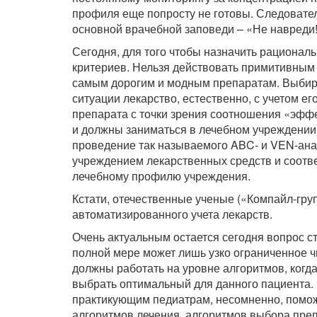
профиля еще попросту не готовы. Следовате
основной врачебной заповеди – «Не навреди!
Сегодня, для того чтобы назначить рационал
критериев. Нельзя действовать примитивным
самым дорогим и модным препаратам. Выбира
ситуации лекарство, естественно, с учетом е
препарата с точки зрения соотношения «эфф
и должны заниматься в лечебном учреждении 
проведение так называемого ABC- и VEN-ана
учреждением лекарственных средств и соотв
лечебному профилю учреждения.
Кстати, отечественные ученые («Компайл-гру
автоматизированного учета лекарств.
Очень актуальным остается сегодня вопрос с
полной мере может лишь узко ограниченное 
должны работать на уровне алгоритмов, когд
выбрать оптимальный для данного пациента. 
практикующим педиатрам, несомненно, помож
алгоритмов лечения, алгоритмов выбора преп