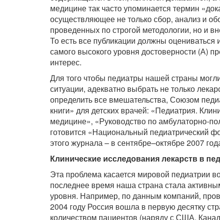
медицине так часто упоминается термин «док
осуществляющее не только сбор, анализ и об
проведенных по строгой методологии, но и вн
То есть все публикации должны оцениваться 
самого высокого уровня достоверности (А) п
интерес.
Для того чтобы педиатры нашей страны могл
ситуации, адекватно выбрать не только лекар
определить все вмешательства, Союзом педи
книги» для детских врачей: «Педиатрия. Кли
медицине», «Руководство по амбулаторно-по
готовится «Национальный педиатрический фо
этого журнала – в сентябре–октябре 2007 год
Клинические исследования лекарств в пе
Эта проблема касается мировой педиатрии воо
последнее время наша страна стала активны
уровня. Например, по данным компаний, про
2004 году Россия вошла в первую десятку ст
количеством пациентов (наряду с США, Канадо