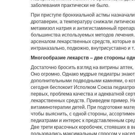
заболевания практически не было.
При приступе бронхиальной астмы назначали
дротаверин, а температуру снижали литическ
метамизол натрия и антигистаминный препар
большинства используемых методов лечения.
арсеналом лекарственных средств, которые 
интраназально, подкожно, внутрисуставно и т.
Многообразие лекарств – две стороны од
Достаточно бросить взгляд на витрины аптек,
Оно огромно. Однако мудрые педиатры знают,
дополнительными подводными камнями, о котор
сегодня беспокоит Исполком Союза педиатро
первых, проблема качества и адекватной сер
лекарственных средств. Приведем пример. Н
витаминотерапии детей. При подготовке мате
чтобы выяснить, с одной стороны, ассортимен
педиатрами и интерес к представленным средс
Две трети красочных коробочек, стоявших в 
пользовались максимальным спросом у насел