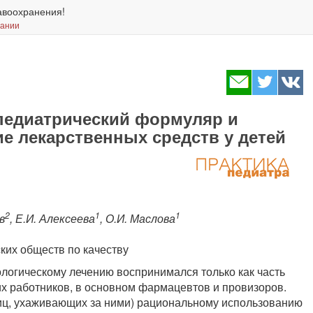
авоохранения!
вании
педиатрический формуляр и
е лекарственных средств у детей
2
1
1
в
, Е.И. Алексеева
, О.И. Маслова
их обществ по качеству
логическому лечению воспринимался только как часть
х работников, в основном фармацевтов и провизоров.
лиц, ухаживающих за ними) рациональному использованию