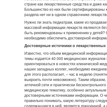
стране как лекарственные средства и даже ка
Большинство из них были сертифицированы к
раздела нет ни в одном справочнике лекарств
Нужно ли знать педиатрам, какие из продава
массовой информации лекарств являются без
быть рекомендованы к применению у детей? С
необходимо обеспечить достоверной информа
Достоверные источники о лекарственных
Известно, что объем медицинской информаци
темы издается 40 000 медицинских журналов и
ориентироваться в новостях клинической ме
наших западных коллег, необходимо ежедневн
для этого располагает, – час в неделю (понят
выкроить почти невозможно). Таким образом, 
аптечной сети и практически бесконтрольног
медицинскую тематику, особенно актуальным
достоверными источниками информации. О ч
правильно понимать, какую литературу следу
содержащаяся в ней, является доказанной, а 