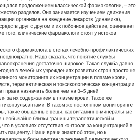
ющаяся продолжением классической фармакологии, – это
жество разделов. Она занимается изучением движения
реакции организма на введение лекарств (динамика),
редств друг с другом и их побочное действие, оценивает
е того, клинические фармакологи стоят у истоков
еского фармаколога в стенах лечебно-профилактических
неоднократно. Надо сказать, что понятие службы
равоохранения достаточно широкое. Такая служба давно
годня в лечебных учреждениях развитых стран просто не
оянного мониторинга их концентрации в плазме крови,
дств, терапевтическая и токсикологическая концентрации
ет права назначать более чем на 3–5 дней
ля за их содержанием в плазме крови. Такое же
нтиконвульсантами. В таком же постоянном мониторинге
бы, такие обыденные вещи, как витаминно-минеральные
в необычайно близки границы терапевтической и
 что в условиях отсутствия контроля за концентрацией в
ть пациенту. Наши врачи знают об этом, но к
препарата в большинстве учреждений педиатрического