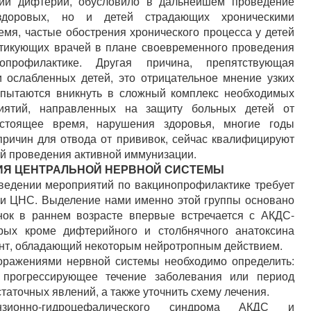
ии дифтерии, обусловило в дальнейшем проведение
здоровых, но и детей страдающих хроническими
емя, частые обострения хронического процесса у детей
тикующих врачей в плане своевременного проведения
опрофилактике. Другая причина, препятствующая
 ослабленных детей, это отрицательное мнение узких
 пытаются вникнуть в сложный комплекс необходимых
риятий, направленных на защиту больных детей от
стоящее время, нарушения здоровья, многие годы
причин для отвода от прививок, сейчас квалифицируют
ий проведения активной иммунизации.
ИЯ ЦЕНТРАЛЬНОЙ НЕРВНОЙ СИСТЕМЫ
ведении мероприятий по вакцинопрофилактике требует
ми ЦНС. Выделение нами именно этой группы основано
нок в раннем возрасте впервые встречается с АКДС-
орых кроме дифтерийного и столбнячного анатоксина
нт, обладающий некоторым нейротропным действием.
оражениями нервной системы необходимо определить:
 прогрессирующее течение заболевания или период
таточных явлений, а также уточнить схему лечения.
зионно-гидроцефалического синдрома АКДС и