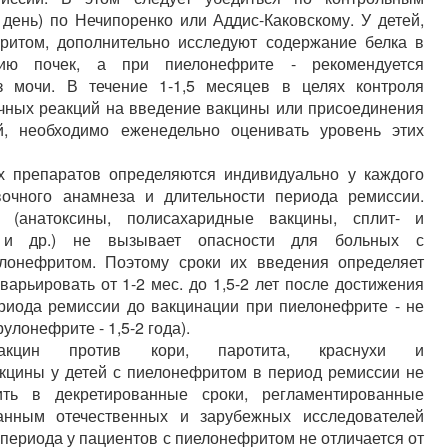
 день) по Нечипоренко или Аддис-Каковскому. У детей,
ритом, дополнительно исследуют содержание белка в
ию почек, а при пиелонефрите - рекомендуется
из мочи. В течение 1-1,5 месяцев в целях контроля
ычных реакций на введение вакцины или присоединения
й, необходимо еженедельно оценивать уровень этих
х препаратов определяются индивидуально у каждого
вочного анамнеза и длительности периода ремиссии.
 (анатоксины, полисахаридные вакцины, сплит- и
 и др.) не вызывает опасности для больных с
лонефритом. Поэтому сроки их введения определяет
варьировать от 1-2 мес. до 1,5-2 лет после достижения
ериода ремиссии до вакцинации при пиелонефрите - не
рулонефрите - 1,5-2 года).
акцин против кори, паротита, краснухи и
кцины у детей с пиелонефритом в период ремиссии не
ить в декретированные сроки, регламентированные
нным отечественных и зарубежных исследователей
 периода у пациентов с пиелонефритом не отличается от