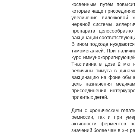
косвенным путём повысит
которые чаще присоединяют
увеличения вилочковой 
нервной системы, аллерги
препарата целесообразно
вакцинации соответствующ
В ином подходе нуждаются 
тимомегалией. При наличи
курс иммунокорригирующей
Т-активина в дозе 2 мкг 
величины тимуса в динами
вакцинацию на фоне обыч
цель назначения медика
присоединения интеркурр
привитых детей.
Дети с хроническим гепат
ремиссии, так и при уме
активности ферментов 
значений более чем в 2-4 ра