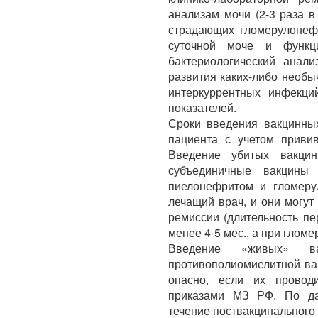
анализам мочи (2-3 раза в
страдающих гломерулонеф
суточной моче и функц
бактериологический анал
развития каких-либо необ
интеркуррентных инфекци
показателей.
Сроки введения вакцинны
пациента с учетом приви
Введение убитых вакцин
субъединичные вакцины
пиелонефритом и гломеру
лечащий врач, и они могут 
ремиссии (длительность п
менее 4-5 мес., а при гломе
Введение «живых» в
противополиомиелитной ва
опасно, если их провод
приказами МЗ РФ. По да
течение поствакцинального