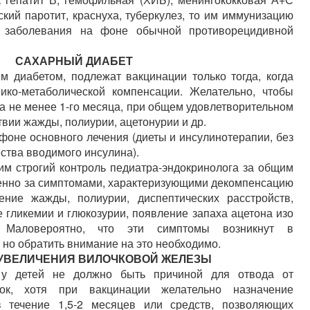
ский паротит, краснуха, туберкулез, то им иммунизацию
я заболевания на фоне обычной противорецидивной
САХАРНЫЙ ДИАБЕТ
м диабетом, подлежат вакцинации только тогда, когда
ико-метаболической компенсации. Желательно, чтобы
а не менее 1-го месяца, при общем удовлетворительном
ствии жажды, полиурии, ацетонурии и др.
фоне основного лечения (диеты и инсулинотерапии, без
ства вводимого инсулина).
им строгий контроль педиатра-эндокринолога за общим
бенно за симптомами, характеризующими декомпенсацию
ение жажды, полиурии, диспептических расстройств,
е гликемии и глюкозурии, появление запаха ацетона изо
 Маловероятно, что эти симптомы возникнут в
 но обратить внимание на это необходимо.
УВЕЛИЧЕНИЯ ВИЛОЧКОВОЙ ЖЕЛЕЗЫ
 у детей не должно быть причиной для отвода от
вок, хотя при вакцинации желательно назначение
 течение 1,5-2 месяцев или средств, позволяющих