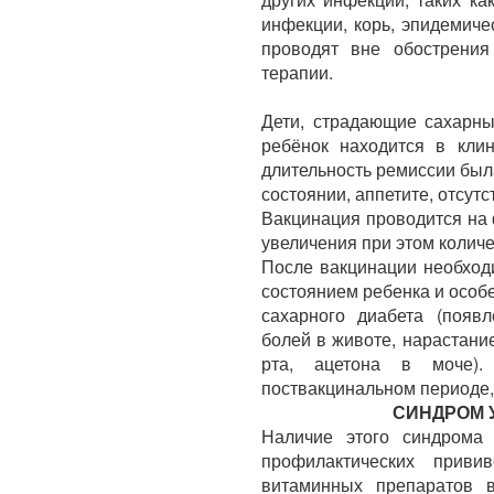
инфекции, корь, эпидемиче
проводят вне обострени
терапии.
Дети, страдающие сахарны
ребёнок находится в клин
длительность ремиссии был
состоянии, аппетите, отсут
Вакцинация проводится на 
увеличения при этом количе
После вакцинации необход
состоянием ребенка и осо
сахарного диабета (появл
болей в животе, нарастани
рта, ацетона в моче).
поствакцинальном периоде,
СИНДРОМ 
Наличие этого синдрома
профилактических приви
витаминных препаратов в