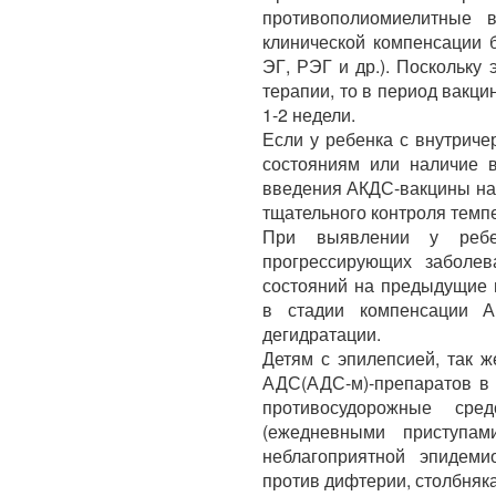
противополиомиелитные 
клинической компенсации 
ЭГ, РЭГ и др.). Поскольку
терапии, то в период вакц
1-2 недели.
Если у ребенка с внутриче
состояниям или наличие 
введения АКДС-вакцины на
тщательного контроля темп
При выявлении у ребе
прогрессирующих заболе
состояний на предыдущие 
в стадии компенсации 
дегидратации.
Детям с эпилепсией, так 
АДС(АДС-м)-препаратов в 
противосудорожные сре
(ежедневными приступам
неблагоприятной эпидеми
против дифтерии, столбняк