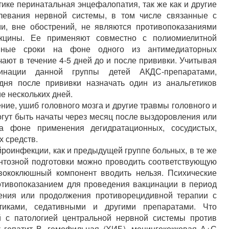
тике перинатальная энцефалопатия, так же как и другие
левания нервной системы, в том числе связанные с
и, вне обострений, не являются противопоказаниями
кцины. Ее применяют совместно с полиомиелитной
анные сроки на фоне одного из антимедиаторных
чают в течение 4-5 дней до и после прививки. Учитывая
инации данной группы детей АКДС-препаратами,
дня после прививки назначать один из анальгетиков
е нескольких дней.
ние, ушиб головного мозга и другие травмы головного и
огут быть начаты через месяц после выздоровления или
а фоне применения дегидратационных, сосудистых,
х средств.
оинфекции, как и предыдущей группе больных, в те же
нтозной подготовки можно проводить соответствующую
вококлюшный компонент вводить нельзя. Психические
отивопоказанием для проведения вакцинации в период
ения или продолжения противорецидивной терапии с
птиками, седативными и другими препаратами. Что
й с патологией центральной нервной системы против
к гепатит В, гемофильная (ХИБ), менингококковая А+С