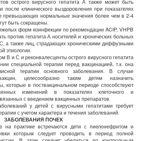
тов острого вирусного гепатита А также может быть
ли после клинического выздоровления при показателях
не превышающих нормальные значения более чем в 2-4
огут быть сокращены.
яжелых форм коинфекции по рекомендации ACIP, VHPB
ать против гепатита А носителей и хронических больных
 С, а также лиц, страдающих хроническими диффузными
ой этиологии.
ом В и С и реконвалесценты острого вирусного гепатита
нии специальной терапии перед вакцинацией, т.к. она
исной терапии основного заболевания. В случае
акцин, целесообразно таким детям назначить
ы, которые в поствакцинальном периоде способствуют
твенных изменений в показателях клеточного и
связанных с введением вакцинных препаратов.
аболеваний у детей с вирусными гепатитами требует
рапии с учетом характера и течения заболеваний.
ЗАБОЛЕВАНИЯ ПОЧЕК
е на практике встречаются дети с пиелонефритом и
вивки которым следует проводить в период полной
миссии. В этом следует убедиться по контрольным