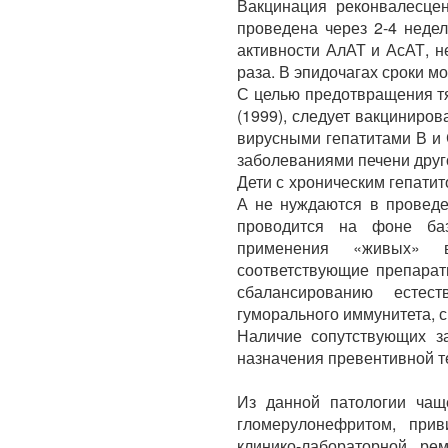
Вакцинация реконвалесцен
проведена через 2-4 неде
активности АлАТ и АсАТ, 
раза. В эпидочагах сроки м
С целью предотвращения т
(1999), следует вакциниров
вирусными гепатитами В и
заболеваниями печени друг
Дети с хроническим гепатит
А не нуждаются в проведе
проводится на фоне баз
применения «живых» в
соответствующие препарат
сбалансированию естес
гуморального иммунитета, 
Наличие сопутствующих з
назначения превентивной те
Из данной патологии чащ
гломерулонефритом, при
клинико-лабораторной ре