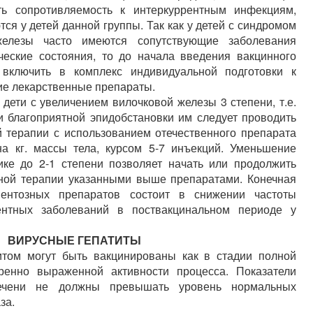
ь сопротивляемость к интеркуррентным инфекциям,
ся у детей данной группы. Так как у детей с синдромом
железы часто имеются сопутствующие заболевания
ческие состояния, то до начала введения вакцинного
 включить в комплекс индивидуальной подготовки к
ие лекарственные препараты.
дети с увеличением вилочковой железы 3 степени, т.е.
и благоприятной эпидобстановки им следует проводить
 терапии с использованием отечественного препарата
на кг. массы тела, курсом 5-7 инъекций. Уменьшение
ке до 2-1 степени позволяет начать или продолжить
ной терапии указанными выше препаратами. Конечная
ментозных препаратов состоит в снижении частоты
ентных заболеваний в поствакцинальном периоде у
ВИРУСНЫЕ ГЕПАТИТЫ
итом могут быть вакцинированы как в стадии полной
ренно выраженной активности процесса. Показатели
печени не должны превышать уровень нормальных
за.