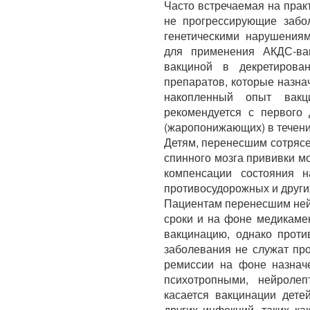
Часто встречаемая на прак
не прогрессирующие забо
генетическими нарушениям
для применения АКДС-ва
вакциной в декретиров
препаратов, которые назна
накопленный опыт вакц
рекомендуется с первого 
(жаропонижающих) в течени
Детям, перенесшим сотрясе
спинного мозга прививки м
компенсации состояния н
противосудорожных и други
Пациентам перенесшим нейр
сроки и на фоне медикаме
вакцинацию, однако проти
заболевания не служат пр
ремиссии на фоне назнач
психотропными, нейроле
касается вакцинации дете
других инфекций, таких ка