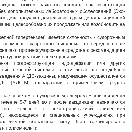
вакцины можно начинать вводить при констатации
без дополнительных лабораторных обследований (Эхо-
 эти дети получают длительные курсы дегидратационной
инации целесообразно их продолжать или возобновить на
репной гипертензией имеется склонность к судорожным
в анамнезе судорожного синдрома, то перед и после
значают противосудорожные средства с рекомендацией
ературной реакции после прививки.
нка прогрессирующей гидроцефалии или других
ваний нервной системы, в том числе шокоподобных
введения АКДС-вакцины, иммунизация осуществляется
АДС (АДС-М) препаратами с применением средств
же как и детям с судорожным синдромом при введении
течение 5-7 дней до и после вакцинации назначаются
дства. Больные с неконтролируемой эпилепсией
и), находящиеся в специальных учреждениях при
ологической обстановке, могут быть вакцинированы
а и полиомиелита.