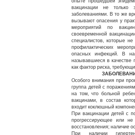
опыте прошедшей эпидем
вакцинации не только 
заболеваниями. В то же вр
вызывают опасения у прак
мероприятий по вакцин
своевременной вакцинации
специалистов, которые не
профилактических мероп
опасных инфекций. В на
называвшиеся в качестве 
как фактор риска, требующ
ЗАБОЛЕВАН
Особого внимания при про
группа детей с поражения
на том, что больной ребе
вакцинами, в состав кот
входит коклюшный компоне
При вакцинации детей с п
прогрессирующее или не
восстановления; наличие ос
При наличии гипертен