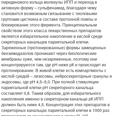
пиридинового кольца молекулы ИПП и переход в
активную форму – сульфенамид, благодаря чему
становится возможным связывание с тиоловыми
группами цистеина в составе протонной помпы и
блокирование этого фермента. Принципиальным
свойством этого класса лекарственных препаратов
является избирательное накопление в кислой среде
секреторных канальцев париетальной клетки.
Заряженные (протонированные) формы замещенных
бензимидазолов проникают через биологические
мембраны хуже, чем незаряженные, поэтому они
концентрируются там, где рН ниже рК и происходит их
протонирование. В живой клетке есть компартменты с
кислой средой – лизосомы, нейросекреторные гранулы и
эндосомы, где рН 4,5–5,0. При полной стимуляции
париетальной клетки рН секреторного канальца
составляет 0,8. Таким образом, для избирательного
накопления именно в секреторном канальце рК ИПП
должен быть ниже 4,5. Концентрация этих препаратов в
секреторных канальцах париетальной клетки в 1000 раз
превосходит их концентрацию в крови [2, 19].