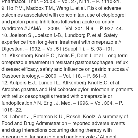
Pharmacol. Ther. – 2008. – Vol. 27, N 11. – P. 1110-21.
9. Ho P.M., Maddox T.M., Wang L. et al. Risk of adverse
outcomes associated with concomitant use of clopidogrel
and proton pump inhibitors following acute coronary
syndrome // JAMA. – 2009. – Vol. 301, N 9. – P. 937–44.
10. Joelson S., Joelson I.-B., Lundborg P. et al. Safety
experience from long-term treatment with omeprazole //
Digestion. – 1992. – Vol. 51 (Suppl 1.). – S. 93–101.
11. Klikenberg-Knol E.C., Nelis F., Dent J. et al. Long-term
omeprazole treatment in resistant gastroesophageal reflux
disease: efficacy, safety and influence on gastric mucosa //
Gastroenterology. – 2000. – Vol. 118. – P. 661–9.
12. Kuipers E.J., Lundell L., Klikenberg-Knol E.C. et al.
Atrophic gastritis and Helicobacter pylori infection in patients
with reflux oesophagitis treated with omeprazole or
fundoplication // N. Engl. J. Med. – 1996. – Vol. 334. – P.
1018–22.
13. Labenz J., Peterson K.U., Rosch, Koelz. A summary of
Food and Drug Administration – reported adverse events
and drug interactions occurring during therapy with
omeprazole, lansorazole and pantoprazole // Aliment.