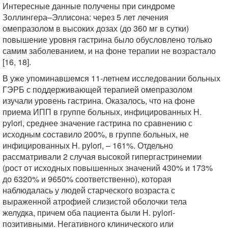
Интересные данные получены при синдроме
Золлингера–Эллисона: через 5 лет лечения
омепразолом в высоких дозах (до 360 мг в сутки)
повышение уровня гастрина было обусловлено только
самим заболеванием, и на фоне терапии не возрастало
[16, 18].
В уже упоминавшемся 11-летнем исследовании больных
ГЭРБ с поддерживающей терапией омепразолом
изучали уровень гастрина. Оказалось, что на фоне
приема ИПП в группе больных, инфицированных H.
pylori, среднее значение гастрина по сравнению с
исходным составило 200%, в группе больных, не
инфицированных H. рylori, – 161%. Отдельно
рассматривали 2 случая высокой гипергастринемии
(рост от исходных повышенных значений 430% и 173%
до 6320% и 9650% соответственно), которая
наблюдалась у людей старческого возраста с
выраженной атрофией слизистой оболочки тела
желудка, причем оба пациента были H. pylori-
позитивными. Негативного клинического или