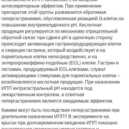
антисекреторным эффектом. При применении
препаратов этой группы развивается обратимая
гипергастринемия, обусловленная реакцией G-клеток на
повышение внутрижелудочного рН. Кислотная
продукция регулируется по механизму отрицательной
обратной связи: при сдвиге рН в щелочную сторону
происходит активизация гастринпродуцирующих клеток
и секреция гастрина, который воздействует и на
париетальные клетки непосредственно, и на
энтерохромаффино-подобные (ECL) клетки. Гастрин и
гистамин, продуцируемый ECL-клетками, служат
активирующими стимулами для париетальных клеток –
возобновляется кислотная продукция. При назначении
ИПП интрагастральный рН находится под
лекарственным контролем, а ответная
гипергастринемия является ожидаемым эффектом.
Какими могут быть последствия гипергастринемии при
длительном назначении ИПП? В эксперименте на
крысах при долговременном введении ИПП показано
существенное увеличение уровня гастрина и