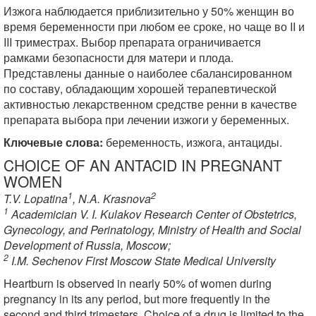
Изжога наблюдается приблизительно у 50% женщин во
время беременности при любом ее сроке, но чаще во II и
III триместрах. Выбор препарата ограничивается
рамками безопасности для матери и плода.
Представлены данные о наиболее сбалансированном
по составу, обладающим хорошей терапевтической
активностью лекарственном средстве ренни в качестве
препарата выбора при лечении изжоги у беременных.
Ключевые слова:
беременность, изжога, антациды.
CHOICE OF AN ANTACID IN PREGNANT
WOMEN
1
2
T.V. Lopatina
, N.A. Krasnova
1
Academician V. I. Kulakov Research Center of Obstetrics,
Gynecology, and Perinatology, Ministry of Health and Social
Development of Russia, Moscow;
2
I.M. Sechenov First Moscow State Medical University
Heartburn is observed in nearly 50% of women during
pregnancy in its any period, but more frequently in the
second and third trimesters. Choice of a drug is limited to the