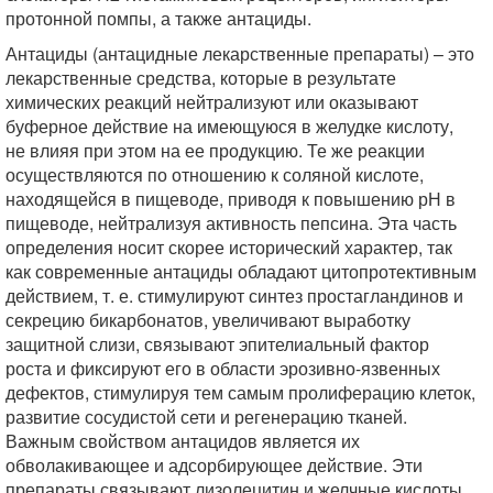
протонной помпы, а также антациды.
Антациды (антацидные лекарственные препараты) – это
лекарственные средства, которые в результате
химических реакций нейтрализуют или оказывают
буферное действие на имеющуюся в желудке кислоту,
не влияя при этом на ее продукцию. Те же реакции
осуществляются по отношению к соляной кислоте,
находящейся в пищеводе, приводя к повышению рН в
пищеводе, нейтрализуя активность пепсина. Эта часть
определения носит скорее исторический характер, так
как современные антациды обладают цитопротективным
действием, т. е. стимулируют синтез простагландинов и
секрецию бикарбонатов, увеличивают выработку
защитной слизи, связывают эпителиальный фактор
роста и фиксируют его в области эрозивно-язвенных
дефектов, стимулируя тем самым пролиферацию клеток,
развитие сосудистой сети и регенерацию тканей.
Важным свойством антацидов является их
обволакивающее и адсорбирующее действие. Эти
препараты связывают лизолецитин и желчные кислоты