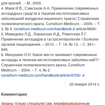
для врачей . ‒ М., 2005.
4. Маев И.В., Самсонов А.А. Применение современных
антацидных средств в терапии кислотозависимых
заболеваний желудочно-кишечного тракта// Справочник
поликлинического врача. Consilium Medicum. ‒ 2005. ‒ Т.
3, № 5:
consilium-medicum.com/handbook
article/9855/.
5. Мамедова Л.Д., Лоранская И.Д., Рикитская Л.Г.
Применение антацидов в гастроэнтерологии // Болезни
органов пищеварения. ‒ 2010. ‒ Т. 18, № 13. ‒ С. 841‒
845.
6. Минушкин О.Н. Какое место занимают современные
антациды в лечении кислотозависимых заболева-ний?//
Справочник поликлинического врача. Consilium
Medicum. ‒ 2004. ‒ Т. 4, № 2:
consilium-medicum.com/handbook/article/9705/.
22 января 2014 г.
Комментарии
(видны только специалистам, верифицированным