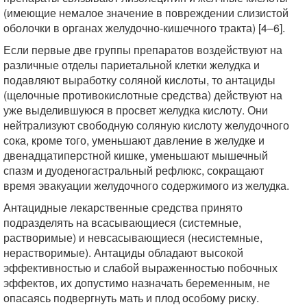
(имеющие немалое значение в повреждении слизистой
оболочки в органах желудочно-кишечного тракта) [4‒6].
Если первые две группы препаратов воздействуют на
различные отделы париетальной клетки желудка и
подавляют выработку соляной кислоты, то антациды
(щелочные противокислотные средства) действуют на
уже выделившуюся в просвет желудка кислоту. Они
нейтрализуют свободную соляную кислоту желудочного
сока, кроме того, уменьшают давление в желудке и
двенадцатиперстной кишке, уменьшают мышечный
спазм и дуоденогастральный рефлюкс, сокращают
время эвакуации желудочного содержимого из желудка.
Антацидные лекарственные средства принято
подразделять на всасывающиеся (системные,
растворимые) и невсасывающиеся (несистемные,
нерастворимые). Антациды обладают высокой
эффективностью и слабой выраженностью побочных
эффектов, их допустимо назначать беременным, не
опасаясь подвергнуть мать и плод особому риску.