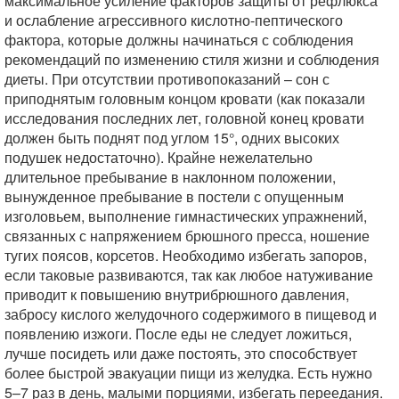
максимальное усиление факторов защиты от рефлюкса
и ослабление агрессивного кислотно-пептического
фактора, которые должны начинаться с соблюдения
рекомендаций по изменению стиля жизни и соблюдения
диеты. При отсутствии противопоказаний – сон с
приподнятым головным концом кровати (как показали
исследования последних лет, головной конец кровати
должен быть поднят под углом 15°, одних высоких
подушек недостаточно). Крайне нежелательно
длительное пребывание в наклонном положении,
вынужденное пребывание в постели с опущенным
изголовьем, выполнение гимнастических упражнений,
связанных с напряжением брюшного пресса, ношение
тугих поясов, корсетов. Необходимо избегать запоров,
если таковые развиваются, так как любое натуживание
приводит к повышению внутрибрюшного давления,
забросу кислого желудочного содержимого в пищевод и
появлению изжоги. После еды не следует ложиться,
лучше посидеть или даже постоять, это способствует
более быстрой эвакуации пищи из желудка. Есть нужно
5–7 раз в день, малыми порциями, избегать переедания.