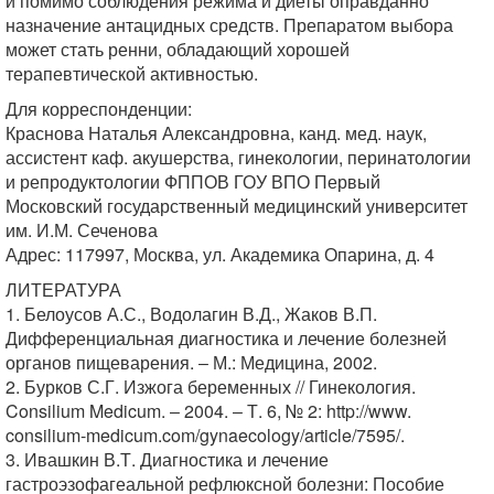
и помимо соблюдения режима и диеты оправданно
назначение антацидных средств. Препаратом выбора
может стать ренни, обладающий хорошей
терапевтической активностью.
Для корреспонденции:
Краснова Наталья Александровна, канд. мед. наук,
ассистент каф. акушерства, гинекологии, перинатологии
и репродуктологии ФППОВ ГОУ ВПО Первый
Московский государственный медицинский университет
им. И.М. Сеченова
Адрес: 117997, Москва, ул. Академика Опарина, д. 4
ЛИТЕРАТУРА
1. Белоусов А.С., Водолагин В.Д., Жаков В.П.
Дифференциальная диагностика и лечение болезней
органов пищеварения. ‒ М.: Медицина, 2002.
2. Бурков С.Г. Изжога беременных // Гинекология.
Consilium Medicum. ‒ 2004. ‒ Т. 6, № 2: http://www.
consilium-medicum.com/gynaecology/article/7595/.
3. Ивашкин В.Т. Диагностика и лечение
гастроэзофагеальной рефлюксной болезни: Пособие